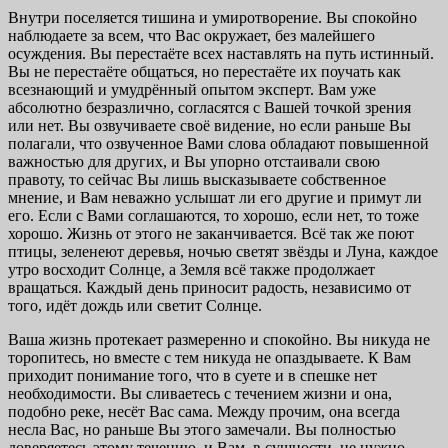
Внутри поселяется тишина и умиротворение. Вы спокойно
наблюдаете за всем, что Вас окружает, без малейшего
осуждения. Вы перестаёте всех наставлять на путь истинный.
Вы не перестаёте общаться, но перестаёте их поучать как
всезнающий и умудрённый опытом эксперт. Вам уже
абсолютно безразлично, согласятся с Вашей точкой зрения
или нет. Вы озвучиваете своё видение, но если раньше Вы
полагали, что озвученное Вами слова обладают повышенной
важностью для других, и Вы упорно отстаивали свою
правоту, то сейчас Вы лишь высказываете собственное
мнение, и Вам неважно услышат ли его другие и примут ли
его. Если с Вами соглашаются, то хорошо, если нет, то тоже
хорошо. Жизнь от этого не заканчивается. Всё так же поют
птицы, зеленеют деревья, ночью светят звёзды и Луна, каждое
утро восходит Солнце, а Земля всё также продолжает
вращаться. Каждый день приносит радость, независимо от
того, идёт дождь или светит Солнце.
Ваша жизнь протекает размеренно и спокойно. Вы никуда не
торопитесь, но вместе с тем никуда не опаздываете. К Вам
приходит понимание того, что в суете и в спешке нет
необходимости. Вы сливаетесь с течением жизни и она,
подобно реке, несёт Вас сама. Между прочим, она всегда
несла Вас, но раньше Вы этого замечали. Вы полностью
доверяетесь этому течению, и Вам, в сущности, не нужно