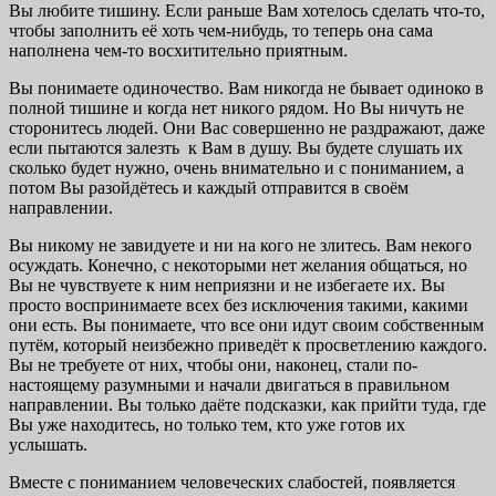
Вы любите тишину. Если раньше Вам хотелось сделать что-то,
чтобы заполнить её хоть чем-нибудь, то теперь она сама
наполнена чем-то восхитительно приятным.
Вы понимаете одиночество. Вам никогда не бывает одиноко в
полной тишине и когда нет никого рядом. Но Вы ничуть не
сторонитесь людей. Они Вас совершенно не раздражают, даже
если пытаются залезть к Вам в душу. Вы будете слушать их
сколько будет нужно, очень внимательно и с пониманием, а
потом Вы разойдётесь и каждый отправится в своём
направлении.
Вы никому не завидуете и ни на кого не злитесь. Вам некого
осуждать. Конечно, с некоторыми нет желания общаться, но
Вы не чувствуете к ним неприязни и не избегаете их. Вы
просто воспринимаете всех без исключения такими, какими
они есть. Вы понимаете, что все они идут своим собственным
путём, который неизбежно приведёт к просветлению каждого.
Вы не требуете от них, чтобы они, наконец, стали по-
настоящему разумными и начали двигаться в правильном
направлении. Вы только даёте подсказки, как прийти туда, где
Вы уже находитесь, но только тем, кто уже готов их
услышать.
Вместе с пониманием человеческих слабостей, появляется