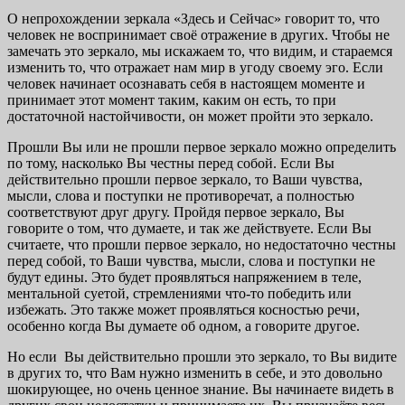
О непрохождении зеркала «Здесь и Сейчас» говорит то, что
человек не воспринимает своё отражение в других. Чтобы не
замечать это зеркало, мы искажаем то, что видим, и стараемся
изменить то, что отражает нам мир в угоду своему эго. Если
человек начинает осознавать себя в настоящем моменте и
принимает этот момент таким, каким он есть, то при
достаточной настойчивости, он может пройти это зеркало.
Прошли Вы или не прошли первое зеркало можно определить
по тому, насколько Вы честны перед собой. Если Вы
действительно прошли первое зеркало, то Ваши чувства,
мысли, слова и поступки не противоречат, а полностью
соответствуют друг другу. Пройдя первое зеркало, Вы
говорите о том, что думаете, и так же действуете. Если Вы
считаете, что прошли первое зеркало, но недостаточно честны
перед собой, то Ваши чувства, мысли, слова и поступки не
будут едины. Это будет проявляться напряжением в теле,
ментальной суетой, стремлениями что-то победить или
избежать. Это также может проявляться косностью речи,
особенно когда Вы думаете об одном, а говорите другое.
Но если Вы действительно прошли это зеркало, то Вы видите
в других то, что Вам нужно изменить в себе, и это довольно
шокирующее, но очень ценное знание. Вы начинаете видеть в