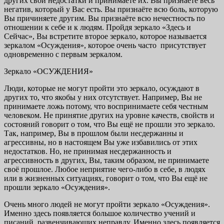
других свои недостатки и принимаете их. Вы признаёте весь
негатив, который у Вас есть. Вы признаёте всю боль, которую
Вы причиняете другим. Вы признаёте всю нечестность по
отношении к себе и к людям. Пройдя зеркало «Здесь и
Сейчас», Вы встретите второе зеркало, которое называется
зеркалом «Осуждения», которое очень часто присутствует
одновременно с первым зеркалом.
Зеркало «ОСУЖДЕНИЯ»
Люди, которые не могут пройти это зеркало, осуждают в
других то, что якобы у них отсутствует. Например, Вы не
принимаете ложь потому, что воспринимаете себя честным
человеком. Не принятие других на уровне качеств, свойств и
состояний говорит о том, что Вы ещё не прошли это зеркало.
Так, например, Вы в прошлом были несдержанны и
агрессивны, но в настоящем Вы уже избавились от этих
недостатков. Но, не принимая несдержанность и
агрессивность в других, Вы, таким образом, не принимаете
своё прошлое. Любое неприятие чего-либо в себе, в людях
или в жизненных ситуациях, говорит о том, что Вы ещё не
прошли зеркало «Осуждения».
Очень много людей не могут пройти зеркало «Осуждения».
Именно здесь появляется большое количество учений и
писаний, развенчивающих неправду. Именно здесь появляется