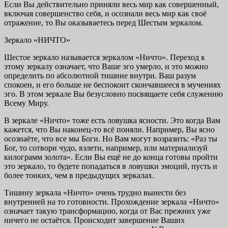
Если Вы действительно приняли весь мир как совершенный,
включая совершенство себя, и осознали весь мир как своё
отражение, то Вы оказываетесь перед Шестым зеркалом.
Зеркало «НИЧТО»
Шестое зеркало называется зеркалом «Ничто». Переход к
этому зеркалу означает, что Ваше эго умерло, и это можно
определить по абсолютной тишине внутри. Ваш разум
спокоен, и его больше не беспокоит скончавшееся в мучениях
эго. В этом зеркале Вы безусловно посвящаете себя служению
Всему Миру.
В зеркале «Ничто» тоже есть ловушка ясности. Это когда Вам
кажется, что Вы наконец-то всё поняли. Например, Вы ясно
осознаёте, что все мы Боги. Но Вам могут возразить: «Раз ты
Бог, то сотвори чудо, взлети, например, или материализуй
килограмм золота». Если Вы ещё не до конца готовы пройти
это зеркало, то будете попадаться в ловушки эмоций, пусть и
более тонких, чем в предыдущих зеркалах.
Тишину зеркала «Ничто» очень трудно вынести без
внутренней на то готовности. Прохождение зеркала «Ничто»
означает такую трансформацию, когда от Вас прежних уже
ничего не остаётся. Происходит завершение Ваших