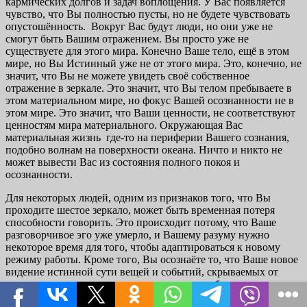
кармических долгов и задач воплощения. У Вас появляется
чувство, что Вы полностью пусты, но не будете чувствовать
опустошённость. Вокруг Вас будут люди, но они уже не
смогут быть Вашим отражением. Вы просто уже не
существуете для этого мира. Конечно Ваше тело, ещё в этом
мире, но Вы Истинный уже не от этого мира. Это, конечно, не
значит, что Вы не можете увидеть своё собственное
отражение в зеркале. Это значит, что Вы телом пребываете в
этом материальном мире, но фокус Вашей осознанности не в
этом мире. Это значит, что Ваши ценности, не соответствуют
ценностям мира материального. Окружающая Вас
материальная жизнь где-то на периферии Вашего сознания,
подобно волнам на поверхности океана. Ничто и никто не
может вывести Вас из состояния полного покоя и
осознанности.
Для некоторых людей, одним из признаков того, что Вы
проходите шестое зеркало, может быть временная потеря
способности говорить. Это происходит потому, что Ваше
разговорчивое эго уже умерло, и Вашему разуму нужно
некоторое время для того, чтобы адаптироваться к новому
режиму работы. Кроме того, Вы осознаёте то, что Ваше новое
видение истинной сути вещей и событий, скрываемых от
других под покровом дуальности, не может быть выражено
словами без искажения и недоступно для понимания теми,