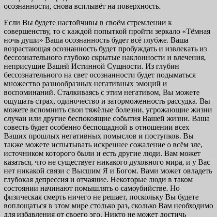
осознанности, снова всплывёт на поверхность.
Если Вы будете настойчивы в своём стремлении к
совершенству, то с каждой попыткой пройти зеркало «Тёмная
ночь души» Ваша осознанность будет всё глубже. Ваша
возрастающая осознанность будет пробуждать и извлекать из
бессознательного глубоко скрытые наклонности и влечения,
неприсущие Вашей Истинной Сущности. Из глубин
бессознательного на свет осознанности будет подыматься
множество разнообразных негативных эмоций и
воспоминаний. Сталкиваясь с этим негативом, Вы можете
ощущать страх, одиночество и заторможенность рассудка. Вы
можете вспомнить свои тяжёлые болезни, угрожающие жизни
случаи или другие беспокоящие события Вашей жизни. Ваша
совесть будет особенно беспощадной в отношении всех
Ваших прошлых негативных помыслов и поступков. Вы
также можете испытывать искреннее сожаление о всём зле,
источником которого были и есть другие люди. Вам может
казаться, что не существует никакого духовного мира, и у Вас
нет никакой связи с Высшим Я и Богом. Вами может овладеть
глубокая депрессия и отчаяние. Некоторые люди в таком
состоянии начинают помышлять о самоубийстве. Но
физическая смерть ничего не решает, поскольку Вы будете
воплощаться в этом мире столько раз, сколько Вам необходимо
для избавления от своего эго. Никто не может достичь