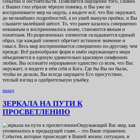
событий и обстоятельств. Появляется ощущение того, словно
с Ваших глаз убрали чёрную повязку, и Вы уже не
воспринимаете мир на ощупь, а видите всё, что Вас окружает,
до мельчайших подробностей, а из ушей вынули пробки, и Вы
слышите малейший шёпот. То, что ранее казалось совершенно
неважным и воспринималось иначе, становится явным и
понятным. Из разрозненных элементов складывается единый
образ, где каждый элемент обретает истинное значение и
смысл. Весь мир воспринимается совершенно по-другому, чем
прежде. Всё разнообразие форм и имён окружающего мира
объединяется в единую удивительно красивую симфонию
любви. Вы осознаёте неразрывное единство со всем, что Вас
окружает, и видите в нём себя и Бога. Где бы Вы ни были,
чтобы не делали, Вы всегда ощущаете Его присутствие,
теплый взгляд и одобрительную улыбку.
назад
ЗЕРКАЛА НА ПУТИ К
ПРОСВЕТЛЕНИЮ
Окружающий Вас мир, как
упоминалось в предыдущей главе, – это Ваше отражение.
События, которые происходят в Вашей жизни; ситуации, в