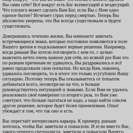
Вы сами себе? Всё вокруг есть Бог всемогущий и вездесущий.
Что плохого может сделать Вам Бог, если Вы с Ним одно
единое бытие? Исчезает страх перед смертью. Теперь Вы
абсолютно уверены, что Вы всегда существовали и будете
существовать.
Доверившись течению жизни, Вы начинаете замечать
встречающиеся знаки, которые постоянно появляются в поле
Вашего зрения и подсказывают верные решения. Например,
когда раньше Вы хотели поговорить с кем-то, с целью
выяснить нечто очень важное для себя, но всякий раз Вам это
по разным причинам не удавалось, Вы раздражались и всё
равно продолжали свои попытки. Но когда Вам, наконец,
удавалось поговорить, то в итоге это только усугубляло Вашу
ситуацию. Поэтому теперь Вы отказываетесь от попыток
добиваться всего, несмотря ни на что, и больше
руководствуетесь интуицией и знаками. Если Вам не удалось
реализовать своё намерение со второго раза, то Вам уже
советуют, что больше пытаться не надо, а надо найти совсем
другое решение, которое будет более приемлемым. Опыт
убеждает в том, что так оно и есть.
Вас перестаёт интересовать карьера. К примеру, раньше
хотелось, чтобы Вас заметили и повысили. И если вместо Вас,
такого ценного специалиста, заметили и повысили Вашего