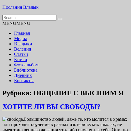
Skip
Послания Владык
to
Search
content
Основу сайта представляют Послания, или Диктовки,
for:
MENU
MENU
принятые Марком и Элизабет Профететами
Главная
Медиа
Владыки
Веления
Статьи
Книги
Фотоальбом
Библиотека
Дневник
Контакты
Рубрика:
ОБЩЕНИЕ С ВЫСШИМ Я
ХОТИТЕ ЛИ ВЫ СВОБОДЫ?
Большинство людей, даже те, кто молится в храмах
или проходит обучение в разных изотерических школах, не
имеют искреннего желания что-либо изменять в себе. Они, по