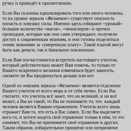
ручку и приведёт к просветлению.
Если Вы склонны идеализировать того или иного человека,
то на уровне зеркала «Желаемое» существует опасность
попасть в ловушку силы. Именно здесь собирают «урожай»
большое количество «магов», «ченнелеров» и прочих
провидцев, которые как они сами утверждают, получили
доступ к сокровенным знаниям, и они готовы поделиться
этими знаниями за «умеренную плату». Такой платой могут
быть как деньги, так и банальное поклонение.
Если Вам посчастливится встретить настоящего учителя,
который действительно может Вам помочь, то только от
Вашего искреннего желания изменяться будет зависеть,
сможете ли Вы продвинуться дальше или нет.
Одной из ловушек зеркала «Желаемое» является отделение
Вашего учителя от всего мира и от себя лично. Если Вы
считаете, что учитель всё знает, что он великий, и он всё
может, а Вы не такой, то Вы не понимаете то, что каждый
человек является Вашим отражением. Учитель всего лишь
отражает Вам то, что есть в Вас самих. Если Вы выделяете
кого-то, и хотите видеть своё отражение только в нём, то это
означает, что Вы не принимаете своё отражение в других.
Таким образом, избирательное принятие или непринятие