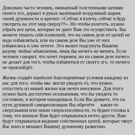
Довольно часто человек, окованный толстенными цепями
своего эго, держит в руках маленький воздушный шарик
своей духовности и кричит: «Сейчас я взлечу, сейчас я буду
смотреть на этот мир сверху!!!». Но чтобы взлететь, нужно
убрать все цепи, которые не дают Вам это осуществить. Вы
можете тешить себя иллюзией, что на самом деле от цепей не
надо избавляться, или на самом деле Вы уже от них
избавились и уже летите. Эго может подсунуть Вашему
разуму любые объяснения, лишь бы ничего не менять. Если
человек говорит, что хочет перемен, но на самом деле ничего
не делает для того, чтобы избавиться от своего эго, то ничего
не произойдёт.
Жизнь создаёт наиболее благоприятные условия каждому из
нас для того, чтобы мы могли увидеть то, что нужно
отпустить из нашей жизни как нечто ненужное. Для этого
нужно быть достаточно осознанным, что бы увидеть то
состояние, в котором находишься. Если Вы думаете, что на
пути духовной самореализации Вы обретёте какие-то
сверхзнания или некие сверхспособности, то будьте готовы к
тому, что вначале Вам будет открываться нечто другое. Вам
будут открываться видение собственных цепей, которые тянут
Вас вниз и мешают Вашему духовному развитию.