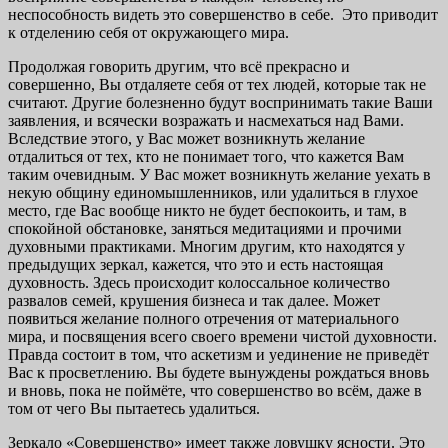
неспособность видеть это совершенство в себе. Это приводит
к отделению себя от окружающего мира.
Продолжая говорить другим, что всё прекрасно и
совершенно, Вы отдаляете себя от тех людей, которые так не
считают. Другие болезненно будут воспринимать такие Ваши
заявления, и всячески возражать и насмехаться над Вами.
Вследствие этого, у Вас может возникнуть желание
отдалиться от тех, кто не понимает того, что кажется Вам
таким очевидным. У Вас может возникнуть желание уехать в
некую общину единомышленников, или удалиться в глухое
место, где Вас вообще никто не будет беспокоить, и там, в
спокойной обстановке, заняться медитациями и прочими
духовными практиками. Многим другим, кто находятся у
предыдущих зеркал, кажется, что это и есть настоящая
духовность. Здесь происходит колоссальное количество
развалов семей, крушения бизнеса и так далее. Может
появиться желание полного отречения от материального
мира, и посвящения всего своего времени чистой духовности.
Правда состоит в том, что аскетизм и уединение не приведёт
Вас к просветлению. Вы будете вынуждены рождаться вновь
и вновь, пока не поймёте, что совершенство во всём, даже в
том от чего Вы пытаетесь удалиться.
Зеркало «Совершенство» имеет также ловушку ясности. Это