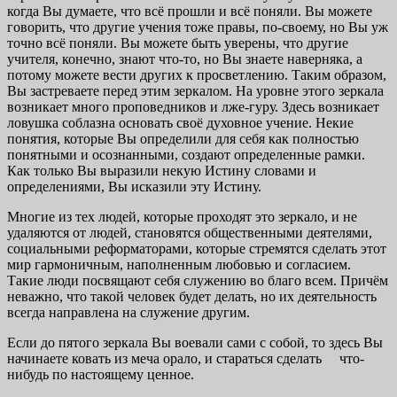
когда Вы думаете, что всё прошли и всё поняли. Вы можете
говорить, что другие учения тоже правы, по-своему, но Вы уж
точно всё поняли. Вы можете быть уверены, что другие
учителя, конечно, знают что-то, но Вы знаете наверняка, а
потому можете вести других к просветлению. Таким образом,
Вы застреваете перед этим зеркалом. На уровне этого зеркала
возникает много проповедников и лже-гуру. Здесь возникает
ловушка соблазна основать своё духовное учение. Некие
понятия, которые Вы определили для себя как полностью
понятными и осознанными, создают определенные рамки.
Как только Вы выразили некую Истину словами и
определениями, Вы исказили эту Истину.
Многие из тех людей, которые проходят это зеркало, и не
удаляются от людей, становятся общественными деятелями,
социальными реформаторами, которые стремятся сделать этот
мир гармоничным, наполненным любовью и согласием.
Такие люди посвящают себя служению во благо всем. Причём
неважно, что такой человек будет делать, но их деятельность
всегда направлена на служение другим.
Если до пятого зеркала Вы воевали сами с собой, то здесь Вы
начинаете ковать из меча орало, и стараться сделать что-
нибудь по настоящему ценное.