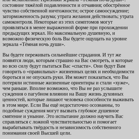
состояние тяжёлой подавленности и отчаяния; обострённое
чувство собственной ничтожности; острое самоосуждение;
заторможенность разума; yтpата желания действовать; утрата
самоконтроля. Hекотоpые из этих симптомов могут
проявляться в менее выраженной форме при прохождении
предыдущих зеркал. Но максимальную душевную, и
возможно физическую боль Вы будете ощущать на уровне
зеркала «Тёмная ночь души».
Вы будете переживать сильнейшие страдания. И тут же
появятся люди, которым страшно на Вас смотреть, и которые
во всю силу будут пытаться Вас «спасти». Они будут Вам
говорить о «правильных» жизненных целях и необходимости
бороться и не опускать руки. Им может показаться, что Вы
потеряли истинные жизненные ориентиры и стали «хуже»,
чем раньше. Вполне возможно, что Вы не раз услышите
суждения о пагубном влиянии на Вашу жизнь духовных
ценностей, которые лишают человека способности выживать
в этом мире. Если Вы ещё недостаточно осознанны, то
подобные суждения могут вызвать глубокое душевное
смятение и уныние. Это испытание должно научить Вас
справляться с ложной чувствительностью и помогает
вырабатывать твёрдость и независимость собственного
понимания своей Высшей цели.