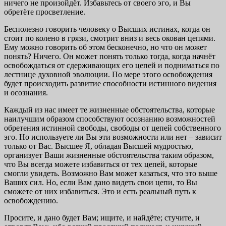
ничего не произойдёт. Избавьтесь от своего эго, и Вы
обретёте просветление.
Бесполезно говорить человеку о Высших истинах, когда он
стоит по колено в грязи, смотрит вниз и весь окован цепями.
Ему можно говорить об этом бесконечно, но что он может
понять? Ничего. Он может понять только тогда, когда начнёт
освобождаться от сдерживающих его цепей и подниматься по
лестнице духовной эволюции. По мере этого освобождения
будет происходить развитие способности истинного видения
и осознания.
Каждый из нас имеет те жизненные обстоятельства, которые
наилучшим образом способствуют осознанию возможностей
обретения истинной свободы, свободы от цепей собственного
эго. Но используете ли Вы эти возможности или нет – зависит
только от Вас. Высшее Я, обладая Высшей мудростью,
организует Ваши жизненные обстоятельства таким образом,
что Вы всегда можете избавиться от тех цепей, которые
смогли увидеть. Возможно Вам может казаться, что это выше
Ваших сил. Но, если Вам дано видеть свои цепи, то Вы
сможете от них избавиться. Это и есть реальный путь к
освобождению.
Просите, и дано будет Вам; ищите, и найдёте; стучите, и