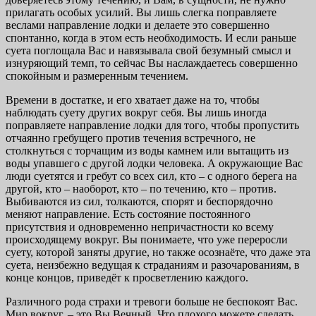
прилагать особых усилий. Вы лишь слегка поправляете
веслами направление лодки и делаете это совершенно
спонтанно, когда в этом есть необходимость. И если раньше
суета поглощала Вас и навязывала свой безумный смысл и
изнуряющий темп, то сейчас Вы наслаждаетесь совершенно
спокойным и размеренным течением.
Времени в достатке, и его хватает даже на то, чтобы
наблюдать суету других вокруг себя. Вы лишь иногда
поправляете направление лодки для того, чтобы пропустить
отчаянно гребущего против течения встречного, не
столкнуться с торчащим из воды камнем или вытащить из
воды упавшего с другой лодки человека. А окружающие Вас
люди суетятся и гребут со всех сил, кто – с одного берега на
другой, кто – наоборот, кто – по течению, кто – против.
Выбиваются из сил, толкаются, спорят и беспорядочно
меняют направление. Есть состояние постоянного
присутствия и одновременно непричастности ко всему
происходящему вокруг. Вы понимаете, что уже переросли
суету, которой заняты другие, но также осознаёте, что даже эта
суета, неизбежно ведущая к страданиям и разочарованиям, в
конце концов, приведёт к просветлению каждого.
Различного рода страхи и тревоги больше не беспокоят Вас.
Мир вокруг, – это Вы Вечный. Что плохого можете сделать