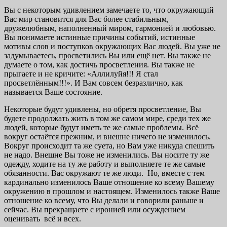
Вы с некоторым удивлением замечаете то, что окружающий
Вас мир становится для Вас более стабильным,
дружелюбным, наполненный миром, гармонией и любовью.
Вы понимаете истинные причины событий, истинные
мотивы слов и поступков окружающих Вас людей. Вы уже не
задумываетесь, просветились Вы или ещё нет. Вы также не
думаете о том, как достичь просветления. Вы также не
прыгаете и не кричите: «Аллилуйя!!! Я стал
просветлённым!!!». И Вам совсем безразлично, как
называется Ваше состояние.
Некоторые будут удивлены, но обретя просветление, Вы
будете продолжать жить в том же самом мире, среди тех же
людей, которые будут иметь те же самые проблемы. Всё
вокруг остаётся прежним, и внешне ничего не изменилось.
Вокруг происходит та же суета, но Вам уже никуда спешить
не надо. Внешне Вы тоже не изменились. Вы носите ту же
одежду, ходите на ту же работу и выполняете те же самые
обязанности. Вас окружают те же люди. Но, вместе с тем
кардинально изменилось Ваше отношение ко всему Вашему
окружению в прошлом и настоящем. Изменилось также Ваше
отношение ко всему, что Вы делали и говорили раньше и
сейчас. Вы прекращаете с иронией или осуждением
оценивать всё и всех.