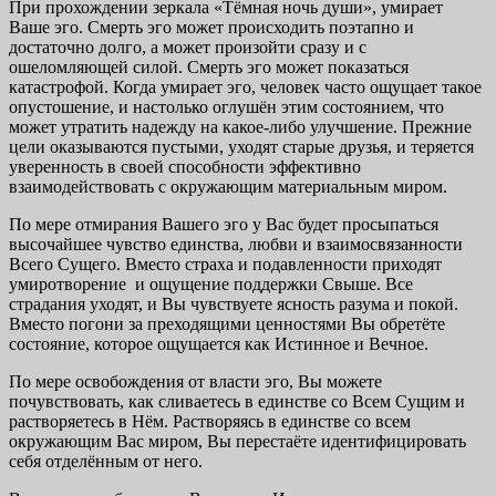
При прохождении зеркала «Тёмная ночь души», умирает
Ваше эго. Смерть эго может происходить поэтапно и
достаточно долго, а может произойти сразу и с
ошеломляющей силой. Смерть эго может показаться
катастрофой. Когда умирает эго, человек часто ощущает такое
опустошение, и настолько оглушён этим состоянием, что
может утратить надежду на какое-либо улучшение. Прежние
цели оказываются пустыми, уходят старые друзья, и теряется
уверенность в своей способности эффективно
взаимодействовать с окружающим материальным миром.
По мере отмирания Вашего эго у Вас будет просыпаться
высочайшее чувство единства, любви и взаимосвязанности
Всего Сущего. Вместо страха и подавленности приходят
умиротворение и ощущение поддержки Свыше. Все
страдания уходят, и Вы чувствуете ясность разума и покой.
Вместо погони за преходящими ценностями Вы обретёте
состояние, которое ощущается как Истинное и Вечное.
По мере освобождения от власти эго, Вы можете
почувствовать, как сливаетесь в единстве со Всем Сущим и
растворяетесь в Нём. Растворяясь в единстве со всем
окружающим Вас миром, Вы перестаёте идентифицировать
себя отделённым от него.