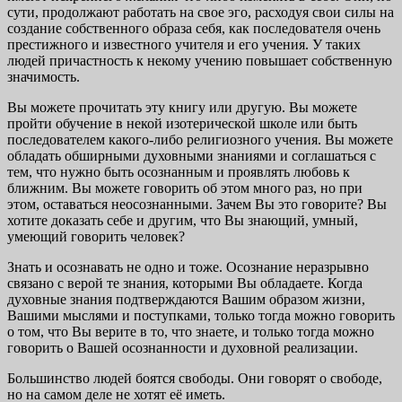
сути, продолжают работать на свое эго, расходуя свои силы на
создание собственного образа себя, как последователя очень
престижного и известного учителя и его учения. У таких
людей причастность к некому учению повышает собственную
значимость.
Вы можете прочитать эту книгу или другую. Вы можете
пройти обучение в некой изотерической школе или быть
последователем какого-либо религиозного учения. Вы можете
обладать обширными духовными знаниями и соглашаться с
тем, что нужно быть осознанным и проявлять любовь к
ближним. Вы можете говорить об этом много раз, но при
этом, оставаться неосознанными. Зачем Вы это говорите? Вы
хотите доказать себе и другим, что Вы знающий, умный,
умеющий говорить человек?
Знать и осознавать не одно и тоже. Осознание неразрывно
связано с верой те знания, которыми Вы обладаете. Когда
духовные знания подтверждаются Вашим образом жизни,
Вашими мыслями и поступками, только тогда можно говорить
о том, что Вы верите в то, что знаете, и только тогда можно
говорить о Вашей осознанности и духовной реализации.
Большинство людей боятся свободы. Они говорят о свободе,
но на самом деле не хотят её иметь.