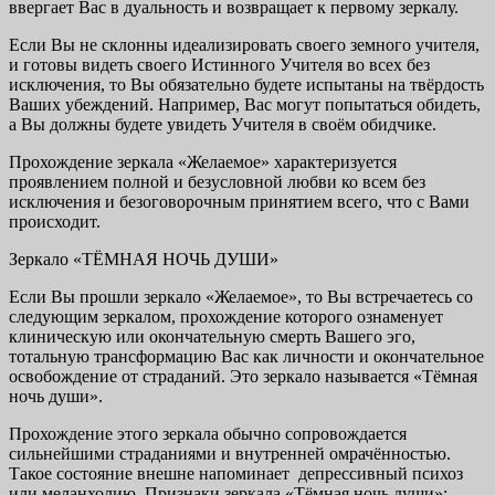
ввергает Вас в дуальность и возвращает к первому зеркалу.
Если Вы не склонны идеализировать своего земного учителя,
и готовы видеть своего Истинного Учителя во всех без
исключения, то Вы обязательно будете испытаны на твёрдость
Ваших убеждений. Например, Вас могут попытаться обидеть,
а Вы должны будете увидеть Учителя в своём обидчике.
Прохождение зеркала «Желаемое» характеризуется
проявлением полной и безусловной любви ко всем без
исключения и безоговорочным принятием всего, что с Вами
происходит.
Зеркало «ТЁМНАЯ НОЧЬ ДУШИ»
Если Вы прошли зеркало «Желаемое», то Вы встречаетесь со
следующим зеркалом, прохождение которого ознаменует
клиническую или окончательную смерть Вашего эго,
тотальную трансформацию Вас как личности и окончательное
освобождение от страданий. Это зеркало называется «Тёмная
ночь души».
Прохождение этого зеркала обычно сопровождается
сильнейшими страданиями и внутренней омрачённостью.
Такое состояние внешне напоминает депрессивный психоз
или меланхолию. Признаки зеркала «Тёмная ночь души»: