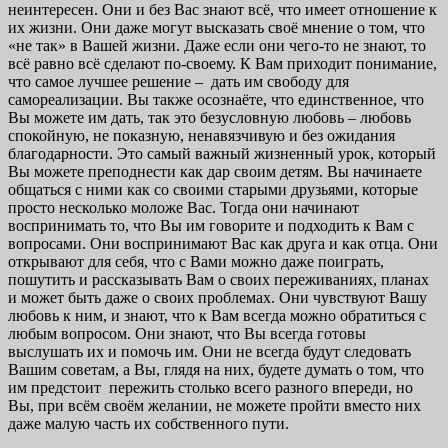
неинтересен. Они и без Вас знают всё, что имеет отношение к
их жизни. Они даже могут высказать своё мнение о том, что
«не так» в Вашей жизни. Даже если они чего-то не знают, то
всё равно всё сделают по-своему. К Вам приходит понимание,
что самое лучшее решение – дать им свободу для
самореализации. Вы также осознаёте, что единственное, что
Вы можете им дать, так это безусловную любовь – любовь
спокойную, не показную, ненавязчивую и без ожидания
благодарности. Это самый важный жизненный урок, который
Вы можете преподнести как дар своим детям. Вы начинаете
общаться с ними как со своими старыми друзьями, которые
просто несколько моложе Вас. Тогда они начинают
воспринимать то, что Вы им говорите и подходить к Вам с
вопросами. Они воспринимают Вас как друга и как отца. Они
открывают для себя, что с Вами можно даже поиграть,
пошутить и рассказывать Вам о своих переживаниях, планах
и может быть даже о своих проблемах. Они чувствуют Вашу
любовь к ним, и знают, что к Вам всегда можно обратиться с
любым вопросом. Они знают, что Вы всегда готовы
выслушать их и помочь им. Они не всегда будут следовать
Вашим советам, а Вы, глядя на них, будете думать о том, что
им предстоит пережить столько всего разного впереди, но
Вы, при всём своём желании, не можете пройти вместо них
даже малую часть их собственного пути.