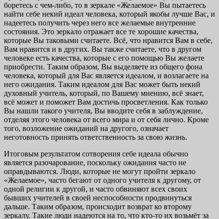
боретесь с чем-либо, то в зеркале «Желаемое» Вы пытаетесь
найти себе некий идеал человека, который якобы лучше Вас, и
надеетесь получить через него все желаемые внутренние
состояния. Это зеркало отражает все те хорошие качества,
которые Вы таковыми считаете. Всё, что нравится Вам в себе,
Вам нравится и в других. Вы также считаете, что в другом
человеке есть качества, которые с его помощью Вы желаете
приобрести. Таким образом, Вы выделяете из общего фона
человека, который для Вас является идеалом, и возлагаете на
него ожидания. Таким идеалом для Вас может быть некий
духовный учитель, который, по Вашему мнению, всё знает,
всё может и поможет Вам достичь просветления. Как только
Вы нашли такого учителя, Вы вводите себя в заблуждение,
отделяя этого человека от всего мира и от себя лично. Кроме
того, возложение ожиданий на другого, означает
неготовность принять ответственность за свою жизнь.
Итоговым результатом сотворения себе идеала обычно
является разочарование, поскольку ожидания часто не
оправдываются. Люди, которые не могут пройти зеркало
«Желаемое», часто бегают от одного учителя к другому, от
одной религии к другой, и часто обвиняют всех своих
бывших учителей в своей неспособности продвинуться
дальше. Таким образом, происходит возврат ко второму
зеркалу. Такие люди надеются на то, что кто-то их возьмёт за