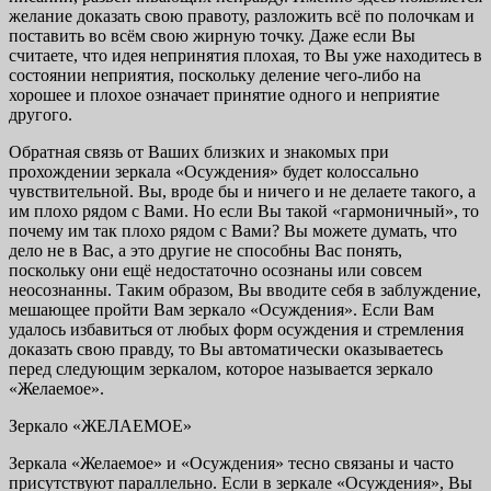
желание доказать свою правоту, разложить всё по полочкам и
поставить во всём свою жирную точку. Даже если Вы
считаете, что идея непринятия плохая, то Вы уже находитесь в
состоянии неприятия, поскольку деление чего-либо на
хорошее и плохое означает принятие одного и неприятие
другого.
Обратная связь от Ваших близких и знакомых при
прохождении зеркала «Осуждения» будет колоссально
чувствительной. Вы, вроде бы и ничего и не делаете такого, а
им плохо рядом с Вами. Но если Вы такой «гармоничный», то
почему им так плохо рядом с Вами? Вы можете думать, что
дело не в Вас, а это другие не способны Вас понять,
поскольку они ещё недостаточно осознаны или совсем
неосознанны. Таким образом, Вы вводите себя в заблуждение,
мешающее пройти Вам зеркало «Осуждения». Если Вам
удалось избавиться от любых форм осуждения и стремления
доказать свою правду, то Вы автоматически оказываетесь
перед следующим зеркалом, которое называется зеркало
«Желаемое».
Зеркало «ЖЕЛАЕМОЕ»
Зеркала «Желаемое» и «Осуждения» тесно связаны и часто
присутствуют параллельно. Если в зеркале «Осуждения», Вы