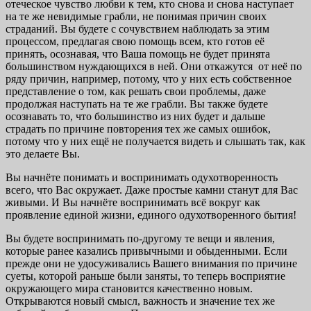
отеческое чувство любви к тем, кто снова и снова наступает
на те же невидимые грабли, не понимая причин своих
страданий. Вы будете с сочувствием наблюдать за этим
процессом, предлагая свою помощь всем, кто готов её
принять, осознавая, что Ваша помощь не будет принята
большинством нуждающихся в ней. Они откажутся от неё по
ряду причин, например, потому, что у них есть собственное
представление о том, как решать свои проблемы, даже
продолжая наступать на те же грабли. Вы также будете
осознавать то, что большинство из них будет и дальше
страдать по причине повторения тех же самых ошибок,
потому что у них ещё не получается видеть и слышать так, как
это делаете Вы.
Вы начнёте понимать и воспринимать одухотворенность
всего, что Вас окружает. Даже простые камни станут для Вас
живыми. И Вы начнёте воспринимать всё вокруг как
проявление единой жизни, единого одухотворенного бытия!
Вы будете воспринимать по-другому те вещи и явления,
которые ранее казались привычными и обыденными. Если
прежде они не удосуживались Вашего внимания по причине
суеты, которой раньше были заняты, то теперь восприятие
окружающего мира становится качественно новым.
Открываются новый смысл, важность и значение тех же