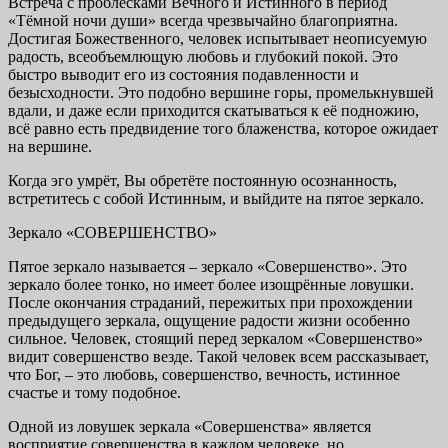
Встреча с проблесками Вечного и Истинного в период
«Тёмной ночи души» всегда чрезвычайно благоприятна.
Достигая Божественного, человек испытывает неописуемую
радость, всеобъемлющую любовь и глубокий покой. Это
быстро выводит его из состояния подавленности и
безысходности. Это подобно вершине горы, промелькнувшей
вдали, и даже если приходится скатываться к её подножию,
всё равно есть предвидение того блаженства, которое ожидает
на вершине.
Когда эго умрёт, Вы обретёте постоянную осознанность,
встретитесь с собой Истинным, и выйдите на пятое зеркало.
Зеркало «СОВЕРШЕНСТВО»
Пятое зеркало называется – зеркало «Совершенство». Это
зеркало более тонко, но имеет более изощрённые ловушки.
После окончания страданий, пережитых при прохождении
предыдущего зеркала, ощущение радости жизни особенно
сильное. Человек, стоящий перед зеркалом «Совершенство»
видит совершенство везде. Такой человек всем рассказывает,
что Бог, – это любовь, совершенство, вечность, истинное
счастье и тому подобное.
Одной из ловушек зеркала «Совершенства» является
восприятие совершенства в каждом человеке, но