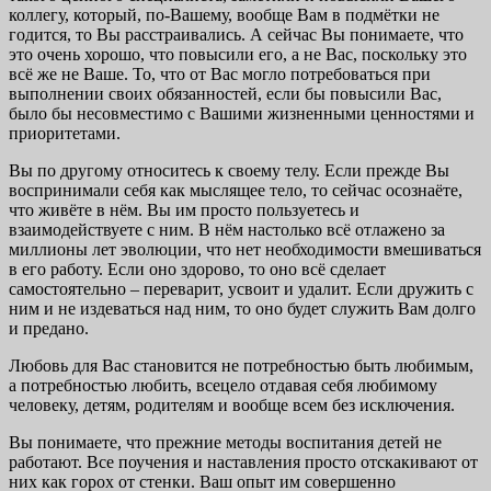
коллегу, который, по-Вашему, вообще Вам в подмётки не
годится, то Вы расстраивались. А сейчас Вы понимаете, что
это очень хорошо, что повысили его, а не Вас, поскольку это
всё же не Ваше. То, что от Вас могло потребоваться при
выполнении своих обязанностей, если бы повысили Вас,
было бы несовместимо с Вашими жизненными ценностями и
приоритетами.
Вы по другому относитесь к своему телу. Если прежде Вы
воспринимали себя как мыслящее тело, то сейчас осознаёте,
что живёте в нём. Вы им просто пользуетесь и
взаимодействуете с ним. В нём настолько всё отлажено за
миллионы лет эволюции, что нет необходимости вмешиваться
в его работу. Если оно здорово, то оно всё сделает
самостоятельно – переварит, усвоит и удалит. Если дружить с
ним и не издеваться над ним, то оно будет служить Вам долго
и предано.
Любовь для Вас становится не потребностью быть любимым,
а потребностью любить, всецело отдавая себя любимому
человеку, детям, родителям и вообще всем без исключения.
Вы понимаете, что прежние методы воспитания детей не
работают. Все поучения и наставления просто отскакивают от
них как горох от стенки. Ваш опыт им совершенно