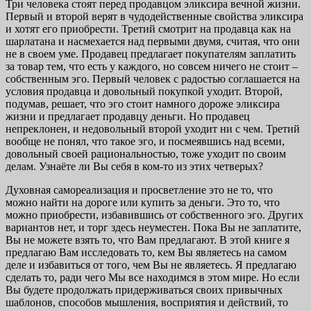
Три человека стоят перед продавцом эликсира вечной жизни.
Первый и второй верят в чудодейственные свойства эликсира
и хотят его приобрести. Третий смотрит на продавца как на
шарлатана и насмехается над первыми двумя, считая, что они
не в своем уме. Продавец предлагает покупателям заплатить
за товар тем, что есть у каждого, но совсем ничего не стоит –
собственным эго. Первый человек с радостью соглашается на
условия продавца и довольный покупкой уходит. Второй,
подумав, решает, что эго стоит намного дороже эликсира
жизни и предлагает продавцу деньги. Но продавец
непреклонен, и недовольный второй уходит ни с чем. Третий
вообще не понял, что такое эго, и посмеявшись над всеми,
довольный своей рациональностью, тоже уходит по своим
делам. Узнаёте ли Вы себя в ком-то из этих четверых?
Духовная самореализация и просветление это не то, что
можно найти на дороге или купить за деньги. Это то, что
можно приобрести, избавившись от собственного эго. Других
вариантов нет, и торг здесь неуместен. Пока Вы не заплатите,
Вы не можете взять то, что Вам предлагают. В этой книге я
предлагаю Вам исследовать то, кем Вы являетесь на самом
деле и избавиться от того, чем Вы не являетесь. Я предлагаю
сделать то, ради чего Мы все находимся в этом мире. Но если
Вы будете продолжать придерживаться своих привычных
шаблонов, способов мышления, восприятия и действий, то