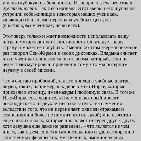
у меня глубокую озабоченность. Я говорю о
звере эгоизма и
чувственности
. Так я его назвала. Этот зверь и его щупальца
устроили себе жилище в некоторых наших учениках,
являющихся членами персонала учебных центров
(в
некоторых
учениках, не во всех).
Этот зверь только и ждет возможности использовать вашу
нетрансмутированную эгоистичность. Он атакует нашу
страну и может ее погубить. Именно об этом звере эгоизма не
раз говорил Сен-Жермен в своих диктовках. Владыка считает,
что в учениках слишком много эгоизма, который, если не
будет трансмутирован, приведет к тому, что мы потерпим
неудачу в своей миссии.
Что я считаю проблемой, так это приход в учебные центры
людей, таких, например, как двое в Нью-Йорке, которые
приехали в столицу, имея каждый любовную связь. В том же
Нью-Йорке есть хранитель Пламени, который просит
освободить его от двухлетнего обязательства служения
вследствие того, что он нервничает, охвачен страхами и
сомнениями и более не помнит, кто он такой; мне известно
еще о двоих людях, которые проявляют интерес друг к другу,
хотя девушка еще даже не разведена, – что является не чем
иным, как стремлением к самопотаканию и удовлетворению
собственных физических, умственных, эмоциональных