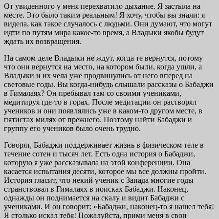
От увиденного у меня перехватило дыхание. Я застыла на
месте. Это было таким реальным! Я хочу, чтобы вы знали: я
видела, как такое случалось с людьми. Они думают, что могут
идти по путям мира какое-то время, а Владыки якобы будут
ждать их возвращения.
На самом деле Владыки не ждут, когда те вернутся, потому
что они вернутся на место, на котором были, когда ушли, а
Владыки и их чела уже продвинулись от него вперед на
световые годы. Вы когда-нибудь слышали рассказы о Бабаджи
в Гималаях? Он пребывал там со своими учениками,
медитируя где-то в горах. После медитации он растворял
учеников и они появлялись уже в каком-то другом месте, в
пятистах милях от прежнего. Поэтому найти Бабаджи и
группу его учеников было очень трудно.
Говорят, Бабаджи поддерживает жизнь в физическом теле в
течение сотен и тысяч лет. Есть одна история о Бабаджи,
которую я уже рассказывала на этой конференции. Она
касается испытания десяти, которое мы все должны пройти.
История гласит, что некий ученик с Запада многие годы
странствовал в Гималаях в поисках Бабаджи. Наконец,
однажды он поднимается на скалу и видит Бабаджи с
учениками. И он говорит: «Бабаджи, наконец-то я нашел тебя!
Я столько искал тебя! Пожалуйста, прими меня в свои