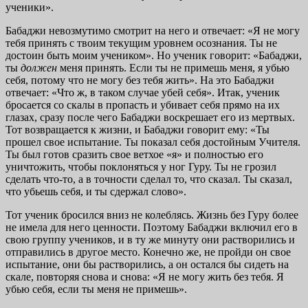
ученики».
Бабаджи невозмутимо смотрит на него и отвечает: «Я не могу
тебя принять с твоим текущим уровнем осознания. Ты не
достоин быть моим учеником». Но ученик говорит: «Бабаджи,
ты
должен
меня принять. Если ты не примешь меня, я убью
себя, потому что не могу без тебя жить». На это Бабаджи
отвечает: «Что ж, в таком случае убей себя». Итак, ученик
бросается со скалы в пропасть и убивает себя прямо на их
глазах, сразу после чего Бабаджи воскрешает его из мертвых.
Тот возвращается к жизни, и Бабаджи говорит ему: «Ты
прошел свое испытание. Ты показал себя достойным Учителя.
Ты был готов сразить свое ветхое «я» и полностью его
уничтожить, чтобы поклоняться у ног Гуру. Ты не грозил
сделать что-то, а в точности сделал то, что сказал. Ты сказал,
что убьешь себя, и ты сдержал слово».
Тот ученик бросился вниз не колеблясь. Жизнь без Гуру более
не имела для него ценности. Поэтому Бабаджи включил его в
свою группу учеников, и в ту же минуту они растворились и
отправились в другое место. Конечно же, не пройди он свое
испытание, они бы растворились, а он остался бы сидеть на
скале, повторяя снова и снова: «Я не могу жить без тебя. Я
убью себя, если ты меня не примешь».