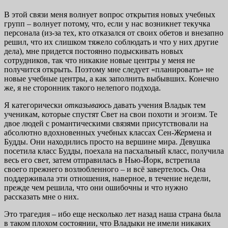
В этой связи меня волнует вопрос открытия новых учебных
групп – волнует потому, что, если у нас возникнет текучка
персонала (из-за тех, кто отказался от своих обетов и внезапно
решил, что их слишком тяжело соблюдать и что у них другие
дела), мне придется постоянно подыскивать новых
сотрудников, так что никакие новые центры у меня не
получится открыть. Поэтому мне следует «планировать» не
новые учебные центры, а как заполнить выбывших. Конечно
же, я не сторонник такого нелепого подхода.
Я категорически
отказываюсь
давать учения Владык тем
ученикам, которые спустят Свет на свои похоти и эгоизм. Те
двое людей с романтическими связями присутствовали на
абсолютно вдохновенных учебных классах Сен-Жермена и
Будды. Они находились просто на вершине мира. Девушка
посетила класс Будды, поехала на пасхальный класс, получила
весь его свет, затем отправилась в Нью-Йорк, встретила
своего прежнего возлюбленного – и всё завертелось. Она
поддерживала эти отношения, наверное, в течение недели,
прежде чем решила, что они ошибочны и что нужно
рассказать мне о них.
Это трагедия – ибо еще несколько лет назад наша страна была
в таком плохом состоянии, что Владыки не имели никаких