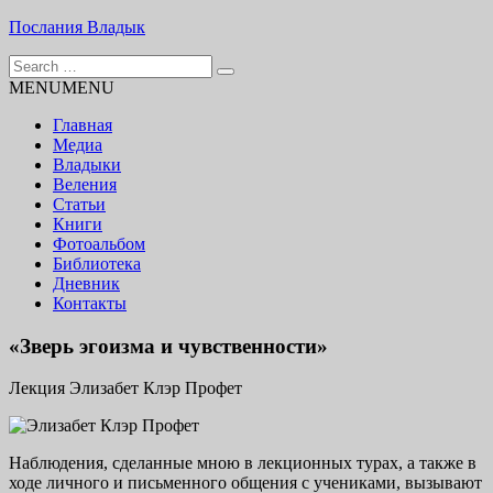
Skip
Послания Владык
to
Search
content
Основу сайта представляют Послания, или Диктовки,
for:
MENU
MENU
принятые Марком и Элизабет Профететами
Главная
Медиа
Владыки
Веления
Статьи
Книги
Фотоальбом
Библиотека
Дневник
Контакты
«Зверь эгоизма и чувственности»
Лекция Элизабет Клэр Профет
Наблюдения, сделанные мною в лекционных турах, а также в
ходе личного и письменного общения с учениками, вызывают