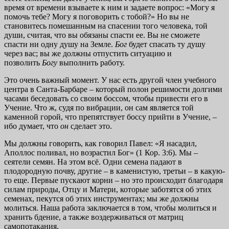
время от времени взываете к ним и задаете вопрос: «Могу я
помочь тебе? Могу я поговорить с тобой?» Но вы не
становитесь помешанным на спасении того человека, той
души, считая, что вы обязаны спасти ее. Вы не сможете
спасти ни одну душу на Земле.
Бог
будет спасать ту душу
через вас; вы же должны отпустить ситуацию и
позволить
Богу
выполнить работу.
Это очень важный момент. У нас есть другой член учебного
центра в Санта-Барбаре – который полон решимости долгими
часами беседовать со своим боссом, чтобы привести его в
Учение. Что ж, судя по вибрации, он сам является той
каменной горой, что препятствует боссу прийти в Учение, –
ибо думает, что
он
сделает это.
Мы должны говорить, как говорил Павел: «Я насадил,
Аполлос поливал, но возрастил Бог» (1 Кор. 3:6). Мы –
сеятели семян. На этом всё. Одни семена падают в
плодородную почву, другие – в каменистую, третьи – в какую-
то еще. Первые пускают корни – но это происходит благодаря
силам природы, Отцу и Матери, которые заботятся об этих
семенах, пекутся об этих инструментах; мы же должны
молиться. Наша работа заключается в том, чтобы молиться и
хранить бдение, а также воздерживаться от матриц
самопотакания.