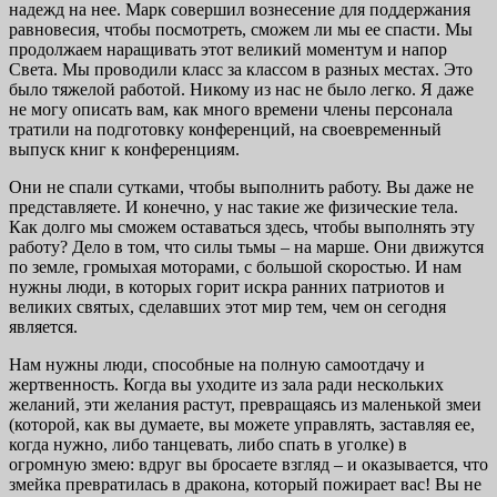
надежд на нее. Марк совершил вознесение для поддержания
равновесия, чтобы посмотреть, сможем ли мы ее спасти. Мы
продолжаем наращивать этот великий моментум и напор
Света. Мы проводили класс за классом в разных местах. Это
было тяжелой работой. Никому из нас не было легко. Я даже
не могу описать вам, как много времени члены персонала
тратили на подготовку конференций, на своевременный
выпуск книг к конференциям.
Они не спали сутками, чтобы выполнить работу. Вы даже не
представляете. И конечно, у нас такие же физические тела.
Как долго мы сможем оставаться здесь, чтобы выполнять эту
работу? Дело в том, что силы тьмы – на марше. Они движутся
по земле, громыхая моторами, с большой скоростью. И нам
нужны люди, в которых горит искра ранних патриотов и
великих святых, сделавших этот мир тем, чем он сегодня
является.
Нам нужны люди, способные на полную самоотдачу и
жертвенность. Когда вы уходите из зала ради нескольких
желаний, эти желания растут, превращаясь из маленькой змеи
(которой, как вы думаете, вы можете управлять, заставляя ее,
когда нужно, либо танцевать, либо спать в уголке) в
огромную змею: вдруг вы бросаете взгляд – и оказывается, что
змейка превратилась в дракона, который пожирает вас! Вы не