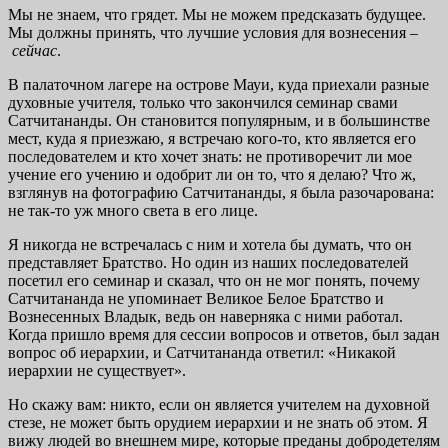
Мы не знаем, что грядет. Мы не можем предсказать будущее.
Мы должны принять, что лучшие условия для вознесения –
сейчас
.
В палаточном лагере на острове Мауи, куда приехали разные
духовные учителя, только что закончился семинар свами
Сатчитананды. Он становится популярным, и в большинстве
мест, куда я приезжаю, я встречаю кого-то, кто является его
последователем и кто хочет знать: не противоречит ли мое
учение его учению и одобрит ли он то, что я делаю? Что ж,
взглянув на фотографию Сатчитананды, я была разочарована:
не так-то уж много света в его лице.
Я никогда не встречалась с ним и хотела бы думать, что он
представляет Братство. Но один из наших последователей
посетил его семинар и сказал, что он не мог понять, почему
Сатчитананда не упоминает Великое Белое Братство и
Вознесенных Владык, ведь он наверняка с ними работал.
Когда пришло время для сессии вопросов и ответов, был задан
вопрос об иерархии, и Сатчитананда ответил: «Никакой
иерархии не существует».
Но скажу вам: никто, если он является учителем на духовной
стезе, не может быть орудием иерархии и не знать об этом. Я
вижу людей во внешнем мире, которые преданы добродетелям