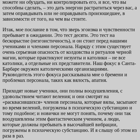
можете ни обуздать, ни контролировать его, и все, что вы
способны сделать, – это дать энергии растратиться через вас, а
затем оправдывать или не оправдывать произошедшее, в
зависимости от того, на чем вы стоите.
Итак, мое послание в том, что зверь эгоизма и чувственности
пребывает в ожидании. Это тест десяти. Это тест на
бескорыстие (неэгоистичность), и он стоит перед нашими
учениками и членами персонала. Наряду с этим существует
очень серьезная опасность от колдовства и ритуалов черной
магии, которые практикуют иезуиты и католики – не все
католики, а отдельные их представители. Наш фокус в Санта-
Барбаре окружен католическими организациями.
Руководитель этого фокуса рассказывала мне о бремени и
проблемах персонала, таких как вялость, апатия.
Приходят новые ученики, они полны воодушевления, с
удовольствием читают веления; и они смотрят на
«расквасившихся» членов персонала, которые вялы, засыпают
во время велений, погружены в психическую субстанцию и
тому подобное; и новички не могут понять, почему они так
воодушевлены этим фантастическим учением, а люди,
которые должны пребывать в высочайшей вибрации,
погружены в психическую субстанцию. И я слышу об этом из
раза в раз.