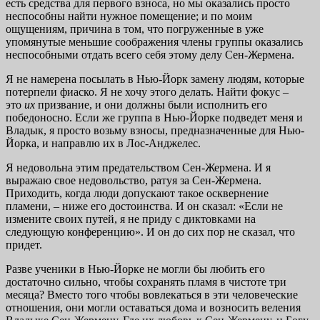
есть средства для первого взноса, но мы оказались просто
неспособны найти нужное помещение; и по моим
ощущениям, причина в том, что погруженные в уже
упомянутые меньшие соображения члены группы оказались
неспособными отдать всего себя этому делу Сен-Жермена.
Я не намерена посылать в Нью-Йорк замену людям, которые
потерпели фиаско. Я не хочу этого делать. Найти фокус –
это
их
призвание, и они должны были исполнить его
победоносно. Если же группа в Нью-Йорке подведет меня и
Владык, я просто возьму взносы, предназначенные для Нью-
Йорка, и направлю их в Лос-Анджелес.
Я недовольна этим предательством Сен-Жермена. И я
выражаю свое недовольство, ратуя за Сен-Жермена.
Приходить, когда люди допускают такое осквернение
пламени, – ниже его достоинства. И он сказал: «Если не
измените своих путей, я не приду с диктовками на
следующую конференцию». И он до сих пор не сказал, что
придет.
Разве ученики в Нью-Йорке не могли бы любить его
достаточно сильно, чтобы сохранять пламя в чистоте три
месяца? Вместо того чтобы вовлекаться в эти человеческие
отношения, они могли оставаться дома и возносить веления