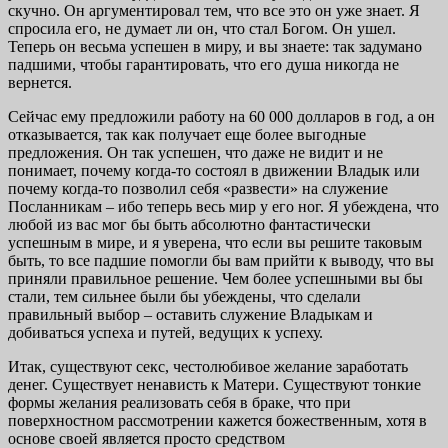
скучно. Он аргументировал тем, что все это он уже знает. Я
спросила его, не думает ли он, что стал Богом. Он ушел.
Теперь он весьма успешен в миру, и вы знаете: так задумано
падшими, чтобы гарантировать, что его душа никогда не
вернется.
Сейчас ему предложили работу на 60 000 долларов в год, а он
отказывается, так как получает еще более выгодные
предложения. Он так успешен, что даже не видит и не
понимает, почему когда-то состоял в движении Владык или
почему когда-то позволил себя «развести» на служение
Посланникам – ибо теперь весь мир у его ног. Я убеждена, что
любой из вас мог бы быть абсолютно фантастически
успешным в мире, и я уверена, что если вы решите таковым
быть, то все падшие помогли бы вам прийти к выводу, что вы
приняли правильное решение. Чем более успешными вы бы
стали, тем сильнее были бы убеждены, что сделали
правильный выбор – оставить служение Владыкам и
добиваться успеха и путей, ведущих к успеху.
Итак, существуют секс, честолюбивое желание заработать
денег. Существует ненависть к Матери. Существуют тонкие
формы желания реализовать себя в браке, что при
поверхностном рассмотрении кажется божественным, хотя в
основе своей является просто средством