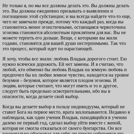
Не только я, но мы все должны делать это.
Вы
должны делать
это. Вы должны ежедневно призывать о выявлении и
поглощении этой субстанции; и вы всегда найдете что-то еще,
чего не замечали прежде, потому что каждый раз, когда вы
становитесь менее эгоистичными, остающаяся червоточина
эгоизма становится абсолютным проклятием для вас. Вы не
можете терпеть его дольше. Вещи, с которыми вы жили
годами, становятся для вашей души нестерпимыми. Так что
это процесс, который идет по нарастающей.
Я хочу, чтобы все знали: любовь Владык дорогого стоит. Ею
нужно всячески дорожить. Ей нет замены. И я считаю, что
любой, кто обменял бы любовь Владык на земную любовь и
предпочел бы их любви земное чувство, находится на уровне
безумия – безумия, которое является плодом эгоизма. И
людям, которые считают, что могут иметь и то и другое,
следует быть предельно осмотрительными, ибо вы в
опасности, когда делаете свой выбор.
Когда вы делаете выбор в пользу индивидуума, который не
ставит Бога на первое место, врата захлопываются. Недавно я
наблюдала, как один ученик Владык, находящийся в учении
далеко не первый год, сделал выбор уйти вместе с женой,
которая не смогла отказаться от своего бунтарства. Он все
рационально обосновал для себя: он просто собирается это