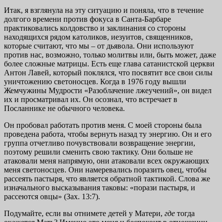
Итак, я взглянула на эту ситуацию и поняла, что в течение
долгого времени против фокуса в Санта-Барбаре
практиковались колдовство и заклинания со стороны
находящихся рядом католиков, иезуитов, священников,
которые считают, что мы – от дьявола. Они используют
против нас, возможно, только молитвы или, быть может, даже
более сложные матрицы. Есть еще глава сатанистской церкви
Антон Лавей, который поклялся, что посвятит все свои силы
уничтожению светоносцев. Когда в 1976 году вышли
Жемчужины Мудрости «Разоблачение лжеучений», он видел
их и просматривал их. Он осознал, что встречает в
Посланнике не обычного человека.
Он пробовал работать против меня. С моей стороны была
проведена работа, чтобы вернуть назад ту энергию. Он и его
группа отчетливо почувствовали возвращение энергии,
поэтому решили сменить свою тактику. Они больше не
атаковали меня напрямую, они атаковали всех окружающих
меня светоносцев. Они намеревались поразить овец, чтобы
рассеять пастыря, что является обратной тактикой. Слова же
изначального высказывания таковы: «порази пастыря, и
рассеются овцы» (Зах. 13:7).
Подумайте, если вы отнимете детей у Матери,
где
тогда