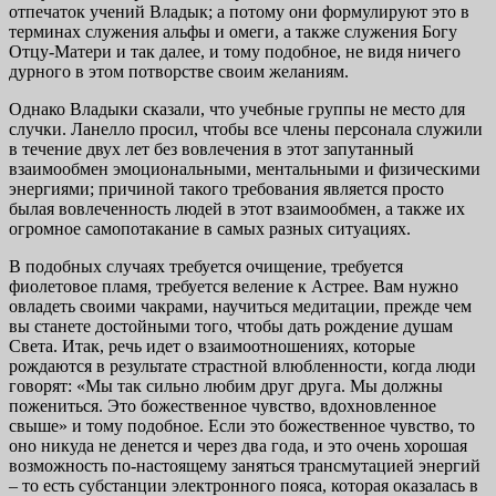
отпечаток учений Владык; а потому они формулируют это в
терминах служения альфы и омеги, а также служения Богу
Отцу-Матери и так далее, и тому подобное, не видя ничего
дурного в этом потворстве своим желаниям.
Однако Владыки сказали, что учебные группы не место для
случки. Ланелло просил, чтобы все члены персонала служили
в течение двух лет без вовлечения в этот запутанный
взаимообмен эмоциональными, ментальными и физическими
энергиями; причиной такого требования является просто
былая вовлеченность людей в этот взаимообмен, а также их
огромное самопотакание в самых разных ситуациях.
В подобных случаях требуется очищение, требуется
фиолетовое пламя, требуется веление к Астрее. Вам нужно
овладеть своими чакрами, научиться медитации, прежде чем
вы станете достойными того, чтобы дать рождение душам
Света. Итак, речь идет о взаимоотношениях, которые
рождаются в результате страстной влюбленности, когда люди
говорят: «Мы так сильно любим друг друга. Мы должны
пожениться. Это божественное чувство, вдохновленное
свыше» и тому подобное. Если это божественное чувство, то
оно никуда не денется и через два года, и это очень хорошая
возможность по-настоящему заняться трансмутацией энергий
– то есть субстанции электронного пояса, которая оказалась в