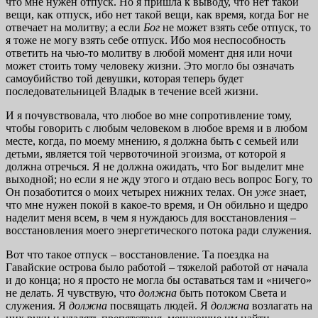
что мне нужен отпуск. Но я пришла к выводу, что нет такой
вещи, как отпуск, ибо нет такой вещи, как время, когда Бог не
отвечает на молитву; а если
Бог
не может взять себе отпуск, то
я тоже не могу взять себе отпуск. Ибо моя неспособность
ответить на чью-то молитву в любой момент дня или ночи
может стоить тому человеку жизни. Это могло бы означать
самоубийство той девушки, которая теперь будет
последовательницей Владык в течение всей жизни.
И я почувствовала, что любое во мне сопротивление тому,
чтобы говорить с любым человеком в любое время и в любом
месте, когда, по моему мнению, я должна быть с семьей или
детьми, является той червоточиной эгоизма, от которой я
должна отречься. Я не должна ожидать, что Бог выделит мне
выходной; но если я не жду этого и отдаю весь вопрос Богу, то
Он позаботится о моих четырех нижних телах. Он
уже
знает,
что мне нужен покой в какое-то время, и Он обильно и щедро
наделит меня всем, в чем я нуждаюсь для восстановления –
восстановления моего энергетического потока ради служения.
Вот что такое отпуск – восстановление. Та поездка на
Гавайские острова было работой – тяжелой работой от начала
и до конца; но я просто не могла бы оставаться там и «ничего»
не делать. Я чувствую, что
должна
быть потоком Света и
служения. Я
должна
посвящать людей. Я
должна
возлагать на