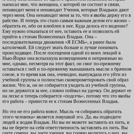
написал мне, что женщина, с которой он состоит в связи,
ненавидит меня и ненавидит Учения, которые Владыки дают
через меня. Она ненавидит меня за то, что я якобы держу его в
рабстве. И теперь это стало самым важным делом его жизни –
обратить ее, ибо он влюблен в нее. Куда делось его видение?
Ему нужно отказаться от нее, оставить ее и позволить ей
прийти к стопам Вознесенных Владык. Она –
последовательница движения «Я ЕСМЬ», а ранее была
католичкой. Ей следует знать больше и лучше понимать
происходящее. После посещения одной из моих лекций в
Нью-Йорке она вспыхнула возмущением и неприязнью ко
мне, однако, несмотря на этот факт, он смог по-прежнему
оставаться с ней и по-прежнему вынашивать мысли о брачном
союзе, в то время как она, очевидно, вынуждала его уйти из
учебной группы и полностью скомпрометировать свой образ
жизни. Что ж, он не собирается уходить из учебной группы,
но он держится за нее, словно поймал на удочку. Он держит ее
на леске и теперь собирается «подсечь», потому что это якобы
его работа – привести ее к стопам Вознесенных Владык.
Но это не его работа вовсе. Мысль «я собираюсь обратить
этого человека» является ловушкой эго. Да,
вы
подводите
людей к водам Владык. Но вы не можете заставить их пить, и
вы не берете на себя ответственность заставлять их пить. Вы
сеете семена, вы даете учения, вы горячо молитесь о них, вы