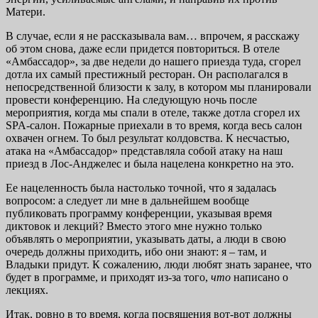
Матери.
В случае, если я не рассказывала вам… впрочем, я расскажу
об этом снова, даже если придется повториться. В отеле
«Амбассадор», за две недели до нашего приезда туда, сгорел
дотла их самый престижный ресторан. Он располагался в
непосредственной близости к залу, в котором мы планировали
провести конференцию. На следующую ночь после
мероприятия, когда мы спали в отеле, также дотла сгорел их
SPA-салон. Пожарные приехали в то время, когда весь салон
охвачен огнем. То был результат колдовства. К несчастью,
атака на «Амбассадор» представляла собой атаку на наш
приезд в Лос-Анджелес и была нацелена конкретно на это.
Ее нацеленность была настолько точной, что я задалась
вопросом: а следует ли мне в дальнейшем вообще
публиковать программу конференции, указывая время
диктовок и лекций? Вместо этого мне нужно только
объявлять о мероприятии, указывать даты, а люди в свою
очередь должны приходить, ибо они знают: я – там, и
Владыки придут. К сожалению, люди любят знать заранее, что
будет в программе, и приходят из-за того,
что
написано о
лекциях.
Итак, ровно в то время, когда посвящения вот-вот должны