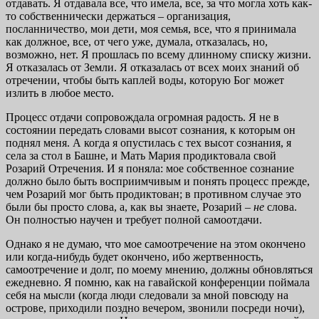
отдавать. Я отдавала все, что имела, все, за что могла хоть как-
то собственнически держаться – организация,
посланничество, мои дети, моя семья, все, что я принимала
как должное, все, от чего уже, думала, отказалась, но,
возможно, нет. Я прошлась по всему длинному списку жизни.
Я отказалась от Земли. Я отказалась от всех моих знаний об
отречении, чтобы быть каплей воды, которую Бог может
излить в любое место.
Процесс отдачи сопровождала огромная радость. Я не в
состоянии передать словами высот сознания, к которым он
поднял меня. А когда я опустилась с тех высот сознания, я
села за стол в Башне, и Мать Мария продиктовала свой
Розарий Отречения. И я поняла: мое собственное сознание
должно было быть восприимчивым и понять процесс прежде,
чем Розарий мог быть продиктован; в противном случае это
были бы просто слова, а, как вы знаете, Розарий –
не
слова.
Он полностью научен и требует полной самоотдачи.
Однако я не думаю, что мое самоотречение на этом окончено
или когда-нибудь будет окончено, ибо жертвенность,
самоотречение и долг, по моему мнению, должны обновляться
ежедневно. Я помню, как на гавайской конференции поймала
себя на мысли (когда люди следовали за мной повсюду на
острове, приходили поздно вечером, звонили посреди ночи),