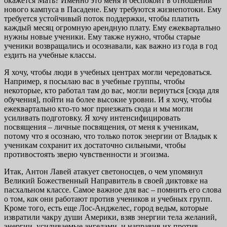
окажется Мать? Именно это меня и беспокоит в отношении
нового кампуса в Пасадене. Ему требуются жизнепотоки. Ему
требуется устойчивый поток поддержки, чтобы платить
каждый месяц огромную арендную плату. Ему ежеквартально
нужны новые ученики. Ему также нужно, чтобы старые
ученики возвращались и осознавали, как важно из года в год
ездить на учебные классы.
Я хочу, чтобы люди в учебных центрах могли чередоваться.
Например, я посылаю вас в учебные группы, чтобы
некоторые, кто работал там до вас, могли вернуться [сюда для
обучения], пойти на более высокие уровни. И я хочу, чтобы
ежеквартально кто-то мог приезжать сюда и мы могли
усиливать подготовку. Я хочу интенсифицировать
посвящения – личные посвящения, от меня к ученикам,
потому что я осознаю, что только поток энергии от Владык к
ученикам сохранит их достаточно сильными, чтобы
противостоять зверю чувственности и эгоизма.
Итак, Антон Лавей атакует светоносцев, о чем упомянул
Великий Божественный Направитель в своей диктовке на
пасхальном классе. Самое важное для вас – помнить его слова
о том,
как
они работают против учеников и учебных групп.
Кроме того, есть еще Лос-Анджелес, город ведьм, которые
извратили чакру души Америки, взяв энергии тела желаний,
энергии, усиливаемые ангелами, и направив их против