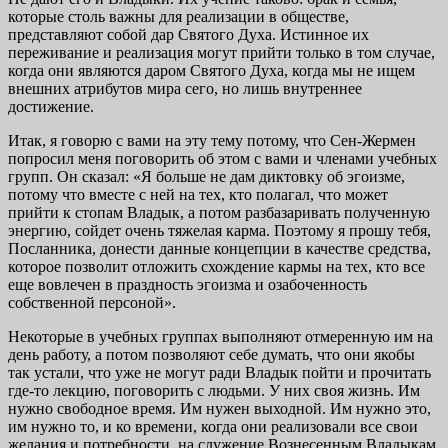
которые столь важны для реализации в обществе,
представляют собой дар Святого Духа. Истинное их
переживание и реализация могут прийти только в том случае,
когда они являются даром Святого Духа, когда мы не ищем
внешних атрибутов мира сего, но лишь внутреннее
достижение.
Итак, я говорю с вами на эту тему потому, что Сен-Жермен
попросил меня поговорить об этом с вами и членами учебных
групп. Он сказал: «Я больше не дам диктовку об эгоизме,
потому что вместе с ней на тех, кто полагал, что может
прийти к стопам Владык, а потом разбазаривать полученную
энергию, сойдет очень тяжелая карма. Поэтому я прошу тебя,
Посланника, донести данные концепции в качестве средства,
которое позволит отложить схождение кармы на тех, кто все
еще вовлечен в праздность эгоизма и озабоченность
собственной персоной».
Некоторые в учебных группах выполняют отмеренную им на
день работу, а потом позволяют себе думать, что они якобы
так устали, что уже не могут ради Владык пойти и прочитать
где-то лекцию, поговорить с людьми. У них своя жизнь. Им
нужно свободное время. Им нужен выходной. Им нужно это,
им нужно то, и ко времени, когда они реализовали все свои
желания и потребности, на служение Вознесенным Владыкам