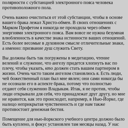
полярности с субстанцией электронного пояса человека
противоположного пола.
Очень важно очиститься от этой субстанции, чтобы в основе
вашего брака лежал Христо-обмен. В своих отношениях с
Марком Профетом я никогда не проходила через обмен
энергиями электронного пояса. Вам вовсе не нужна безумная
влюбленность в качестве знака истинности ваших отношений.
Есть более весомые в духовном смысле отличительные знаки,
а именно: призвание душ служить Свету.
Вы должны быть так погружены в медитацию, чтение
велений и служение, что ангелу придется хлопнуть вас по
плечу, чтобы указать,
кто
должен стать вашим партнером в
жизни. Очень часто таким ангелом становлюсь я. Есть люди,
чей божественный план был мне явлен; они сами никогда бы
не осознали его в аспекте брака, потому что полностью
отдают себя служению Владыкам. Итак, я не против, чтобы
люди открывали для себя, что принадлежат друг другу, но мне
не нравится, как это происходит, например, в Нью-Йорке, где
налицо неприкрытая чувственность и где нам также
противостоит денежная бестия.
Помещение для нью-йоркского учебного центра должно было
быть куплено, и фокус установлен там месяцы назад. У нас