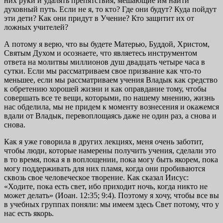
них руки и удалять препятствия, мешающие им найти
духовный путь. Если не я, то кто? Где они будут? Куда пойдут
эти дети? Как они придут в Учение? Кто защитит их от
ложных учителей?
А потому я верю, что вы будете Матерью, Буддой, Христом,
Святым Духом и осознаете, что являетесь инструментом
ответа на молитвы миллионов душ двадцать четыре часа в
сутки. Если мы рассматриваем свое призвание как что-то
меньшее, если мы рассматриваем учения Владык как средство
к обретению хорошей жизни и как оправдание тому, чтобы
совершать все те вещи, которыми, по нашему мнению, жизнь
нас обделила, мы не придем к моменту вознесения и окажемся
вдали от Владык, перевоплощаясь даже не один раз, а снова и
снова.
Как я уже говорила в других лекциях, меня очень заботит,
чтобы люди, которые намерены получить учения, сделали это
в то время, пока я в воплощении, пока могу быть якорем, пока
могу поддерживать для них пламя, когда они пробиваются
сквозь свое человеческое творение. Как сказал Иисус:
«Ходите, пока есть свет, ибо приходит ночь, когда никто не
может делать» (Иоан. 12:35; 9:4). Поэтому я хочу, чтобы все вы
в учебных группах поняли: мы имеем здесь Свет потому, что у
нас есть якорь.