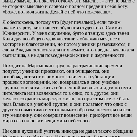
выйду замуж, но пока что отложу эти мысли…» Это не было с
ее стороны мыслью и словом о полном предании себя Богу:
«Боже, вот моя жизнь. Делай с ней что пожелаешь».
Я обеспокоена, потому что [будет печально], если таким
окажется результат нашего обучения студентов в Саммит
Юниверсити. У меня ощущение, будто я танцую здесь танец
Кали для всеобщего удовольствия: я обнажаю меч, все в
восторге и благоговении, но потом ученики разъезжаются, и
слова Владык остаются для них чем-то, что предназначено для
святилища, а не для повседневной жизни и жертвенности.
Походит на Мартышкин труд, на растрачивание времени
попусту: ученики приезжают, они очищаются, они
освобождаются от огромного количества субстанции
прошлых воплощений, но, возвращаясь в свои учебные
группы, они хотят жить собственной жизнью и идти по пути
интеллекта или вовлекаться то в одно, то в другое; они
желают сохранить мирскую жизнь, но при этом все же быть
чела Владык в учебной группе; и они полагают, что одно с
другим совместимо и что каким-то образом, несмотря на всю
эту мешанину, они совершат вознесение, приобретя все вещи
мира сего плюс все вещи мира небесного.
Ни один духовный учитель никогда не давал такого обещания.
Не дают его и Владыки. Их учение таково: брак и семья,