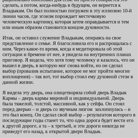
сделать, а потом, когда-нибудь в будущем, он вернется к
Владыкам. Он был полностью погружен в эту иллюзию 10-й
линии часов, где эгоизм порождает местечковую
человеческую картинку, которая затем оправдывается и тем
или иным образом становится концом духовности.
Итак, он оставил служение Владыкам, опираясь на свое
представление о семье. Я благословила его и распрощалась с
ним. Через какое-то время, когда я медитировала об этой
ситуации и бремени от нее, я увидела на внутренних планах
приговор. Я видела, что хотя тому человеку и казалось, что он
вышел в дверь, в которую мог снова войти, но он сделал
выбор (провалив испытание, которое не мог пройти многие
воплощения) – так вот, тот выбор стоил ему духовной стези в
данной жизни.
Я видела эту дверь, она олицетворяла собой дверь Владык
Кармы – дверь кармы мировой и индивидуальной. Дверь
была тяжелой, толстой, массивной, как у сейфа. Он стоял
перед дверью – и дверь со звучным лязгом захлопнулась – и
это был конец. Он сделал свой выбор – результатом которого в
последующие годы станет то, что одна дорога будет вести его
к другой дороге, а та – к третьей, и эти дороги никогда не
приведут его назад, к открытой двери Владык.