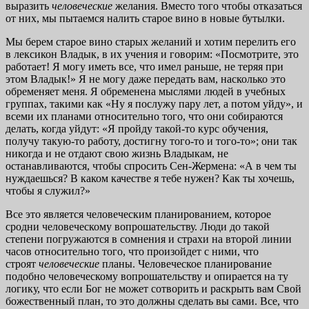
выразить
человеческие
желания. Вместо того чтобы отказаться
от них, мы пытаемся налить старое вино в новые бутылки.
Мы берем старое вино старых желаний и хотим перелить его
в лексикон Владык, в их учения и говорим: «Посмотрите, это
работает! Я могу иметь все, что имел раньше, не теряя при
этом Владык!» Я не могу даже передать вам, насколько это
обременяет меня. Я обременена мыслями людей в учебных
группах, такими как «Ну я послужу пару лет, а потом уйду», и
всеми их планами относительно того, что они собираются
делать, когда уйдут: «Я пройду такой-то курс обучения,
получу такую-то работу, достигну того-то и того-то»; они так
никогда и не отдают свою жизнь Владыкам, не
останавливаются, чтобы спросить Сен-Жермена: «А в чем ты
нуждаешься? В каком качестве я тебе нужен? Как ты хочешь,
чтобы я служил?»
Все это является человеческим планированием, которое
сродни человеческому вопрошательству. Люди до такой
степени погружаются в сомнения и страхи на второй линии
часов относительно того, что произойдет с ними, что
строят
человеческие
планы. Человеческое планирование
подобно человеческому вопрошательству и опирается на ту
логику, что если Бог не может сотворить и раскрыть вам Свой
божественный план, то это должны сделать вы сами. Все, что