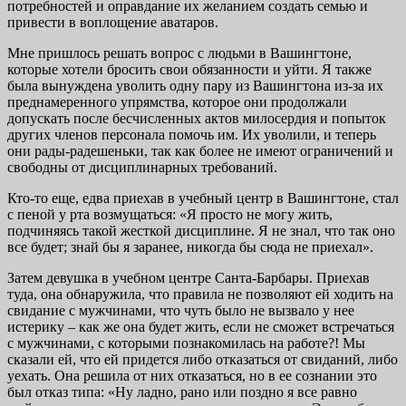
потребностей и оправдание их желанием создать семью и
привести в воплощение аватаров.
Мне пришлось решать вопрос с людьми в Вашингтоне,
которые хотели бросить свои обязанности и уйти. Я также
была вынуждена уволить одну пару из Вашингтона из-за их
преднамеренного упрямства, которое они продолжали
допускать после бесчисленных актов милосердия и попыток
других членов персонала помочь им. Их уволили, и теперь
они рады-радешеньки, так как более не имеют ограничений и
свободны от дисциплинарных требований.
Кто-то еще, едва приехав в учебный центр в Вашингтоне, стал
с пеной у рта возмущаться: «Я просто не могу жить,
подчиняясь такой жесткой дисциплине. Я не знал, что так оно
все будет; знай бы я заранее, никогда бы сюда не приехал».
Затем девушка в учебном центре Санта-Барбары. Приехав
туда, она обнаружила, что правила не позволяют ей ходить на
свидание с мужчинами, что чуть было не вызвало у нее
истерику – как же она будет жить, если не сможет встречаться
с мужчинами, с которыми познакомилась на работе?! Мы
сказали ей, что ей придется либо отказаться от свиданий, либо
уехать. Она решила от них отказаться, но в ее сознании это
был отказ типа: «Ну ладно, рано или поздно я все равно