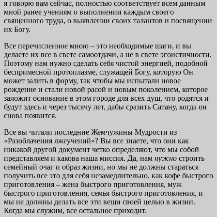
я говорю вам сейчас, полностью соответствует всем данным
мной ранее учениям о выполнении каждым своего
священного труда, о выявлении своих талантов и посвящении
их Богу.
Все перечисленное мною – это необходимые шаги, и вы
делаете их все в свете самоотдачи, а не в свете эгоистичности.
Поэтому нам нужно сделать себя чистой энергией, подобной
беспримесной протоплазме, служащей Богу, которую Он
может залить в форму, так чтобы мы испытали новое
рождение и стали новой расой и новым поколением, которое
заложит основание в этом городе для всех душ, что родятся и
будут здесь и через тысячу лет, дабы сразить Сатану, когда он
снова появится.
Все вы читали последние Жемчужины Мудрости из
«Разоблачения лжеучений»? Вы все знаете, что они как
никакой другой документ четко определяют, что мы собой
представляем и какова наша миссия. Да, нам
нужно
строить
семейный очаг и образ жизни, но мы не должны стараться
получить все это для себя незамедлительно, как кофе быстрого
приготовления – жена быстрого приготовления, муж
быстрого приготовления, семья быстрого приготовления, и
мы не должны делать все эти вещи своей целью в жизни.
Когда мы служим, все остальное приходит.