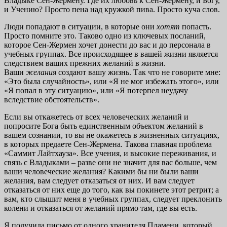
Владыке Сен-Жермену. Где их любовь к Сен-Жермену, и Богу,
и Учению? Просто пена над кружкой пива. Просто куча слов.
Люди попадают в ситуации, в которые они
хотят
попасть.
Просто помните это. Таково одно из ключевых посланий,
которое Сен-Жермен хочет донести до вас и до персонала в
учебных группах. Все происходящее в вашей жизни является
следствием ваших прежних желаний в жизни.
Ваши
желания
создают вашу жизнь. Так что не говорите мне:
«Это была случайность», или «Я не мог избежать этого», или
«Я попал в эту ситуацию», или «Я потерпел неудачу
вследствие обстоятельств».
Если вы откажетесь от всех человеческих желаний и
попросите Бога быть единственным объектом желаний в
вашем сознании, то вы не окажетесь в жизненных ситуациях,
в которых предаете Сен-Жермена. Такова главная проблема
«Саммит Лайтхауза». Все учения, и высокие переживания, и
связь с Владыками – разве они не значит для вас больше, чем
ваши человеческие желания? Какими бы ни были ваши
желания, вам следует отказаться от них. И вам следует
отказаться от них еще до того, как вы покинете этот ретрит; а
вам, кто слышит меня в учебных группах, следует преклонить
колени и отказаться от желаний прямо там, где вы есть.
Я получила письмо от одного хранителя Пламени, который