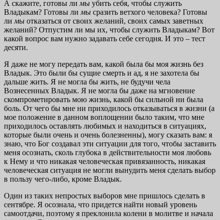
А скажите, готовы ли
мы
убить себя, чтобы служить
Владыкам? Готовы ли
мы
сразить ветхого человека? Готовы
ли
мы
отказаться от своих желаний, своих самых заветных
желаний? Отпустим ли мы их, чтобы служить Владыкам? Вот
какой вопрос вам нужно задавать себе сегодня. И это – тест
десяти.
Я даже не могу передать вам, какой была бы моя жизнь без
Владык. Это были бы сущие смерть и ад, я не захотела бы
дальше жить. Я не могла бы жить, не будучи чела
Вознесенных Владык. Я не могла бы даже на мгновение
скомпрометировать мою жизнь, какой бы сильной ни была
боль. От чего бы мне ни приходилось отказываться в жизни (а
мое положение в данном воплощении было таким, что мне
приходилось оставлять любимых и находиться в ситуациях,
которые были очень и очень болезненны), могу сказать вам: я
знаю, что Бог создавал эти ситуации для того, чтобы заставить
меня осознать, сколь глубока в действительности моя любовь
к Нему и что никакая человеческая привязанность, никакая
человеческая ситуация не могли вынудить меня сделать выбор
в пользу чего-либо, кроме Владык.
Один из таких непростых выборов мне пришлось сделать в
сентябре. Я осознала, что придется найти новый уровень
самоотдачи, поэтому я преклонила колени в молитве и начала