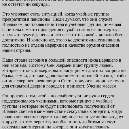
не остается ни секунды.
Это угрожает стать ситуацией, когда учебные группы
превратятся в пансионы. Люди думают, что они служат
Владыкам, доставляя свои тела в учебные группы, помещая
свои тела в место проведения служб и ежемесячно жертвуя
какую-то сумму денег – и что всего этого якобы должно быть
достаточно. И конечно же, этого
не
достаточно, если жизнь
полностью не отдана иерархии в качестве орудия спасения
нашей страны.
Наша страна сегодня в большой опасности из-за царящего в
ней эгоизма. Поэтому Сен-Жермен ищет группу людей,
которые готовы пожертвовать насущными для них вопросами
брака, семьи, а также удовольствием от хорошей жизни, чтобы
он мог свершить революцию Света, получить опорные точки
для открытой двери в городах и принести Учение массам.
Он просит о том, чтобы неослабное усилие рук и сердец
поддерживалось учениками, которые придут в учебные
группы и которые не будут использовать полученный от
Владык свет на взаимодействие сексуальных энергий, когда
люди совершенно теряют голову, ослепленные любовью друг
к другу, а затем через эту влюбленность до безумия текут
сексуальные энергии, на которые они хотят наложить