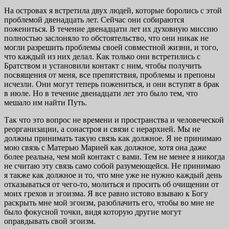
На островах я встретила двух людей, которые боролись с этой
проблемой двенадцать лет. Сейчас они собираются
пожениться. В течение двенадцати лет их духовную миссию
полностью заслоняло то обстоятельство, что они никак не
могли разрешить проблемы своей совместной жизни, и того,
что каждый из них делал. Как только они встретились с
Братством и установили контакт с ним, чтобы получить
посвящения от меня, все препятствия, проблемы и препоны
исчезли. Они могут теперь пожениться, и они вступят в брак
в июле. Но в течение двенадцати лет это было тем, что
мешало им найти Путь.
Так что это вопрос не времени и пространства и человеческой
реорганизации, а сонастроя и связи с иерархией. Мы не
должны принимать такую связь как должное. Я не принимаю
мою связь с Матерью Марией как должное, хотя она даже
более реальна, чем мой контакт с вами. Тем не менее я никогда
не считаю эту связь само собой разумеющейся. Не принимаю
я также как должное и то, что мне уже не нужно каждый день
отказываться от чего-то, молиться и просить об очищении от
моих грехов и эгоизма. Я все равно истово взываю к Богу
раскрыть мне мой эгоизм, разоблачить его, чтобы во мне не
было фокусной точки, видя которую другие могут
оправдывать свой эгоизм.