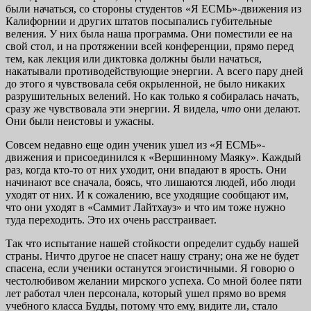
были начаться, со стороны студентов «Я ЕСМЬ»-движения из
Калифорнии и других штатов посыпались губительные
веления. У них была наша программа. Они поместили ее на
свой стол, и на протяжении всей конференции, прямо перед
тем, как лекция или диктовка должны были начаться,
накатывали противодействующие энергии. А всего пару дней
до этого я чувствовала себя окрыленной, не было никаких
разрушительных велений. Но как только я собиралась начать,
сразу же чувствовала эти энергии. Я видела,
что
они делают.
Они были неистовы и ужасны.
Совсем недавно еще один ученик ушел из «Я ЕСМЬ»-
движения и присоединился к «Вершинному Маяку». Каждый
раз, когда кто-то от них уходит, они впадают в ярость. Они
начинают все сначала, боясь, что лишаются людей, ибо люди
уходят от них. И к сожалению, все уходящие сообщают им,
что они уходят в «Саммит Лайтхауз» и что им тоже нужно
туда переходить. Это их очень расстраивает.
Так что испытание нашей стойкости определит судьбу нашей
страны. Ничто другое не спасет нашу страну; она же не будет
спасена, если ученики останутся эгоистичными. Я говорю о
честолюбивом желании мирского успеха. Со мной более пяти
лет работал член персонала, который ушел прямо во время
учебного класса Будды, потому что ему, видите ли, стало