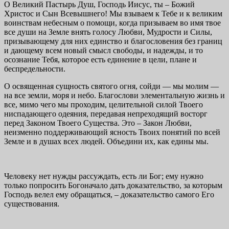
О Великий Пастырь Душ, Господь Иисус, ты – Божий
Христос и Сын Всевышнего! Мы взываем к Тебе и к великим
воинствам небесным о помощи, когда призываем во имя твое
все души на Земле внять голосу Любви, Мудрости и Силы,
призывающему для них единство и благословения без границ
и дающему всем новый смысл свободы, и надежды, и то
осознание Тебя, которое есть единение в цели, плане и
беспредельности.
О освященная сущность святого огня, сойди — мы молим —
на все земли, моря и небо. Благослови элементальную жизнь и
все, мимо чего мы проходим, целительной силой Твоего
ниспадающего одеяния, передавая непреходящий восторг
перед Законом Твоего Существа. Это – Закон Любви,
неизменно поддерживающий ясность Твоих понятий по всей
Земле и в душах всех людей. Объе­дини их, как едины мы.
Человеку нет нужды рассуждать, есть ли Бог; ему нужно
только попросить Богоначало дать доказательство, за которым
Господь велел ему обращаться, – доказательство самого Его
существования.