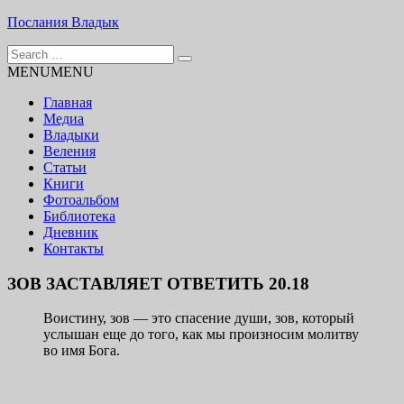
Skip
Послания Владык
to
Search
content
Основу сайта представляют Послания, или Диктовки,
for:
MENU
MENU
принятые Марком и Элизабет Профететами
Главная
Медиа
Владыки
Веления
Статьи
Книги
Фотоальбом
Библиотека
Дневник
Контакты
ЗОВ ЗАСТАВЛЯЕТ ОТВЕТИТЬ 20.18
Воистину, зов — это спасение души, зов, который
услышан еще до того, как мы произносим молитву
во имя Бога.