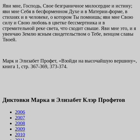
Яви мне, Господь, Свое безграничное милосердие и истину;
яви мне Себя в бесформенном Духе и в Материи-форме, в
стихиях и в человеке, о котором Ты помнишь; яви мне Свою
силу и Свою любовь в цветке бессмертника и в
стремительной реке света, что сходит свыше. Яви мне это, и я
увенчаю Землю ясным свидетель­ством о Тебе, венцом славы
Твоей.
Марк и Элизабет Профет, «Взойди на высочайшую вершину»,
книга 1, стр. 367-369, 373-374.
Диктовки Марка и Элизабет Клэр Профетов
2006
2007
2008
2009
2010