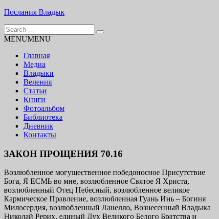
Skip
Послания Владык
to
Search
content
Основу сайта представляют Послания, или Диктовки,
for:
MENU
MENU
принятые Марком и Элизабет Профететами
Главная
Медиа
Владыки
Веления
Статьи
Книги
Фотоальбом
Библиотека
Дневник
Контакты
ЗАКОН ПРОЩЕНИЯ 70.16
Возлюбленное могущественное победоносное Присутствие
Бога, Я ЕСМЬ во мне, возлюбленное Святое Я Христа,
возлюбленный Отец Небесный, возлюбленное великое
Кармическое Правление, возлюбленная Гуань Инь – Богиня
Милосердия, возлюбленный Ланелло, Вознесенный Владыка
Николай Рерих, единый Дух Великого Белого Братства и