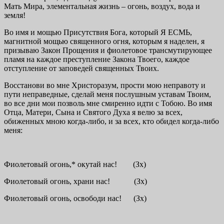
Мать Мира, элементальная жизнь – огонь, воздух, вода и
земля!
Во имя и мощью Присутствия Бога, который Я ЕСМЬ,
магнитной мощью священного огня, которым я наделен, я
призываю Закон Прощения и фиолетовое трансмутирующее
пламя на каждое преступление Закона Твоего, каждое
отступление от заповедей священных Твоих.
Восстанови во мне Христоразум, прости мою неправоту и
пути неправедные, сделай меня послушным уставам Твоим,
во все дни мои позволь мне смиренно идти с Тобою. Во имя
Отца, Матери, Сына и Святого Духа я велю за всех,
обиженных мною когда-либо, и за всех, кто обидел когда-либо
меня:
Фиолетовый огонь,* окутай нас! (Зх)
Фиолетовый огонь, храни нас! (Зх)
Фиолетовый огонь, освободи нас! (Зх)