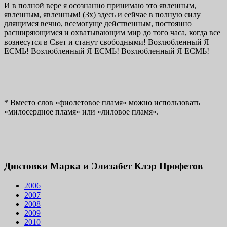
И в полной вере я осознанно принимаю это явленным,
явленным, явленным! (Зх) здесь и еейчае в полную силу
длящимся вечно, всемогуще действенным, постоянно
расширяющимся и охватывающим мир до того часа, когда все
вознесутся в Свет и станут свободными! Возлюбленный Я
ЕСМЬ! Возлюбленный Я ЕСМЬ! Возлюбленный Я ЕСМЬ!
___________________________________________
* Вместо слов «фиолетовое пламя» можно использовать
«милосердное пламя» или «лиловое пламя».
Диктовки Марка и Элизабет Клэр Профетов
2006
2007
2008
2009
2010