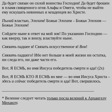
Да будет связан он силой воинства Господня! Да будет брошен
в пламя священного огня Альфы и Омеги, чтобы не выйти
ему искушать невинных и младенцев во Христе.
Пылай
властью, Элохим! Божьи Элохим – Божьи Элохим —
Божьи Элохим!
Сойдите ныне в ответ на мой зов! По указанию Господню —
как вверху, так и внизу, властвуйте ныне.
Связать
падшее я! Связать искусственное я!
Вон
!
Связать
падшего! Ибо нет больше в моей жизни ни остатка,
ни следа его, ни даже части его.
Вот, Я ЕСМЬ, во имя Иисуса победитель смерти и ада! (2х)
Вот, Я ЕСМЬ КТО Я ЕСМЬ во мне — во имя Иисуса Христа –
здесь и сейчас
победитель смерти и ада! Вот, свершилось.
______________________________________________
* Веление следует читать
только посла велений к Архангелу
Михаилу
.