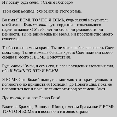
И посему, будь
связан
! Самим Господом.
Твой срок
настал
! Убирайся из этого храма.
Во имя Я ЕСМЬ ТО ЧТО Я ЕСМЬ, будь
связан
! искуситель
моей души. Будь
связана
! суть гордыни – изначального
падения падших! У тебя нет ни силы, ни реальности, ни
ценности. Ты не занимаешь ни время, ни пространство моего
существа.
Ты бессилен в моем храме. Ты не можешь больше красть Свет
моих чакр. Ты не можешь больше красть Свет пламени моего
сердца и моего Я ЕСМЬ Присутствия.
Будь
связан
! Змей, и семя его, и все насаждения зловещих сил,
ибо
Я ЕСМЬ ТО ЧТО Я ЕСМЬ
!
Я ЕСМЬ Сын Божий ныне, и я занимаю этот храм целиком и
полностью до пришествия Господня, до Нового Дня, пока не
исполнится все и пока не сгинет этот род от семени Змея.
Прожигай
, о живое Слово Бога!
Властью Брахмы, Вишну и Шивы, именем Брахмана: Я ЕСМЬ
ТО ЧТО Я ЕСМЬ и я восстаю и изгоняю стража.