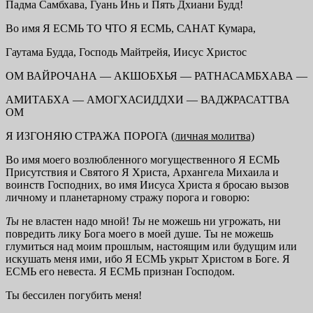
Падма Самбхава, Гуань Инь и Пять Дхиани Будд!
Во имя Я ЕСМЬ ТО ЧТО Я ЕСМЬ, САНАТ Кумара,
Гаутама Будда, Господь Майтрейя, Иисус Христос
ОМ ВАЙРОЧАНА — АКШОБХЬЯ — РАТНАСАМБХАВА —
АМИТАБХА — АМОГХАСИДДХИ — ВАДЖРАСАТТВА
ОМ
Я ИЗГОНЯЮ СТРАЖА ПОРОГА
(личная молитва)
Во имя моего возлюбленного могущественного Я ЕСМЬ
Присутствия и Святого Я Христа, Архангела Михаила и
воинств Господних, во имя Иисуса Христа я бросаю вызов
личному и планетарному стражу порога и говорю:
Ты
не властен надо мной!
Ты
не можешь ни угрожать, ни
повредить лику Бога моего в моей душе. Ты не можешь
глумиться над моим прошлым, настоящим или будущим или
искушать меня ими, ибо Я ЕСМЬ укрыт Христом в Боге. Я
ЕСМЬ его невеста. Я ЕСМЬ признан Господом.
Ты бессилен погубить меня!