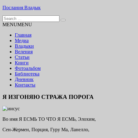
Skip
Послания Владык
to
Search
content
Основу сайта представляют Послания, или Диктовки,
for:
MENU
MENU
принятые Марком и Элизабет Профететами
Главная
Медиа
Владыки
Веления
Статьи
Книги
Фотоальбом
Библиотека
Дневник
Контакты
Я ИЗГОНЯЮ СТРАЖА ПОРОГА
Во имя Я ЕСМЬ ТО ЧТО Я ЕСМЬ, Элохим,
Сен-Жермен, Порция, Гуру Ма, Ланелло,