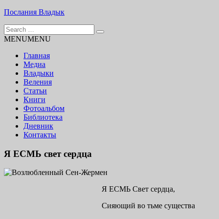
Skip
Послания Владык
to
Search
content
Основу сайта представляют Послания, или Диктовки,
for:
MENU
MENU
принятые Марком и Элизабет Профететами
Главная
Медиа
Владыки
Веления
Статьи
Книги
Фотоальбом
Библиотека
Дневник
Контакты
Я ЕСМЬ свет сердца
Я ЕСМЬ Свет сердца,
Сияющий во тьме существа