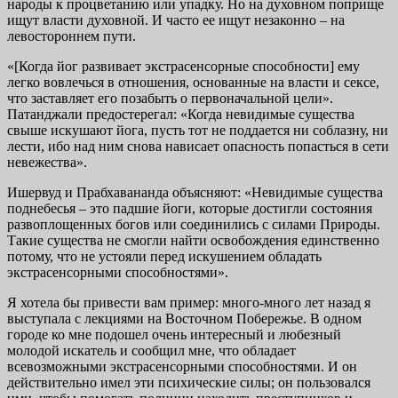
народы к процветанию или упадку. Но на духовном поприще
ищут власти духовной. И часто ее ищут незаконно – на
левостороннем пути.
«[Когда йог развивает экстрасенсорные способности] ему
легко вовлечься в отношения, основанные на власти и сексе,
что заставляет его позабыть о первоначальной цели».
Патанджали предостерегал: «Когда невидимые существа
свыше искушают йога, пусть тот не поддается ни соблазну, ни
лести, ибо над ним снова нависает опасность попасться в сети
невежества».
Ишервуд и Прабхавананда объясняют: «Невидимые существа
поднебесья – это падшие йоги, которые достигли состояния
развоплощенных богов или соединились с силами Природы.
Такие существа не смогли найти освобождения единственно
потому, что не устояли перед искушением обладать
экстрасенсорными способностями».
Я хотела бы привести вам пример: много-много лет назад я
выступала с лекциями на Восточном Побережье. В одном
городе ко мне подошел очень интересный и любезный
молодой искатель и сообщил мне, что обладает
всевозможными экстрасенсорными способностями. И он
действительно имел эти психические силы; он пользовался