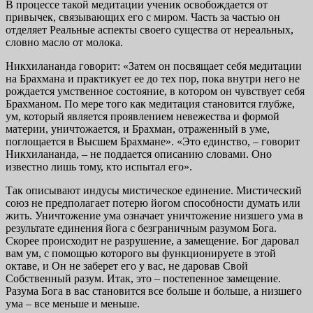
В процессе такой медитации ученик освобождается от
привычек, связывающих его с миром. Часть за частью он
отделяет Реальные аспекты своего существа от нереальных,
словно масло от молока.
Никхилананда говорит: «Затем он посвящает себя медитации
на Брахмана и практикует ее до тех пор, пока внутри него не
рождается умственное состояние, в котором он чувствует себя
Брахманом. По мере того как медитация становится глубже,
ум, который является проявлением невежества и формой
материи, уничтожается, и Брахман, отраженный в уме,
поглощается в Высшем Брахмане». «Это единство, – говорит
Никхилананда, – не поддается описанию словами. Оно
известно лишь тому, кто испытал его».
Так описывают индусы мистическое единение. Мистический
союз не предполагает потерю йогом способности думать или
жить. Уничтожение ума означает уничтожение низшего ума в
результате единения йога с безграничным разумом Бога.
Скорее происходит не разрушение, а замещение. Бог даровал
вам ум, с помощью которого вы функционируете в этой
октаве, и Он не заберет его у вас, не даровав Свой
Собственный разум. Итак, это – постепенное замещение.
Разума Бога в вас становится все больше и больше, а низшего
ума – все меньше и меньше.