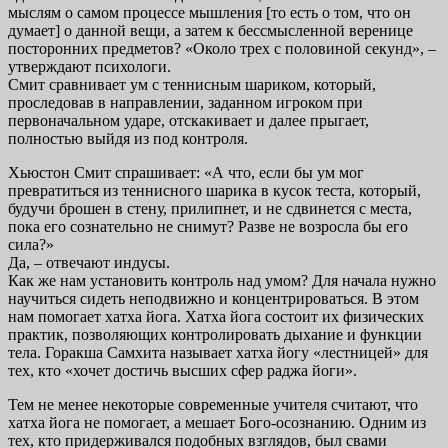
мыслям о самом процессе мышления [то есть о том, что он
думает] о данной вещи, а затем к бессмысленной веренице
посторонних предметов? «Около трех с половиной секунд», –
утверждают психологи.
Смит сравнивает ум с теннисным шариком, который,
проследовав в направлении, заданном игроком при
первоначальном ударе, отскакивает и далее прыгает,
полностью выйдя из под контроля.
Хьюстон Смит спрашивает: «А что, если бы ум мог
превратиться из теннисного шарика в кусок теста, который,
будучи брошен в стену, прилипнет, и не сдвинется с места,
пока его сознательно не снимут? Разве не возросла бы его
сила?»
Да, – отвечают индусы.
Как же нам установить контроль над умом? Для начала нужно
научиться сидеть неподвижно и концентрироваться. В этом
нам помогает хатха йога. Хатха йога состоит их физических
практик, позволяющих контролировать дыхание и функции
тела. Горакша Самхита называет хатха йогу «лестницей» для
тех, кто «хочет достичь высших сфер раджа йоги».
Тем не менее некоторые современные учителя считают, что
хатха йога не помогает, а мешает Бого-осознанию. Одним из
тех, кто придерживался подобных взглядов, был свами