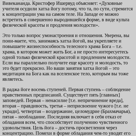
Вивекананда. Кристофер Ишервуд объясняет: «Духовные
учителя осудили хатха йогу потому, что та, по сути, стремится
к концентрации ума на самом теле. На Западе ее можно
встретить в совершенно выродившейся форме, в виде культа
физической красоты и продления молодости».
Это только вопрос умонастроения и отношения. Уверена, вы
пони-маете, что, занимаясь хатха йогой, вы укрепляете и
повышаете жизнеспособность телесного храма Бога – т.е.
храма, в котором может жить Бог, а не просто интересуетесь
одной только физической красотой и продлением молодости.
Если вы параллельно получите еще красоту и молодость, то
это будет прекрасно. Но ваши занятия хатха йогой – это
медитация на Бога как на вселенское тело, которым вы тоже
являетесь.
В раджа йоге восемь ступеней. Первая ступень – соблюдение
нравственных предписаний. Существует пять [главных]
заповедей. Первая – ненасилие [т.е. непричинение вреда],
вторая – правдивость, третья – неприсвоение чужого [т.е. не
укради], четвертая – воздержание, целомудрие (Брахмачарья),
пятая – необладание. Последняя включает в себя отказ от
обладания всем, что способствует получению чувственного
удовольствия. Цель йога – достичь просветления через
концентрацию. Помехи в форме обладания чем-то уводят его