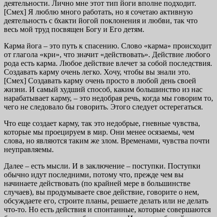
деятельности. Лично мне этот тип йоги вполне подходит.
[Смех] Я люблю много работать, но я сочетаю активную
деятельность с бхакти йогой поклонения и любви, так что
весь мой труд посвящен Богу и Его детям.
Карма йога – это путь к спасению. Слово «карма» происходит
от глагола «кри», что значит «действовать». Действие любого
рода есть карма. Любое действие влечет за собой последствия.
Создавать карму очень легко. Хочу, чтобы вы знали это.
[Смех] Создавать карму очень просто в любой день своей
жизни. И самый худший способ, каким большинство из нас
нарабатывает карму, – это недобрая речь, когда мы говорим то,
чего не следовало бы говорить. Этого следует остерегаться.
Что еще создает карму, так это недобрые, гневные чувства,
которые мы проецируем в мир. Они менее осязаемы, чем
слова, но являются таким же злом. Временами, чувства почти
неуправляемы.
Далее – есть мысли. И в заключение – поступки. Поступки
обычно идут последними, потому что, прежде чем вы
начинаете действовать (по крайней мере в большинстве
случаев), вы продумываете свое действие, говорите о нем,
обсуждаете его, строите планы, решаете делать или не делать
что-то. Но есть действия и спонтанные, которые совершаются