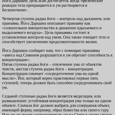
Йога Даршане, цель асан достигается, когда «физические
реакции тела прекращаются и ум растворяется в
Бесконечном».
Четвертая ступень раджа йоги – контроль над дыханием, или
пранаяма. Йога Даршана описывает пранаяму как
«сознательное вмешательство в движение вдыхаемого и
выдыхаемого воздуха». Цель пранаямы состоит в
установлении контроля над умом. Она также очищает тело и
способствует увеличению продолжительности жизни.
Йога Даршана сообщает нам, что с помощью пранаямы
«завеса над Сиянием разрушается и ум обретает способность к
концентрации».
Пятая ступень раджа йоги – отвлечение ума от объектов
чувств, шестая ступень раджа йоги – концентрация.
Концентрация означает «сосредоточение ума на одной
мысли». Йог, который верно практиковал первые пять
ступеней, теперь должен быть способен сосредотачивать свой
ум.
Седьмой ступенью раджа йоги является медитация, или
размышление: устойчивая концентрация ума только на одном
объекте. Сначала йог должен выбрать для созерцания объект,
имеющий форму, например, образ божества или своего гуру.
Или же он может сосредотачивать ум на Свете в своем сердце.