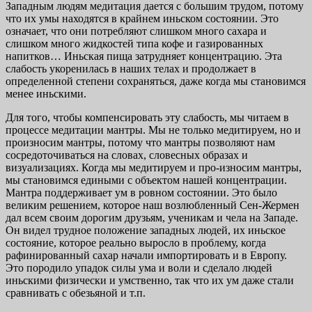
Западным людям медитация дается с большим трудом, потому
что их умы находятся в крайнем иньском состоянии. Это
означает, что они потребляют слишком много сахара и
слишком много жидкостей типа кофе и газированных
напитков… Иньская пища затрудняет концентрацию. Эта
слабость укоренилась в наших телах и продолжает в
определенной степени сохраняться, даже когда мы становимся
менее иньскими.
Для того, чтобы компенсировать эту слабость, мы читаем в
процессе медитации мантры. Мы не только медитируем, но и
произносим мантры, потому что мантры позволяют нам
сосредоточиваться на словах, словесных образах и
визуализациях. Когда мы медитируем и про-износим мантры,
мы становимся едиными с объектом нашей концентрации.
Мантра поддерживает ум в ровном состоянии. Это было
великим решением, которое наш возлюбленный Сен-Жермен
дал всем своим дорогим друзьям, ученикам и чела на Западе.
Он видел трудное положение западных людей, их иньское
состояние, которое реально выросло в проблему, когда
рафинированный сахар начали импортировать и в Европу.
Это породило упадок силы ума и воли и сделало людей
иньскими физически и умственно, так что их ум даже стали
сравнивать с обезьяной и т.п.