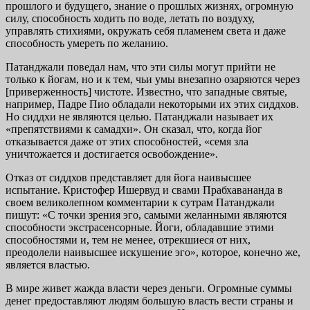
прошлого и будущего, знание о прошлых жизнях, огромную
силу, способность ходить по воде, летать по воздуху,
управлять стихиями, окружать себя пламенем света и даже
способность умереть по желанию.
Патанджали поведал нам, что эти силы могут прийти не
только к йогам, но и к тем, чьи умы внезапно озаряются через
[приверженность] чистоте. Известно, что западные святые,
например, Падре Пио обладали некоторыми их этих сиддхов.
Но сиддхи не являются целью. Патанджали называет их
«препятствиями к самадхи». Он сказал, что, когда йог
отказывается даже от этих способностей, «семя зла
уничтожается и достигается освобождение».
Отказ от сиддхов представляет для йога наивысшее
испытание. Кристофер Ишервуд и свами Прабхавананда в
своем великолепном комментарии к сутрам Патанджали
пишут: «С точки зрения эго, самыми желанными являются
способности экстрасенсорные. Йоги, обладавшие этими
способностями и, тем не менее, отрекшиеся от них,
преодолели наивысшее искушение эго», которое, конечно же,
является властью.
В мире живет жажда власти через деньги. Огромные суммы
денег предоставляют людям большую власть вести страны и