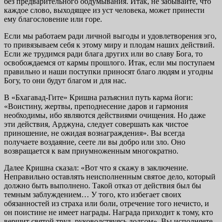
без предварительного обдумывания. Итак, не забывайте, что
каждое слово, выходящее из уст человека, может принести
ему благословение или горе.
Если мы работаем ради личной выгоды и удовлетворения эго,
то привязываем себя к этому миру и плодам наших действий.
Если же трудимся ради блага других или во славу Бога, то
освобождаемся от кармы прошлого. Итак, если мы поступаем
правильно и наши поступки приносят благо людям и угодны
Богу, то они будут благом и для нас.
В «Бхагавад-Гите» Кришна разъяснил путь карма йоги:
«Воистину, жертвы, преподнесение даров и гармония
необходимы, ибо являются действиями очищения. Но даже
эти действия, Арджуна, следует совершать как чистое
приношение, не ожидая вознаграждения». Вы всегда
получаете воздаяние, сеете ли вы добро или зло. Оно
возвращается к вам приумноженным многократно.
Далее Кришна сказал: «Вот что я скажу в заключение.
Неправильно оставлять неисполненным святое дело, который
должно быть выполнено. Такой отказ от действия был бы
темным заблуждением… У того, кто избегает своих
обязанностей из страха или боли, отречение того нечисто, и
он поистине не имеет награды. Награда приходит к тому, кто
вершит святой труд, руководствуясь долгом». Вы исполняете