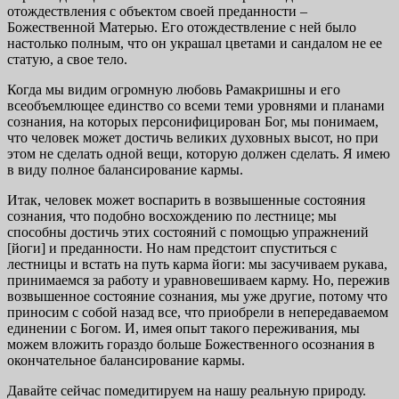
отождествления с объектом своей преданности –
Божественной Матерью. Его отождествление с ней было
настолько полным, что он украшал цветами и сандалом не ее
статую, а свое тело.
Когда мы видим огромную любовь Рамакришны и его
всеобъемлющее единство со всеми теми уровнями и планами
сознания, на которых персонифицирован Бог, мы понимаем,
что человек может достичь великих духовных высот, но при
этом не сделать одной вещи, которую должен сделать. Я имею
в виду полное балансирование кармы.
Итак, человек может воспарить в возвышенные состояния
сознания, что подобно восхождению по лестнице; мы
способны достичь этих состояний с помощью упражнений
[йоги] и преданности. Но нам предстоит спуститься с
лестницы и встать на путь карма йоги: мы засучиваем рукава,
принимаемся за работу и уравновешиваем карму. Но, пережив
возвышенное состояние сознания, мы уже другие, потому что
приносим с собой назад все, что приобрели в непередаваемом
единении с Богом. И, имея опыт такого переживания, мы
можем вложить гораздо больше Божественного осознания в
окончательное балансирование кармы.
Давайте сейчас помедитируем на нашу реальную природу.