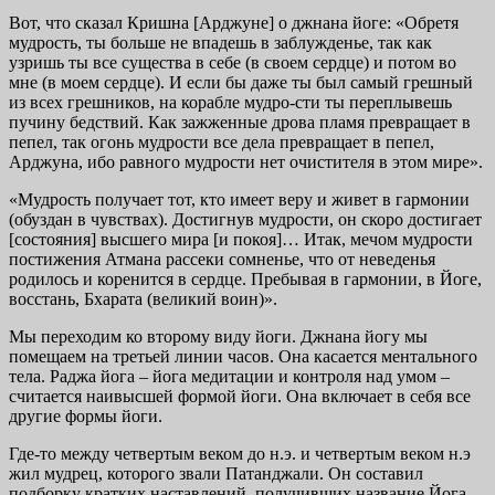
Вот, что сказал Кришна [Арджуне] о джнана йоге: «Обретя
мудрость, ты больше не впадешь в заблужденье, так как
узришь ты все существа в себе (в своем сердце) и потом во
мне (в моем сердце). И если бы даже ты был самый грешный
из всех грешников, на корабле мудро-сти ты переплывешь
пучину бедствий. Как зажженные дрова пламя превращает в
пепел, так огонь мудрости все дела превращает в пепел,
Арджуна, ибо равного мудрости нет очистителя в этом мире».
«Мудрость получает тот, кто имеет веру и живет в гармонии
(обуздан в чувствах). Достигнув мудрости, он скоро достигает
[состояния] высшего мира [и покоя]… Итак, мечом мудрости
постижения Атмана рассеки сомненье, что от неведенья
родилось и коренится в сердце. Пребывая в гармонии, в Йоге,
восстань, Бхарата (великий воин)».
Мы переходим ко второму виду йоги. Джнана йогу мы
помещаем на третьей линии часов. Она касается ментального
тела. Раджа йога – йога медитации и контроля над умом –
считается наивысшей формой йоги. Она включает в себя все
другие формы йоги.
Где-то между четвертым веком до н.э. и четвертым веком н.э
жил мудрец, которого звали Патанджали. Он составил
подборку кратких наставлений, получивших название Йога-