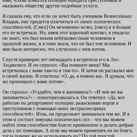
ими, чтобы помогать полиции находить преступников и
оказывать обществу другие подобные услуги.
Я сказала ему, что если он хочет быть учеником Вознесенных
Владык, ему придется излечиться от своих психических
способностей. [Смех] Он мгновенно исчез, [смех] и я больше
его не встречала. Но, имея этот короткий контакт, я увидела:
он знает, что был неким небезызвестным человеком в
прошлой жизни, и я тоже знала, что он был тем человеком. И
мне было интересно, что случилось с ним потом.
Спустя примерно лет пятнадцать я встретила его в Лос-
Анджелесе. И он спросил: «Вы помните меня? Мы
встречались с вами там-то и там-то». И затем он рассказал мне
о своей жизни. Я ответила: «О, да, я помню вас. Я думала, что
же произошло с вами потом».
Он спросил: «Угадайте, чем я занимаюсь?» «И чем же вы
занимаетесь?» – поинтересовалась я. Он ответил: «Да, вот
работаю на департамент полиции: разыскиваю воров и
преступников с помощью моих экстрасенсорных
способностей». Итак, он продолжает заниматься тем же. И в
этом и состоит ловушка психических сил – что мы можем
найти этим способностям благое применение и делать добрые
дела с их помощью. А если мы можем применять их во благо,
тогда почему же не использовать их? По той простой