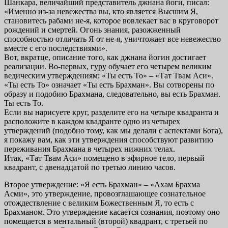
Шанкара, величайший представитель джнана йоги, писал:
«Именно из-за невежества вы, кто является Высшим Я,
становитесь рабами не-я, которое вовлекает вас в круговорот
рождений и смертей. Огонь знания, разожженный
способностью отличать Я от не-я, уничтожает все невежество
вместе с его последствиями».
Вот, вкратце, описание того, как джнана йогин достигает
реализации. Во-первых, гуру обучает его четырем великим
ведическим утверждениям: «Ты есть То» – «Тат Твам Аси».
«Ты есть То» означает «Ты есть Брахман». Вы сотворены по
образу и подобию Брахмана, следовательно, вы есть Брахман.
Ты есть То.
Если вы нарисуете круг, разделите его на четыре квадранта и
расположите в каждом квадранте одно из четырех
утверждений (подобно тому, как мы делали с аспектами Бога),
я покажу вам, как эти утверждения способствуют развитию
переживания Брахмана в четырех нижних телах.
Итак, «Тат Твам Аси» помещено в эфирное тело, первый
квадрант, с двенадцатой по третью линию часов.
Второе утверждение: «Я есть Брахман» – «Ахам Брахма
Асми», это утверждение, провозглашающее сознательное
отождествление с великим Божественным Я, то есть с
Брахманом. Это утверждение касается сознания, поэтому оно
помещается в ментальный (второй) квадрант, с третьей по