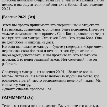
со всеми великими существами света. Читайте веления с этой
целью, и вы ощутите личный контакт с Богом. Итак, веление
20.21.
[Веление 20.21 (3х)]
Затем вы просто принимаете это свершенным и отпускаете.
Нет никаких сомнений, что призыв будет исполнен. Ничто не
можете остановить этот процесс. Свет Бога проявляется через
вас при чтении мантры. Это закон Бога. Это наука Бога. Она
не дает сбоев и никогда не даст.
Но если вы исказите мантру и будете утверждать «Горе мне»,
перечисляя свои болезни и печали, закон будет исполнен,
наука будет действовать, и вы проявите то, что только что
изрекли. Это непогрешимый закон. Нет сомнений, что он
работает.
Следующая мантра – из веления 20.01, «Золотые волны
Мира». Читая ее, вы можете положить ладонь на место, где
родничок у детей, место расположения венечной чакры. Мы
споем эту мантру.
Давайте сначала пропоем ОМ.
ОММММММ (3х)
Теперь мы споем песню пламени. Вы увидите его желтым.