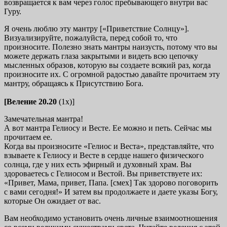
возвращается к вам через голос пребывающего внутри вас
Гуру.
Я очень люблю эту мантру [«Приветствие Солнцу»].
Визуализируйте, пожалуйста, перед собой то, что
произносите. Полезно знать мантры наизусть, потому что вы
можете держать глаза закрытыми и видеть всю цепочку
мысленных образов, которую вы создаете всякий раз, когда
произносите их. С огромной радостью давайте прочитаем эту
мантру, обращаясь к Присутствию Бога.
[Веление 20.20
(1х)]
Замечательная мантра!
А вот мантра Гелиосу и Весте. Ее можно и петь. Сейчас мы
прочитаем ее.
Когда вы произносите «Гелиос и Веста», представляйте, что
взываете к Гелиосу и Весте в сердце нашего физического
солнца, где у них есть эфирный и духовный храм. Вы
здороваетесь с Гелиосом и Вестой. Вы приветствуете их:
«Привет, Мама, привет, Папа. [смех] Так здорово поговорить
с вами сегодня!» И затем вы продолжаете и даете указы Богу,
которые Он ожидает от вас.
Вам необходимо установить очень личные взаимоотношения