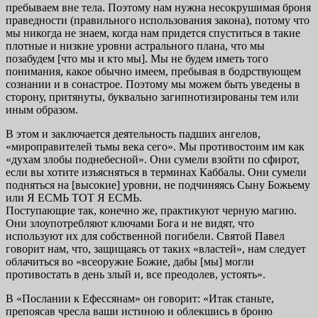
пребываем вне тела. Поэтому нам нужна несокрушимая броня
праведности (правильного использования закона), потому что
мы никогда не знаем, когда нам придется спуститься в такие
плотные и низкие уровни астрального плана, что мы
позабудем [что мы и кто мы]. Мы не будем иметь того
понимания, какое обычно имеем, пребывая в бодрствующем
сознании и в сонастрое. Поэтому мы можем быть уведены в
сторону, притянуты, буквально загипнотизированы тем или
иным образом.
В этом и заключается деятельность падших ангелов,
«мироправителей тьмы века сего». Мы противостоим им как
«духам злобы поднебесной». Они сумели взойти по сфирот,
если вы хотите изъясняться в терминах Каббалы. Они сумели
подняться на [высокие] уровни, не подчиняясь Сыну Божьему
или Я ЕСМЬ ТОТ Я ЕСМЬ.
Поступающие так, конечно же, практикуют черную магию.
Они злоупотребляют ключами Бога и не видят, что
используют их для собственной погибели. Святой Павел
говорит нам, что, защищаясь от таких «властей», нам следует
облачиться во «всеоружие Божие, дабы [мы] могли
противостать в день злый и, все преодолев, устоять».
В «Послании к Ефессянам» он говорит: «Итак станьте,
препоясав чресла ваши истиною и облекшись в броню