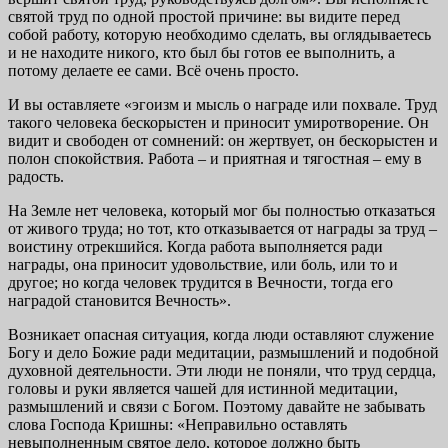
святой труд по одной простой причине: вы видите перед
собой работу, которую необходимо сделать, вы оглядываетесь
и не находите никого, кто был бы готов ее выполнить, а
потому делаете ее сами. Всё очень просто.
И вы оставляете «эгоизм и мысль о награде или похвале. Труд
такого человека бескорыстен и приносит умиротворение. Он
видит и свободен от сомнений: он жертвует, он бескорыстен и
полон спокойствия. Работа – и приятная и тягостная – ему в
радость.
На Земле нет человека, который мог бы полностью отказаться
от живого труда; но тот, кто отказывается от награды за труд –
воистину отрекшийся. Когда работа выполняется ради
награды, она приносит удовольствие, или боль, или то и
другое; но когда человек трудится в Вечности, тогда его
наградой становится Вечность».
Возникает опасная ситуация, когда люди оставляют служение
Богу и дело Божие ради медитации, размышлений и подобной
духовной деятельности. Эти люди не поняли, что труд сердца,
головы и руки является чашей для истинной медитации,
размышлений и связи с Богом. Поэтому давайте не забывать
слова Господа Кришны: «Неправильно оставлять
невыполненным святое дело, которое должно быть