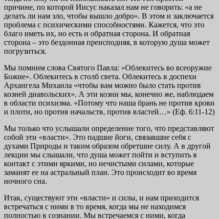
причине, по которой Иисус наказал нам не говорить: «а не
делать ли нам зло, чтобы вышло добро». В этом и заключается
проблема с психическими способностями. Кажется, что это
благо иметь их, но есть и обратная сторона. И обратная
сторона – это бездонная преисподняя, в которую душа может
погрузиться.
Мы помним слова Святого Павла: «Облекитесь во всеоружие
Божие». Облекитесь в столб света. Облекитесь в доспехи
Архангела Михаила «чтобы вам можно было стать против
козней диавольских». А эти козни мы, конечно же, наблюдаем
в области психизма. «Потому что наша брань не против крови
и плоти, но против начальств, против властей…» (Еф. 6:11-12)
Мы только что услышали определение того, что представляют
собой эти «власти». Это падшие йоги, связавшие себя с
духами Природы и таким образом обретшие силу. А в другой
лекции мы слышали, что душа может пойти и вступить в
контакт с этими яркими, но нечистыми силами, которые
заманят ее на астральный план. Это происходит во время
ночного сна.
Итак, существуют эти «власти» и силы, и нам приходится
встречаться с ними в то время, когда мы не находимся
полностью в сознании. Мы встречаемся с ними, когда