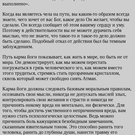
выполнено».
Когда вы являетесь чела на пути, вы каким-то образом всегда
знаете, чего хочет от вас Бог, какое дело Он желает, чтобы вы
сделали. Он всегда сообщает об этом вашему сердцу и уму.
Поэтому в действительности вы не можете дурачить себя
мыслью, что не знаете, что такое-то и такое-то дело должно
быть сделано. Подобный отказ от действия был бы темным
заблуждением.
Путь карма йоги показывает, как жить в мире, но быть не от
мира. Он демонстрирует, как мы можем перестать
погружаться в грязь человеческого эго, как можем вместо
этого трудиться, стремясь стать прозрачным кристаллом,
сквозь который может свободно сиять Атман.
Карма йоги должны следовать базовым моральным правилам,
осознавать свои мысли, никогда не допускать мыслей злых,
контролировать свои желания и страсти и никогда не
причинять никому вреда ни ментально, ни физически. Для
того, чтобы достичь умственного непричинения вреда, вам
нужно стать психологически целостным. Ведь можно
причинить боль кажущимся безобидным замечанием,
сказанным язвительным тоном. Это способно ранить того
человека, ранить до глубины души, нанести травму его