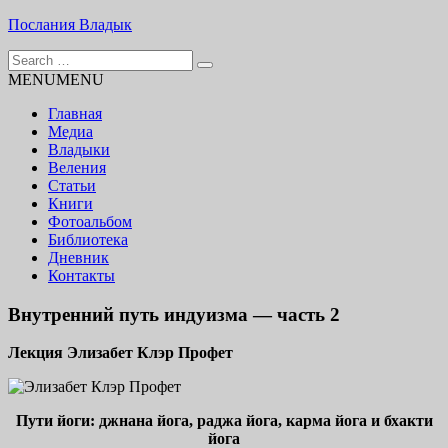
Skip
Послания Владык
to
Search
content
Основу сайта представляют Послания, или Диктовки,
for:
MENU
MENU
принятые Марком и Элизабет Профететами
Главная
Медиа
Владыки
Веления
Статьи
Книги
Фотоальбом
Библиотека
Дневник
Контакты
Внутренний путь индуизма — часть 2
Лекция Элизабет Клэр Профет
Пути йоги: джнана йога, раджа йога, карма йога и бхакти
йога