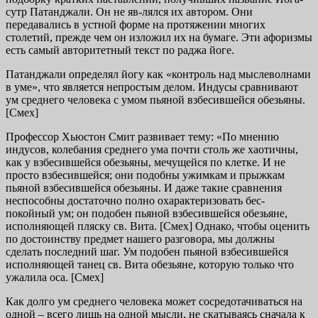
сутр Патанджали. Он не яв-лялся их автором. Они
передавались в устной форме на протяжении многих
столетий, прежде чем он изложил их на бумаге. Эти афоризмы
есть самый авторитетный текст по раджа йоге.
Патанджали определял йогу как «контроль над мыслеволнами
в уме», что является непростым делом. Индусы сравнивают
ум среднего человека с умом пьяной взбесившейся обезьяны.
[Смех]
Профессор Хьюстон Смит развивает тему: «По мнению
индусов, колебания среднего ума почти столь же хаотичны,
как у взбесившейся обезьяны, мечущейся по клетке. И не
просто взбесившейся; они подобны ужимкам и прыжкам
пьяной взбесившейся обезьяны. И даже такие сравнения
неспособны достаточно полно охарактеризовать бес-
покойный ум; он подобен пьяной взбесившейся обезьяне,
исполняющей пляску св. Вита. [Смех] Однако, чтобы оценить
по достоинству предмет нашего разговора, мы должны
сделать последний шаг. Ум подобен пьяной взбесившейся
исполняющей танец св. Вита обезьяне, которую только что
ужалила оса. [Смех]
Как долго ум среднего человека может сосредотачиваться на
одной – всего лишь на одной мысли, не скатываясь сначала к