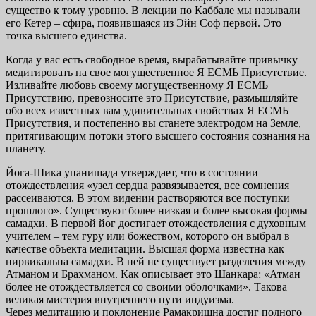
существо к тому уровню. В лекции по Каббале мы называли
его Кетер – сфира, появившаяся из Эйн Соф первой. Это
точка высшего единства.
Когда у вас есть свободное время, вырабатывайте привычку
медитировать на свое могущественное Я ЕСМЬ Присутствие.
Изливайте любовь своему могущественному Я ЕСМЬ
Присутствию, превозносите это Присутствие, размышляйте
обо всех известных вам удивительных свойствах Я ЕСМЬ
Присутствия, и постепенно вы станете электродом на Земле,
притягивающим потоки этого высшего состояния сознания на
планету.
Йога-Шика упанишада утверждает, что в состоянии
отождествления «узел сердца развязывается, все сомнения
рассеиваются. В этом видении растворяются все поступки
прошлого». Существуют более низкая и более высокая формы
самадхи. В первой йог достигает отождествления с духовным
учителем – тем гуру или божеством, которого он выбрал в
качестве объекта медитации. Высшая форма известна как
нирвикальпа самадхи. В ней не существует разделения между
Атманом и Брахманом. Как описывает это Шанкара: «Атман
более не отождествляется со своими оболочками». Такова
великая мистерия внутреннего пути индуизма.
Через медитацию и поклонение Рамакришна достиг полного