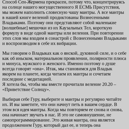
Способ Сен-Жермена прекрасен, потому что, концентрируясь
на солнце нашего могущественного Я ЕСМЬ Присутствия,
мы можем наполнить словесную чашу мантры. А все мантры
в нашей книге велений продиктованы Вознесенными
Владыками. Поэтому они представляют собой маленькие
[волшебные] мешочки из их Каузальных Тел, короткую
формулу в виде одной мантры или веления. При повторении
этих слов мы входим в сонастрой с Вознесенными Владыками
и воспроизводим в себе их вибрации.
Мы говорим о Владыках как о янской, духовной силе, и о себе
как об иньском, материальном проявлении, полярности плюса
и минуса, мужского и женского. Именно поэтому о душе
всегда говорят «она». Итак, мы становимся для Владык
якорем на планете, когда читаем их мантры и сочетаем
последние с медитацией.
Я хотела бы, чтобы мы вместе прочитали веление 20.20 –
«Приветствие Солнцу».
Выбирая себе Гуру, выберите и мантры и регулярно читайте
их. И вы заметите, что они начнут петь в вашем сердце. В
этом вся идея мантры. Когда мы повторяем ее снова и снова,
она начинает звучать в нас. И это не самовнушение, не
самопрограммирование. Это живая мантра, она является
продолжением Гуру, который дал ее, и теперь она