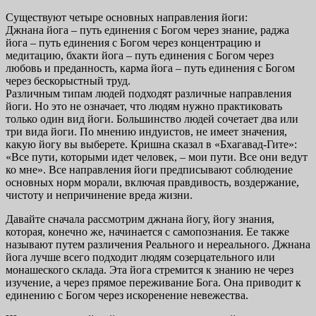
Существуют четыре основных направления йоги:
Джнана йога – путь единения с Богом через знание, раджа
йога – путь единения с Богом через концентрацию и
медитацию, бхакти йога – путь единения с Богом через
любовь и преданность, карма йога – путь единения с Богом
через бескорыстный труд.
Различным типам людей подходят различные направления
йоги. Но это не означает, что людям нужно практиковать
только один вид йоги. Большинство людей сочетает два или
три вида йоги. По мнению индуистов, не имеет значения,
какую йогу вы выберете. Кришна сказал в «Бхагавад-Гите»:
«Все пути, которыми идет человек, – мои пути. Все они ведут
ко мне». Все направления йоги предписывают соблюдение
основных норм морали, включая правдивость, воздержание,
чистоту и непричинение вреда жизни.
Давайте сначала рассмотрим джнана йогу, йогу знания,
которая, конечно же, начинается с самопознания. Ее также
называют путем различения Реального и нереального. Джнана
йога лучше всего подходит людям созерцательного или
монашеского склада. Эта йога стремится к знанию не через
изучение, а через прямое переживание Бога. Она приводит к
единению с Богом через искоренение невежества.