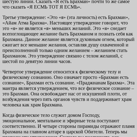
шестую линии. Сказать «Я есть Брахман» почти то же самое
что сказать «Я ЕСМЬ ТОТ Я ЕСМЬ».
Третье утверждение: «Это «я» (эта личность) есть Брахман»,
«Айам Атма Брахма». Настоящее утверждение говорит, что
это «я» не является «я» меньших желаний. Это «я» снедает
всепоглощающее желание быть Брахманом и познать себя как
Брахмана. Данное желание является духовным огнем, который
сжигает все меньшие желания, оставляя душу охваченной и
преисполненной только одним желанием – желанием стать
Брахманом. Это утверждение связано с телом желаний, с
шестой по девятую линии часов.
Четвертое утверждение относится к физическому телу и
физическому сознанию. Оно означает просто «Брахман есть
сознание», Брахман есть сознание. «Праджнанам Брахма». Эта
мантра является утверждением, что все физическое сознание –
это Брахман. Она освобождает нас от искушений плоти, от
возбуждения через пять органов чувств и поддерживает храм
человека как храм Брахмана.
Когда физическое тело служит домом Господу,
эмоциональное, ментальное и эфирные тела поступают
соответственно. И четыре стороны пирамиды отражают пламя
Брахмана на главном алтаре в царской Обители. Теперь мы