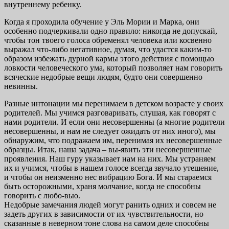
внутреннему ребенку.
Когда я проходила обучение у Эль Мории и Марка, они
особенно подчеркивали одно правило: никогда не допускай,
чтобы тон твоего голоса обременял человека или косвенно
выражал что-либо негативное, думая, что удастся каким-то
образом избежать дурной кармы этого действия с помощью
ловкости человеческого ума, который позволяет нам говорить
всяческие недобрые вещи людям, будто они совершенно
невинны.
Разные интонации мы перенимаем в детском возрасте у своих
родителей. Мы учимся разговаривать, слушая, как говорят с
нами родители. И если они несовершенны (а многие родители
несовершенны, и нам не следует ожидать от них иного), мы
обнаружим, что подражаем им, перенимая их несовершенные
образцы. Итак, наша задача – вы-явить эти несовершенные
проявления. Наш гуру указывает нам на них. Мы устраняем
их и учимся, чтобы в нашем голосе всегда звучало утешение,
и чтобы он неизменно нес вибрацию Бога. И мы стараемся
быть осторожными, храня молчание, когда не способны
говорить с любо-вью.
Недобрые замечания людей могут ранить одних и совсем не
задеть других в зависимости от их чувствительности, но
сказанные в неверном тоне слова на самом деле способны