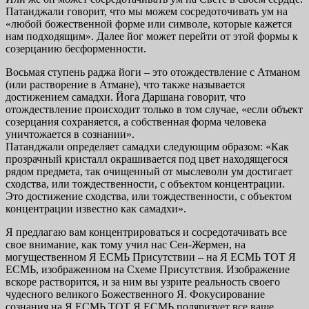
Патанджали говорит, что мы можем сосредоточивать ум на
«любой божественной форме или символе, которые кажется
нам подходящим». Далее йог может перейти от этой формы к
созерцанию бесформенности.
Восьмая ступень раджа йоги – это отождествление с Атманом
(или растворение в Атмане), что также называется
достижением самадхи. Йога Даршана говорит, что
отождествление происходит только в том случае, «если объект
созерцания сохраняется, а собственная форма человека
уничтожается в сознании».
Патанджали определяет самадхи следующим образом: «Как
прозрачный кристалл окрашивается под цвет находящегося
рядом предмета, так очищенный от мыслеволн ум достигает
сходства, или тождественности, с объектом концентрации.
Это достижение сходства, или тождественности, с объектом
концентрации известно как самадхи».
Я предлагаю вам концентрироваться и сосредотачивать все
свое внимание, как тому учил нас Сен-Жермен, на
могущественном Я ЕСМЬ Присутствии – на Я ЕСМЬ ТОТ Я
ЕСМЬ, изображенном на Схеме Присутствия. Изображение
вскоре растворится, и за ним вы узрите реальность своего
чудесного великого Божественного Я. Фокусирование
сознания на Я ЕСМЬ ТОТ Я ЕСМЬ поляризует все ваше