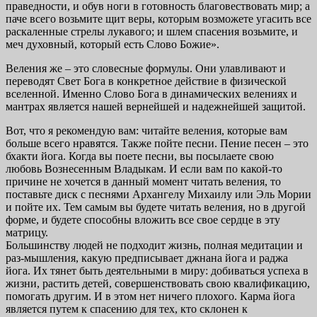
праведности, и обув ноги в готовность благовествовать мир; а
паче всего возьмите щит веры, которым возможете угасить все
раскаленные стрелы лукавого; и шлем спасения возьмите, и
меч духовный, который есть Слово Божие».
Веления же – это словесные формулы. Они улавливают и
переводят Свет Бога в конкретное действие в физической
вселенной. Именно Слово Бога в динамических велениях и
мантрах является нашей вернейшей и надежнейшей защитой.
Вот, что я рекомендую вам: читайте веления, которые вам
больше всего нравятся. Также пойте песни. Пение песен – это
бхакти йога. Когда вы поете песни, вы посылаете свою
любовь Вознесенным Владыкам. И если вам по какой-то
причине не хочется в данный момент читать веления, то
поставьте диск с песнями Архангелу Михаилу или Эль Мории
и пойте их. Тем самым вы будете читать веления, но в другой
форме, и будете способны вложить все свое сердце в эту
матрицу.
Большинству людей не подходит жизнь, полная медитации и
раз-мышления, какую предписывает джнана йога и раджа
йога. Их тянет быть деятельными в миру: добиваться успеха в
жизни, растить детей, совершенствовать свою квалификацию,
помогать другим. И в этом нет ничего плохого. Карма йога
является путем к спасению для тех, кто склонен к