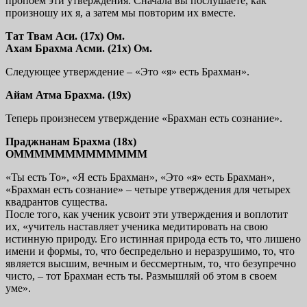
пропоем эти утверждения. Сначала вы послушаете, как
произношу их я, а затем мы повторим их вместе.
Тат Твам Аси. (17х) Ом.
Ахам Брахма Асми. (21х) Ом.
Следующее утверждение – «Это «я» есть Брахман».
Айам Атма Брахма. (19х)
Теперь произнесем утверждение «Брахман есть сознание».
Праджнанам Брахма (18х)
OMMMMMMMMMMMMM
«Ты есть То», «Я есть Брахман», «Это «я» есть Брахман»,
«Брахман есть сознание» – четыре утверждения для четырех
квадрантов существа.
После того, как ученик усвоит эти утверждения и воплотит
их, «учитель наставляет ученика медитировать на свою
истинную природу. Его истинная природа есть то, что лишено
имени и формы, то, что беспредельно и неразрушимо, то, что
является высшим, вечным и бессмертным, то, что безупречно
чисто, – тот Брахман есть ты. Размышляй об этом в своем
уме».