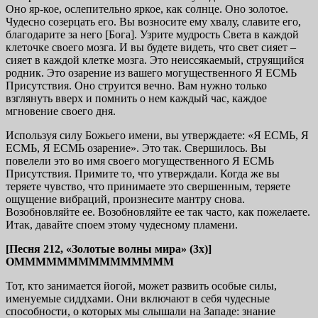
Оно яр-кое, ослепительно яркое, как солнце. Оно золотое.
Чудесно созерцать его. Вы возносите ему хвалу, славите его,
благодарите за него [Бога]. Узрите мудрость Света в каждой
клеточке своего мозга. И вы будете видеть, что свет сияет –
сияет в каждой клетке мозга. Это неиссякаемый, струящийся
родник. Это озарение из вашего могущественного Я ЕСМЬ
Присутствия. Оно струится вечно. Вам нужно только
взглянуть вверх и помнить о нем каждый час, каждое
мгновение своего дня.
Используя силу Божьего имени, вы утверждаете: «Я ЕСМЬ, Я
ЕСМЬ, Я ЕСМЬ озарение». Это так. Свершилось. Вы
повелели это во имя своего могущественного Я ЕСМЬ
Присутствия. Примите то, что утверждали. Когда же вы
теряете чувство, что принимаете это свершенным, теряете
ощущение вибраций, произнесите мантру снова.
Возобновляйте ее. Возобновляйте ее так часто, как пожелаете.
Итак, давайте споем этому чудесному пламени.
[Песня 212, «Золотые волны мира» (3х)]
ОМММММММММММММММ
Тот, кто занимается йогой, может развить особые силы,
именуемые сиддхами. Они включают в себя чудесные
способности, о которых мы слышали на Западе: знание