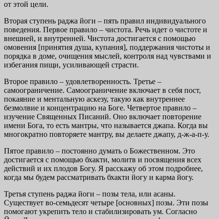
от этой цели.
Вторая ступень раджа йоги – пять правил индивидуального
поведения. Первое правило – чистота. Речь идет о чистоте и
внешней, и внутренней. Чистота достигается с помощью
омовения [принятия душа, купания], поддержания чистоты и
порядка в доме, очищения мыслей, контроля над чувствами и
избегания пищи, усиливающей страсти.
Второе правило – удовлетворенность. Третье –
самоограничение. Самоограничение включает в себя пост,
покаяние и ментальную аскезу, такую как внутреннее
безмолвие и концентрацию на Боге. Четвертое правило –
изучение Священных Писаний. Оно включает повторение
имени Бога, то есть мантры, что называется джапа. Когда вы
многократно повторяете мантру, вы делаете джапу, д-ж-а-п-у.
Пятое правило – постоянно думать о Божественном. Это
достигается с помощью бхакти, молитв и посвящения всех
действий и их плодов Богу. Я расскажу об этом подробнее,
когда мы будем рассматривать бхакти йогу и карма йогу.
Третья ступень раджа йоги – позы тела, или асаны.
Существует во-семьдесят четыре [основных] позы. Эти позы
помогают укрепить тело и стабилизировать ум. Согласно