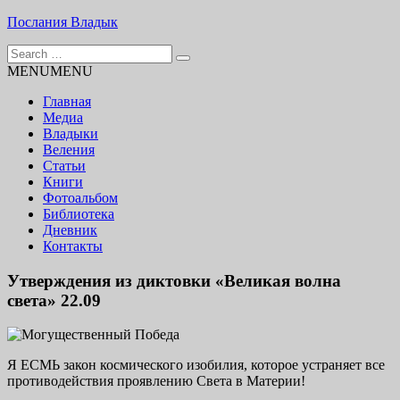
Skip
Послания Владык
to
Search
content
Основу сайта представляют Послания, или Диктовки,
for:
MENU
MENU
принятые Марком и Элизабет Профететами
Главная
Медиа
Владыки
Веления
Статьи
Книги
Фотоальбом
Библиотека
Дневник
Контакты
Утверждения из диктовки «Великая волна
света» 22.09
Я ЕСМЬ закон космического изобилия, которое устраняет все
противодействия проявлению Света в Материи!