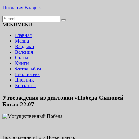
Skip
Послания Владык
to
Search
content
Основу сайта представляют Послания, или Диктовки,
for:
MENU
MENU
принятые Марком и Элизабет Профететами
Главная
Медиа
Владыки
Веления
Статьи
Книги
Фотоальбом
Библиотека
Дневник
Контакты
Утверждения из диктовки «Победа Сыновей
Бога» 22.07
Возлюбленные Бога Всевышнего,