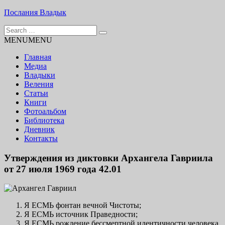
Skip
Послания Владык
to
Search
content
Основу сайта представляют Послания, или Диктовки,
for:
MENU
MENU
принятые Марком и Элизабет Профететами
Главная
Медиа
Владыки
Веления
Статьи
Книги
Фотоальбом
Библиотека
Дневник
Контакты
Утверждения из диктовки Архангела Гавриила
от 27 июля 1969 года 42.01
Я ЕСМЬ фонтан вечной Чистоты;
Я ЕСМЬ источник Праведности;
Я ЕСМЬ рождение бессмертной идентичности человека