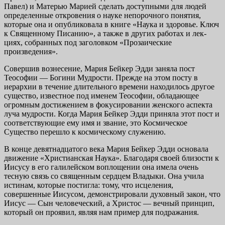
Павел) и Ма­терью Марией сделать доступными для людей
определенные откровения о науке непорочного понятия,
которые она и опубликовала в книге «Наука и здоровье. Ключ
к Священному Писанию», а также в других работах и лек­
циях, собранных под заголовком «Прозаические
произведения».
Совершив вознесение, Мария Бейкер Эдди заняла пост
Теософии — Бо­гини Мудрости. Прежде на этом посту в
иерархии в течение длительного времени находилось другое
существо, известное под именем Теософии, об­ладающее
огромным достижением в фокусировании женского аспекта
луча мудрости. Когда Мария Бейкер Эдди приняла этот пост и
соответствующие ему имя и звание, это Космическое
Существо перешло к космическому служению.
В конце девятнадцатого века Мария Бейкер Эдди осно­вала
движение «Христианская Наука». Благодаря своей близости к
Иисусу в его галилейском воплощении она имела очень
тесную связь со священным сердцем Влады­ки. Она учила
истинам, которые постигла: тому, что исце­ления,
совершенные Иисусом, демонстрировали духов­ный закон, что
Иисус — Сын человеческий, а Христос — вечный принцип,
который он проявил, являя нам пример для подражания.