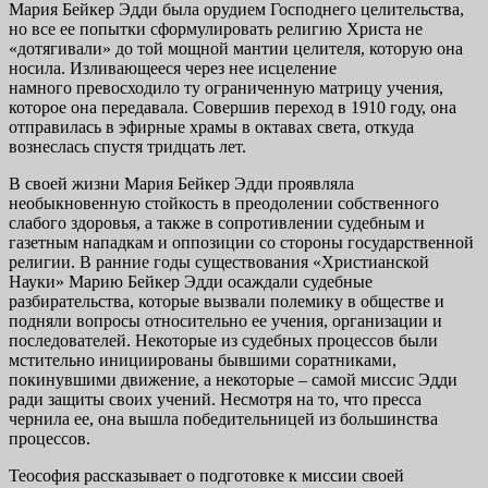
Мария Бейкер Эдди была орудием Господнего целительства,
но все ее попытки сформулировать религию Христа не
«дотягивали» до той мощной мантии целителя, которую она
носила. Изливающееся через нее исцеление
намного превосходило ту ограниченную матрицу учения,
которое она передавала. Совершив переход в 1910 году, она
отправилась в эфирные храмы в октавах света, откуда
вознеслась спустя тридцать лет.
В своей жизни Мария Бейкер Эдди проявляла
необыкновенную стойкость в преодолении собственного
слабого здоровья, а также в сопротивлении судебным и
газетным нападкам и оппозиции со стороны государственной
религии. В ранние годы существования «Христианской
Науки» Марию Бейкер Эдди осаждали судебные
разбирательства, которые вызва­ли полемику в обществе и
подняли вопросы относительно ее учения, организации и
последователей. Некоторые из судебных процессов были
мсти­тельно инициированы бывшими соратниками,
покинувшими движение, а некоторые – самой миссис Эдди
ради защиты своих учений. Несмотря на то, что пресса
чернила ее, она вышла победительницей из большинства
процессов.
Теософия рассказывает о подготовке к миссии своей