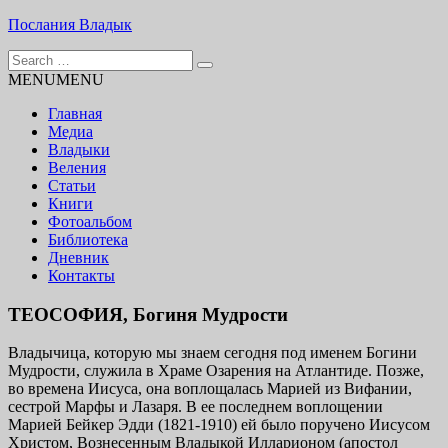
Skip
Послания Владык
to
Search
content
Основу сайта представляют Послания, или Диктовки,
for:
MENU
MENU
принятые Марком и Элизабет Профететами
Главная
Медиа
Владыки
Веления
Статьи
Книги
Фотоальбом
Библиотека
Дневник
Контакты
ТЕОСОФИЯ, Богиня Мудрости
Владычица, которую мы знаем сегодня под именем Богини
Мудрости, служила в Храме Озарения на Атлантиде. Позже,
во времена Иисуса, она воплощалась Марией из Вифании,
сестрой Марфы и Лазаря. В ее послед­нем воплощении
Марией Бейкер Эдди (1821-1910) ей было поручено Иису­сом
Христом, Вознесенным Владыкой Илларионом (апостол