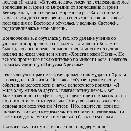
последней жизни: «В течение двух тысяч лет, отделяющих мое
воплощение Марией из Вифании от воплощения Марией
Бейкер Эдди, я приходила в мир много раз. За эти столетия
сама я проходила посвящения со святыми в церкви, а также
посвящения на Востоке; я обучалась у великих Светочей,
подготавливаясь к этой миссии.
Возлюбленные, я обучалась у тех, кто дал мне учение об
управлении природой и ее силами. По милости Бога мне
были дарованы определенные знания, и многие получили
исцеление через учение и книги «Христианской Науки». Но
все это произошло исключительно по милости Бога и благода­
ря моему единству с Иисусом Христом».
Теософия учит практическому применению мудрости Христа
в повседневной жизни. Она также обучает целительству,
обретению целостности и науке непорочного понятия: «Я
жила одну жизнь за другой, излагая истину веков. Свет
Божественной Теософии всегда наделяет детей Божьих знани­
ем о том, что смерть нереальна. Это утверждение является
основанием всех учений Матери. Ибо, видите ли, если вы
поймете, что смерть нереальна, тогда станет очевидным, что
все, что ведет к смерти, тоже должно быть не­реальным.
Поймите же, что путь к исцелению и поддержанию