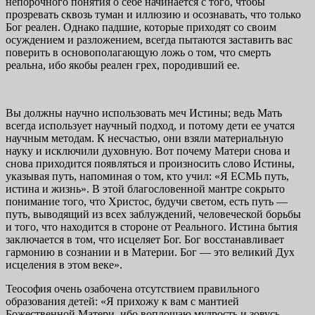
непорочного понятия о себе начинается с того, чтобы
прозревать сквозь туман и иллюзию и осознавать, что только
Бог реален. Однако падшие, которые приходят со своим
осуждением и разложением, всегда пытаются заставить вас
поверить в основополагающую ложь о том, что смерть
реальна, ибо якобы реален грех, породивший ее.
Вы должны научно использовать меч Истины; ведь Мать
всегда использует научный подход, и потому дети ее учатся
научным методам. К несчастью, они взяли материальную
науку и исключили духовную. Вот почему Матери снова и
снова приходится появляться и произносить слово Исти­ны,
указывая путь, напоминая о том, кто учил: «Я ЕСМЬ путь,
истина и жизнь». В этой благословенной мантре сокрыто
понимание того, что Хрис­тос, будучи светом, есть путь —
путь, выводящий из всех заблуждений, че­ловеческой борьбы
и того, что находится в стороне от Реального. Истина бытия
заключается в том, что исцеляет Бог. Бог восстанавливает
гармонию в сознании и в Материи. Бог — это великий Дух
исцеления в этом веке».
Теософия очень озабочена отсутствием правильного
образования детей: «Я прихожу к вам с мантией
Божественной Матери, ибо воплощаю муд­рость и зовусь