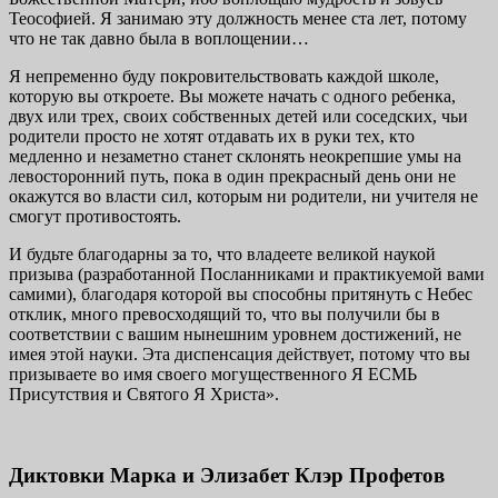
Теософией. Я занимаю эту должность менее ста лет, потому
что не так давно была в воплощении…
Я непременно буду покровительствовать каждой школе,
которую вы откроете. Вы можете начать с одного ребенка,
двух или трех, своих собственных детей или соседских, чьи
родители просто не хотят отдавать их в руки тех, кто
медленно и незаметно станет склонять неокрепшие умы на
левосторонний путь, пока в один прекрасный день они не
окажутся во власти сил, которым ни родители, ни учителя не
смогут противостоять.
И будьте благодарны за то, что владеете великой наукой
призыва (разра­ботанной Посланниками и практикуемой вами
самими), благодаря которой вы способны притянуть с Небес
отклик, много превосходящий то, что вы получили бы в
соответствии с вашим нынешним уровнем достижений, не
имея этой науки. Эта диспенсация действует, потому что вы
призываете во имя своего могущественного Я ЕСМЬ
Присутствия и Святого Я Христа».
Диктовки Марка и Элизабет Клэр Профетов