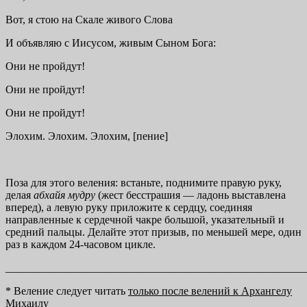
Вот, я стою на Скале живого Слова
И объявляю с Иисусом, живым Сыном Бога:
Они не пройдут!
Они не пройдут!
Они не пройдут!
Элохим. Элохим. Элохим, [пение]
Поза для этого веления: встаньте, поднимите правую руку,
делая
абхайя мудру
(жест бесстрашия — ладонь выставлена
вперед), а левую руку приложите к сердцу, соединяя
направленные к сердечной чакре большой, указательный и
средний пальцы. Делайте этот призыв, по меньшей мере, один
раз в каждом 24-часовом цикле.
_______________________________________________________
* Веление следует читать
только после велений к Архангелу
Михаилу