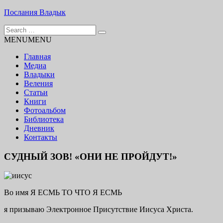
Skip
Послания Владык
to
Search
content
Основу сайта представляют Послания, или Диктовки,
for:
MENU
MENU
принятые Марком и Элизабет Профететами
Главная
Медиа
Владыки
Веления
Статьи
Книги
Фотоальбом
Библиотека
Дневник
Контакты
СУДНЫЙ ЗОВ! «ОНИ НЕ ПРОЙДУТ!»
Во имя Я ЕСМЬ ТО ЧТО Я ЕСМЬ
я призываю Электронное Присутствие Иисуса Христа.