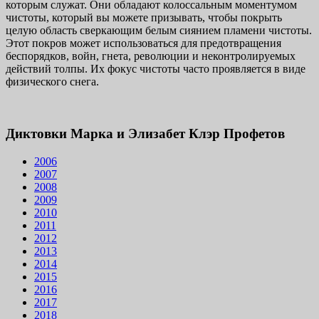
которым служат. Они обладают колоссальным моментумом
чистоты, который вы можете призывать, чтобы покрыть
целую область сверкающим белым сиянием пламени чистоты.
Этот покров может использоваться для предотвращения
беспорядков, войн, гнета, революции и неконтролируемых
действий толпы. Их фокус чистоты часто проявляется в виде
физического снега.
Диктовки Марка и Элизабет Клэр Профетов
2006
2007
2008
2009
2010
2011
2012
2013
2014
2015
2016
2017
2018