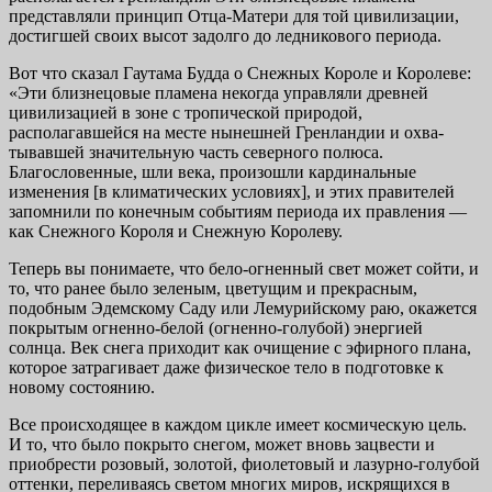
представляли принцип Отца-Матери для той цивилиза­ции,
достигшей своих высот задолго до ледникового периода.
Вот что сказал Гаутама Будда о Снежных Короле и Королеве:
«Эти близ­нецовые пламена некогда управляли древней
цивилизацией в зоне с тропи­ческой природой,
располагавшейся на месте нынешней Гренландии и охва­
тывавшей значительную часть северного полюса.
Благословенные, шли ве­ка, произошли кардинальные
изменения [в климатических условиях], и этих правителей
запомнили по конечным событиям периода их правле­ния —
как Снежного Короля и Снежную Королеву.
Теперь вы понимаете, что бело-огненный свет может сойти, и
то, что ра­нее было зеленым, цветущим и прекрасным,
подобным Эдемскому Саду или Лемурийскому раю, окажется
покрытым огненно-белой (огненно-голубой) энергией
солнца. Век снега приходит как очищение с эфирного плана,
кото­рое затрагивает даже физическое тело в подготовке к
новому состоянию.
Все происходящее в каждом цикле имеет космическую цель.
И то, что было покрыто снегом, может вновь зацвести и
приобрести розовый, золо­той, фиолетовый и лазурно-голубой
оттенки, переливаясь светом многих миров, искрящихся в