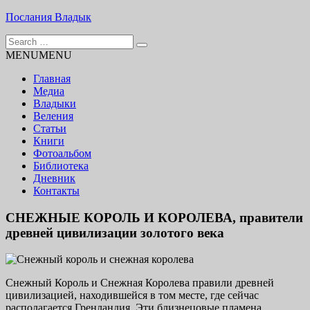
Skip
Послания Владык
to
Search
content
Основу сайта представляют Послания, или Диктовки,
for:
MENU
MENU
принятые Марком и Элизабет Профететами
Главная
Медиа
Владыки
Веления
Статьи
Книги
Фотоальбом
Библиотека
Дневник
Контакты
СНЕЖНЫЕ КОРОЛЬ И КОРОЛЕВА, правители
древней цивилизации золотого века
Снежный Король и Снежная Королева правили древней
цивилизацией, находившейся в том месте, где сейчас
располагается Гренландия. Эти близ­нецовые пламена