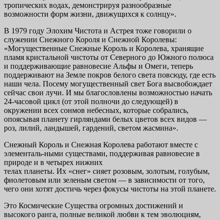
тропических водах, демонстрируя разнообразные
возможности форм жизни, движущихся к солнцу».
В 1979 году Элохим Чистота и Астрея тоже говорили о
служении Снеж­ного Короля и Снежной Королевы:
«Могущественные Снежные Король и Королева, хранящие
пламя кристальной чистоты от Северного до Южного полюса
и поддерживающие равновесие Альфы и Омеги, теперь
поддержи­вают на Земле покров белого света повсюду, где есть
наши чела. Посему мо­гущественный свет Бога высвобождает
сейчас свои лучи. И мы благослов­лены возможностью начать
24-часовой цикл (от этой полночи до следую­щей) в
окружении всех сонмов небесных, которые собрались,
опоясывая планету гирляндами белых цветов всех видов —
роз, лилий, ландышей, гар­дений, светом жасмина».
Снежный Король и Снежная Королева работают вместе с
элементаль-ными существами, поддерживая равновесие в
природе и в четырех нижних
телах планеты. Их «снег» сияет розовым, золотым, голубым,
фиолетовым или зеленым светом — в зависимости от того,
чего они хотят достичь через фокусы чистоты на этой планете.
Это Космические Существа огромных достижений и
высокого ранга, полные великой любви к тем эволюциям,