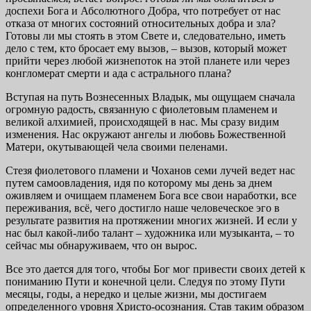
доспехи Бога и Абсолютного Добра, что потребует от нас
отказа от многих состояний относительных добра и зла?
Готовы ли мы стоять в этом Свете и, следовательно, иметь
дело с тем, кто бросает ему вызов, – вызов, который может
прийти через любой жизнепоток на этой планете или через
конгломерат смерти и ада с астрального плана?
Вступая на путь Вознесенных Владык, мы ощущаем сначала
огромную радость, связанную с фиолетовым пла­менем и
великой алхимией, происходящей в нас. Мы сразу видим
изменения. Нас окружают ангелы и любовь Боже­ственной
Матери, окутывающей чела своими пеленами.
Стезя фиолетового пламени и Чоханов семи лучей ве­дет нас
путем самоовладения, идя по которому мы день за днем
оживляем и очищаем пламенем Бога все свои нара­ботки, все
переживания, всё, чего достигло наше человече­ское эго в
результате развития на протяжении многих жиз­ней. И если у
нас был какой-либо талант – художника или музыканта, – то
сейчас мы обнаруживаем, что он вырос.
Все это дается для того, чтобы Бог мог привести своих детей к
пониманию Пути и конечной цели. Следуя по это­му Пути
месяцы, годы, а нередко и целые жизни, мы до­стигаем
определенного уровня Христо-осознания. Став та­ким образом