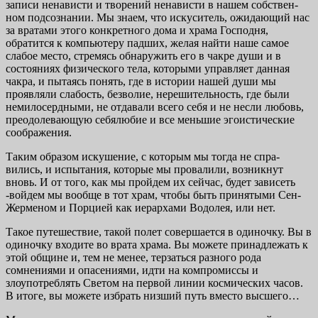
записи ненависти и творений ненависти в нашем собствен­
ном подсознании. Мы знаем, что искуситель, ожидающий нас
за вратами этого конкретного дома и храма Господня,
обратится к компьютеру падших, желая найти наше самое
слабое место, стремясь обнаружить его в чакре души и в
состояниях физического тела, которыми управляет данная
чакра, и пытаясь понять, где в истории нашей души мы
проявляли слабость, безволие, нерешительность, где были
немилосердными, не отдавали всего себя и не несли лю­бовь,
преодолевающую себялюбие и все меньшие эгоисти­ческие
соображения.
Таким образом искушение, с которым мы тогда не спра­
вились, и испытания, которые мы провалили, возникнут
вновь. И от того, как мы пройдем их сейчас, будет зависеть
-войдем мы вообще в тот храм, чтобы быть принятыми Сен-
Жерменом и Порцией как иерархами Водолея, или нет.
Такое путешествие, такой полет совершается в одиноч­ку. Вы в
одиночку входите во врата храма. Вы можете при­надлежать к
этой общине и, тем не менее, терзаться разно­го рода
сомнениями и опасениями, идти на компромиссы и
злоупотреблять Светом на первой линии космических часов.
В итоге, вы можете избрать низший путь вместо высшего…