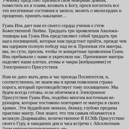
Ученику предстоит признать свои неверные деяния,
поместить их в пламя, воззвать к Богу, прося поглотить все
эти негативные состояния и записи, молить о милосердии и
прощении, принять наказание…
Гуань Инь дает нам из своего сердца учения о стезе
Божественной Любви. Тридцать три проявления Авалоки­
тешвары как Гуань Инь представляют собой тридцать три
шага посвящений, которые нам предстоит пройти, прежде чем
мы одержим полную победу над не-я. Пропевая эти мантры,
мы, по сути, просим, чтобы те конкретные про­явления Гуань
Инь пребывали с нами и укрепляли нас. Пропевание мантры
наделяет наши клетки, атомы и чакры [вибрациями] ее
Электронного Присутствия.
Нам не дано знать день и час прихода Посвятителя, и,
соответственно, не знаем мы и время появления стра­жа
порога, который противодействует тому посвящению. Мы
будем всегда готовы, если облечемся в Электронное
Присутствие Гуань Инь, подобно многим восточным ве­
рующим, которые постоянно повторяют ее мантры в своих
храмах. Эти буддийские монахи, бхикку, глубоко преданы
практике мантр. Они знают, что тем самым облачаются в
великую Дхармакайю, величественное Я ЕСМЬ Присут­ствие
своего Гуру, в ожидании дня и часа встречи с Абсо­лютным
Злом нетрансмутированного «я».