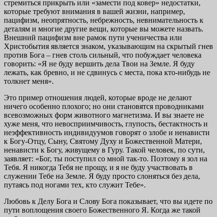
стремиться прикрыть или «замести под ковер» недо­статки,
которые требуют внимания в вашей жизни, напри­мер,
пацифизм, неопрятность, небрежность, невниматель­ность к
деталям и многие другие вещи, которые вы можете назвать.
Внешний пацифизм вне рамок пути ученичества или
Христобытия является знаком, указывающим на скры­тый гнев
против Бога – гнев столь сильный, что побужда­ет человека
говорить: «Я не буду вершить дела Твои на Земле. Я буду
лежать, как бревно, и не сдвинусь с места, пока кто-нибудь не
толкнет меня».
Это пример отношения людей, которые вроде не де­лают
ничего особенно плохого; но они становятся прово­дниками
всевозможных форм животного магнетизма. И вы знаете не
хуже меня, что невосприимчивость, глупость, бестактность и
неэффективность индивидуумов говорят о злобе и ненависти
к Богу-Отцу, Сыну, Святому Духу и Божественной Матери,
ненависти к Богу, живущему в Гуру. Такой человек, по сути,
заявляет: «Бог, ты поступил со мной так-то. Поэтому я зол на
Тебя. Я никогда Тебя не прощу, и я не буду участвовать в
служении Тебе на Земле. Я буду просто слоняться без дела,
путаясь под ногами тех, кто служит Тебе».
Любовь к Делу Бога и Слову Бога показывает, что вы идете по
пути воплощения своего Божественного Я. Когда же такой