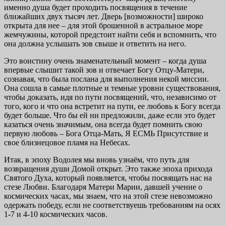
именно душа будет проходить посвящения в течение
ближайших двух тысяч лет. Дверь [возможности] широко
открыта для нее – для этой брошенной в астральное море
жемчужины, которой предстоит найти себя и вспомнить, что
она должна услышать зов свыше и ответить на него.
Это воистину очень знаменательный момент – когда душа
впервые слышит такой зов и отвечает Богу Отцу-Матери,
сознавая, что была послана для выполнения не­кой миссии.
Она сошла в самые плотные и темные уровни существования,
чтобы доказать, идя по пути посвящений, что, независимо от
того, кого и что она встретит на пути, ее любовь к Богу всегда
будет больше. Что бы ей ни пред­ложили, даже если это будет
казаться очень значимым, она всегда будет помнить свою
первую любовь – Бога Отца-Мать, Я ЕСМЬ Присутствие и
свое близнецовое пламя на Небесах.
Итак, в эпоху Водолея мы вновь узнаём, что путь для
возвращения души Домой открыт. Это также эпоха при­хода
Святого Духа, который появляется, чтобы посвящать нас на
стезе Любви. Благодаря Матери Марии, давшей учение о
космических часах, мы знаем, что на этой стезе невозможно
одержать победу, если не соответствуешь тре­бованиям на осях
1-7 и 4-10 космических часов.