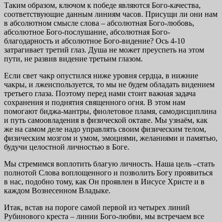
Таким образом, ключом к победе являются Бого-ка­чества,
соответствующие данным линиям часов. Прису­щи ли они нам
в абсолютном смысле слова – абсолютная Бого-любовь,
абсолютное Бого-послушание, абсолютная Бого-
благодарность и абсолютное Бого-видение? Ось 4-10
затрагивает третий глаз. Душа не может преуспеть на этом
пути, не развив видение третьим глазом.
Если свет чакр опустился ниже уровня сердца, в ниж­ние
чакры, и лжеиспользуется, то мы не будем обладать видением
третьего глаза. Поэтому перед нами стоит важ­ная задача
сохранения и поднятия священного огня. В этом нам
помогают биджа-мантры, фиолетовое пламя, са­модисциплина
и путь самоовладения в физической октаве. Мы узнаём, как
же на самом деле надо управлять своим физическим телом,
физическим мозгом и умом, эмоция­ми, желаниями и памятью,
будучи целостной личностью в Боге.
Мы стремимся воплотить благую личность. Наша цель –стать
полнотой Слова воплощенного и позволить Богу проявиться
в нас, подобно тому, как Он проявлен в Иисусе Христе и в
каждом Вознесенном Владыке.
Итак, встав на пороге самой первой из четырех линий
Рубинового креста – линии Бого-любви, мы встречаем все