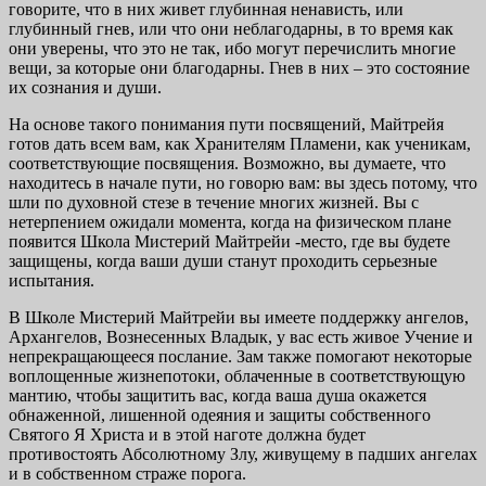
говорите, что в них живет глубинная ненависть, или
глубинный гнев, или что они неблагодарны, в то время как
они уверены, что это не так, ибо могут перечислить многие
вещи, за которые они благодарны. Гнев в них – это состояние
их сознания и души.
На основе такого понимания пути посвящений, Май­трейя
готов дать всем вам, как Хранителям Пламени, как ученикам,
соответствующие посвящения. Возможно, вы думаете, что
находитесь в начале пути, но говорю вам: вы здесь потому, что
шли по духовной стезе в течение мно­гих жизней. Вы с
нетерпением ожидали момента, когда на физическом плане
появится Школа Мистерий Майтрейи -место, где вы будете
защищены, когда ваши души станут проходить серьезные
испытания.
В Школе Мистерий Майтрейи вы имеете поддержку ан­гелов,
Архангелов, Вознесенных Владык, у вас есть живое Учение и
непрекращающееся послание. Зам также помо­гают некоторые
воплощенные жизнепотоки, облаченные в соответствующую
мантию, чтобы защитить вас, когда ваша душа окажется
обнаженной, лишенной одеяния и защиты собственного
Святого Я Христа и в этой наготе должна будет
противостоять Абсолютному Злу, живуще­му в падших ангелах
и в собственном страже порога.