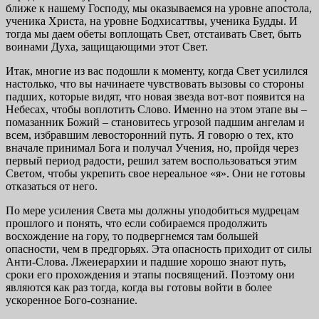
ближе к нашему Господу, мы оказываемся на уровне апостола,
ученика Христа, на уровне Бодхисаттвы, ученика Будды. И
тогда мы даем обеты воплощать Свет, отстаивать Свет, быть
воинами Духа, защищающими этот Свет.
Итак, многие из вас подошли к моменту, когда Свет усилился
настолько, что вы начинаете чувствовать вызовы со стороны
падших, которые видят, что новая звезда вот-вот появится на
Небесах, чтобы воплотить Слово. Именно на этом этапе вы –
помазанник Божий – становитесь угро­зой падшим ангелам и
всем, избравшим левосторонний путь. Я говорю о тех, кто
вначале принимал Бога и получал Учения, но, пройдя через
первый период радости, решил затем воспользоваться этим
Светом, чтобы укрепить свое нереальное «я». Они не готовы
отказаться от него.
По мере усиления Света мы должны уподобиться му­дрецам
прошлого и понять, что если собираемся продол­жить
восхождение на гору, то подвергнемся там большей
опасности, чем в предгорьях. Эта опасность приходит от силы
Анти-Слова. Лжеиерархии и падшие хорошо знают путь,
сроки его прохождения и этапы посвящений. Поэто­му они
являются как раз тогда, когда вы готовы войти в более
ускоренное Бого-сознание.