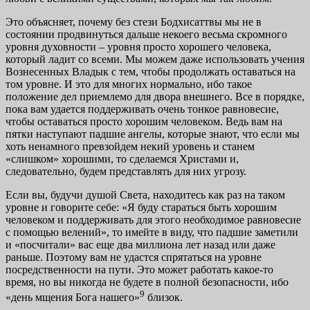
Это объясняет, почему без стези Бодхисаттвы мы не в
состоянии продвинуться дальше некоего весьма скромно­го
уровня духовности – уровня просто хорошего человека,
который ладит со всеми. Мы можем даже использовать учения
Вознесенных Владык с тем, чтобы продолжать оставаться на
том уровне. И это для многих нормально, ибо такое
положение дел приемлемо для двора внешне­го. Все в порядке,
пока вам удается поддерживать очень тонкое равновесие,
чтобы оставаться просто хорошим че­ловеком. Ведь вам на
пятки наступают падшие ангелы, которые знают, что если мы
хоть ненамного превзойдем некий уровень и станем
«слишком» хорошими, то сдела­емся Христами и,
следовательно, будем представлять для них угрозу.
Если вы, будучи душой Света, находитесь как раз на таком
уровне и говорите себе: «Я буду стараться быть хо­рошим
человеком и поддерживать для этого необходимое равновесие
с помощью велений», то имейте в виду, что падшие заметили
и «посчитали» вас еще два миллиона лет назад или даже
раньше. Поэтому вам не удастся спрятаться на уровне
посредственности на пути. Это может работать какое-то
время, но вы никогда не будете в полной безопас­ности, ибо
9
«день мщения Бога нашего»
близок.