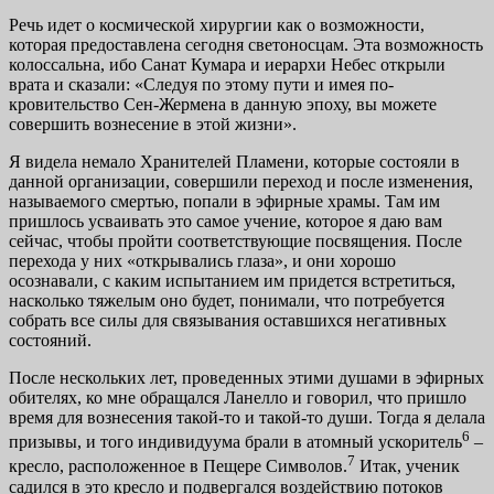
Речь идет о космической хирургии как о возможности,
которая предоставлена сегодня светоносцам. Эта возмож­ность
колоссальна, ибо Санат Кумара и иерархи Небес от­крыли
врата и сказали: «Следуя по этому пути и имея по­
кровительство Сен-Жермена в данную эпоху, вы можете
совершить вознесение в этой жизни».
Я видела немало Хранителей Пламени, которые со­стояли в
данной организации, совершили переход и по­сле изменения,
называемого смертью, попали в эфирные храмы. Там им
пришлось усваивать это самое учение, ко­торое я даю вам
сейчас, чтобы пройти соответствующие посвящения. После
перехода у них «открывались глаза», и они хорошо
осознавали, с каким испытанием им придется встретиться,
насколько тяжелым оно будет, понимали, что потребуется
собрать все силы для связывания оставшихся негативных
состояний.
После нескольких лет, проведенных этими душами в эфирных
обителях, ко мне обращался Ланелло и гово­рил, что пришло
время для вознесения такой-то и такой-то души. Тогда я делала
6
призывы, и того индивидуума брали в атомный ускоритель
–
7
кресло, расположенное в Пещере Символов.
Итак, ученик
садился в это кресло и подвер­гался воздействию потоков