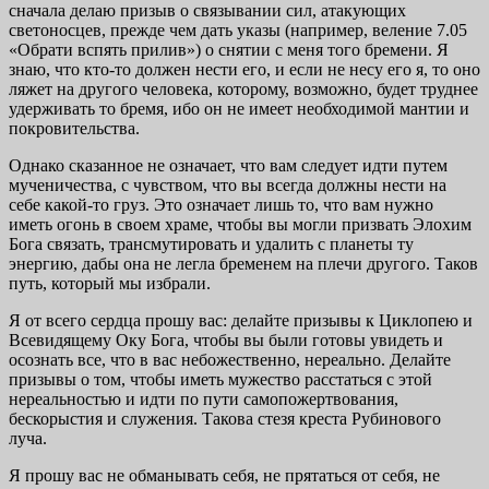
сначала делаю призыв о связывании сил, атакующих
светоносцев, прежде чем дать указы (на­пример, веление 7.05
«Обрати вспять прилив») о снятии с меня того бремени. Я
знаю, что кто-то должен нести его, и если не несу его я, то оно
ляжет на другого человека, кото­рому, возможно, будет труднее
удерживать то бремя, ибо он не имеет необходимой мантии и
покровительства.
Однако сказанное не означает, что вам следует идти путем
мученичества, с чувством, что вы всегда должны нести на
себе какой-то груз. Это означает лишь то, что вам нужно
иметь огонь в своем храме, чтобы вы могли при­звать Элохим
Бога связать, трансмутировать и удалить с планеты ту
энергию, дабы она не легла бременем на плечи другого. Таков
путь, который мы избрали.
Я от всего сердца прошу вас: делайте призывы к Цикло­пею и
Всевидящему Оку Бога, чтобы вы были готовы уви­деть и
осознать все, что в вас небожественно, нереально. Делайте
призывы о том, чтобы иметь мужество расстаться с этой
нереальностью и идти по пути самопожертвования,
бескорыстия и служения. Такова стезя креста Рубинового
луча.
Я прошу вас не обманывать себя, не прятаться от себя, не