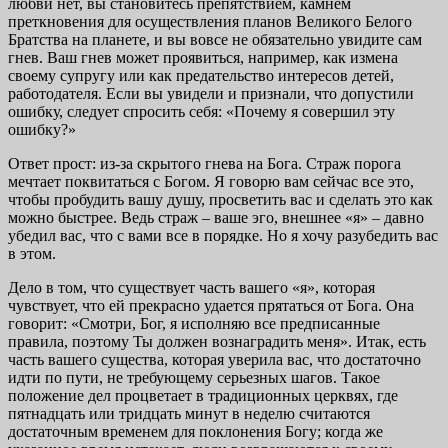
любви нет, вы становитесь препятствием, камнем
преткновения для осуществления планов Великого Белого
Братства на планете, и вы вовсе не обязательно увидите сам
гнев. Ваш гнев может проявиться, например, как изме­на
своему супругу или как предательство интересов детей,
работодателя. Если вы увидели и признали, что допустили
ошибку, следует спросить себя: «Почему я совершил эту
ошибку?»
Ответ прост: из-за скрытого гнева на Бога. Страж по­рога
мечтает поквитаться с Богом. Я говорю вам сейчас все это,
чтобы пробудить вашу душу, просветить вас и сделать это как
можно быстрее. Ведь страж – ваше эго, внешнее «я» – давно
убедил вас, что с вами все в порядке. Но я хочу разубедить вас
в этом.
Дело в том, что существует часть вашего «я», которая
чувствует, что ей прекрасно удается прятаться от Бога. Она
говорит: «Смотри, Бог, я исполняю все предписанные
правила, поэтому Ты должен вознаградить меня». Итак, есть
часть вашего существа, которая уверила вас, что до­статочно
идти по пути, не требующему серьезных шагов. Такое
положение дел процветает в традиционных церквях, где
пятнадцать или тридцать минут в неделю считаются
достаточным временем для поклонения Богу; когда же