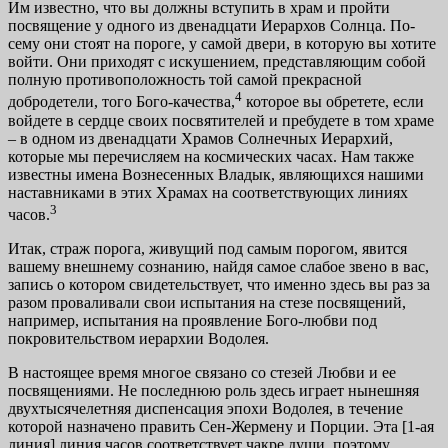
Им известно, что вы должны вступить в храм и пройти
посвящение у одного из двенадцати Иерархов Солнца. По­
сему они стоят на пороге, у самой двери, в которую вы хо­тите
войти. Они приходят с искушением, представляющим собой
полную противоположность той самой прекрасной
4
добродетели, того Бого-качества,
которое вы обретете, если
войдете в сердце своих посвятителей и пребудете в том храме
– в одном из двенадцати Храмов Солнечных Иерархий,
которые мы перечисляем на космических часах. Нам также
известны имена Вознесенных Владык, являю­щихся нашими
наставниками в этих Храмах на соответ­ствующих линиях
3
часов.
Итак, страж порога, живущий под самым порогом, явится
вашему внешнему сознанию, найдя самое слабое звено в вас,
запись о котором свидетельствует, что именно здесь вы раз за
разом проваливали свои испытания на сте­зе посвящений,
например, испытания на проявление Бого-любви под
покровительством иерархии Водолея.
В настоящее время многое связано со стезей Любви и ее
посвящениями. Не последнюю роль здесь играет нынешняя
двухтысячелетняя диспенсация эпохи Водолея, в течение
которой назначено править Сен-Жермену и Порции. Эта [1-ая
линия] линия часов соответствует чакре души, поэто­му