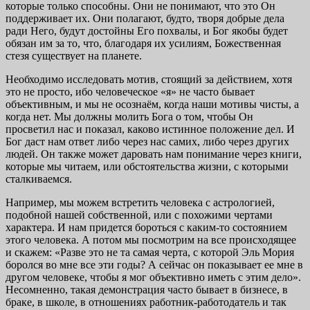
которые только способны. Они не понимают, что это Он
поддерживает их. Они полагают, будто, творя добрые дела
ради Него, будут достойны Его похвалы, и Бог якобы бу­дет
обязан им за то, что, благодаря их усилиям, Божествен­ная
стезя существует на планете.
Необходимо исследовать мотив, стоящий за действием, хотя
это не просто, ибо человеческое «я» не часто бывает
объективным, и мы не осознаём, когда наши мотивы чи­сты, а
когда нет. Мы должны молить Бога о том, чтобы Он
просветил нас и показал, каково истинное положение дел. И
Бог даст нам ответ либо через нас самих, либо через дру­гих
людей. Он также может даровать нам понимание через книги,
которые мы читаем, или обстоятельства жизни, с которыми
сталкиваемся.
Например, мы можем встретить человека с астрологи­ей,
подобной нашей собственной, или с похожими чертами
характера. И нам придется бороться с каким-то состояни­ем
этого человека. А потом мы посмотрим на все проис­ходящее
и скажем: «Разве это не та самая черта, с которой Эль Мория
боролся во мне все эти годы? А сейчас он по­казывает ее мне в
другом человеке, чтобы я мог объектив­но иметь с этим дело».
Несомненно, такая демонстрация часто бывает в бизнесе, в
браке, в школе, в отношениях работник-работодатель и так