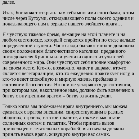
далее.
Итак, Бог может открыть нам себя многими способами, в том
числе через Кутхуми, откидывающего полы своего одеяния и
показывающего нам в зеркале нашего злейшего врага…
Я чувствую тяжелое бремя, лежащее на этой планете и на
любом светоносце, который старается пройти по стезе дальше
определенной ступени. Часто люди бывают впол­не довольны
своим положением благочестивого католика, преданного
последователя Кришны или ученика одного из учителей
современного мира. Они чувствуют себя впол­не комфортно
на своем месте. Кто-то, возможно, живет в ашраме, кто-то
является вегетарианцем, кто-то еже­дневно практикует йогу, а
кто-то ведет спокойную и мир­ную жизнь, пребывая в
состоянии благочестия. Но они не ускоряются до состояния,
при котором все, накопленное ими, должно быть вовлечено в
битву с внутренним вра­гом – битву за жизнь души.
Только когда мы побеждаем врага внутреннего, мы можем
сразиться с врагом внешним, свирепствующим в разных
общинах, странах, на этой планете, а также в мас­штабе
солнечных систем и галактик. Чтобы принять вызов
пришельцев с летательных кораблей, вы сначала должны
принять вызов врага, живущего внутри вас самих.