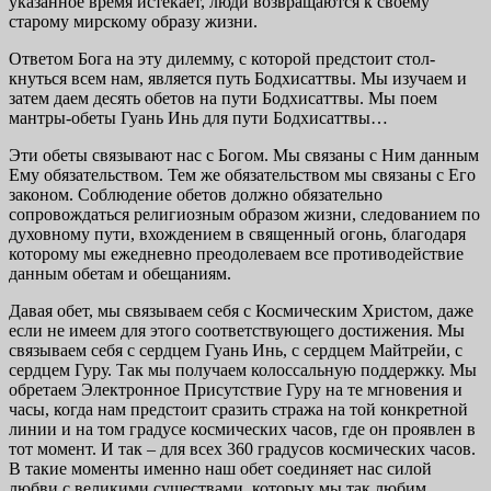
указанное время истекает, люди возвращаются к своему
старому мирскому образу жизни.
Ответом Бога на эту дилемму, с которой предстоит стол­
кнуться всем нам, является путь Бодхисаттвы. Мы изучаем и
затем даем десять обетов на пути Бодхисаттвы. Мы поем
мантры-обеты Гуань Инь для пути Бодхисаттвы…
Эти обеты связывают нас с Богом. Мы связаны с Ним данным
Ему обязательством. Тем же обязательством мы связаны с Его
законом. Соблюдение обетов должно обяза­тельно
сопровождаться религиозным образом жизни, сле­дованием по
духовному пути, вхождением в священный огонь, благодаря
которому мы ежедневно преодолеваем все противодействие
данным обетам и обещаниям.
Давая обет, мы связываем себя с Космическим Христом, даже
если не имеем для этого соответствующего достиже­ния. Мы
связываем себя с сердцем Гуань Инь, с сердцем Майтрейи, с
сердцем Гуру. Так мы получаем колоссаль­ную поддержку. Мы
обретаем Электронное Присутствие Гуру на те мгновения и
часы, когда нам предстоит сразить стража на той конкретной
линии и на том градусе косми­ческих часов, где он проявлен в
тот момент. И так – для всех 360 градусов космических часов.
В такие моменты именно наш обет соединяет нас силой
любви с великими существами, которых мы так любим.