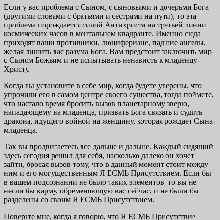
Если у вас проблема с Сыном, с сыновьями и дочерьми Бога
(другими словами с братьями и сестрами на пути), то эта
проблема порождается силой Антихриста на третьей линии
космических часов в ментальном квадранте. Имен­но сюда
приходят ваши противники, люцифериане, пад­шие ангелы,
желая лишить вас разума Бога. Вам предстоит заключить мир
с Сыном Божьим и не испытывать нена­висть к младенцу-
Христу.
Когда вы установите в себе мир, когда будете уверены, что
упрочили его в самом центре своего существа, тогда поймете,
что настало время бросить вызов планетарному зверю,
нападающему на младенца, призвать Бога связать и судить
дракона, идущего войной на женщину, которая рождает Сына-
младенца.
Так вы продвигаетесь все дальше и дальше. Каждый си­дящий
здесь сегодня решил для себя, насколько далеко он хочет
зайти, бросая вызов тому, что в данный момент стоит между
ним и его могущественным Я ЕСМЬ Присутствием. Если бы
в вашем подсознании не было таких элементов, то вы не
несли бы карму, обременяющую вас сейчас, и не были бы
разделены со своим Я ЕСМЬ Присутствием.
Поверьте мне, когда я говорю, что Я ЕСМЬ Присут­ствие