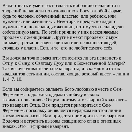
Важно знать и уметь распознавать вибрацию ненависти и
творений ненависти по отношению к Богу в любой фор­ме,
будь то человек, облеченный властью, или ребенок, или
мужчина, или женщина… Некоторые прекрасно ладят с
мужчинами, но ненавидят женщин, потому что ненавидели
собственную мать. По этой причине у них нескончаемые
проблемы с женщинами. Другие имеют проблемы с муж­
чинами, третьи не ладят с детьми или не выносят людей,
стоящих у власти. Есть и те, кто не любит самого себя.
Вы должны точно выяснить: относится ли эта нена­висть к
Отцу, к Сыну, к Святому Духу или к Божественной Матери?
Так вы очерчиваете четыре квадранта, и в каждом из этих
квадрантов есть линии, составляющие розовый крест, – линии
1, 4, 7, 10.
Если вы собираетесь овладеть Бого-любовью вместе с Сен-
Жерменом, то должны одержать победу в своих
взаимоотношениях с Отцом, потому что эфирный ква­дрант –
это квадрант Отца. Вам придется примириться с Сен-
Жерменом, поскольку он является иерархом на этой линии
космических часов. Вам придется примириться с иерархами
Водолея и встретить вызовы священного огня в огненных
знаках. Это – эфирный квадрант.