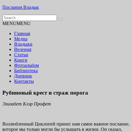
Skip
Послания Владык
to
Search
content
Основу сайта представляют Послания, или Диктовки,
for:
MENU
MENU
принятые Марком и Элизабет Профететами
Главная
Медиа
Владыки
Веления
Статьи
Книги
Фотоальбом
Библиотека
Дневник
Контакты
Рубиновый крест и страж порога
Элизабет Клэр Профет
Возлюбленный Циклопей принес нам самое важное по­слание,
которое мы только могли бы услышать в жизни. Он сказал,