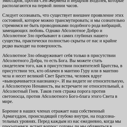
эмиссаров, против Сен-Жермена и иерархов Водолея, кото­рые
располагаются на первой линии часов.
Следует осознавать, что существует внешнее проявле­ние этих
состояний, которое можно трансмутировать; и мы сознательно
стремимся не быть проводниками подобного рода вибраций,
замещающих любовь. Однако Абсолютное Добро и
Абсолютное Зло пребывают в самих глубинах на­шего
существа, практически полностью скрыты от нас и крайне
редко выходят на поверхность.
Абсолютное Зло обнаруживает себя только в присут­ствии
Абсолютного Добра, то есть Бога. Вы можете стать
свидетелем того, как в присутствии посвятителей Брат­ства, в
присутствии тех, кто облачен в мантию Гуру или в мантию
чела и несет великий Свет Братства, человек вдруг
«выворачивается наизнанку». И вы видите не относитель­ную,
а Абсолютную Ненависть, вы встречаете не относи­тельный, а
Абсолютный Гнев. Таков гнев стража порога против
светоносца, против Абсолютного Бого-блага этого Света в
мире.
Борение в наших членах отражает наш собственный
Армагеддон, происходящий глубоко внутри, на подсозна­
тельных уровнях. Перед каждым из нас ежедневно, когда мы
просыпаемся, встает вопрос: готовы ли мы облачиться в