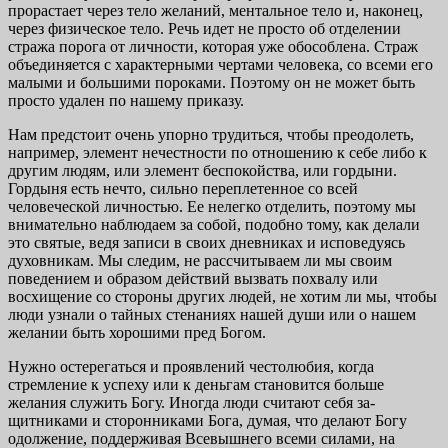
прорастает через тело желаний, ментальное тело и, наконец,
через физическое тело. Речь идет не про­сто об отделении
стража порога от личности, которая уже обособлена. Страж
объединяется с характерными черта­ми человека, со всеми его
малыми и большими пороками. Поэтому он не может быть
просто удален по нашему при­казу.
Нам предстоит очень упорно трудиться, чтобы пре­одолеть,
например, элемент нечестности по отношению к себе либо к
другим людям, или элемент беспокойства, или гордыни.
Гордыня есть нечто, сильно переплетенное со всей
человеческой личностью. Ее нелегко отделить, поэтому мы
внимательно наблюдаем за собой, подобно тому, как делали
это святые, ведя записи в своих днев­никах и исповедуясь
духовникам. Мы следим, не рассчи­тываем ли мы своим
поведением и образом действий вы­звать похвалу или
восхищение со стороны других людей, не хотим ли мы, чтобы
люди узнали о тайных стенаниях нашей души или о нашем
желании быть хорошими пред Богом.
Нужно остерегаться и проявлений честолюбия, когда
стремление к успеху или к деньгам становится больше
желания служить Богу. Иногда люди считают себя за­
щитниками и сторонниками Бога, думая, что делают Богу
одолжение, поддерживая Всевышнего всеми силами, на