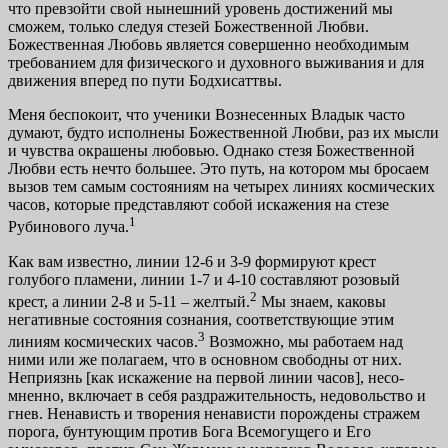
что превзойти свой нынешний уровень достижений мы
сможем, только следуя стезей Божественной Любви.
Божественная Любовь является совершенно необходимым
требованием для физического и духовного выживания и для
движения вперед по пути Бодхисаттвы.
Меня беспокоит, что ученики Вознесенных Владык ча­сто
думают, будто исполнены Божественной Любви, раз их мысли
и чувства окрашены любовью. Однако стезя Бо­жественной
Любви есть нечто большее. Это путь, на кото­ром мы бросаем
вызов тем самым состояниям на четырех линиях космических
часов, которые представляют собой искажения на стезе
1
Рубинового луча.
Как вам известно, линии 12-6 и 3-9 формируют крест
голубого пламени, линии 1-7 и 4-10 составляют розовый
2
крест, а линии 2-8 и 5-11 – желтый.
Мы знаем, каковы
негативные состояния сознания, соответствующие этим
3
линиям космических часов.
Возможно, мы работаем над
ними или же полагаем, что в основном свободны от них.
Неприязнь [как искажение на первой линии часов], несо­
мненно, включает в себя раздражительность, недовольство и
гнев. Ненависть и творения ненависти порождены стражем
порога, бунтующим против Бога Всемогущего и Его