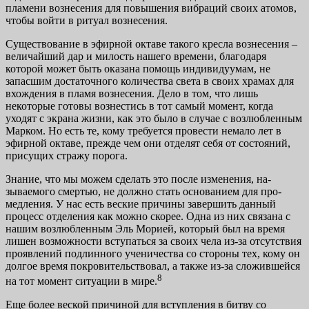
пламени вознесения для повы­шения вибраций своих атомов,
чтобы войти в ритуал воз­несения.
Существование в эфирной октаве такого кресла возне­сения –
величайший дар и милость нашего времени, благо­даря
которой может быть оказана помощь индивидуумам, не
запасшим достаточного количества света в своих хра­мах для
вхождения в пламя вознесения. Дело в том, что лишь
некоторые готовы вознестись в тот самый момент, когда
уходят с экрана жизни, как это было в случае с воз­любленным
Марком. Но есть те, кому требуется провести немало лет в
эфирной октаве, прежде чем они отделят себя от состояний,
присущих стражу порога.
Знание, что мы можем сделать это после изменения, на­
зываемого смертью, не должно стать основанием для про­
медления. У нас есть веские причины завершить данный
процесс отделения как можно скорее. Одна из них связана с
нашим возлюбленным Эль Морией, который был на вре­мя
лишен возможности вступаться за своих чела из-за от­сутствия
проявлений подлинного ученичества со стороны тех, кому он
долгое время покровительствовал, а также из-за сложившейся
8
на тот момент ситуации в мире.
Еще более веской причиной для вступления в битву со