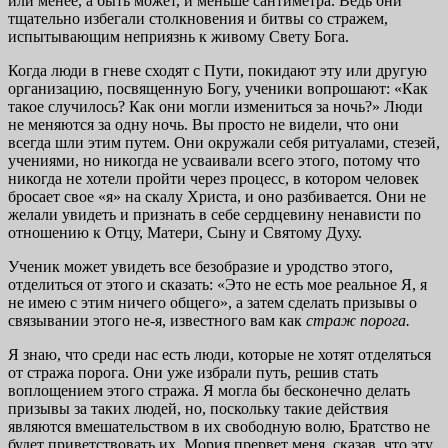
или менее, а быть может, и меньше сантиметра. Ведь они
тщательно избегали столкновения и битвы со стражем,
испытывающим неприязнь к живому Свету Бога.
Когда люди в гневе сходят с Пути, покидают эту или другую
организацию, посвященную Богу, ученики вопро­шают: «Как
такое случилось? Как они могли измениться за ночь?» Люди
не меняются за одну ночь. Вы просто не ви­дели, что они
всегда шли этим путем. Они окружали себя ритуалами, стезей,
учениями, но никогда не усваивали все­го этого, потому что
никогда не хотели пройти через про­цесс, в котором человек
бросает свое «я» на скалу Христа, и оно разбивается. Они не
желали увидеть и признать в себе сердцевину ненависти по
отношению к Отцу, Матери, Сыну и Святому Духу.
Ученик может увидеть все безобразие и уродство этого,
отделиться от этого и сказать: «Это не есть мое реальное Я, я
не имею с этим ничего общего», а затем сделать при­зывы о
связывании этого не-я, известного вам как
страж порога.
Я знаю, что среди нас есть люди, которые не хотят от­деляться
от стража порога. Они уже избрали путь, решив стать
воплощением этого стража. Я могла бы бесконечно делать
призывы за таких людей, но, поскольку такие дей­ствия
являются вмешательством в их свободную волю, Братство не
будет приветствовать их. Мория прервет меня, сказав, что эту