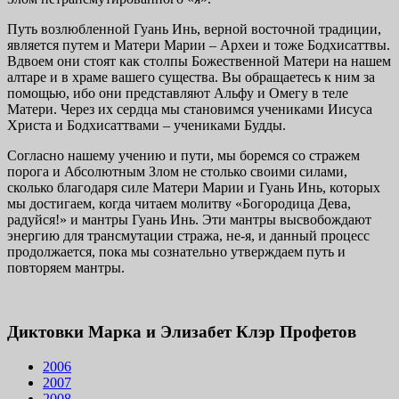
Путь возлюбленной Гуань Инь, верной восточной тра­диции,
является путем и Матери Марии – Археи и тоже Бодхисаттвы.
Вдвоем они стоят как столпы Божественной Матери на нашем
алтаре и в храме вашего существа. Вы обращаетесь к ним за
помощью, ибо они представляют Альфу и Омегу в теле
Матери. Через их сердца мы стано­вимся учениками Иисуса
Христа и Бодхисаттвами – уче­никами Будды.
Согласно нашему учению и пути, мы боремся со стра­жем
порога и Абсолютным Злом не столько своими сила­ми,
сколько благодаря силе Матери Марии и Гуань Инь, которых
мы достигаем, когда читаем молитву «Богородица Дева,
радуйся!» и мантры Гуань Инь. Эти мантры высво­бождают
энергию для трансмутации стража, не-я, и дан­ный процесс
продолжается, пока мы сознательно утверж­даем путь и
повторяем мантры.
Диктовки Марка и Элизабет Клэр Профетов
2006
2007
2008