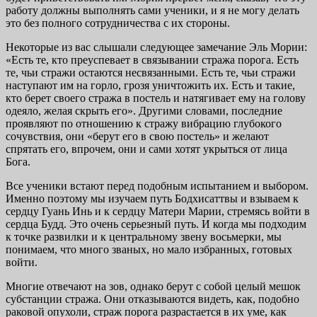
работу должны выполнять сами ученики, и я не могу делать
это без полного сотрудничества с их стороны.
Некоторые из вас слышали следующее замечание Эль Мории:
«Есть те, кто преуспевает в связывании стража по­рога. Есть
те, чьи стражи остаются несвязанными. Есть те, чьи стражи
наступают им на горло, грозя уничтожить их. Есть и такие,
кто берет своего стража в постель и натя­гивает ему на голову
одеяло, желая скрыть его». Другими словами, последние
проявляют по отношению к стражу вибрацию глубокого
сочувствия, они «берут его в свою по­стель» и желают
спрятать его, впрочем, они и сами хотят укрыться от лица
Бога.
Все ученики встают перед подобным испытанием и вы­бором.
Именно поэтому мы изучаем путь Бодхисаттвы и взываем к
сердцу Гуань Инь и к сердцу Матери Марии, стремясь войти в
сердца Будд. Это очень серьезный путь. И когда мы подходим
к точке развилки и к центральному звену восьмерки, мы
понимаем, что много званых, но мало избранных, готовых
войти.
Многие отвечают на зов, однако берут с собой целый мешок
субстанции стража. Они отказываются видеть, как, подобно
раковой опухоли, страж порога разрастается в их уме, как