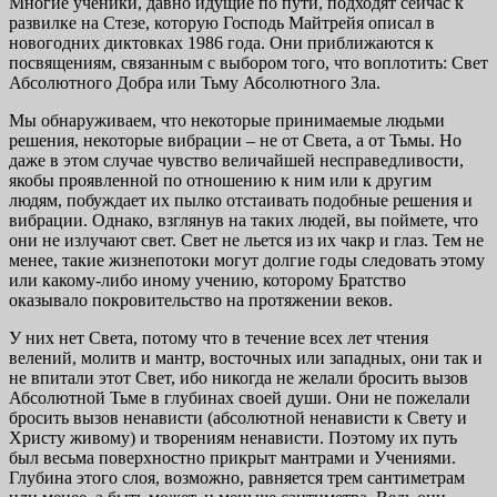
Многие ученики, давно идущие по пути, подходят сейчас к
развилке на Стезе, которую Господь Майтрейя описал в
новогодних диктовках 1986 года. Они прибли­жаются к
посвящениям, связанным с выбором того, что воплотить: Свет
Абсолютного Добра или Тьму Абсолют­ного Зла.
Мы обнаруживаем, что некоторые принимаемые людь­ми
решения, некоторые вибрации – не от Света, а от Тьмы. Но
даже в этом случае чувство величайшей несправедливо­сти,
якобы проявленной по отношению к ним или к другим
людям, побуждает их пылко отстаивать подобные решения и
вибрации. Однако, взглянув на таких людей, вы поймете, что
они не излучают свет. Свет не льется из их чакр и глаз. Тем не
менее, такие жизнепотоки могут долгие годы следо­вать этому
или какому-либо иному учению, которому Брат­ство
оказывало покровительство на протяжении веков.
У них нет Света, потому что в течение всех лет чтения
велений, молитв и мантр, восточных или западных, они так и
не впитали этот Свет, ибо никогда не желали бро­сить вызов
Абсолютной Тьме в глубинах своей души. Они не пожелали
бросить вызов ненависти (абсолютной нена­висти к Свету и
Христу живому) и творениям ненависти. Поэтому их путь
был весьма поверхностно прикрыт ман­трами и Учениями.
Глубина этого слоя, возможно, равня­ется трем сантиметрам