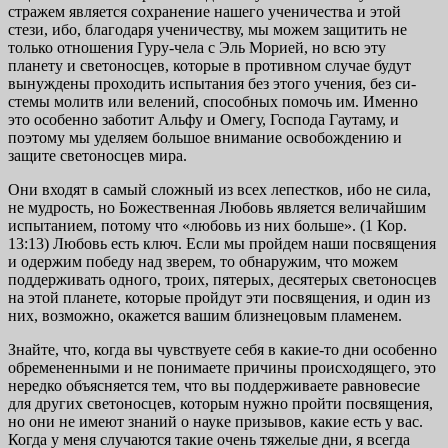
стражем является сохранение нашего ученичества и этой
стези, ибо, благодаря ученичеству, мы можем защитить не
только отношения Гуру-чела с Эль Морией, но всю эту
планету и светоносцев, которые в противном случае будут
вынуждены проходить испытания без этого учения, без си­
стемы молитв или велений, способных помочь им. Именно
это особенно заботит Альфу и Омегу, Господа Гаутаму, и
поэтому мы уделяем большое внимание освобождению и
защите светоносцев мира.
Они входят в самый сложный из всех лепестков, ибо не сила,
не мудрость, но Божественная Любовь является ве­личайшим
испытанием, потому что «любовь из них боль­ше». (1 Кор.
13:13) Любовь есть ключ. Если мы пройдем наши посвящения
и одержим победу над зверем, то обна­ружим, что можем
поддерживать одного, троих, пятерых, десятерых светоносцев
на этой планете, которые пройдут эти посвящения, и один из
них, возможно, окажется вашим близнецовым пламенем.
Знайте, что, когда вы чувствуете себя в какие-то дни особенно
обремененными и не понимаете причины проис­ходящего, это
нередко объясняется тем, что вы поддерживаете равновесие
для других светоносцев, которым нужно пройти посвящения,
но они не имеют знаний о науке при­зывов, какие есть у вас.
Когда у меня случаются такие очень тяжелые дни, я всегда