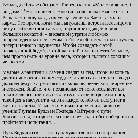
Возмездие Божье обещано. Творец сказал: «Мне от­мщение, Я
10
воздам».
Но это не есть мщение в обычном смысле слова.
Речь идет о дне, когда, по указу великого Закона, сходит
карма. Это время, когда мы вынуждены встретиться лицом к
лицу с собственной кармой, порой приходящей в виде
больших несчастий – внезапной утра­ты любимых,
непредвиденных неизлечимых болезней, не­счастных случаев,
потери ценного имущества. Чтобы со­владать с этой
неожиданной бедой, с этой лавиной, нужно нечто большее,
чем просто быть на уровне чела, который является хорошим
человеком.
Мудрые Хранители Пламени следят за тем, чтобы на­копить
достаточно огня в своих сердцах и чакрах на тот день, когда
должны будут встретиться со своим челове­ческим творением
и стражем. Знайте, что, независимо от того, осознаёте вы
происходящее или нет, готовитесь к этой встрече или нет,
такой день наступит в жизни каж­дого, ибо он наступает в
жизни планеты. У нас есть мно­жество учений, включая
учения Гаутамы Будды и Господа Майтрейи о пути
Бодхисаттвы, которые нам стоит изучать, чтобы победоносно
пройти эти испытания…
Путь Бодхисаттвы – это путь мужественного сострада­ния.