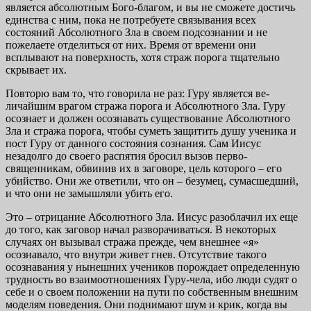
является абсолютным Бого-благом, и вы не сможете достичь
единства с ним, пока не потребуете связывания всех
состояний Абсолютного Зла в своем подсознании и не
пожелаете отделиться от них. Время от времени они
всплывают на поверхность, хотя страж порога тщательно
скрывает их.
Повторю вам то, что говорила не раз: Гуру является ве­
личайшим врагом стража порога и Абсолютного Зла. Гуру
осознает и должен осознавать существование Абсолют­ного
Зла и стража порога, чтобы суметь защитить душу ученика и
пост Гуру от данного состояния сознания. Сам Иисус
незадолго до своего распятия бросил вызов перво­
священникам, обвинив их в заговоре, цель которого – его
убийство. Они же ответили, что он – безумец, сумасшед­ший,
и что они не замышляли убить его.
Это – отрицание Абсолютного Зла. Иисус разоблачил их еще
до того, как заговор начал разворачиваться. В не­которых
случаях он вызывал стража прежде, чем внешнее «я»
осознавало, что внутри живет гнев. Отсутствие такого
осознавания у нынешних учеников порождает определен­ную
трудность во взаимоотношениях Гуру-чела, ибо люди судят о
себе и о своем положении на пути по собственным внешним
моделям поведения. Они поднимают шум и крик, когда вы