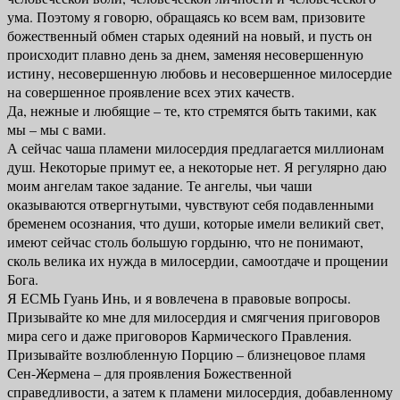
ума. Поэтому я говорю, обращаясь ко всем вам, призовите
божественный обмен старых одеяний на новый, и пусть он
происходит плавно день за днем, заменяя несовершенную
истину, несовершенную любовь и несовершенное милосердие
на совершенное проявление всех этих качеств.
Да, нежные и любящие – те, кто стремятся быть такими, как
мы – мы с вами.
А сейчас чаша пламени милосердия предлагается миллионам
душ. Некоторые примут ее, а некоторые нет. Я регулярно даю
моим ангелам такое задание. Те ангелы, чьи чаши
оказываются отвергнутыми, чувствуют себя подавленными
бременем осознания, что души, которые имели великий свет,
имеют сейчас столь большую гордыню, что не понимают,
сколь велика их нужда в милосердии, самоотдаче и прощении
Бога.
Я ЕСМЬ Гуань Инь, и я вовлечена в правовые вопросы.
Призывайте ко мне для милосердия и смягчения приговоров
мира сего и даже приговоров Кармического Правления.
Призывайте возлюбленную Порцию – близнецовое пламя
Сен-Жермена – для проявления Божественной
справедливости, а затем к пламени милосердия, добавленному