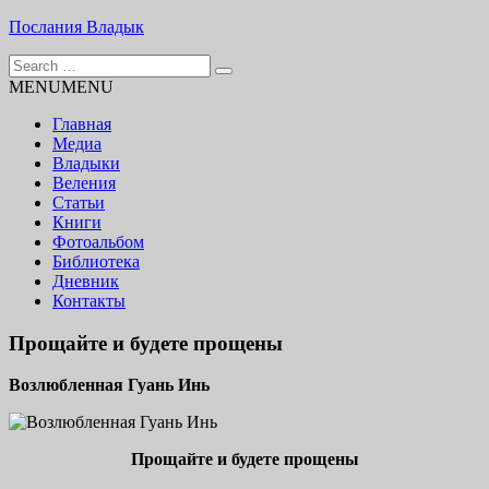
Skip
Послания Владык
to
Search
content
Основу сайта представляют Послания, или Диктовки,
for:
MENU
MENU
принятые Марком и Элизабет Профететами
Главная
Медиа
Владыки
Веления
Статьи
Книги
Фотоальбом
Библиотека
Дневник
Контакты
Прощайте и будете прощены
Возлюбленная Гуань Инь
Прощайте и будете прощены