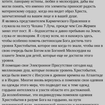
хотите, панораму истины, любви и милосердия, дабы вы
могли понять, что именно эти элементы приносят радость
материнскому сердцу, когда она видит образ Христа,
запечатленный на вашем лице и в вашей душе.
Я являюсь представителем Кармического Правления и
служила на посту Чохана 7 Луча, прежде чем Сен-Жермен
занял этот пост. Я – бодхисаттва и давно пребываю на Земле,
служа ее эволюциям. Я служу всем, но я нахожусь здесь,
чтобы особенно помочь светоносцам Бога достичь того
уровня Христобытия, которое они когда-то знали, чтобы они в
свою очередь были Богом или Богиней Милосердия на
планете Земля для детей, которые еще не достигли этого
уровня.
Я помещаю свое Электронное Присутствие сегодня над
миллионами душ, которые познали уровень Христобытия,
когда были вместе с Иисусом в древние времена на Атлантиде
и в Индии. Многие вновь вернулись и поменяли свои одеяния
на одежды этого мира, что подводит нас к теме одежд
гордыни интеллекта и узости области его достижений.
Да возлюбленные, эти индивидуумы поменяли одеяния
Христобытия в разуме Бога на гордыню, на пути
человеческой воли, человеческой личности и человеческого