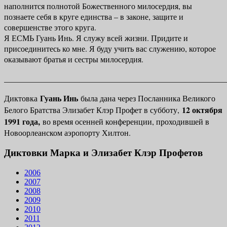
наполнится полнотой Божественного милосердия, вы
познаете себя в круге единства – в законе, защите и
совершенстве этого круга.
Я ЕСМЬ Гуань Инь. Я служу всей жизни. Придите и
присоединитесь ко мне. Я буду учить вас служению, которое
оказывают братья и сестры милосердия.
_______________________________________________________
Гуань Инь
Диктовка
была дана через Посланника Великого
12 октября
Белого Братства Элизабет Клэр Профет в субботу,
1991 года,
во время осенней конференции, проходившей в
Новоорлеанском аэропорту Хилтон.
Диктовки Марка и Элизабет Клэр Профетов
2006
2007
2008
2009
2010
2011