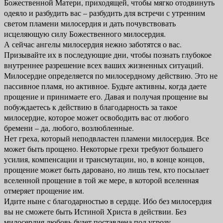
Божественной Матери, приходящей, чтобы мягко отодвинуть
одеяло и разбудить вас – разбудить для встречи с утренним
светом пламени милосердия и дать почувствовать
исцеляющую силу Божественного милосердия.
А сейчас ангелы милосердия нежно заботятся о вас.
Призывайте их в последующие дни, чтобы познать глубокое
внутреннее разрешение всех ваших жизненных ситуаций.
Милосердие определяется по милосердному действию. Это не
пассивное пламя, но активное. Будьте активны, когда даете
прощение и принимаете его. Давая и получая прощение вы
побуждаетесь к действию в благодарность за такое
милосердие, которое может освободить вас от любого
бремени – да, любого, возлюбленные.
Нет греха, который неподвластен пламени милосердия. Все
может быть прощено. Некоторые грехи требуют большего
усилия, компенсации и трансмутации, но, в конце концов,
прощение может быть даровано, но лишь тем, кто посылает
вселенной прощение в той же мере, в которой вселенная
отмеряет прощение им.
Идите ныне с благодарностью в сердце. Ибо без милосердия
вы не сможете быть Истиной Христа в действии. Без
милосердия любовь будет поставлена под угрозу.