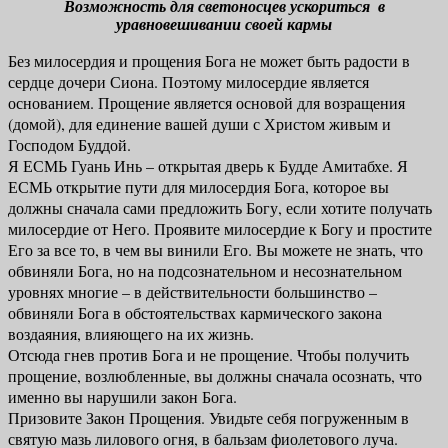
Возможность для светоносцев ускориться в
уравновешивании своей кармы
Без милосердия и прощения Бога не может быть радости в
сердце дочери Сиона. Поэтому милосердие является
основанием. Прощение является основой для возращения
(домой), для единение вашей души с Христом живым и
Господом Буддой.
Я ЕСМЬ Гуань Инь – открытая дверь к Будде Амитабхе. Я
ЕСМЬ открытие пути для милосердия Бога, которое вы
должны сначала сами предложить Богу, если хотите получать
милосердие от Него. Проявите милосердие к Богу и простите
Его за все то, в чем вы винили Его. Вы можете не знать, что
обвиняли Бога, но на подсознательном и несознательном
уровнях многие – в действительности большинство –
обвиняли Бога в обстоятельствах кармического закона
воздаяния, влияющего на их жизнь.
Отсюда гнев против Бога и не прощение. Чтобы получить
прощение, возлюбленные, вы должны сначала осознать, что
именно вы нарушили закон Бога.
Призовите Закон Прощения. Увидьте себя погруженным в
святую мазь лилового огня, в бальзам фиолетового луча.