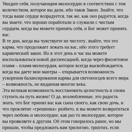
Увидьте себя, получающим милосердие в соответствии с тем
количеством, которое вы дали, ибо таков Закон. Знайте, что
тогда ваше сердце возрадуется, так же, как оно радуется, когда
вы знаете, что хорошо поработали и служили с чистым
сердцем, когда вы можете принять себя, и Бог может принять
вас.
В те дни, когда вы чувствуете не чистоту, знайте, что это
карма, что продолжает лежать на вас, ибо этого требует
кармический закон. Но в этот день и час вы можете
воспользоваться новой диспенсацией, когда через фиолетовое
пламя – пламя милосердия, которое всегда высвобождается,
когда вы даете мои мантры – открывается возможность
ускорения балансирования кармы для светоносцев всего мира
– возможность, не виданная многие века.
Эта великая возможность восстановить целостность и снова
ступить на путь жизни! О да, возлюбленные, это радость
знать, что Бог принял вас как сына своего, как свою дочь, и
что проклятие «грешника» разбито, и вы можете возвратиться
через любовь и милосердие, как раз то милосердие, которое
вы проявляете к другим. Об этом говорилось ранее, но мы
пришли, чтобы предложить вам трилогию, триптих, если