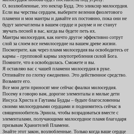
О, возлюбленные, это нектар Будд. Это эликсир милосердия.
Если вы черствы сердцем, выберите веления фиолетового
пламени и мои мантры и давайте их постоянно, пока они не
будут запечатлены в вашем сердце и разуме и не станут
звучать песней в вас, когда вы будете петь их.
Мантры милосердия, как ничто другое эффективно сотрут
слой за слоем все немилосердие на вашем древе жизни.
Посмотрите, как через пламя милосердия вы освободитесь от
кармы – групповой кармы злоупотребления силой Бога.
Помните, что я освободилась. Сможете и вы.
Я оставляю вас с чашей пламени милосердия в руке.
Отпивайте по глотку ежедневно. Это действенное средство.
Возьмите его.
Все мои дети приносят мне сейчас фиалки милосердия.
Посему я говорю вам, дорогие элементалы и милые дети
Иисуса Христа и Гаутамы Будды – будьте благословенны
своими милосердными сердцами и поднимитесь сейчас в
священнообитель Эриила, чтобы возрадоваться вместе с
элементалами, получающими милосердное пламя благодаря
призывам Хранителей Пламени.
Знайте этот закон, возлюбленные. Только когда ваше сердце