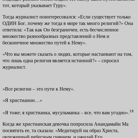
тот, который указывает Гуру».
Тогда журналист поинтересовался: «Если существует только
ОДИН Бог, почему же тогда в мире так много религий?» Она
ответила: «Так как Он без­граничен, есть бесчисленное
множество разнообразных представлений о Нем и
бесконечное множество путей к Нему».
«Что вы можете сказать о людях, которые настаивают на том,
что лишь одна религия является истинной?» – спросил
журналист.
«Все религии – это пути к Нему».
«Я христианин…»
18
«Я тоже; я христианка, мусульманка – все, что вам угодно».
Когда же христианская девочка попросила Анандамайи Ма
посвятить ее, та сказала: «Медитируй на образ Христа,
окруженный небесным сияни­ем, и ожидай Его