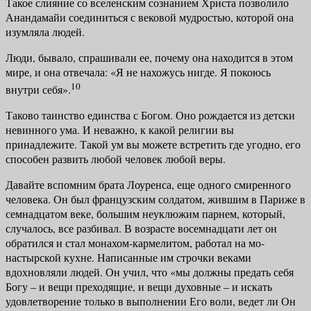
Такое слияние со вселенским сознанием Христа позволило
Анандамайи соединиться с вековой мудростью, которой она
изумляла людей.
Люди, бывало, спрашивали ее, почему она находится в этом
мире, и она отвечала: «Я не нахожусь нигде. Я покоюсь
10
внутри себя».
Таково таинство единства с Богом. Оно рождается из детски
невинного ума. И неважно, к какой религии вы
принадлежите. Такой ум вы можете встретить где угодно, его
способен развить любой человек любой веры.
Давайте вспомним брата Лоуренса, еще одного смиренного
человека. Он был французским солдатом, жившим в Париже в
семнадцатом веке, боль­шим неуклюжим парнем, который,
случалось, все разбивал. В возрасте во­семнадцати лет он
обратился и стал монахом-кармелитом, работал на мо­
настырской кухне. Написанные им строчки веками
вдохновляли людей. Он учил, что «мы должны предать себя
Богу – и вещи преходящие, и вещи ду­ховные – и искать
удовлетворение только в выполнении Его воли, ведет ли Он