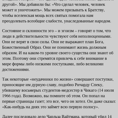
другой». Мы добавили бы: «Что сделал человек, человек
может и уничтожить». Мы можем призывать к Братству,
чтобы вселенская мощь всех святых помогала нам
преодолевать всеобщие слабости, унаследованные народом.
Состояние и склонности эго – и эгоизм – говорят о том, что
люди в дей­ствительности чувствуют себя неполноценными.
Они не верят в свои силы. Они не выражают план Бога,
Божественный Образ. Они не понимают жизнь должным
образом. И на каком-то уровне своего существа они знают об
этом. Поэтому они стремятся привлечь к себе внимание в
мире формы либо низ­кими поступками, либо великими
достижениями.
Так некоторые «неудачники по жизни» совершают поступки,
принося­щие им дурную славу, подобно Ричарду Спеку,
убившему восьмерых сту­дентов-медсестер в Чикаго (14 июля
1966 года). Возможно, вы помните об этом. Он попал на
первые страницы газет; это все, чего он хотел. Он даже сказал:
«Как-нибудь на днях это займет всю первую полосу».
Далее последовало дело Чарльза Вайтмана, который убил 14