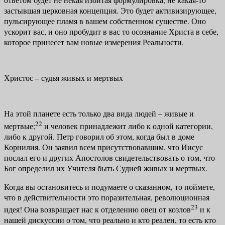
застывшая церковная концепция. Это будет активизирующее,
пульсирующее пламя в вашем собственном су­ществе. Оно
ускорит вас, и оно пробудит в вас то осознание Христа в себе,
которое принесет вам новые измерения Реальности.
Христос – судья живых и мертвых
На этой планете есть только два вида людей – живые и
22
мертвые;
и че­ловек принадлежит либо к одной категории,
либо к другой. Петр говорил об этом, когда был в доме
Корнилия. Он заявил всем присутствовавшим, что Иисус
послал его и других Апостолов свидетельствовать о том, что
Бог определил их Учителя быть Судией живых и мертвых.
Когда вы остановитесь и подумаете о сказанном, то поймете,
что в дей­ствительности это поразительная, революционная
23
идея! Она возвращает нас к отделению овец от козлов
и к
нашей дискуссии о том, что реально и кто реален, то есть кто