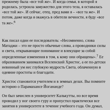
прежнему была «все той же». И когда семья, в которой я
родилась, устроила за­мужество для этого тела, я оставалась
«все той же». И сейчас, отец, пред вами я – «все та же». И
потом, даже когда я окажусь в обители вечности, я буду «все
6
та же».
Как писал один ее последователь: «Несомненно, слова
Матаджи – это не просто обычные слова, а проводники силы
и света, открывающие пони­мание и влекущие за собой
7
определенные изменения в том, к кому они об­ращены».
Ее
образованием занимался Вселенский Христос, а ее по-детски
невинный ум нес глубокую мудрость Света, облаченную в
одеяние просто­ты и благодати.
Христос становится учителем и в земных делах. Вы помните
историю о Парамахансе Йогананде?
Он был зачислен в университет Калькутты, но все время
проводил у ног своего гуру и пропустил практически все
занятия в университете в течение учебного года. Он думал,