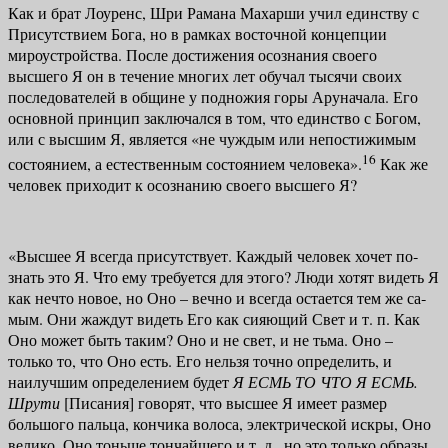
Как и брат Лоуренс, Шри Рамана Махарши учил единству с
Присутстви­ем Бога, но в рамках восточной концепции
мироустройства. После дости­жения осознания своего
высшего Я он в течение многих лет обучал тысячи своих
последователей в общине у подножия горы Аруначала. Его
основной принцип заключался в том, что единство с Богом,
или с высшим Я, являет­ся «не чуждым или непостижимым
16
состоянием, а естественным состояни­ем человека».
Как же
человек приходит к осознанию своего высшего Я?
«Высшее Я всегда присутствует. Каждый человек хочет по­
знать это Я. Что ему требуется для этого? Люди хотят видеть Я
как нечто новое, но Оно – вечно и всегда остается тем же са­
мым. Они жаждут видеть Его как сияющий Свет и т. п. Как
Оно может быть таким? Оно и не свет, и не тьма. Оно –
только то, что Оно есть. Его нельзя точно определить, и
наилучшим определе­нием будет
Я ЕСМЬ ТО ЧТО Я ЕСМЬ.
Шрути
[Писания] гово­рят, что высшее Я имеет размер
большого пальца, кончика во­лоса, электрической искры, Оно
велико, Оно тоньше тончайшего и т. д., но это только образы,