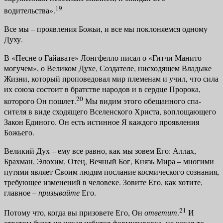
19
водительства».
Все мы – проявления Божьи, и все мы поклоняемся одному
Духу.
В «Песне о Гайавате» Лонгфелло писал о «Гитчи Манито
могучем», о Великом Духе, Создателе, нисходящем Владыке
Жизни, который пропове­довал мир племенам и учил, что сила
их союза состоит в братстве народов и в сердце Пророка,
20
которого Он пошлет.
Мы видим этого обещанного спа­
сителя в виде сходящего Вселенского Христа, воплощающего
Закон Еди­ного. Он есть истинное Я каждого проявления
Божьего.
Великий Дух – ему все равно, как мы зовем Его: Аллах,
Брахман, Эло­хим, Отец, Вечный Бог, Князь Мира – многими
путями являет Своим лю­дям послание космического сознания,
требующее изменений в человеке. Зовите Его, как хотите,
главное –
призывайте
Его.
21
Потому что, когда вы призовете Его, Он
ответит
.
И
ответом будет не некая избитая формулировка, не какая-то