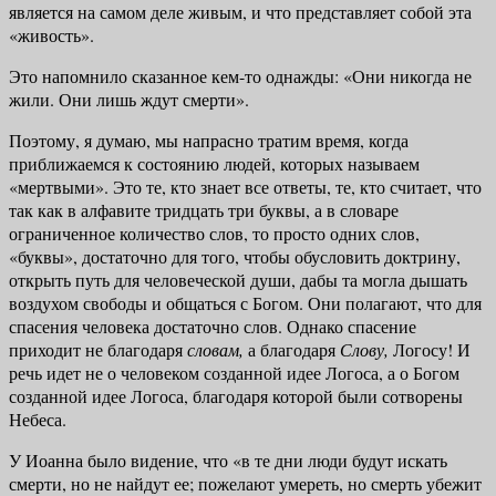
является на самом деле живым, и что представляет собой эта
«живость».
Это напомнило сказанное кем-то однажды: «Они никогда не
жили. Они лишь ждут смерти».
Поэтому, я думаю, мы напрасно тратим время, когда
приближаемся к состоянию людей, которых называем
«мертвыми». Это те, кто знает все от­веты, те, кто считает, что
так как в алфавите тридцать три буквы, а в словаре
ограниченное количество слов, то просто одних слов,
«буквы», достаточно для того, чтобы обусловить доктрину,
открыть путь для человеческой души, дабы та могла дышать
воздухом свободы и общаться с Богом. Они полагают, что для
спасения человека достаточно слов. Однако спасение
приходит не благодаря
словам,
а благодаря
Слову,
Логосу! И
речь идет не о человеком созданной идее Логоса, а о Богом
созданной идее Логоса, благодаря кото­рой были сотворены
Небеса.
У Иоанна было видение, что «в те дни люди будут искать
смерти, но не найдут ее; пожелают умереть, но смерть убежит