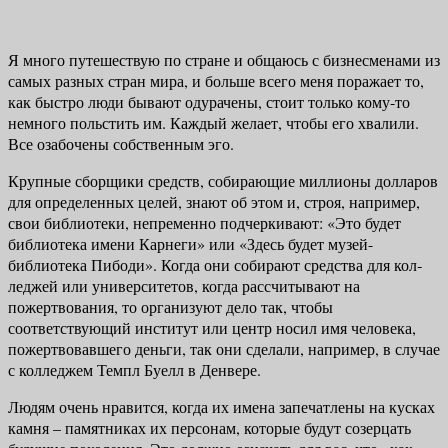
Я много путешествую по стране и общаюсь с бизнесменами из
самых разных стран мира, и больше всего меня поражает то,
как быстро люди бы­вают одурачены, стоит только кому-то
немного польстить им. Каждый же­лает, чтобы его хвалили.
Все озабочены собственным эго.
Крупные сборщики средств, собирающие миллионы долларов
для оп­ределенных целей, знают об этом и, строя, например,
свои библиотеки, не­пременно подчеркивают: «Это будет
библиотека имени Карнеги» или «Здесь будет музей-
библиотека Пибоди». Когда они собирают средства для кол­
леджей или университетов, когда рассчитывают на
пожертвования, то орга­низуют дело так, чтобы
соответствующий институт или центр носил имя человека,
пожертвовавшего деньги, так они сделали, например, в случае
с колледжем Темпл Буелл в Денвере.
Людям очень нравится, когда их имена запечатлены на кусках
камня – па­мятниках их персонам, которые будут созерцать