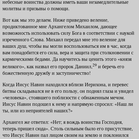
небесные воинства должны иметь ваши незамедлительные
молитвы и призывы о помощи.
Вот как мы это делаем. Ниже приведено веление,
продиктованное мне Архангелом Михаилом, дающее
возможность использовать силу Бога в со­ответствии с наукой
изреченного Слова. Михаил передал мне это веление для
ваших душ, чтобы вы могли воспользоваться им в час, когда
вам пона­добится его сила, вера и защита при столкновении с
кармическими бедами. Да научитесь вы ценить этого «князя
29
великого», как назвал его пророк Да­ниил,
и беречь его
божественную дружбу и заступничество!
Когда Иисус Навин находился вблизи Иерихона, и перевес
битвы скла­дывался не в его пользу, он поднял глаза и увидел
«человека», стоявшего поблизости с обнаженным мечом.
Иисус Навин подошел к нему и напря­мую спросил: «Наш ли
ты, или из неприятелей наших?»
Архангел же ответил: «Нет; я вождь воинства Господня,
теперь пришел сюда». Столь сильным было его присутствие,
что Иисус Навин пал лицом своим на землю и поклонился