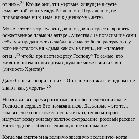
24
от них».
Кто же они, эти мертвые, живущие в суете
сумеречной зоны между Реальным и Нереаль­ным, не
привязанные ни к Тьме, ни к Дневному Свету?
Может это те «серые», кто давным-давно перестал хранить
божественное пламя на алтаре Существа? Те погасившие сами
себя, чья преданность ослаб­ла, чье масло было растрачено, у
кого не осталось ни «дыма как бы из печи», ни «пламени
25
огня»,
чтобы принести жертву Господу? Те самые, кто
живет в потемневших домах, куда не может войти Свет
(личность Христа)?
Даже Сенека говорил о них: «Они не хотят жить и, однако, не
26
знают, как умереть».
Небеса же все время рассказывают о беспредельной славе
Господа в сер­дцах Его помазанников. Да, живые – это те, в
ком все еще горит божествен­ная искра, тепло которой
излучает всему живому золотое сострадание, ро­зовый рассвет
милосердной любви и великодушное понимание.
Когда мы смотрим на великую звездную вселенную, когда