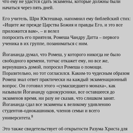
что ему не удастся сдать экзамены, которые долж­ны были
начаться через пять дней.
Его учитель, Шри Юктешвар, напомнил ему библейский стих:
«Ищите же прежде Царства Божия и правды Его, и это все
приложится вам», – и велел
попросить его приятеля, Ромеша Чандру Датта – первого
ученика в их группе, позаниматься с ним.
Йогананда думал, что Ромеш, у которого никогда не было
свободного времени, тотчас откажет ему, но все же,
вернувшись домой, попросил Роме­ша о помощи.
Поразительно, но тот согласился. Каким-то чудесным обра­зом
Ромеш знал ответ практически на каждый экзаменационный
вопрос. Он готовил этого «сумасшедшего монаха», как
называли Йогананду одно­курсники, все оставшееся до
экзаменов время, ни разу не сказав, что слиш­ком занят.
Йогананда сдал все экзамены к великому удивлению
студентов-однокашников, членов семьи и всего
8
университета.
Это также свидетельствует об открытости Разума Христа для