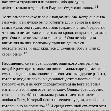
нас путем страдания или радости, ибо для души,
11
действительно отдав­шейся Ему, все будет одинаково».
То же самое происходило с Анандамайи Ма. Когда она была
замужем, и ей нужно было готовить еду и убирать в доме
семьи мужа, она трудилась столь усердно и с такой радостью,
что никто не замечал ее стертых до крови, покрытых ранами
рук. Она тоже не замечала своих ран! Она не обращала
внимания на них, поскольку приняла данные ей
обстоятельства, и наслаж­далась служением Богу в членах
12
своей семьи.
Несомненно, она и брат Лоуренс одинаково смотрели на
вещи! Кроме приготовления пищи в монастыре кармелитов,
ему приходилось выполнять и всевозможные другие работы,
которые люди не сочли бы духовной дея­тельностью. Они
говорят: «Ну, я не могу сосредоточиться на Боге во время
мытья пола или приготовления еды». Однако брат Лоуренс
считал иначе: «Мы не должны уставать делать мелочи из
любви к Богу, Который ценит не величину дела, а любовь, с
13
которой оно выполнено».
И среди кухонной суматохи этот
обладатель детски невинного ума никогда не позволял ниче­му