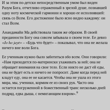
И за этим по-детски непосред­ственным умом был виден
Разум Бога, отчетливо отраженный в зрелой душе, познавшей
одну ноту космической гармонии и хорошо ее исполнявшей:
связь со Всем. Его достижение было ясно видно каждому: он
стал Всем.
Анандамайи Ма действовала таким же образом. В своей
преданности Богу она совсем забывала о своем теле. Ее девиз
«
Jo
ho
jay
е»
– «Будь что будет» – показывал, что она не желала
ничего вне воли Бога.
Ее ученикам нужно было заботиться обо всем. Они говорили:
«Нам при­ходится по-матерински ухаживать за ней; она не
обращает внимания на свое тело. Если никто не даст ей еды,
она не будет есть и ничего не попросит. Даже когда перед ней
кладут еду, она ее не касается. Чтобы она не ушла из этого
мира, мы, ученики, кормим ее из своих рук. Часто она
остается погру­женной в божественный транс несколько дней
9
подряд, едва дыша, с неми­гающим взором».