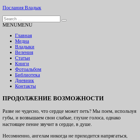
Skip
Послания Владык
to
Search
content
Основу сайта представляют Послания, или Диктовки,
for:
MENU
MENU
принятые Марком и Элизабет Профететами
Главная
Медиа
Владыки
Веления
Статьи
Книги
Фотоальбом
Библиотека
Дневник
Контакты
ПРОДОЛЖЕНИЕ ВОЗМОЖНОСТИ
Разве не чудесно, что сердце может петь? Мы поем, используя
губы, и возвышаем свои слабые, глухие голоса, однако
настоящее пение звучит в сердце, в душе.
Несомненно, ангелам никогда не приходится напрягаться,