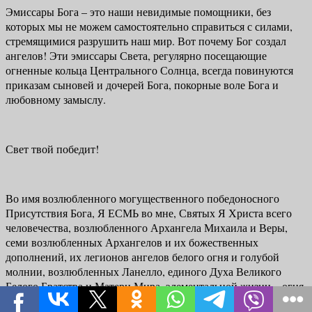
Эмиссары Бога – это наши невидимые помощники, без
которых мы не можем самостоятельно справиться с силами,
стремящимися разрушить наш мир. Вот почему Бог создал
ангелов! Эти эмиссары Света, регулярно посе­щающие
огненные кольца Центрального Солнца, всегда повинуются
при­казам сыновей и дочерей Бога, покорные воле Бога и
любовному замыслу.
Свет твой победит!
Во имя возлюбленного могущественного победоносного
Присутствия Бога, Я ЕСМЬ во мне, Святых Я Христа всего
че­ловечества, возлюбленного Архангела Михаила и Веры,
семи возлюбленных Архангелов и их божественных
дополнений, их легионов ангелов белого огня и голубой
молнии, возлюбленных Ланелло, единого Духа Великого
Белого Братства и Матери Мира, элементальной жизни – огня,
воздуха, воды и земли – я велю окружить сегодня тройным