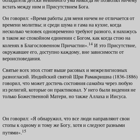
встать между ним и Присутствием Бога.
Он говорил: «Время работы для меня ничем не отличается от
времени мо­литвы; и среди шума и гама на кухне, когда
несколько человек одновременно требуют разного, я нахожусь
в таком же спокойном единении с Богом, как когда стою на
14
коленях в Благословенном Причастии».
И это Присутствие,
окружавшее его, доступно каждому, вне зависимости от
вероисповедания.
Святые всех эпох стоят выше расовых и межрелигиозных
разногласий. Ин­дийский святой Шри Рамакришна (1836-1886)
говорил, что может достичь состояния
самадхи
через любую
из религий, которые он практиковал. У него были видения не
только Божественной Матери, но также Аллаха и Иисуса.
Он говорил: «Я обнаружил, что все люди направляют свои
стопы к одному и тому же Богу, хотя и следуют разными
15
путями».