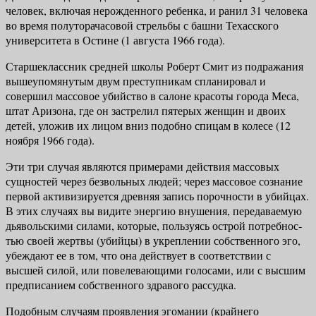
человек, вклю­чая нерожденного ребенка, и ранил 31 человека
во время полуторачасовой стрельбы с башни Техасского
университета в Остине (1 августа 1966 года).
Старшеклассник средней школы Роберт Смит из подражания
вышеупо­мянутым двум преступникам спланировал и
совершил массовое убийство в салоне красоты города Меса,
штат Аризона, где он застрелил пятерых жен­щин и двоих
детей, уложив их лицом вниз подобно спицам в колесе (12
нояб­ря 1966 года).
Эти три случая являются примерами действия массовых
сущностей через безвольных людей; через массовое сознание
первой активизируется древняя запись порочности в убийцах.
В этих случаях вы видите энергию внушения, передаваемую
дьявольскими силами, которые, пользуясь острой потребнос­
тью своей жертвы (убийцы) в укреплении собственного эго,
убеждают ее в том, что она действует в соответствии с
высшей силой, или повелевающими голосами, или с высшим
предписанием собственного здравого рассудка.
Подобным случаям проявления эгомании (крайнего