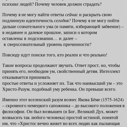
психике людей? Почему че­ловек должен страдать?
Почему я не могу найти ответы
сейчас
и раскрыть свою
подлинную иден­тичность
сегодня?
Почему я не могу пойти
дальше сознательного ума (и па­мяти, избирающей забвение) –
в недавнее и далекое прошлое, записи о ко­тором
оставлены в подсознании… и далее –
в сверхсознательный уровень причинности?
Повсюду идут поиски того, кто реален и что реально!
Такие вопросы продолжают звучать. Ответ прост, но, чтобы
принять его, необходим ум, свойственный детям. Интеллект
отказывается принимать
простые ответы и усложняет их. Так что наивысший ум – это
Христо-Разум, подобный уму ребенка. Он превыше всего.
Именно этот вселенский разум вознес Якова Бёме (1575-1624)
– скром­ного немецкого сапожника – до высокого положения в
философии. Он был возвышен (и Бог, Великий Дух, может
возвысить так любого человека) про­стой истиной, понятой
им, что «Христос вечно живет во всех людях как пылающая