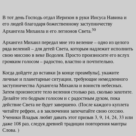
В тот день Господь отдал Иерихон в руки Иисуса Навина и
его людей благодаря божественному заступничеству
30
Архангела Михаила и его легио­нов Света.
Архангел Михаил передал мне это веление – одно из целого
ряда веле­ний – для детей Света, которым надлежит исполнить
свою миссию в веке Водолея. Просто произносите его вслух
громким голосом – радостно, влас­тно и почтительно.
Когда дойдете до вставки [в конце преамбулы], укажите
личные и пла­нетарные ситуации, требующие немедленного
заступничества Архангела Михаила и воинств небесных.
Затем произнесите тело веления столько раз, сколько захотите.
Делайте это бодрым голосом и с радостным духом, пока
действие Света не будет завершено. (После каждого куплета
читайте реф­рен, а в заключении запечатайте свою сессию.
Ученики Владык любят да­вать этот призыв 3, 9, 14, 24, 33 или
даже 108 раз, следуя древней традиции повторения мантры
Слова. )