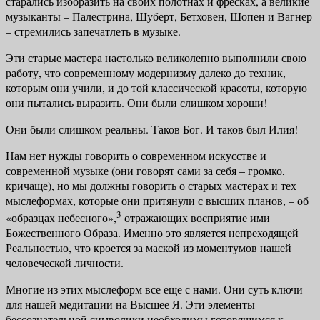
старались изобразить на своих полотнах и фресках, а великие
музыканты – Палестрина, Шуберт, Бетховен, Шопен и Вагнер
– стремились запечатлеть в музыке.
Эти старые мастера настолько великолепно выполнили свою
работу, что современному модернизму далеко до техник,
которым они учили, и до той классической красоты, которую
они пытались выразить. Они были слиш­ком хороши!
Они были слишком реальны. Таков Бог. И таков был Илия!
Нам нет нужды говорить о современном искусстве и
современной му­зыке (они говорят сами за себя – громко,
кричаще), но мы должны гово­рить о старых мастерах и тех
мыслеформах, которые они притянули с выс­ших планов, – об
3
«образцах небесного»,
отражающих восприятие ими
Божественного Образа. Именно это является непреходящей
Реальностью, что кроется за маской из моментумов нашей
человеческой личности.
Многие из этих мыслеформ все еще с нами. Они суть ключи
для нашей медитации на Высшее Я. Эти элементы
бессознательной символики необ­ходимы готовящимся к