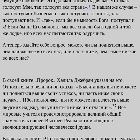
будущие поколения. Это дол­жно означать для вас, что «как
голосует Мэн, так голосует вся страна».
*
В на­шем же случае –
как поступает бизнесмен, так поступают эгоисты, так
поступают все. И «так», если бы не милость Бога, поступал и
я! Если бы не Его милость, мы все сидели бы в одной и той
же лодке, ибо всех нас пытаются так одурачить.
А теперь задайте себе вопрос: можете ли вы подняться выше,
чем наи­высшее во всех нас, или пасть ниже, чем самое низкое
во всех нас?
В своей книге «Пророк» Халиль Джебран указал на это.
Относительно религии он сказал: «В мечтаниях вы не можете
ни подняться выше своих ус­пехов, ни пасть ниже своих
неудач… Ибо, поклоняясь, вы не можете ни взле­теть выше
27
людских надежд, ни унизиться ниже их отчаяния».
Все
мировые учителя продемонстрировали великий общий
знаменатель нашей Высшей Реальности и общность
эволюционирующей человеческой души.
Владыка говорит: «Что сделал один человек, может сделать и