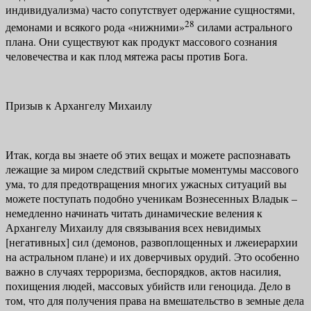
индивидуализма) часто сопутствует одержание сущностями,
28
демонами и всякого рода «ниж­ними»
силами астрального
плана. Они существуют как продукт массового сознания
человечества и как плод мятежа расы против Бога.
Призыв к Архангелу Михаилу
Итак, когда вы знаете об этих вещах и можете распознавать
лежащие за миром следствий скрытые моментумы массового
ума, то для предотвраще­ния многих ужасных ситуаций вы
можете поступать подобно ученикам Воз­несенных Владык –
немедленно начинать читать динамические веления к
Архангелу Михаилу для связывания всех невидимых
[негативных] сил (демо­нов, развоплощенных и лжеиерархии
на астральном плане) и их доверчивых орудий. Это особенно
важно в случаях терроризма, беспорядков, актов наси­лия,
похищения людей, массовых убийств или геноцида. Дело в
том, что для получения права на вмешательство в земные дела