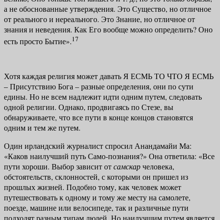
а не обоснованные утверждения. Это Существо, но отличное
от реального и нереального. Это Зна­ние, но отличное от
знания и неведения. Как Его вообще можно определить? Оно
17
есть просто Бытие».
Хотя каждая религия может давать Я ЕСМЬ ТО ЧТО Я ЕСМЬ
– Присут­ствию Бога – разные определения, они по сути
едины. Но не всем надлежит идти одним путем, следовать
одной религии. Однако, продвигаясь по Сте­зе, вы
обнаруживаете, что все пути в конце концов становятся
одним и тем же путем.
Один ирландский журналист спросил Анандамайи Ма:
«Каков наилуч­ший путь Само-познания?» Она ответила: «Все
пути хороши. Выбор зави­сит от
самскар
человека,
обстоятельств, склонностей, с которыми он при­шел из
прошлых жизней. Подобно тому, как человек может
путешествовать к одному и тому же месту на самолете,
поезде, машине или велосипеде, так и различные пути
подходят разным типам людей. Но наилучшим путем яв­ляется