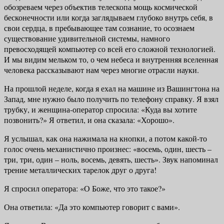
обозреваем через объектив телескопа мощь космической
бесконечности или когда заг­лядываем глубоко внутрь себя, в
свои сердца, в пребывающее там сознание, то осознаем
существование удивительной системы, намного
превосходящей компьютер со всей его сложной технологией.
И мы видим мельком то, о чем небеса и внутренняя вселенная
человека рассказывают нам через мно­гие отрасли науки.
На прошлой неделе, когда я ехал на машине из Вашингтона на
Запад, мне нужно было получить по телефону справку. Я взял
трубку, и женщина-оператор спросила: «Куда вы хотите
позвонить?» Я ответил, и она сказала: «Хорошо».
Я услышал, как она нажимала на кнопки, а потом какой-то
голос очень механистично произнес: «восемь, один, шесть –
три, три, один – ноль, во­семь, девять, шесть». Звук напоминал
трение металлических тарелок друг о друга!
Я спросил оператора: «О Боже, что это такое?»
Она ответила: «Да это компьютер говорит с вами».