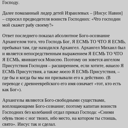
Господу.
Далее помазанный лидер детей Израилевых – [Иисус Навин]
– спросил предводителя воинств Господних: «Что господин
мой скажет рабу своему?»
Ответ последнего показал абсолютное Бого-осознание
Архангелом того, что Господь Бог, Я ЕСМЬ ТО ЧТО Я ЕСМЬ,
пребывал там, где находился Архангел. Архангел Михаил был
и является непосредственным выражени­ем Я ЕСМЬ ТО ЧТО
Я ЕСМЬ, явившегося Моисею. Поэтому он зовется ангелом
Присутствия Господня – расширением, если хотите,
вашего
Я
ЕСМЬ Присутствия, а также
моего
Я ЕСМЬ Присутствия, –
где бы и когда бы мы ни призывали его к действию. (В
переводе с древнееврейского его имя означает «тот, кто есть
как Бог»).
Архангелы являются Бого-свободными существами,
воплощающими Бого-сознание; поэтому капитан воинств
Господних без колебаний отдал приказ Господа: «Сними
обувь твою с ног твоих, ибо место, на котором ты стоишь,
свято». Иисус так и сделал.