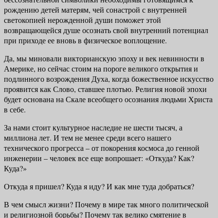
рождению детей матерям, чей сонастрой с внутрен­ней
светокопией нерожденной души поможет этой
возвращающейся душе осознать свой внутренний потенциал
при приходе ее вновь в физическое воплощение.
Да, мы миновали викторианскую эпоху и век невинности в
Америке, но сейчас стоим на пороге великого открытия и
подлинного возрождения Духа, когда божественное искусство
проявится как Слово, ставшее плотью. Рели­гия новой эпохи
будет основана на Скале всеобщего осознания людьми Христа
в себе.
За нами стоит культурное наследие не шести тысяч, а
миллиона лет. И тем не менее среди всего нашего
технического прогресса – от покорения космоса до генной
инженерии – человек все еще вопрошает: «Откуда? Как?
Куда?»
Откуда я пришел? Куда я иду? И как мне туда добраться?
В чем смысл жизни? Почему в мире так много политической
и религи­озной борьбы? Почему так велико смятение в