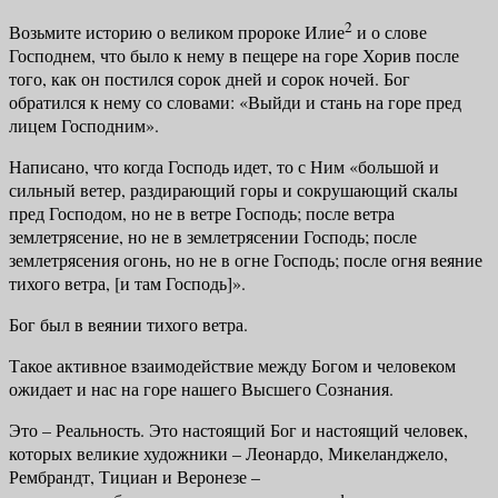
2
Возьмите историю о великом пророке Илие
и о слове
Господнем, что было к нему в пещере на горе Хорив после
того, как он постился сорок дней и сорок ночей. Бог
обратился к нему со словами: «Выйди и стань на горе пред
лицем Господним».
Написано, что когда Господь идет, то с Ним «большой и
сильный ветер, раздирающий горы и сокрушающий скалы
пред Господом, но не в ветре Господь; после ветра
землетрясение, но не в землетрясении Господь; после
землетрясения огонь, но не в огне Господь; после огня веяние
тихого ветра, [и там Господь]».
Бог был в веянии тихого ветра.
Такое активное взаимодействие между Богом и человеком
ожидает и нас на горе нашего Высшего Сознания.
Это – Реальность. Это настоящий Бог и настоящий человек,
которых вели­кие художники – Леонардо, Микеланджело,
Рембрандт, Тициан и Веронезе –