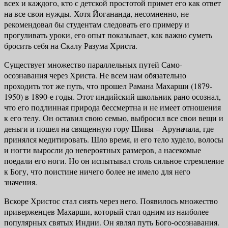
всех и каж­дого, кто с детской простотой примет его как ответ
на все свои нужды. Хотя Йогананда, несомненно, не
рекомендовал бы студентам следовать его при­меру и
прогуливать уроки, его опыт показывает, как важно суметь
бросить себя на Скалу Разума Христа.
Существует множество параллельных путей Само-
осознавания через Христа. Не всем нам обязательно
проходить тот же путь, что прошел Рама­на Махарши (1879-
1950) в 1890-е годы. Этот индийский школьник рано осоз­нал,
что его подлинная природа бессмертна и не имеет отношения
к его телу. Он оставил свою семью, выбросил все свои вещи и
деньги и пошел на свя­щенную гору Шивы – Аруначала, где
принялся медитировать. Шло время, и его тело худело, волосы
и ногти выросли до невероятных размеров, а насе­комые
поедали его ноги. Но он испытывал столь сильное стремление
к Богу, что поистине ничего более не имело для него
значения.
Вскоре Христос стал сиять через него. Появилось множество
привер­женцев Махарши, который стал одним из наиболее
популярных святых Индии. Он являл путь Бого-осознавания.