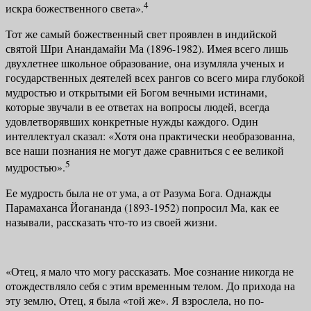
4
искра божественного света».
Тот же самый божественный свет проявлен в индийской
святой Шри Анандамайи Ма (1896-1982). Имея всего лишь
двухлетнее школьное обра­зование, она изумляла ученых и
государственных деятелей всех рангов со всего мира глубокой
мудростью и открытыми ей Богом вечными истинами,
которые звучали в ее ответах на вопросы людей, всегда
удовлетворявших конкретные нужды каждого. Один
интеллектуал сказал: «Хотя она практи­чески необразованна,
все наши познания не могут даже сравниться с ее ве­ликой
5
мудростью».
Ее мудрость была не от ума, а от Разума Бога. Однажды
Парамаханса Йогананда (1893-1952) попросил Ма, как ее
называли, рассказать что-то из своей жизни.
«Отец, я мало что могу рассказать. Мое сознание никогда не
отождествляло себя с этим временным телом. До прихода на
эту землю, Отец, я была «той же». Я взрослела, но по-