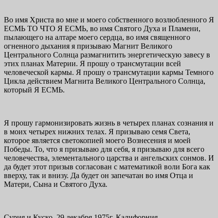
Во имя Христа во мне и моего собственного возлюбленного Я
ЕСМЬ ТО ЧТО Я ЕСМЬ, во имя Святого Духа и Пламени,
пылающего на алтаре моего сердца, во имя священного
огненного дыхания я призываю Магнит Великого
Центрального Солнца размагнитить энергетическую завесу в
этих планах Материи. Я прошу о трансмутации всей
человеческой кармы. Я прошу о трансмутации кармы Темного
Цикла действием Магнита Великого Центрального Солнца,
который Я ЕСМЬ.
Я прошу гармонизировать жизнь в четырех планах сознания и
в моих четырех нижних телах. Я призываю семя Света,
которое является светокопией моего Вознесения и моей
Победы. То, что я призываю для себя, я призываю для всего
человечества, элементального царства и ангельских сонмов. И
да будет этот призыв согласован с математикой воли Бога как
вверху, так и внизу. Да будет он запечатан во имя Отца и
Матери, Сына и Святого Духа
.
Сурия и Куско. 29 декабря 1975г. Калифорния