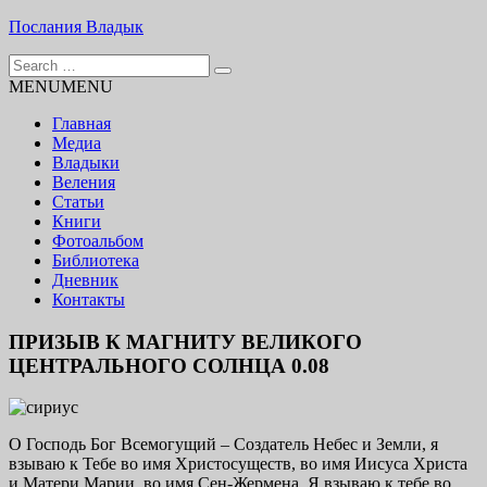
Skip
Послания Владык
to
Search
content
Основу сайта представляют Послания, или Диктовки,
for:
MENU
MENU
принятые Марком и Элизабет Профететами
Главная
Медиа
Владыки
Веления
Статьи
Книги
Фотоальбом
Библиотека
Дневник
Контакты
ПРИЗЫВ К МАГНИТУ ВЕЛИКОГО
ЦЕНТРАЛЬНОГО СОЛНЦА 0.08
О Господь Бог Всемогущий – Создатель Небес и Земли, я
взываю к Тебе во имя Христосуществ, во имя Иисуса Христа
и Матери Марии, во имя Сен-Жермена. Я взываю к тебе во