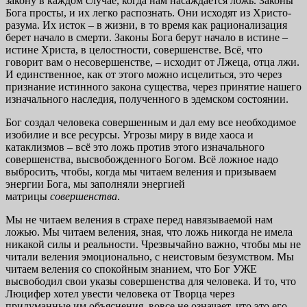
закону в каждом случае, когда нам насаждается ложь. Законы
Бога просты, и их легко распознать. Они исходят из Христо-
разума. Их исток – в жизни, в то время как рационализация
берет начало в смерти. Законы Бога берут начало в истине –
истине Христа, в целостности, совершенстве. Всё, что
говорит вам о несовершенстве, – исходит от Лжеца, отца лжи.
И единственное, как от этого можно исцелиться, это через
признание истинного закона существа, через принятие нашего
изначального наследия, полученного в эдемском состоянии.
Бог создал человека совершенным и дал ему все необходимое
изобилие и все ресурсы. Угрозы миру в виде хаоса и
катаклизмов – всё это ложь против этого изначального
совершенства, высвобожденного Богом. Всё ложное надо
выбросить, чтобы, когда мы читаем веления и призываем
энергии Бога, мы заполняли энергией
матрицы
совершенства
.
Мы не читаем веления в страхе перед навязываемой нам
ложью. Мы читаем веления, зная, что ложь никогда не имела
никакой силы и реальности. Чрезвычайно важно, чтобы мы не
читали веления эмоционально, с неистовым безумством. Мы
читаем веления со спокойным знанием, что Бог УЖЕ
высвободил свои указы совершенства для человека. И то, что
Люцифер хотел увести человека от Творца через
придуманные им объяснения, вовсе не означает, что это его