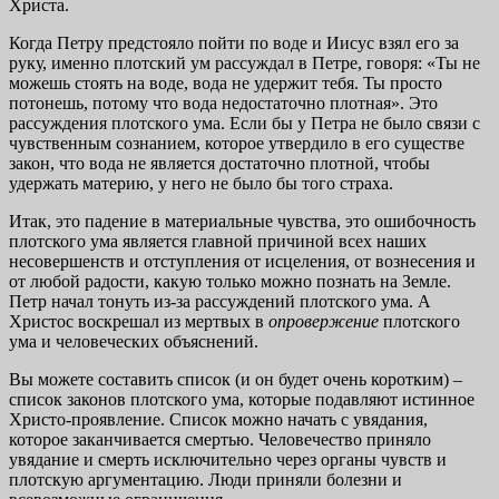
Христа.
Когда Петру предстояло пойти по воде и Иисус взял его за
руку, именно плотский ум рассуждал в Петре, говоря: «Ты не
можешь стоять на воде, вода не удержит тебя. Ты просто
потонешь, потому что вода недостаточно плотная». Это
рассуждения плотского ума. Если бы у Петра не было связи с
чувственным сознанием, которое утвердило в его существе
закон, что вода не является достаточно плотной, чтобы
удержать материю, у него не было бы того страха.
Итак, это падение в материальные чувства, это ошибочность
плотского ума является главной причиной всех наших
несовершенств и отступления от исцеления, от вознесения и
от любой радости, какую только можно познать на Земле.
Петр начал тонуть из-за рассуждений плотского ума. А
Христос воскрешал из мертвых в
опровержение
плотского
ума и человеческих объяснений.
Вы можете составить список (и он будет очень коротким) –
список законов плотского ума, которые подавляют истинное
Христо-проявление. Список можно начать с увядания,
которое заканчивается смертью. Человечество приняло
увядание и смерть исключительно через органы чувств и
плотскую аргументацию. Люди приняли болезни и