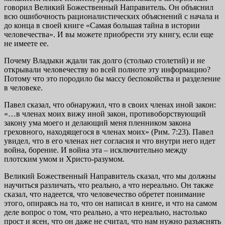
говорил Великий Божественный Направитель. Он объяснил
всю ошибочность рационалистических объяснений с начала и
до конца в своей книге «Самая большая тайна в истории
человечества». И вы можете приобрести эту книгу, если еще
не имеете ее.
Почему Владыки ждали так долго (столько столетий) и не
открывали человечеству во всей полноте эту информацию?
Потому что это породило бы массу беспокойства и разделение
в человеке.
Павел сказал, что обнаружил, что в своих членах иной закон:
«…в членах моих вижу иной закон, противоборствующий
закону ума моего и делающий меня пленником закона
греховного, находящегося в членах моих» (Рим. 7:23). Павел
увидел, что в его членах нет согласия и что внутри него идет
война, борение. И война эта – исключительно между
плотским умом и Христо-разумом.
Великий Божественный Направитель сказал, что мы должны
научиться различать, что реально, а что нереально. Он также
сказал, что надеется, что человечество обретет понимание
этого, опираясь на то, что он написал в книге, и что на самом
деле вопрос о том, что реально, а что нереально, настолько
прост и ясен, что он даже не считал, что нам нужно разъяснять