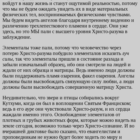
войдут в нашу жизнь и станут ощутимой реальностью, потому
что мы не будем ожидать увидеть их в виде материальных
физических тел, воспринимаемых физическими чувствами.
Мы будем видеть ангелов благодаря внутреннему видению и
различению трехлепесткового пламени в сердце. Они уже
здесь, но это МЫ пали с высшего уровня Христо-разума в
заблуждение.
Элементалы тоже пали, потому что человечество через
потерю Христо-разума побудило элементалов исказить
луч
силы
, так что элементалы пришли в состояние разлада и
забыли изначальный образец, ибо они смотрели на людей и
ждали от них образца и матрицы. Ведь именно люди должны
были поддерживать пламя озарения, факел озарения. Ангелы
должны были высвобождать связующую силу любви, а люди
должны были высвобождать совершенную матрицу Христа.
Неудивительно, что звери и птицы собирались вокруг
Кутхуми, когда он был в воплощении Святым Франциском;
ведь в его ауре они чувствовали Христо-разум, и их сердца
жаждали именно этого. Освобождение элементалов от
плотных и грубых животных форм, которые можно видеть на
земле сегодня, возможно только через Христо-сознание. И во
вчерашней диктовке было сказано, что евангелистам и
проповедникам не нужно будет более ходить по миру и