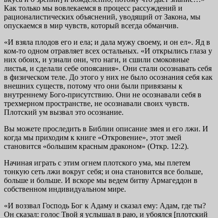
Как только мы вовлекаемся в процесс рассуждений и
рационалистических объяснений, уводящий от Закона, мы
опускаемся в мир чувств, который всегда обманчив.
«И взяла плодов его и ела; и дала мужу своему, и он ел». Яд в
ком-то одном отравляет всех остальных. «И открылись глаза у
них обоих, и узнали они, что наги, и сшили смоковные
листья, и сделали себе опоясания». Они стали осознавать себя
в физическом теле. До этого у них не было осознания себя как
внешних существ, потому что они были привязаны к
внутреннему Бого-присутствию. Они не осознавали себя в
трехмерном пространстве, не осознавали своих чувств.
Плотский ум вызвал это осознание.
Вы можете проследить в Библии описание змея и его лжи. И
когда мы приходим к книге «Откровение», этот змей
становится «большим красным драконом» (Откр. 12:2).
Начиная играть с этим огнем плотского ума, мы плетем
тонкую сеть лжи вокруг себя; и она становится все больше,
больше и больше. И вскоре мы ведем битву Армагеддон в
собственном индивидуальном мире.
«И воззвал Господь Бог к Адаму и сказал ему: Адам, где ты?
Он сказал: голос Твой я услышал в раю, и убоялся [плотский