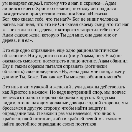
ум внедряет
страх
], потому что я наг, и скрылся». Адам
лишился своего Христо-сознания, поэтому он стыдился
находиться в присутствии сознания Бога. «И сказал
Бог:
кто
сказал тебе, что ты наг?» Бог не видит человека
нагим. Бог знал, что это не Он сказал своему сыну, что тот наг.
«…не ел ли ты от дерева, с которого я запретил тебе есть?
Адам сказал: жена, которую Ты дал мне, она дала мне от
дерева, и я ел».
Это еще одно оправдание, еще одно рационалистическое
объяснение. Ни у одного из них (ни у Адама, ни у Евы) не
оказалось смелости посмотреть в лицо истине. Адам обвинил
Еву и таким образом пытался оправдать (логически
объяснить) свое поведение: «Ну, жена дала мне плод, а жену
дал мне Ты, Боже. Так как же Ты можешь обвинять меня?»
Это инь и ян; мужской и женский лучи должны действовать
как Христос в каждом. Но ведя внутренний спор, мы подчас
мечемся от одной стороны обороны к другой. Когда мы
видим, что не находим должные доводы с одной стороны, мы
бросаемся в другую сторону, чтобы найти защиту и
оправдание там. И каждый раз мы надеемся, что либо в
крайне правой позиции, либо в крайней левой мы сможем
найти достойное оправдание своих поступков.