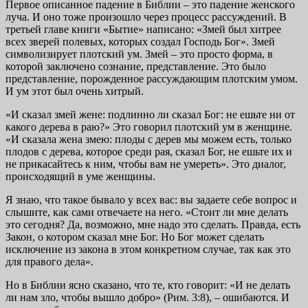
Первое описанное падение в Библии – это падение женского
луча. И оно тоже произошло через процесс рассуждений. В
третьей главе книги «Бытие» написано: «Змей был хитрее
всех зверей полевых, которых создал Господь Бог». Змей
символизирует плотский ум. Змей – это просто форма, в
которой заключено сознание, представление. Это было
представление, порожденное рассуждающим плотским умом.
И ум этот был очень хитрый.
«И сказал змей жене: подлинно ли сказал Бог: не ешьте ни от
какого дерева в раю?» Это говорил плотский ум в женщине.
«И сказала жена змею: плоды с дерев мы можем есть, только
плодов с дерева, которое среди рая, сказал Бог, не ешьте их и
не прикасайтесь к ним, чтобы вам не умереть». Это диалог,
происходящий в уме женщины.
Я знаю, что такое бывало у всех вас: вы задаете себе вопрос и
слышите, как сами отвечаете на него. «Стоит ли мне делать
это сегодня? Да, возможно, мне надо это сделать. Правда, есть
Закон, о котором сказал мне Бог. Но Бог может сделать
исключение из закона в этом конкретном случае, так как это
для правого дела».
Но в Библии ясно сказано, что те, кто говорит: «И не делать
ли нам зло, чтобы вышло добро» (Рим. 3:8), – ошибаются. И