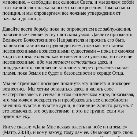
мгновение, – свободны как сыновья Света, и мы являем собой
этот живой свет пасхального утра воскресения. Такова наша
позиция, и мы опровергаем все ложные утверждения от
начала и до конца.
Давайте вести борьбу, пока не опровергнем все заблуждения,
навязанные человечеству плотским умом. Давайте призывать
Великого Божественного Направителя и просить его быть
нашим наставником и руководителем, пока мы не станем
невознесенными вознесенными существами – пока не сможем
ходить по земле
почти
как вознесенные существа, но все еще
невознесенные, ибо мы
желаем
оставаться
здесь и
поддерживать равновесие за планету через трехлепестковое
пламя, пока Земля не будет в безопасности в сердце Отца.
Мы не стремимся поскорее покинуть эту планету и поскорее
вознестись. Мы хотим оставаться здесь и являть свое
мастерство здесь и сейчас в этом физическом мире, показывая,
что мы можем воскресить и преобразовать все способности
внешних чувств в чувства души, в сознание Христо-разума. И
это возможно, это осуществимо, и это не трудно, если мы
будем начеку.
Иисус сказал: «Дана Мне всякая власть на небе и на земле»
(Матф. 28:18), и кому захочу, тому дам ее. Он может дать свою