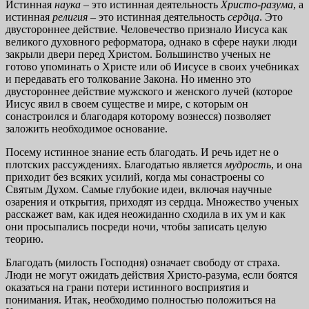
Истинная
наука
– это истинная деятельность
Христо-разума
, а
истинная
религия
– это истинная деятельность
сердца
. Это
двустороннее действие. Человечество признало Иисуса как
великого духовного реформатора, однако в сфере науки люди
закрыли двери перед Христом. Большинство ученых не
готово упоминать о Христе или об Иисусе в своих учебниках
и передавать его толкование Закона. Но именно это
двустороннее действие мужского и женского лучей (которое
Иисус явил в своем существе и мире, с которым он
сонастроился и благодаря которому вознесся) позволяет
заложить необходимое основание.
Посему истинное знание есть благодать. И речь идет не о
плотских рассуждениях. Благодатью является
мудрость
, и она
приходит без всяких усилий, когда мы сонастроены со
Святым Духом. Самые глубокие идеи, включая научные
озарения и открытия, приходят из сердца. Множество ученых
расскажет вам, как идея неожиданно сходила в их ум и как
они просыпались посреди ночи, чтобы записать целую
теорию.
Благодать (милость Господня) означает свободу от страха.
Люди не могут ожидать действия Христо-разума, если боятся
оказаться на грани потери истинного восприятия и
понимания. Итак, необходимо полностью положиться на