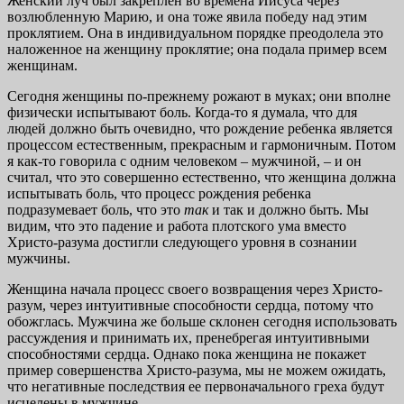
Женский луч был закреплен во времена Иисуса через
возлюбленную Марию, и она тоже явила победу над этим
проклятием. Она в индивидуальном порядке преодолела это
наложенное на женщину проклятие; она подала пример всем
женщинам.
Сегодня женщины по-прежнему рожают в муках; они вполне
физически испытывают боль. Когда-то я думала, что для
людей должно быть очевидно, что рождение ребенка является
процессом естественным, прекрасным и гармоничным. Потом
я как-то говорила с одним человеком – мужчиной, – и он
считал, что это совершенно естественно, что женщина должна
испытывать боль, что процесс рождения ребенка
подразумевает боль, что это
так
и так и должно быть. Мы
видим, что это падение и работа плотского ума вместо
Христо-разума достигли следующего уровня в сознании
мужчины.
Женщина начала процесс своего возвращения через Христо-
разум, через интуитивные способности сердца, потому что
обожглась. Мужчина же больше склонен сегодня использовать
рассуждения и принимать их, пренебрегая интуитивными
способностями сердца. Однако пока женщина не покажет
пример совершенства Христо-разума, мы не можем ожидать,
что негативные последствия ее первоначального греха будут
исцелены в мужчине.