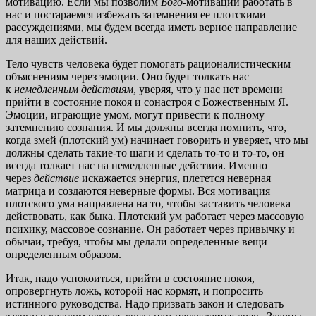
мотивацию. Если мы позволим
Бого
-мотивации работать в
нас и постараемся избежать затемнения ее плотскими
рассуждениями, мы будем всегда иметь верное направление
для наших действий.
Тело чувств человека будет помогать рационалистическим
объяснениям через эмоции. Оно будет толкать нас
к
немедленным действиям
, уверяя, что у нас нет времени
прийти в состояние покоя и сонастроя с Божественным Я.
Эмоции, играющие умом, могут привести к полному
затемнению сознания. И мы должны всегда помнить, что,
когда змей (плотский ум) начинает говорить и уверяет, что мы
должны сделать такие-то шаги и сделать то-то и то-то, он
всегда толкает нас на немедленные действия. Именно
через
действие
искажается энергия, плетется неверная
матрица и создаются неверные формы. Вся мотивация
плотского ума направлена на то, чтобы заставить человека
действовать, как быка. Плотский ум работает через массовую
психику, массовое сознание. Он работает через привычку и
обычаи, требуя, чтобы мы делали определенные вещи
определенным образом.
Итак, надо успокоиться, прийти в состояние покоя,
опровергнуть ложь, которой нас кормят, и попросить
истинного руководства. Надо призвать закон и следовать