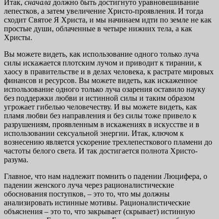
Итак,
сначала
должно быть достигнуто уравновешивание
лепестков, а затем увеличение Христо-проявления. И тогда
сходит Святое Я Христа, и мы начинаем идти по земле не как
простые души, облаченные в четыре нижних тела, а как
Христы.
Вы можете видеть, как использование одного только луча
силы искажается плотским лучом и приводит к тирании, к
хаосу в правительстве и в делах человека, к растрате мировых
финансов и ресурсов. Вы можете видеть, как искаженное
использование одного только луча озарения оставило науку
без поддержки любви и истинной силы и таким образом
угрожает гибелью человечеству. И вы можете видеть, как
пламя любви без направления и без силы тоже привело к
разрушениям, проявленным в искажениях в искусстве и в
использовании сексуальной энергии. Итак, ключом к
вознесению является ускорение трехлепесткового пламени до
частоты белого света. И так достигается полнота Христо-
разума.
Главное, что нам надлежит помнить о падении Люцифера, о
падении женского луча через рационалистические
обоснования поступков, – это то, что мы должны
анализировать истинные мотивы. Рационалистические
объяснения – это то, что закрывает (скрывает) истинную