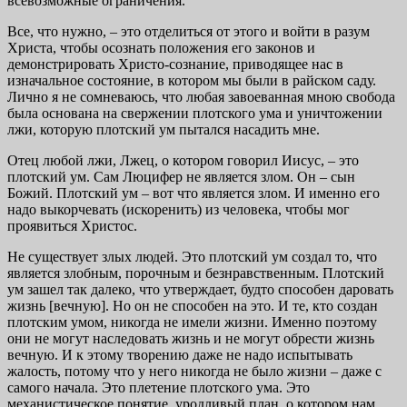
всевозможные ограничения.
Все, что нужно, – это отделиться от этого и войти в разум
Христа, чтобы осознать положения его законов и
демонстрировать Христо-сознание, приводящее нас в
изначальное состояние, в котором мы были в райском саду.
Лично я не сомневаюсь, что любая завоеванная мною свобода
была основана на свержении плотского ума и уничтожении
лжи, которую плотский ум пытался насадить мне.
Отец любой лжи, Лжец, о котором говорил Иисус, – это
плотский ум. Сам Люцифер не является злом. Он – сын
Божий. Плотский ум – вот что является злом. И именно его
надо выкорчевать (искоренить) из человека, чтобы мог
проявиться Христос.
Не существует злых людей. Это плотский ум создал то, что
является злобным, порочным и безнравственным. Плотский
ум зашел так далеко, что утверждает, будто способен даровать
жизнь [вечную]. Но он не способен на это. И те, кто создан
плотским умом, никогда не имели жизни. Именно поэтому
они не могут наследовать жизнь и не могут обрести жизнь
вечную. И к этому творению даже не надо испытывать
жалость, потому что у него никогда не было жизни – даже с
самого начала. Это плетение плотского ума. Это
механистическое понятие, уродливый план, о котором нам