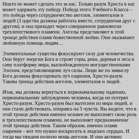
Никто не может сделать это за нас. Только разум Христа в нас
может одержать эту победу. Победа этого Учебного Класса –
это победа через сотрудничество ангелов, элементалов и
людей (3 царства должны работать вместе, сотрудничая друг с
другом), и она приходит через совершенное равновесие
трехлепесткового пламени. Ангелы представляют в этой
троице действия пламя божественной любви. Они оказывают
любовную помощь людям…
Элементальные существа фокусируют силу для человечества.
Они берут энергии Бога и строят горы, реки, деревья и леса и
саму платформу мира, высвобожденную могущественными
Элохим, представляющими луч силы. Люди же по замыслу
Бога должны фокусировать луч озарения, Христо-разум.
Такова троица действия ангелов, элементалов и людей.
Итак, мы должны вернуться к первоначальному падению,
первоначальному заблуждению человека, когда он потерял
Христо-разум. Христо-разум был вытеснен из мира людей, и
они стали действовать, опираясь на 5 чувств. Вы видите, что в
этой троице действия именно
человек
не выполняет свою роль
в трехлепестковом пламени, не выполняет предназначение
этой троицы действия. Таким образом, именно пламя
озарения – вот что нужно воскресить в людских сердцах. И
тогда мы увидим полную мощь ангелов. И они активно