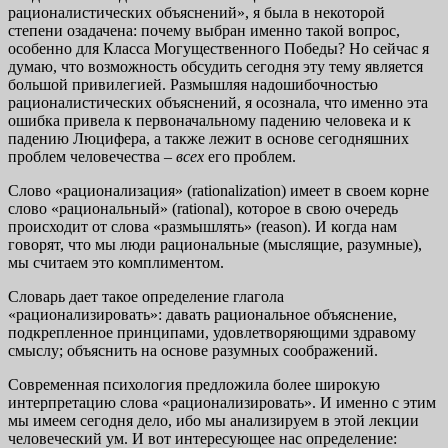
рационалистических объяснений», я была в некоторой
степени озадачена: почему выбран именно такой вопрос,
особенно для Класса Могущественного Победы? Но сейчас я
думаю, что возможность обсудить сегодня эту тему является
большой привилегией. Размышляя надошибочностью
рационалистических объяснений, я осознала, что именно эта
ошибка привела к первоначальному падению человека и к
падению Люцифера, а также лежит в основе сегодняшних
проблем человечества –
всех
его проблем.
Слово «рационализация» (rationalization) имеет в своем корне
слово «рациональный» (rational), которое в свою очередь
происходит от слова «размышлять» (reason). И когда нам
говорят, что мы люди рациональные (мыслящие, разумные),
мы считаем это комплиментом.
Словарь дает такое определение глагола
«рационализировать»: давать рациональное объяснение,
подкрепленное принципами, удовлетворяющими здравому
смыслу; объяснить на основе разумных соображений.
Современная психология предложила более широкую
интерпретацию слова «рационализировать». И именно с этим
мы имеем сегодня дело, ибо мы анализируем в этой лекции
человеческий ум. И вот интересующее нас определение: