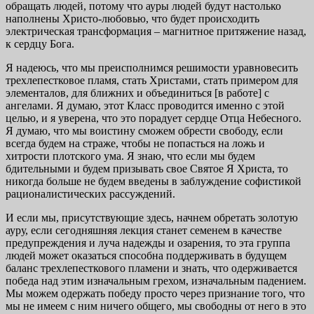
обращать людей, потому что ауры людей будут настолько
наполнены Христо-любовью, что будет происходить
электрическая трансформация – магнитное притяжение назад,
к сердцу Бога.
Я надеюсь, что мы преисполнимся решимости уравновесить
трехлепестковое пламя, стать Христами, стать примером для
элементалов, для ближних и объединиться [в работе] с
ангелами. Я думаю, этот Класс проводится именно с этой
целью, и я уверена, что это порадует сердце Отца Небесного.
Я думаю, что мы воистину сможем обрести свободу, если
всегда будем на страже, чтобы не попасться на ложь и
хитрости плотского ума. Я знаю, что если мы будем
бдительными и будем призывать свое Святое Я Христа, то
никогда больше не будем введены в заблуждение софистикой
рационалистических рассуждений.
И если мы, присутствующие здесь, начнем обретать золотую
ауру, если сегодняшняя лекция станет семенем в качестве
предупреждения и луча надежды и озарения, то эта группа
людей может оказаться способна поддерживать в будущем
баланс трехлепесткового пламени и знать, что одерживается
победа над этим изначальным грехом, изначальным падением.
Мы можем одержать победу просто через признание того, что
мы не имеем с ним ничего общего, мы свободны от него в это