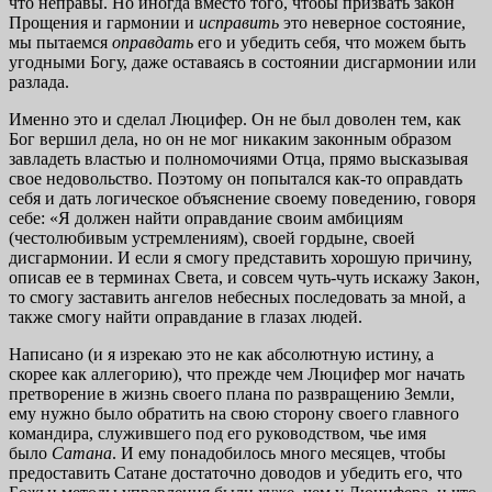
что неправы. Но иногда вместо того, чтобы призвать закон
Прощения и гармонии и
исправить
это неверное состояние,
мы пытаемся
оправдать
его и убедить себя, что можем быть
угодными Богу, даже оставаясь в состоянии дисгармонии или
разлада.
Именно это и сделал Люцифер. Он не был доволен тем, как
Бог вершил дела, но он не мог никаким законным образом
завладеть властью и полномочиями Отца, прямо высказывая
свое недовольство. Поэтому он попытался как-то оправдать
себя и дать логическое объяснение своему поведению, говоря
себе: «Я должен найти оправдание своим амбициям
(честолюбивым устремлениям), своей гордыне, своей
дисгармонии. И если я смогу представить хорошую причину,
описав ее в терминах Света, и совсем чуть-чуть искажу Закон,
то смогу заставить ангелов небесных последовать за мной, а
также смогу найти оправдание в глазах людей.
Написано (и я изрекаю это не как абсолютную истину, а
скорее как аллегорию), что прежде чем Люцифер мог начать
претворение в жизнь своего плана по развращению Земли,
ему нужно было обратить на свою сторону своего главного
командира, служившего под его руководством, чье имя
было
Сатана
. И ему понадобилось много месяцев, чтобы
предоставить Сатане достаточно доводов и убедить его, что