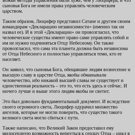
Божьи методы управления были хуже, чем у Люцифера, и что
сыновья Бога не имели права управлять человеческим
царством.
Таким образом, Люцифер представил Сатане и другим своим
командирам «Декларацию независимости» (именно так он
назвал ее). И в этой «Декларации» он провозгласил, что
человеческие существа имеют право сами управлять собой и
им не нужно подчиняться Отцу Небесному. Он также
провозгласил, что сама эта планета должна быть независима
от Отца Небесного и полностью управляться теми, кто ее
населяет.
Он заявил, что сыновья Бога, обещавшие людям вознесение и
высшую славу в царстве Отца, якобы обманывали
человечество, ибо никакой высшей славы не существует и
единственная реальность – это то, что есть здесь и сейчас. И
ничего лучше и выше этого людям якобы не светит.
Это был довольно фундаментальный документ. И вследствие
своего огромного света, Люцифер одурачил множество
ангелов, которые не могли поверить, что существо такого
великого света могло сбиться с пути.
Также написано, что Великий Закон предоставил ему
милосердную возможность вернуться к сердцу Отца – цикл в