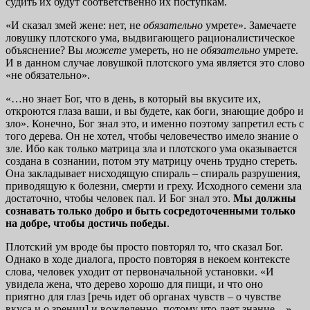
судить их будут соответственно их поступкам.
«И сказал змей жене: нет, не
обязательно
умрете». Замечаете
ловушку плотского ума, выдвигающего рационалистическое
объяснение? Вы
можете
умереть, но не
обязательно
умрете.
И в данном случае ловушкой плотского ума является это слово
«не обязательно».
«…но знает Бог, что в день, в который вы вкусите их,
откроются глаза ваши, и вы будете, как боги, знающие добро и
зло». Конечно, Бог знал это, и именно поэтому запретил есть с
того дерева. Он не хотел, чтобы человечество имело знание о
зле. Ибо как только матрица зла и плотского ума оказывается
создана в сознании, потом эту матрицу очень трудно стереть.
Она закладывает нисходящую спираль – спираль разрушения,
приводящую к болезни, смерти и греху. Исходного семени зла
достаточно, чтобы человек пал. И Бог знал это.
Мы должны
сознавать только добро и быть сосредоточенными только
на добре, чтобы достичь победы
.
Плотский ум вроде бы просто повторял то, что сказал Бог.
Однако в ходе диалога, просто повторяя в некоем контексте
слова, человек уходит от первоначальной установки. «И
увидела жена, что дерево хорошо для пищи, и что оно
приятно для глаз [речь идет об органах чувств – о чувстве
вкуса и о зрении] и вожделенно, потому что дает знание…»