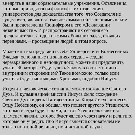
внедрять в наши образовательные учреждения. Объяснения,
которые приводятся на философских отделениях
университетов для доказательства того, что Создателя не
существует, являются теми же самыми объяснениями, какие
были представлены Люцифером в его «Декларации
независимости». И распространяют их сегодня его
представители. И одна из самых больших задач, стоящих
перед нами, – просвещение людей в этом вопросе.
Можете ли вы представить себе Университеты Вознесенных
Владык, основанные на знаниях сердца – сердца
неразвращенного и неподкупного; можете ли представить
учителей, которые будут учить Закону в соответствии с
внутренним откровением? Такое возможно, только если
учителя будут настоящими Христами, подобно Иисусу.
Исцелить человеческое сознание может схождение Святого
Духа. И кульминацией миссии Иисуса было схождение
Святого Духа в день Пятидесятницы. Когда Иисус вознесся к
Отцу Небесному, он обещал, что пошлет другого Утешителя,
который всегда будет с нами; и этот Утешитель является
пламенем жизни, которое будет явлено через науку и религию,
которые он учредит. Ибо Иисус является основателем не
только истинной религии, но и истинной науки.