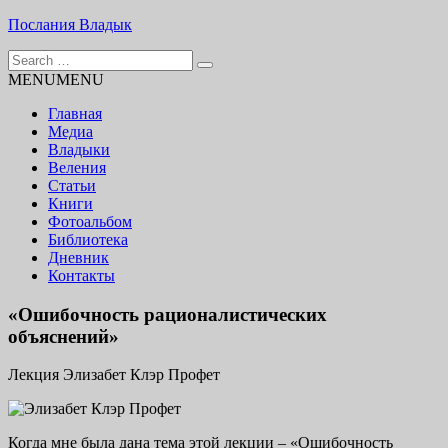
Skip
Послания Владык
to
Search
content
Основу сайта представляют Послания, или Диктовки,
for:
MENU
MENU
принятые Марком и Элизабет Профететами
Главная
Медиа
Владыки
Веления
Статьи
Книги
Фотоальбом
Библиотека
Дневник
Контакты
«Ошибочность рационалистических
объяснений»
Лекция Элизабет Клэр Профет
Когда мне была дана тема этой лекции – «Ошибочность