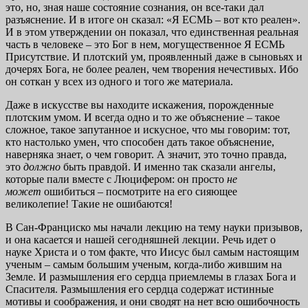
это, но, зная наше состояние сознания, он все-таки дал
разъяснение. И в итоге он сказал: «Я ЕСМЬ – вот кто реален».
И в этом утверждении он показал, что единственная реальная
часть в человеке – это Бог в нем, могущественное Я ЕСМЬ
Присутствие. И плотский ум, проявленный даже в сыновьях и
дочерях Бога, не более реален, чем творения нечестивых. Ибо
он соткан у всех из одного и того же материала.
Даже в искусстве вы находите искажения, порожденные
плотским умом. И всегда одно и то же объяснение – такое
сложное, такое запутанное и искусное, что мы говорим: тот,
кто настолько умен, что способен дать такое объяснение,
наверняка знает, о чем говорит. А значит, это точно правда,
это
должно
быть правдой. И именно так сказали ангелы,
которые пали вместе с Люцифером: он просто
не
может
ошибиться – посмотрите на его сияющее
великолепие! Такие не ошибаются!
В Сан-Франциско мы начали лекцию на тему науки призывов,
и она касается и нашей сегодняшней лекции. Речь идет о
науке Христа и о том факте, что Иисус был самым настоящим
ученым – самым большим ученым, когда-либо жившим на
Земле. И размышления его сердца приемлемы в глазах Бога и
Спасителя. Размышления его сердца содержат истинные
мотивы и соображения, и они сводят на нет всю ошибочность