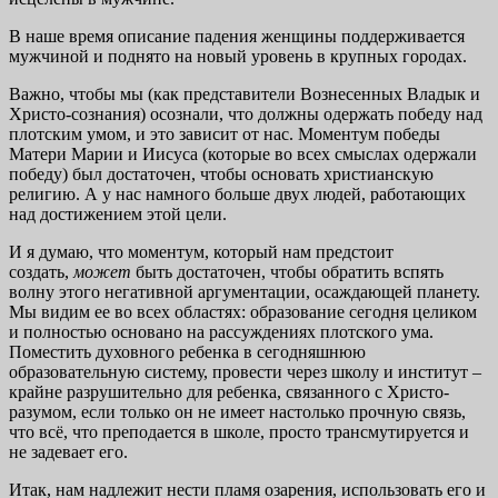
В наше время описание падения женщины поддерживается
мужчиной и поднято на новый уровень в крупных городах.
Важно, чтобы мы (как представители Вознесенных Владык и
Христо-сознания) осознали, что должны одержать победу над
плотским умом, и это зависит от нас. Моментум победы
Матери Марии и Иисуса (которые во всех смыслах одержали
победу) был достаточен, чтобы основать христианскую
религию. А у нас намного больше двух людей, работающих
над достижением этой цели.
И я думаю, что моментум, который нам предстоит
создать,
может
быть достаточен, чтобы обратить вспять
волну этого негативной аргументации, осаждающей планету.
Мы видим ее во всех областях: образование сегодня целиком
и полностью основано на рассуждениях плотского ума.
Поместить духовного ребенка в сегодняшнюю
образовательную систему, провести через школу и институт –
крайне разрушительно для ребенка, связанного с Христо-
разумом, если только он не имеет настолько прочную связь,
что всё, что преподается в школе, просто трансмутируется и
не задевает его.
Итак, нам надлежит нести пламя озарения, использовать его и