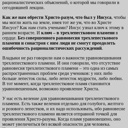
рационалистических объяснений, о которой мы говорили в
сегодняшней лекции.
Как же нам обрести Христо-разум, что был у Иисуса
, чтобы
мы могли жить на земле, имея тот же ум, что во Христе
Иисусе? Как нам стать учеными? Иисус узнал ключ к этому в
раннем возрасте. И
ключ – в трехлепестковом пламени
в
сердце.
Без
совершенного равновесия трехлепесткового
пламени и сонастроя с ним люди
не смогут преодолеть
ошибочность рационалистических рассуждений
.
Владыки не раз говорили нам о важности уравновешивания
трехлепесткового пламени. И они говорили, что отсутствие
равновесия трехлепесткового пламени – это одна из самых
распространенных проблем среди учеников: у них либо
больше лепесток силы, либо лепесток мудрости, либо любви.
В тот момент, когда трехлепестковое пламя становится
уравновешенным, возможно проявление Христа.
У нас есть веление для уравновешивания трехлепесткового
пламени. Есть также веления отдельно для голубого, желтого
и розового лепестков, и их надо использовать, ибо равновесие
трехлепесткового пламени является отправной точкой для
проявления Христо-разума. Когда пламя уравновешено, оно
может увеличиться без всякой опасности для человека.