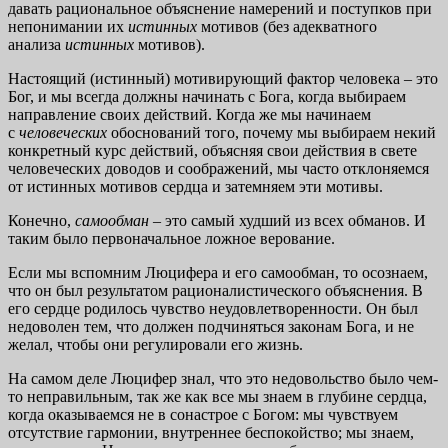
давать рациональное объяснение намерений и поступков при
непонимании их
истинных
мотивов (без адекватного
анализа
истинных
мотивов).
Настоящий (истинный) мотивирующий фактор человека – это
Бог, и мы всегда должны начинать с Бога, когда выбираем
направление своих действий. Когда же мы начинаем
с
человеческих
обоснований того, почему мы выбираем некий
конкретный курс действий, объясняя свои действия в свете
человеческих доводов и соображений, мы часто отклоняемся
от истинных мотивов сердца и затемняем эти мотивы.
Конечно,
самообман
– это самый худший из всех обманов. И
таким было первоначальное ложное верование.
Если мы вспомним Люцифера и его самообман, то осознаем,
что он был результатом рационалистического объяснения. В
его сердце родилось чувство неудовлетворенности. Он был
недоволен тем, что должен подчиняться законам Бога, и не
желал, чтобы они регулировали его жизнь.
На самом деле Люцифер знал, что это недовольство было чем-
то неправильным, так же как все мы знаем в глубине сердца,
когда оказываемся не в сонастрое с Богом: мы чувствуем
отсутствие гармонии, внутреннее беспокойство; мы знаем,