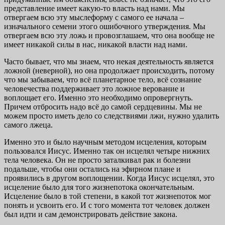
представление имеет какую-то власть над нами. Мы
отвергаем всю эту мыслеформу с самого ее начала –
изначального семени этого ошибочного утверждения. Мы
отвергаем всю эту ложь и провозглашаем, что она вообще не
имеет никакой силы в нас, никакой власти над нами.
Часто бывает, что мы знаем, что некая деятельность является
ложной (неверной), но она продолжает происходить, потому
что мы забываем, что всё планетарное тело, всё сознание
человечества поддерживает это ложное верование и
воплощает его. Именно это необходимо опровергнуть.
Причем отбросить надо всё до самой сердцевины. Мы не
можем просто иметь дело со следствиями лжи, нужно удалить
самого лжеца.
Именно это и было научным методом исцеления, которым
пользовался Иисус. Именно так он исцелял четыре нижних
тела человека. Он не просто заталкивал рак и болезни
подальше, чтобы они остались на эфирном плане и
проявились в другом воплощении. Когда Иисус исцелял, это
исцеление было для того жизнепотока окончательным.
Исцеление было в той степени, в какой тот жизнепоток мог
понять и усвоить его. И с того момента тот человек должен
был идти и сам демонстрировать действие закона.