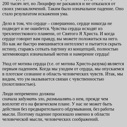
200 тысяч лет, но Люцифер не раскаялся и не отказался от
своих умозаключений. Таким было изначальное падение. Оно
стало результатом искажения ума.
Дело в том, что сердце – совершенно, сердце никогда не
подведет и не ошибется. Чувства сердца исходят из
трехлепесткового пламени, от Святого Я Христа. И когда
сердце говорит вам правду, вы можете положиться на него.
Но как же быстро вмешивается интеллект и пытается скрыть
истину, стараясь соткать паутину из концепций, полностью
затемняющих изначальный мотив и намерение сердца!
Уход от мотива сердца (т.е. от мотива Христо-разума) является
первым падением. Когда мы уходим от сердца, мы опускаемся
в плотское сознание и область человеческих чувств. Итак, мы
видим, что ум оказывается связан с чувственностью
(похотливостью).
Люди непременно должны
сначала
задумать
зло,
размышлять
о нем, прежде чем
воплотят его на физическом плане. У нас не может быть
действия без предварительного обдумывания, без работы
мысли. Поэтому падение произошло именно в области
человеческой мысли, человеческих соображений.