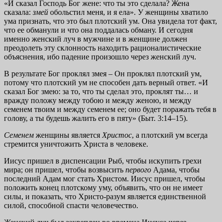
«И сказал Господь Бог жене: что ты это сделала? Жена
сказала:
змей
обольстил меня, и я ела». У женщины хватило
ума признать, что это был плотский ум. Она увидела тот факт,
что ее обманули и что она поддалась обману. И сегодня
именно женский луч в мужчине и в женщине должен
преодолеть эту склонность находить рационалистические
объяснения, ибо падение произошло через женский луч.
В результате Бог проклял змея – Он проклял плотский ум,
потому что плотский ум не способен дать верный ответ. «И
сказал Бог змею: за то, что ты сделал это, проклят ты… и
вражду положу между тобою и между женою, и между
семенем твоим и между семенем ее; оно будет поражать тебя в
голову, а ты будешь жалить его в пяту» (Быт. 3:14–15).
Семенем
женщины является
Христос
, а плотский ум всегда
стремится уничтожить Христа в человеке.
Иисус пришел в диспенсации Рыб, чтобы искупить грехи
мира; он пришел, чтобы возвысить
первого
Адама, чтобы
последний Адам мог стать Христом. Иисус пришел, чтобы
положить конец плотскому уму, объявить, что он не имеет
силы, и показать, что Христо-разум является единственной
силой, способной спасти человечество.