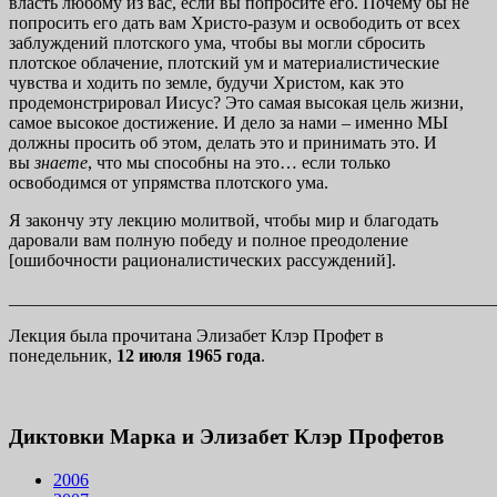
власть любому из вас, если вы попросите его. Почему бы не
попросить его дать вам Христо-разум и освободить от всех
заблуждений плотского ума, чтобы вы могли сбросить
плотское облачение, плотский ум и материалистические
чувства и ходить по земле, будучи Христом, как это
продемонстрировал Иисус? Это самая высокая цель жизни,
самое высокое достижение. И дело за нами – именно МЫ
должны просить об этом, делать это и принимать это. И
вы
знаете
, что мы способны на это… если только
освободимся от упрямства плотского ума.
Я закончу эту лекцию молитвой, чтобы мир и благодать
даровали вам полную победу и полное преодоление
[ошибочности рационалистических рассуждений].
_______________________________________________________
Лекция была прочитана Элизабет Клэр Профет в
понедельник,
12 июля 1965 года
.
Диктовки Марка и Элизабет Клэр Профетов
2006