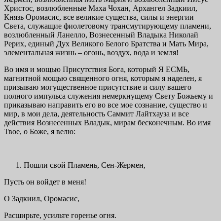
Христос, возлюбленные Маха Чохан, Архангел Задкиил,
Князь Оромасис, все великие существа, силы и энергии
Света, служащие фиолетовому трансмутирующему пламени,
возлюбленный Ланелло, Вознесенный Владыка Николай
Рерих, единый Дух Великого Белого Братства и Мать Мира,
элементальная жизнь – огонь, воздух, вода и земля!
Во имя и мощью Присутствия Бога, который Я ЕСМЬ,
магнитной мощью священного огня, которым я наделен, я
призываю могущественное присутствие и силу вашего
полного импульса служения немеркнущему Свету Божьему и
приказываю направить его во все мое сознание, существо и
мир, в мои дела, деятельность Саммит Лайтхауза и все
действия Вознесенных Владык, мирам бесконечным. Во имя
Твое, о Боже, я велю:
Пошли свой Пламень, Сен-Жермен,
Пусть он войдет в меня!
О Задкиил, Оромасис,
Расширьте, усильте горенье огня.