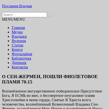
Skip
Послания Владык
to
Search
content
Основу сайта представляют Послания, или Диктовки,
for:
MENU
MENU
принятые Марком и Элизабет Профететами
Главная
Медиа
Владыки
Веления
Статьи
Книги
Фотоальбом
Библиотека
Дневник
Контакты
О СЕН-ЖЕРМЕН, ПОШЛИ ФИОЛЕТОВОЕ
ПЛАМЯ 70.15
Возлюбленное могущественное победоносное Присутствие
Бога, Я ЕСМЬ во мне, о бессмертное неугасимое пламя
Христолюбви в моем сердце, Святые Я Христа всего
человечества, возлюбленный Вознесенный Владыка Сен-
Жермен, возлюбленная Мать Мария и возлюбленный Иисус