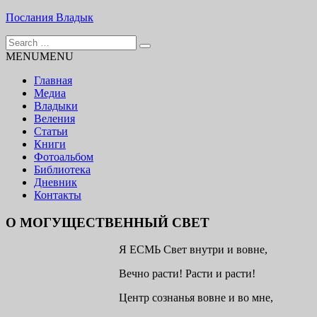
Skip
Послания Владык
to
Search
content
Основу сайта представляют Послания, или Диктовки,
for:
MENU
MENU
принятые Марком и Элизабет Профететами
Главная
Медиа
Владыки
Веления
Статьи
Книги
Фотоальбом
Библиотека
Дневник
Контакты
О МОГУЩЕСТВЕННЫЙ СВЕТ
Я ЕСМЬ Свет внутри и вовне,
Вечно расти! Расти и расти!
Центр сознанья вовне и во мне,