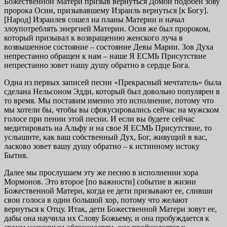
Божественной Матери призыв вернуться Домой подобен зову
пророка Осии, призывавшему Израиль вернуться [к Богу].
[Народ] Израилев сошел на планы Материи и начал
злоупотреблять энергией Материи. Осия же был пророком,
который призывал к возвращению женского луча в
возвышенное состояние – состояние Девы Марии. Зов Духа
непрестанно обращен к нам – наше Я ЕСМЬ Присутствие
непрестанно зовет нашу душу обратно в сердце Бога.
Одна из первых записей песни «Прекрасный мечтатель» была
сделана Нельсоном Эдди, который был довольно популярен в
то время. Мы поставим именно это исполнение, потому что
мы хотели бы, чтобы вы сфокусировались сейчас на мужском
голосе при пении этой песни. И если вы будете сейчас
медитировать на Альфу и на свое Я ЕСМЬ Присутствие, то
услышите, как ваш собственный Дух, Бог, живущий в вас,
ласково зовет вашу душу обратно – к истинному истоку
Бытия.
Далее мы прослушаем эту же песню в исполнении хора
Мормонов. Это второе [по важности] событие в жизни
Божественной Матери, когда ее дети призывают ее, сливши
свои голоса в один большой хор, потому что желают
вернуться к Отцу. Итак, дети Божественной Матери зовут ее,
дабы она научила их Слову Божьему, и она пробуждается к