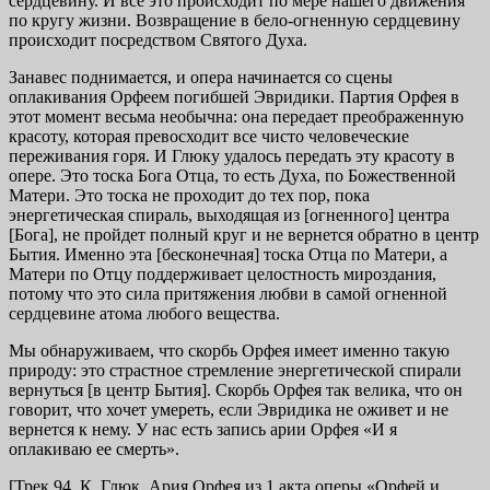
сердцевину. И все это происходит по мере нашего движения
по кругу жизни. Возвращение в бело-огненную сердцевину
происходит посредством Святого Духа.
Занавес поднимается, и опера начинается со сцены
оплакивания Орфеем погибшей Эвридики. Партия Орфея в
этот момент весьма необычна: она передает преображенную
красоту, которая превосходит все чисто человеческие
переживания горя. И Глюку удалось передать эту красоту в
опере. Это тоска Бога Отца, то есть Духа, по Божественной
Матери. Это тоска не проходит до тех пор, пока
энергетическая спираль, выходящая из [огненного] центра
[Бога], не пройдет полный круг и не вернется обратно в центр
Бытия. Именно эта [бесконечная] тоска Отца по Матери, а
Матери по Отцу поддерживает целостность мироздания,
потому что это сила притяжения любви в самой огненной
сердцевине атома любого вещества.
Мы обнаруживаем, что скорбь Орфея имеет именно такую
природу: это страстное стремление энергетической спирали
вернуться [в центр Бытия]. Скорбь Орфея так велика, что он
говорит, что хочет умереть, если Эвридика не оживет и не
вернется к нему. У нас есть запись арии Орфея «И я
оплакиваю ее смерть».
[Трек 94. К. Глюк. Ария Орфея из 1 акта оперы «Орфей и