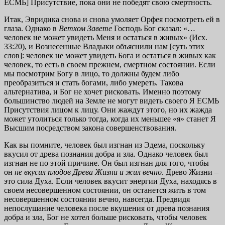
ЕСМЬ] Присутствие, пока они не победят свою смертность.
Итак, Эвридика снова и снова умоляет Орфея посмотреть ей в
глаза. Однако в
Ветхом Завете
Господь Бог сказал: «…
человек не может увидеть Меня и остаться в живых» (Исх.
33:20), и Вознесенные Владыки объяснили нам [суть этих
слов]: человек не может увидеть Бога и остаться в живых как
человек, то есть в своем прежнем, смертном состоянии. Если
мы посмотрим Богу в лицо, то должны будем либо
преобразиться и стать богами, либо умереть. Такова
альтернатива, и Бог не хочет рисковать. Именно поэтому
большинство людей на Земле не могут видеть своего Я ЕСМЬ
Присутствия лицом к лицу. Они жаждут этого, но их жажда
может утолиться только тогда, когда их меньшее «я» станет Я
Высшим посредством закона совершенствования.
Как вы помните, человек был изгнан из Эдема, поскольку
вкусил от древа познания добра и зла. Однако человек был
изгнан не по этой причине. Он был изгнан для того, чтобы
он
не вкусил плодов Древа Жизни и жил вечно
. Древо Жизни –
это сила Духа. Если человек вкусит энергии Духа, находясь в
своем несовершенном состоянии, он останется жить в том
несовершенном состоянии вечно, навсегда. Предвидя
непослушание человека после вкушения от древа познания
добра и зла, Бог не хотел больше рисковать, чтобы человек