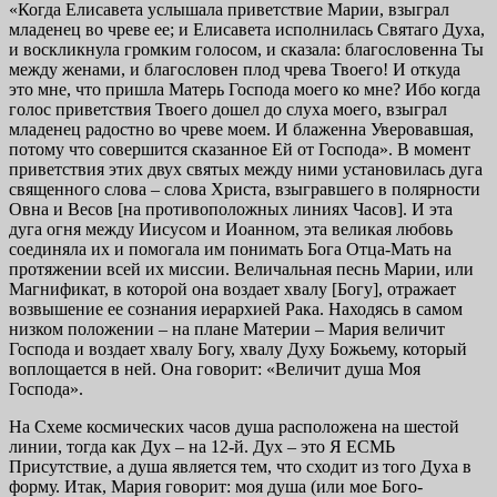
«Когда Елисавета услышала приветствие Марии, взыграл
младенец во чреве ее; и Елисавета исполнилась Святаго Духа,
и воскликнула громким голосом, и сказала: благословенна Ты
между женами, и благословен плод чрева Твоего! И откуда
это мне, что пришла Матерь Господа моего ко мне? Ибо когда
голос приветствия Твоего дошел до слуха моего, взыграл
младенец радостно во чреве моем. И блаженна Уверовавшая,
потому что совершится сказанное Ей от Господа». В момент
приветствия этих двух святых между ними установилась дуга
священного слова – слова Христа, взыгравшего в полярности
Овна и Весов [на противоположных линиях Часов]. И эта
дуга огня между Иисусом и Иоанном, эта великая любовь
соединяла их и помогала им понимать Бога Отца-Мать на
протяжении всей их миссии. Величальная песнь Марии, или
Магнификат, в которой она воздает хвалу [Богу], отражает
возвышение ее сознания иерархией Рака. Находясь в самом
низком положении – на плане Материи – Мария величит
Господа и воздает хвалу Богу, хвалу Духу Божьему, который
воплощается в ней. Она говорит: «Величит душа Моя
Господа».
На Схеме космических часов душа расположена на шестой
линии, тогда как Дух – на 12-й. Дух – это Я ЕСМЬ
Присутствие, а душа является тем, что сходит из того Духа в
форму. Итак, Мария говорит: моя душа (или мое Бого-