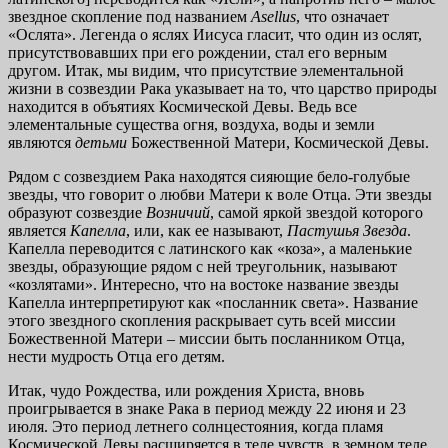
звездное скопление под названием
Asellus
, что означает
«Ослята». Легенда о яслях Иисуса гласит, что один из ослят,
присутствовавших при его рождении, стал его верным
другом. Итак, мы видим, что присутствие элементальной
жизни в созвездии Рака указывает на то, что царство природы
находится в объятиях Космической Девы. Ведь все
элементальные существа огня, воздуха, воды и земли
являются
детьми
Божественной Матери, Космической Девы.
Рядом с созвездием Рака находятся сияющие бело-голубые
звезды, что говорит о любви Матери к воле Отца. Эти звезды
образуют созвездие
Возничий
, самой яркой звездой которого
является
Капелла
, или, как ее называют,
Пастушья Звезда
.
Капелла переводится с латинского как «коза», а маленькие
звезды, образующие рядом с ней треугольник, называют
«козлятами». Интересно, что на востоке название звезды
Капелла интерпретируют как «посланник света». Название
этого звездного скопления раскрывает суть всей миссии
Божественной Матери – миссии быть посланником Отца,
нести мудрость Отца его детям.
Итак, чудо Рождества, или рождения Христа, вновь
проигрывается в знаке Рака в период между 22 июня и 23
июля. Это период летнего солнцестояния, когда пламя
Космической Девы расширяется в теле чувств, в земном теле