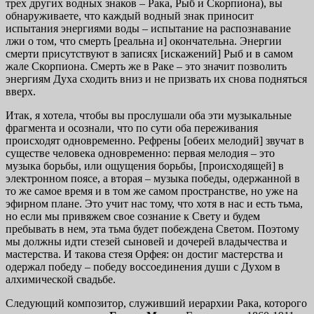
трех других водных знаков – Рака, Рыб и Скорпиона), вы
обнаруживаете, что каждый водный знак приносит
испытания энергиями воды – испытание на распознавание
лжи о том, что смерть [реальна и] окончательна. Энергии
смерти присутствуют в записях [искажений] Рыб и в самом
жале Скорпиона. Смерть же в Раке – это значит позволить
энергиям Духа сходить вниз и не призвать их снова подняться
вверх.
Итак, я хотела, чтобы вы прослушали оба эти музыкальные
фрагмента и осознали, что по сути оба переживания
происходят одновременно. Рефрены [обеих мелодий] звучат в
существе человека одновременно: первая мелодия – это
музыка борьбы, или ощущения борьбы, [происходящей] в
электронном поясе, а вторая – музыка победы, одержанной в
то же самое время и в том же самом пространстве, но уже на
эфирном плане. Это учит нас тому, что хотя в нас и есть тьма,
но если мы привяжем свое сознание к Свету и будем
пребывать в нем, эта тьма будет побеждена Светом. Поэтому
мы должны идти стезей сыновей и дочерей владычества и
мастерства. И такова стезя Орфея: он достиг мастерства и
одержал победу – победу воссоединения души с Духом в
алхимической свадьбе.
Следующий композитор, служивший иерархии Рака, которого