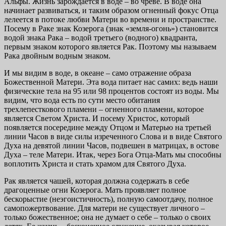
Альфы. Жизнь зарождается в воде – во чреве. В воде она
начинает развиваться, и таким образом огненный фокус Отца
лелеется в потоке любви Матери во времени и пространстве.
Посему в Раке знак Козерога (знак «земля-огонь») становится
водой знака Рака – водой третьего (водного) квадранта,
первым знаком которого является Рак. Поэтому мы называем
Рака двойным водным знаком.
И мы видим в воде, в океане – само отражение образа
Божественной Матери. Эта вода питает нас самих: ведь наши
физические тела на 95 или 98 процентов состоят из воды. Мы
видим, что вода есть по сути место обитания
трехлепесткового пламени – огненного пламени, которое
является Светом Христа. И посему Христос, который
появляется посередине между Отцом и Матерью на третьей
линии Часов в виде силы изреченного Слова и в виде Святого
Духа на девятой линии Часов, подвешен в матрицах, в остове
Духа – теле Матери. Итак, через Бога Отца-Мать мы способны
воплотить Христа и стать храмом для Святого Духа.
Рак является чашей, которая должна содержать в себе
драгоценные огни Козерога. Мать проявляет полное
бескорыстие (неэгоистичность), полную самоотдачу, полное
самопожертвование. Для матери не существует личного –
только божественное; она не думает о себе – только о своих