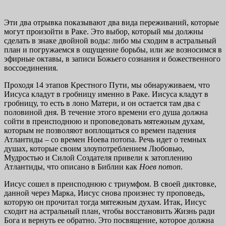
Эти два отрывка показывают два вида переживаний, которые
могут произойти в Раке. Это выбор, который мы должны
сделать в знаке двойной воды: либо мы сходим в астральный
план и погружаемся в ощущение борьбы, или же возносимся в
эфирные октавы, в записи Божьего сознания и божественного
воссоединения.
Проходя 14 этапов Крестного Пути, мы обнаруживаем, что
Иисуса кладут в гробницу именно в Раке. Иисуса кладут в
гробницу, то есть в лоно Матери, и он остается там два с
половиной дня. В течение этого времени его душа должна
сойти в преисподнюю и проповедовать мятежным духам,
которым не позволяют воплощаться со времен падения
Атлантиды – со времен Ноева потопа. Речь идет о темных
душах, которые своим злоупотреблением Любовью,
Мудростью и Силой Создателя привели к затоплению
Атлантиды, что описано в Библии как
Ноев потоп
.
Иисус сошел в преисподнюю с триумфом. В своей диктовке,
данной через Марка, Иисус снова произнес ту проповедь,
которую он прочитал тогда мятежным духам. Итак, Иисус
сходит на астральный план, чтобы восстановить Жизнь ради
Бога и вернуть ее обратно. Это посвящение, которое должна