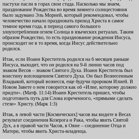
пастухи пасли в горах свои стада. Насколько мы знаем,
празднование Рождества во время зимнего солнцестояния
было задумано Эль Морией, который рекомендовал, чтобы
человечество начало праздновать приход Христа в самое
темное время года, в период самого большого
злоупотребления огнем Солнца в языческих ритуалах. Таким
образом Рождество, то есть празднование рождения Иисуса,
происходит не в то время, когда Иисус действительно
родился.
Итак, если Иоанн Креститель родился на 6 месяцев раньше
Иисуса, выходит, что он родился на 9-й линии часов под
знаком Весов – знаком Святого Духа. Иоанн Креститель был
воистину воплощением Святого Духа. Он был Вознесенным
Владыкой, который вознесся, еще будучи пророком Илией. В
Новом Завете о нем говорится как об «Илие, которому должно
придти». (Матф. 11:14) Иоанн Креститель пришел, чтобы
подготовить путь для Слова изреченного, «прямыми сделать
стези» Христу. (Марк 1:3)
Итак, в левой части [Космических] часов вы видите в Весах
результат соединения Козерога и Рака, чтобы явить Святой
Дух, а в правой части Часов, в Овне – соединение Отца и
Матери, чтобы явить Христа-младенца.