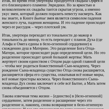
Итак, во время этой увертюры празднуется свадьба Орфея и
его близнецового пламени Эвридики. Но за яркостью и
великолепием их свадьбы таится скрытая угроза, а именно
укус змеи, который должен поразить невесту насмерть. Как
вы знаете, в Книге
Бытие
змея является символом падения
женского луча, падения женщины. И это падение происходит
через ее рассудок – через плотский ум.
Итак, увертюра переходит из тональности до мажор в
тональность до минор, то есть переходит с планов Духа (где
Альфа и Омега едины в бело-огненной сердцевине) к
схождению душ в Материю. Это разделение Бога Отца-
Матери, которое происходит ради определенной цели. Но это
разделение происходит ценой большой жертвы: Мать
жертвует своим единством с Отцом ради одной главной цели
– чтобы мог родиться божественный Сын-младенец. Через
рождение Сына-младенца существо Отца снова расширяется,
расширяется сфера его существа, охватывая всё новые миры,
всё новые просторы космоса. Через божественного Сына-
младенца Дух снова заключает в себе всё Бытие, а Мать затем
снова объединяется с Отцом.
Такова извечная тема жизни – [единство] в [бело-огненной]
сердцевине, затем разделение и расширение через это
разделение и, наконец, снова возвращение в бело-огненную