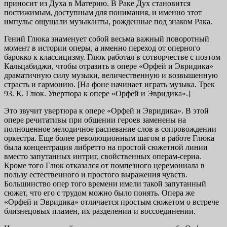
приносит из Духа в Материю. В Раке Дух становится
постижимым, доступным для понимания, и именно этот
импульс ощущали музыканты, рожденные под знаком Рака.
Гений Глюка знаменует собой весьма важный поворотный
момент в истории оперы, а именно переход от оперного
барокко к классицизму. Глюк работал в сотворчестве с поэтом
Кальцабиджи, чтобы отразить в опере «Орфей и Эвридика»
драматичную силу музыки, величественную и возвышенную
страсть и гармонию. [На фоне начинает играть музыка. Трек
93. К. Глюк. Увертюра к опере «Орфей и Эвридика».]
Это звучит увертюра к опере «Орфей и Эвридика». В этой
опере речитативы при общении героев заменены на
полноценное мелодичное распевание слов в сопровождении
оркестра. Еще более революционным шагом в работе Глюка
была концентрация либретто на простой сюжетной линии
вместо запутанных интриг, свойственных операм-сериа.
Кроме того Глюк отказался от помпезного церемониала в
пользу естественного и простого выражения чувств.
Большинство опер того времени имели такой запутанный
сюжет, что его с трудом можно было понять. Опера же
«Орфей и Эвридика» отличается простым сюжетом о встрече
близнецовых пламен, их разделении и воссоединении.