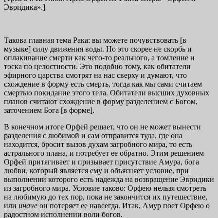
Эвридика».]
Такова главная тема Рака: вы можете почувствовать [в
музыке] силу движения воды. Но это скорее не скорбь и
оплакивание смерти как чего-то реального, а томление и
тоска по целостности. Это подобно тому, как обитатели
эфирного царства смотрят на нас сверху и думают, что
схождение в форму есть смерть, тогда как мы сами считаем
смертью покидание этого тела. Обитатели высших духовных
планов считают схождение в форму разделением с Богом,
заточением Бога [в форме].
В конечном итоге Орфей решает, что он не может вынести
разделения с любимой и сам отправится туда, где она
находится, бросит вызов духам загробного мира, то есть
астрального плана, и потребует ее обратно. Этим решением
Орфей притягивает и призывает присутствие Амура, бога
любви, который является ему и объясняет условие, при
выполнении которого есть надежда на возвращение Эвридики
из загробного мира. Условие таково: Орфею нельзя смотреть
на любимую до тех пор, пока не закончится их путешествие,
или
иначе
он потеряет ее навсегда. Итак, Амур поет Орфею о
радостном исполнении воли богов.