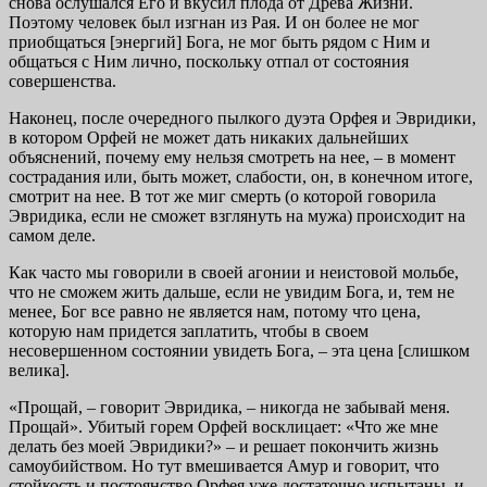
снова ослушался Его и вкусил плода от Древа Жизни.
Поэтому человек был изгнан из Рая. И он более не мог
приобщаться [энергий] Бога, не мог быть рядом с Ним и
общаться с Ним лично, поскольку отпал от состояния
совершенства.
Наконец, после очередного пылкого дуэта Орфея и Эвридики,
в котором Орфей не может дать никаких дальнейших
объяснений, почему ему нельзя смотреть на нее, – в момент
сострадания или, быть может, слабости, он, в конечном итоге,
смотрит на нее. В тот же миг смерть (о которой говорила
Эвридика, если не сможет взглянуть на мужа) происходит на
самом деле.
Как часто мы говорили в своей агонии и неистовой мольбе,
что не сможем жить дальше, если не увидим Бога, и, тем не
менее, Бог все равно не является нам, потому что цена,
которую нам придется заплатить, чтобы в своем
несовершенном состоянии увидеть Бога, – эта цена [слишком
велика].
«Прощай, – говорит Эвридика, – никогда не забывай меня.
Прощай». Убитый горем Орфей восклицает: «Что же мне
делать без моей Эвридики?» – и решает покончить жизнь
самоубийством. Но тут вмешивается Амур и говорит, что
стойкость и постоянство Орфея уже достаточно испытаны, и