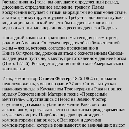
[четыре нижних] тела, вы ощущаете определенный разлад,
диссонанс, определенное волнение, тревогу. Пламя
воскресения вступает с этими вибрациями во взаимодействие,
а затем трансмутирует и удаляет. Требуется довольно глубокая
медитация на женский луч, чтобы следить за ходом его
музыки – за нитью энергии воскресения для века Водолея.
Последний композитор, которого мы сегодня рассмотрим,
родом из Америки. Он сумел передать образ божественной
жены – жены, которая, согласно предсказанию в
Книге
Откровение,
должна явиться с божественным Сыном-
младенцем в пустыне, в месте, приготовленном для нее Богом
(Откр. 12:1-6). Речь идет о девственной земле Американского
континента.
Итак, композитор
Стивен Фостер
, 1826-1864 гг., прожил
недолгую жизнь, умер в возрасте 37 лет. Он мелькнул как
падающая звезда в Каузальном Теле иерархии Рака и принес
музыку Божественной Матери в песне «Прекрасный
мечтатель». Спустившись с Небес на Землю, Фостер
спустился до самых глубин искажений Рака: он стал
алкоголиком, в результате чего его настигла преждевременная
и ужасная смерть. Подобное нередко происходит с
композиторами (например, с Вагнером и другими
композиторами), которые поднимаются до величайших высот