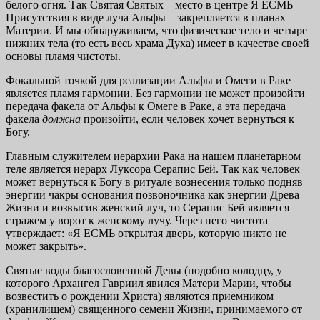
белого огня. Так Святая Святых – место в центре Я ЕСМЬ
Присутствия в виде луча Альфы – закрепляется в планах
Материи. И мы обнаруживаем, что физическое тело и четыре
нижних тела (то есть весь храма Духа) имеет в качестве своей
основы пламя чистоты.
Фокальной точкой для реализации Альфы и Омеги в Раке
является пламя гармонии. Без гармонии не может произойти
передача факела от Альфы к Омеге в Раке, а эта передача
факела
должна
произойти, если человек хочет вернуться к
Богу.
Главным служителем иерархии Рака на нашем планетарном
теле является иерарх Луксора Серапис Бей. Так как человек
может вернуться к Богу в ритуале вознесения только подняв
энергии чакры основания позвоночника как энергии Древа
Жизни и возвысив женский луч, то Серапис Бей является
стражем у ворот к женскому лучу. Через него чистота
утверждает: «Я ЕСМЬ открытая дверь, которую никто не
может закрыть».
Святые воды благословенной Девы (подобно колодцу, у
которого Архангел Гавриил явился Матери Марии, чтобы
возвестить о рождении Христа) являются приемником
(хранилищем) священного семени Жизни, принимаемого от