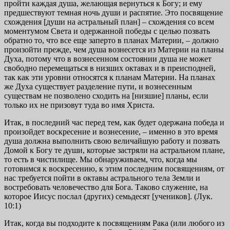
пройти каждая душа, желающая вернуться к Богу; и ему
предшествуют темная ночь души и распятие. Это посвящение
схождения [души на астральный план] – схождения со всем
моментумом Света и одержанной победы с целью позвать
обратно то, что все еще заперто в планах Материи, – должно
произойти прежде, чем душа вознесется из Материи на планы
Духа, потому что в вознесенном состоянии душа не может
свободно перемещаться в низших октавах и в преисподней,
так как эти уровни относятся к планам Материи. На планах
же Духа существует разделение пути, и вознесенным
существам не позволено сходить на [низшие] планы, если
только их не призовут туда во имя Христа.
Итак, в последний час перед тем, как будет одержана победа и
произойдет воскресение и вознесение, – именно в это время
душа должна выполнить свою величайшую работу и позвать
Домой к Богу те души, которые застряли на астральном плане,
то есть в чистилище. Мы обнаруживаем, что, когда мы
готовимся к воскресению, к этим последним посвящениям, от
нас требуется пойти в октавы астрального тела Земли и
востребовать человечество для Бога. Таково служение, на
которое Иисус послал (других) семьдесят [учеников]. (Лук.
10:1)
Итак, когда вы подходите к посвящениям Рака (или любого из