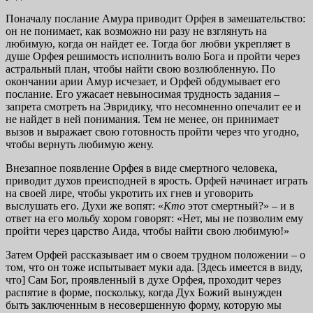
Поначалу послание Амура приводит Орфея в замешательство:
он не понимает, как возможно ни разу не взглянуть на
любимую, когда он найдет ее. Тогда бог любви укрепляет в
душе Орфея решимость исполнить волю Бога и пройти через
астральный план, чтобы найти свою возлюбленную. По
окончании арии Амур исчезает, и Орфей обдумывает его
послание. Его ужасает невыносимая трудность задания –
запрета смотреть на Эвридику, что несомненно опечалит ее и
не найдет в ней понимания. Тем не менее, он принимает
вызов и выражает свою готовность пройти через что угодно,
чтобы вернуть любимую жену.
Внезапное появление Орфея в виде смертного человека,
приводит духов преисподней в ярость. Орфей начинает играть
на своей лире, чтобы укротить их гнев и уговорить
выслушать его. Духи же вопят: «
Кто
этот смертный?» – и в
ответ на его мольбу хором говорят: «Нет, мы не позволим ему
пройти через царство Аида, чтобы найти свою любимую!»
Затем Орфей рассказывает им о своем трудном положении – о
том, что он тоже испытывает муки ада. [Здесь имеется в виду,
что] Сам Бог, проявленный в духе Орфея, проходит через
распятие в форме, поскольку, когда Дух Божий вынужден
быть заключенным в несовершенную форму, которую мы