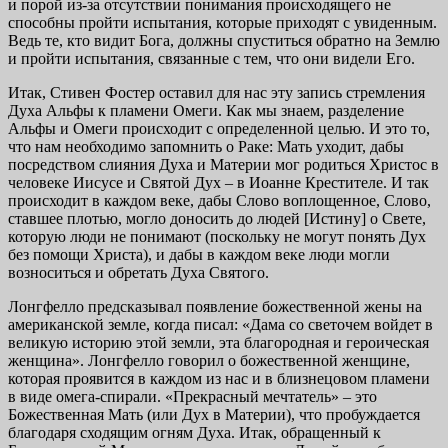
и порой из-за отсутствии понимания происходящего не
способны пройти испытания, которые приходят с увиденным.
Ведь те, кто видит Бога, должны спуститься обратно на Землю
и пройти испытания, связанные с тем, что они видели Его.
Итак, Стивен Фостер оставил для нас эту запись стремления
Духа Альфы к пламени Омеги. Как мы знаем, разделение
Альфы и Омеги происходит с определенной целью. И это то,
что нам необходимо запомнить о Раке: Мать уходит, дабы
посредством слияния Духа и Материи мог родиться Христос в
человеке Иисусе и Святой Дух – в Иоанне Крестителе. И так
происходит в каждом веке, дабы Слово воплощенное, Слово,
ставшее плотью, могло доносить до людей [Истину] о Свете,
которую люди не понимают (поскольку не могут понять Дух
без помощи Христа), и дабы в каждом веке люди могли
возноситься и обретать Духа Святого.
Лонгфелло предсказывал появление божественной жены на
американской земле, когда писал: «Дама со светочем войдет в
великую историю этой земли, эта благородная и героическая
женщина». Лонгфелло говорил о божественной женщине,
которая проявится в каждом из нас и в близнецовом пламени
в виде омега-спирали. «Прекрасный мечтатель» – это
Божественная Мать (или Дух в Материи), что пробуждается
благодаря сходящим огням Духа. Итак, обращенный к