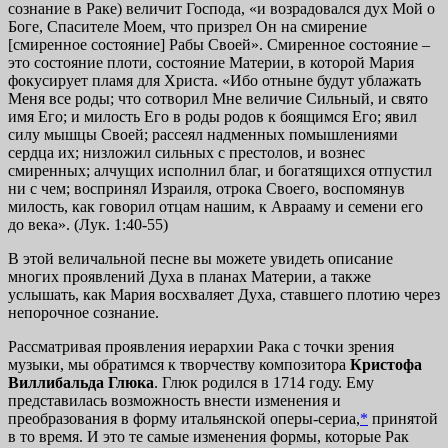
сознание в Раке) величит Господа, «и возрадовался дух Мой о
Боге, Спасителе Моем, что призрел Он на смирение
[смиренное состояние] Рабы Своей». Смиренное состояние –
это состояние плоти, состояние Материи, в которой Мария
фокусирует пламя для Христа. «Ибо отныне будут ублажать
Меня все роды; что сотворил Мне величие Сильный, и свято
имя Его; и милость Его в роды родов к боящимся Его; явил
силу мышцы Своей; рассеял надменных помышлениями
сердца их; низложил сильных с престолов, и вознес
смиренных; алчущих исполнил благ, и богатящихся отпустил
ни с чем; воспринял Израиля, отрока Своего, воспомянув
милость, как говорил отцам нашим, к Аврааму и семени его
до века». (Лук. 1:40-55)
В этой величальной песне вы можете увидеть описание
многих проявлений Духа в планах Материи, а также
услышать, как Мария восхваляет Духа, ставшего плотию через
непорочное сознание.
Рассматривая проявления иерархии Рака с точки зрения
музыки, мы обратимся к творчеству композитора
Кристофa
Виллибальдa Глюка
. Глюк родился в 1714 году. Ему
представилась возможность внести изменения и
преобразования в форму итальянской оперы-сериа,
*
принятой
в то время. И это те самые изменения формы, которые Рак