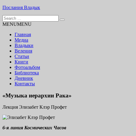
Skip
Послания Владык
to
Search
content
Основу сайта представляют Послания, или Диктовки,
for:
MENU
MENU
принятые Марком и Элизабет Профететами
Главная
Медиа
Владыки
Веления
Статьи
Книги
Фотоальбом
Библиотека
Дневник
Контакты
«Музыка иерархии Рака»
Лекция Элизабет Клэр Профет
6-я линия Космических Часов