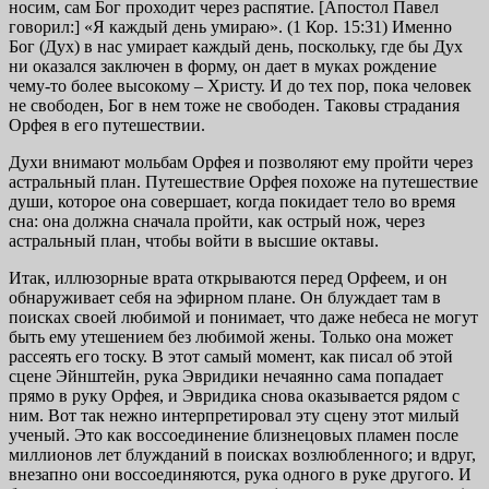
носим, сам Бог проходит через распятие. [Апостол Павел
говорил:] «Я каждый день умираю». (1 Кор. 15:31) Именно
Бог (Дух) в нас умирает каждый день, поскольку, где бы Дух
ни оказался заключен в форму, он дает в муках рождение
чему-то более высокому – Христу. И до тех пор, пока человек
не свободен, Бог в нем тоже не свободен. Таковы страдания
Орфея в его путешествии.
Духи внимают мольбам Орфея и позволяют ему пройти через
астральный план. Путешествие Орфея похоже на путешествие
души, которое она совершает, когда покидает тело во время
сна: она должна сначала пройти, как острый нож, через
астральный план, чтобы войти в высшие октавы.
Итак, иллюзорные врата открываются перед Орфеем, и он
обнаруживает себя на эфирном плане. Он блуждает там в
поисках своей любимой и понимает, что даже небеса не могут
быть ему утешением без любимой жены. Только она может
рассеять его тоску. В этот самый момент, как писал об этой
сцене Эйнштейн, рука Эвридики нечаянно сама попадает
прямо в руку Орфея, и Эвридика снова оказывается рядом с
ним. Вот так нежно интерпретировал эту сцену этот милый
ученый. Это как воссоединение близнецовых пламен после
миллионов лет блужданий в поисках возлюбленного; и вдруг,
внезапно они воссоединяются, рука одного в руке другого. И