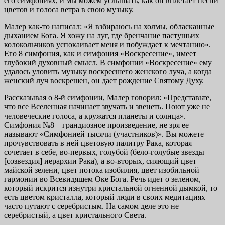
его симфониях, и мы можем услышать, как он вплетает песни
цветов и голоса ветра в свою музыку.
Малер как-то написал: «Я взбираюсь на холмы, обласканные
дыханием Бога. Я хожу на луг, где бренчание пастушьих
колокольчиков успокаивает меня и побуждает к мечтанию».
Его 8 симфония, как и симфония «Воскресение», имеет
глубокий духовный смысл. В симфонии «Воскресение» ему
удалось уловить музыку воскресшего женского луча, а когда
женский луч воскрешен, он дает рождение Святому Духу.
Рассказывая о 8-й симфонии, Малер говорил: «Представьте,
что все Вселенная начинает звучать и звенеть. Поют уже не
человеческие голоса, а кружатся планеты и солнца».
Симфония №8 – грандиозное произведение, не зря ее
называют «Симфонией тысячи (участников)». Вы можете
прочувствовать в ней цветовую палитру Рака, которая
сочетает в себе, во-первых, голубой (бело-голубые звезды
[созвездия] иерархии Рака), а во-вторых, сияющий цвет
майской зелени, цвет потока изобилия, цвет изобильной
гармонии во Всевидящем Оке Бога. Речь идет о зеленом,
который искрится изнутри кристальной огненной дымкой, то
есть цветом кристалла, который люди в своих медитациях
часто путают с серебристым. На самом деле это не
серебристый, а цвет кристального Света.