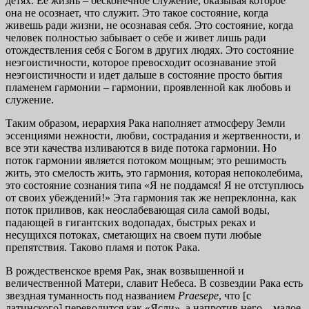
детях. Ее жизнь – бесконечное служение, оказывая которое
она не осознает, что служит. Это такое состояние, когда
живешь ради жизни, не осознавая себя. Это состояние, когда
человек полностью забывает о себе и живет лишь ради
отождествления себя с Богом в других людях. Это состояние
неэгоистичности, которое превосходит осознавание этой
неэгоистичности и идет дальше в состояние просто бытия
пламенем гармонии – гармонии, проявленной как любовь и
служение.
Таким образом, иерархия Рака наполняет атмосферу Земли
эссенциями нежности, любви, сострадания и жертвенности, и
все эти качества изливаются в виде потока гармонии. Но
поток гармонии является потоком мощным; это решимость
жить, это смелость жить, это гармония, которая непоколебима,
это состояние сознания типа «Я не поддамся! Я не отступлюсь
от своих убеждений!» Эта гармония так же непреклонна, как
поток приливов, как неослабевающая сила самой воды,
падающей в гигантских водопадах, быстрых реках и
несущихся потоках, сметающих на своем пути любые
препятствия. Таково пламя и поток Рака.
В рождественское время Рак, знак возвышенной и
величественной Матери, славит Небеса. В созвездии Рака есть
звездная туманность под названием
Praesepe
, что [с
латинского] переводится как «Ясли», а напротив него – малое