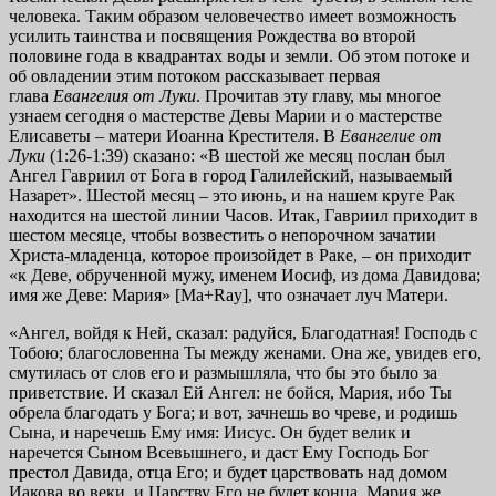
человека. Таким образом человечество имеет возможность
усилить таинства и посвящения Рождества во второй
половине года в квадрантах воды и земли. Об этом потоке и
об овладении этим потоком рассказывает первая
глава
Евангелия от Луки
. Прочитав эту главу, мы многое
узнаем сегодня о мастерстве Девы Марии и о мастерстве
Елисаветы – матери Иоанна Крестителя. В
Евангелие от
Луки
(1:26-1:39) сказано: «В шестой же месяц послан был
Ангел Гавриил от Бога в город Галилейский, называемый
Назарет». Шестой месяц – это июнь, и на нашем круге Рак
находится на шестой линии Часов. Итак, Гавриил приходит в
шестом месяце, чтобы возвестить о непорочном зачатии
Христа-младенца, которое произойдет в Раке, – он приходит
«к Деве, обрученной мужу, именем Иосиф, из дома Давидова;
имя же Деве: Мария» [Ma+Ray], что означает луч Матери.
«Ангел, войдя к Ней, сказал: радуйся, Благодатная! Господь с
Тобою; благословенна Ты между женами. Она же, увидев его,
смутилась от слов его и размышляла, что бы это было за
приветствие. И сказал Ей Ангел: не бойся, Мария, ибо Ты
обрела благодать у Бога; и вот, зачнешь во чреве, и родишь
Сына, и наречешь Ему имя: Иисус. Он будет велик и
наречется Сыном Всевышнего, и даст Ему Господь Бог
престол Давида, отца Его; и будет царствовать над домом
Иакова во веки, и Царству Его не будет конца. Мария же