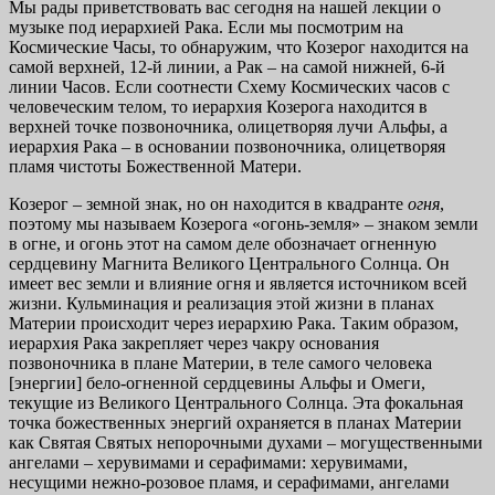
Мы рады приветствовать вас сегодня на нашей лекции о
музыке под иерархией Рака. Если мы посмотрим на
Космические Часы, то обнаружим, что Козерог находится на
самой верхней, 12-й линии, а Рак – на самой нижней, 6-й
линии Часов. Если соотнести Схему Космических часов с
человеческим телом, то иерархия Козерога находится в
верхней точке позвоночника, олицетворяя лучи Альфы, а
иерархия Рака – в основании позвоночника, олицетворяя
пламя чистоты Божественной Матери.
Козерог – земной знак, но он находится в квадранте
огня
,
поэтому мы называем Козерога «огонь-земля» – знаком земли
в огне, и огонь этот на самом деле обозначает огненную
сердцевину Магнита Великого Центрального Солнца. Он
имеет вес земли и влияние огня и является источником всей
жизни. Кульминация и реализация этой жизни в планах
Материи происходит через иерархию Рака. Таким образом,
иерархия Рака закрепляет через чакру основания
позвоночника в плане Материи, в теле самого человека
[энергии] бело-огненной сердцевины Альфы и Омеги,
текущие из Великого Центрального Солнца. Эта фокальная
точка божественных энергий охраняется в планах Материи
как Святая Святых непорочными духами – могущественными
ангелами – херувимами и серафимами: херувимами,
несущими нежно-розовое пламя, и серафимами, ангелами