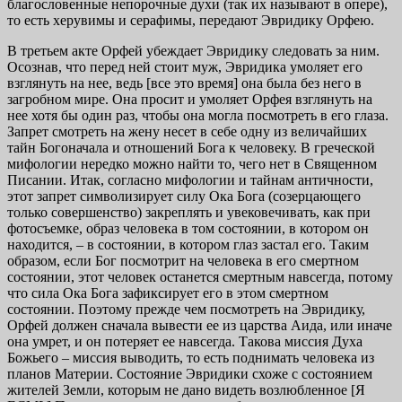
благословенные непорочные духи (так их называют в опере),
то есть херувимы и серафимы, передают Эвридику Орфею.
В третьем акте Орфей убеждает Эвридику следовать за ним.
Осознав, что перед ней стоит муж, Эвридика умоляет его
взглянуть на нее, ведь [все это время] она была без него в
загробном мире. Она просит и умоляет Орфея взглянуть на
нее хотя бы один раз, чтобы она могла посмотреть в его глаза.
Запрет смотреть на жену несет в себе одну из величайших
тайн Богоначала и отношений Бога к человеку. В греческой
мифологии нередко можно найти то, чего нет в Священном
Писании. Итак, согласно мифологии и тайнам античности,
этот запрет символизирует силу Ока Бога (созерцающего
только совершенство) закреплять и увековечивать, как при
фотосъемке, образ человека в том состоянии, в котором он
находится, – в состоянии, в котором глаз застал его. Таким
образом, если Бог посмотрит на человека в его смертном
состоянии, этот человек останется смертным навсегда, потому
что сила Ока Бога зафиксирует его в этом смертном
состоянии. Поэтому прежде чем посмотреть на Эвридику,
Орфей должен сначала вывести ее из царства Аида, или иначе
она умрет, и он потеряет ее навсегда. Такова миссия Духа
Божьего – миссия выводить, то есть поднимать человека из
планов Материи. Состояние Эвридики схоже с состоянием
жителей Земли, которым не дано видеть возлюбленное [Я