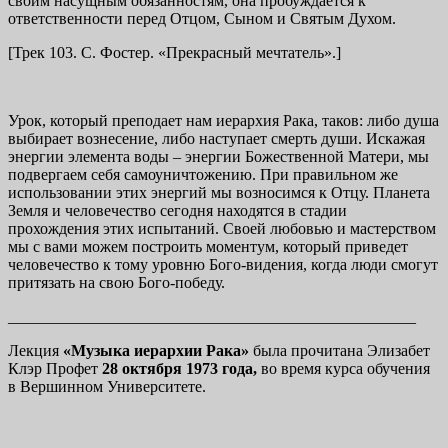
своим насущным обязанностям, она пробуждается к
ответственности перед Отцом, Сыном и Святым Духом.
[Трек 103. С. Фостер. «Прекрасный мечтатель».]
Урок, который преподает нам иерархия Рака, таков: либо душа
выбирает вознесение, либо наступает смерть души. Искажая
энергии элемента воды – энергии Божественной Матери, мы
подвергаем себя самоуничтожению. При правильном же
использовании этих энергий мы возносимся к Отцу. Планета
Земля и человечество сегодня находятся в стадии
прохождения этих испытаний. Своей любовью и мастерством
мы с вами можем построить моментум, который приведет
человечество к тому уровню Бого-видения, когда люди смогут
притязать на свою Бого-победу.
___________________________________________________
Лекция
«Музыка иерархии Рака»
была прочитана Элизабет
Клэр Профет
28 октября 1973 года,
во время курса обучения
в Вершинном Университете.