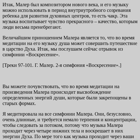
Итак, Малер был композитором нового века, и его музыку
можно использовать в период внутриутробного созревания
ребенка для развития духовных центров, то есть чакр. Эта
музыка воспитывает чувство прекрасного – качество, которым
люди весьма пренебрегают.
Величайшим приношением Малера является то, что во время
медитации на его музыку душа может совершить путешествие
в царство Духа. Итак, мы послушаем сейчас отрывок из
симфонии «Воскресение».
[Треки 97-101. Г. Малер. 2-я симфония «Воскресение».]
Вы можете почувствовать, что во время медитации на
произведения Малера происходит высвобождение
определенных энергий души, которые были закрепощены в
старых формах.
Я медитировала на все симфонии Малера. Они, безусловно,
очень длинные, и требуется немало терпения и концентрации,
чтобы следовать за потоком, потому что музыка Малера
проходит через четыре нижних тела и воскрешает в них
энергии Духа. По мере того как музыка проходит через ваши