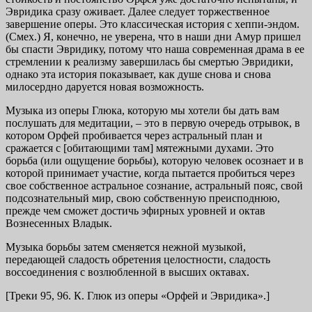
Эвридика сразу оживает. Далее следует торжественное
завершение оперы. Это классическая история с хеппи-эндом.
(Смех.) Я, конечно, не уверена, что в наши дни Амур пришел
бы спасти Эвридику, потому что наша современная драма в ее
стремлении к реализму завершилась бы смертью Эвридики,
однако эта история показывает, как душе снова и снова
милосердно даруется новая возможность.
Музыка из оперы Глюка, которую мы хотели бы дать вам
послушать для медитации, – это в первую очередь отрывок, в
котором Орфей пробивается через астральный план и
сражается с [обитающими там] мятежными духами. Это
борьба (или ощущение борьбы), которую человек осознает и в
которой принимает участие, когда пытается пробиться через
свое собственное астральное сознание, астральный пояс, свой
подсознательный мир, свою собственную преисподнюю,
прежде чем сможет достичь эфирных уровней и октав
Вознесенных Владык.
Музыка борьбы затем сменяется нежной музыкой,
передающей сладость обретения целостности, сладость
воссоединения с возлюбленной в высших октавах.
[Треки 95, 96. К. Глюк из оперы «Орфей и Эвридика».]