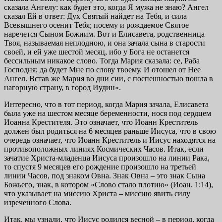
сказала Ангелу: как будет это, когда Я мужа не знаю? Ангел
сказал Ей в ответ: Дух Святый найдет на Тебя, и сила
Всевышнего осенит Тебя; посему и рождаемое Святое
наречется Сыном Божиим. Вот и Елисавета, родственница
Твоя, называемая неплодною, и она зачала сына в старости
своей, и ей уже шестой месяц, ибо у Бога не останется
бессильным никакое слово. Тогда Мария сказала: се, Раба
Господня; да будет Мне по слову твоему. И отошел от Нее
Ангел. Встав же Мария во дни сии, с поспешностью пошла в
нагорную страну, в город Иудин».
Интересно, что в тот период, когда Мария зачала, Елисавета
была уже на шестом месяце беременности, нося под сердцем
Иоанна Крестителя. Это означает, что Иоанн Креститель
должен был родиться на 6 месяцев раньше Иисуса, что в свою
очередь означает, что Иоанн Креститель и Иисус находятся на
противоположных линиях Космических Часов. Итак, если
зачатие Христа-младенца Иисуса произошло на линии Рака,
то спустя 9 месяцев его рождение произошло на третьей
линии Часов, под знаком Овна. Знак Овна – это знак Сына
Божьего, знак, в котором «Слово стало плотию» (Иоан. 1:14),
что указывает на миссию Христа – миссию явить силу
изреченного Слова.
Итак, мы узнали, что Иисус родился весной – в период, когда