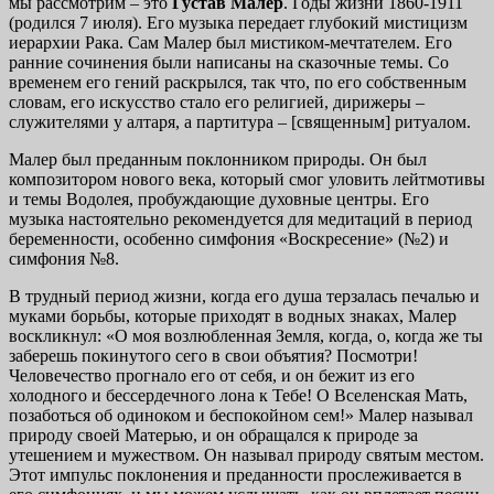
мы рассмотрим – это
Густав Малер
. Годы жизни 1860-1911
(родился 7 июля). Его музыка передает глубокий мистицизм
иерархии Рака. Сам Малер был мистиком-мечтателем. Его
ранние сочинения были написаны на сказочные темы. Со
временем его гений раскрылся, так что, по его собственным
словам, его искусство стало его религией, дирижеры –
служителями у алтаря, а партитура – [священным] ритуалом.
Малер был преданным поклонником природы. Он был
композитором нового века, который смог уловить лейтмотивы
и темы Водолея, пробуждающие духовные центры. Его
музыка настоятельно рекомендуется для медитаций в период
беременности, особенно симфония «Воскресение» (№2) и
симфония №8.
В трудный период жизни, когда его душа терзалась печалью и
муками борьбы, которые приходят в водных знаках, Малер
воскликнул: «О моя возлюбленная Земля, когда, о, когда же ты
заберешь покинутого сего в свои объятия? Посмотри!
Человечество прогнало его от себя, и он бежит из его
холодного и бессердечного лона к Тебе! О Вселенская Мать,
позаботься об одиноком и беспокойном сем!» Малер называл
природу своей Матерью, и он обращался к природе за
утешением и мужеством. Он называл природу святым местом.
Этот импульс поклонения и преданности прослеживается в