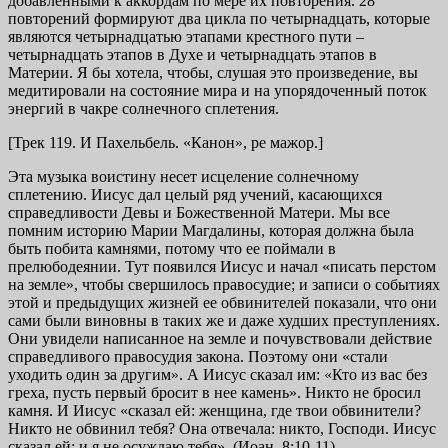
добавленными к аккордам по мере их повторения. 28
повторений формируют два цикла по четырнадцать, которые
являются четырнадцатью этапами крестного пути –
четырнадцать этапов в Духе и четырнадцать этапов в
Материи. Я бы хотела, чтобы, слушая это произведение, вы
медитировали на состояние мира и на упорядоченный поток
энергий в чакре солнечного сплетения.
[Трек 119. И Пахельбель. «Канон», ре мажор.]
Эта музыка воистину несет исцеление солнечному
сплетению. Иисус дал целый ряд учений, касающихся
справедливости Девы и Божественной Матери. Мы все
помним историю Марии Магдалины, которая должна была
быть побита камнями, потому что ее поймали в
прелюбодеянии. Тут появился Иисус и начал «писать перстом
на земле», чтобы свершилось правосудие; и записи о событиях
этой и предыдущих жизней ее обвинителей показали, что они
сами были виновны в таких же и даже худших преступлениях.
Они увидели написанное на земле и почувствовали действие
справедливого правосудия закона. Поэтому они «стали
уходить один за другим». А Иисус сказал им: «Кто из вас без
греха, пусть первый бросит в нее камень». Никто не бросил
камня. И Иисус «сказал ей: женщина, где твои обвинители?
Никто не обвинил тебя? Она отвечала: никто, Господи. Иисус
сказал ей: и я не осуждаю тебя». (Иоан. 8:10-11)