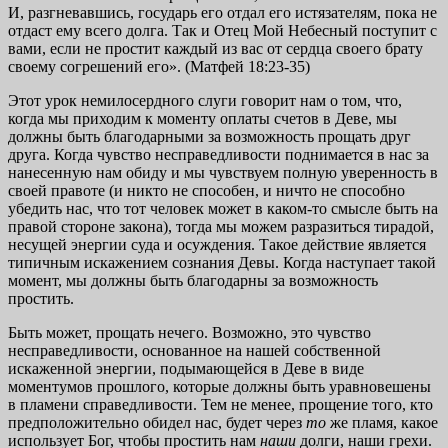
И, разгневавшись, государь его отдал его истязателям, пока не
отдаст ему всего долга. Так и Отец Мой Небесный поступит с
вами, если не простит каждый из вас от сердца своего брату
своему согрешений его». (Матфей 18:23-35)
Этот урок немилосердного слуги говорит нам о том, что,
когда мы приходим к моменту оплаты счетов в Деве, мы
должны быть благодарными за возможность прощать друг
друга. Когда чувство несправедливости поднимается в нас за
нанесенную нам обиду и мы чувствуем полную уверенность в
своей правоте (и никто не способен, и ничто не способно
убедить нас, что тот человек может в каком-то смысле быть на
правой стороне закона), тогда мы можем разразиться тирадой,
несущей энергии суда и осуждения. Такое действие является
типичным искажением сознания Девы. Когда наступает такой
момент, мы должны быть благодарны за возможность
простить.
Быть может, прощать нечего. Возможно, это чувство
несправедливости, основанное на нашей собственной
искаженной энергии, подымающейся в Деве в виде
моментумов прошлого, которые должны быть уравновешены
в пламени справедливости. Тем не менее, прощение того, кто
предположительно обидел нас, будет через
то
же пламя, какое
использует Бог, чтобы простить нам
наши
долги, наши грехи.