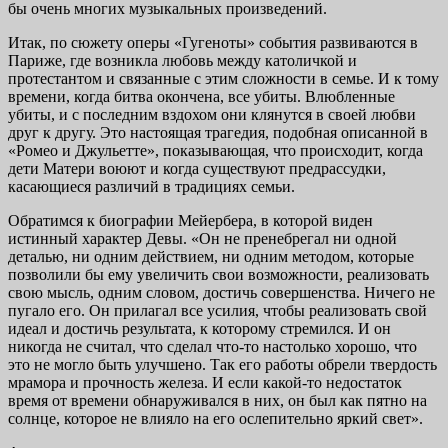
бы очень многих музыкальных произведений.
Итак, по сюжету оперы «Гугеноты» события развиваются в
Париже, где возникла любовь между католичкой и
протестантом и связанные с этим сложности в семье. И к тому
времени, когда битва окончена, все убиты. Влюбленные
убиты, и с последним вздохом они клянутся в своей любви
друг к другу. Это настоящая трагедия, подобная описанной в
«Ромео и Джульетте», показывающая, что происходит, когда
дети Матери воюют и когда существуют предрассудки,
касающиеся различий в традициях семьи.
Обратимся к биографии Мейербера, в которой виден
истинный характер Девы. «Он не пренебрегал ни одной
деталью, ни одним действием, ни одним методом, которые
позволили бы ему увеличить свои возможности, реализовать
свою мысль, одним словом, достичь совершенства. Ничего не
пугало его. Он прилагал все усилия, чтобы реализовать свой
идеал и достичь результата, к которому стремился. И он
никогда не считал, что сделал что-то настолько хорошо, что
это не могло быть улучшено. Так его работы обрели твердость
мрамора и прочность железа. И если какой-то недостаток
время от времени обнаруживался в них, он был как пятно на
солнце, которое не влияло на его ослепительно яркий свет».