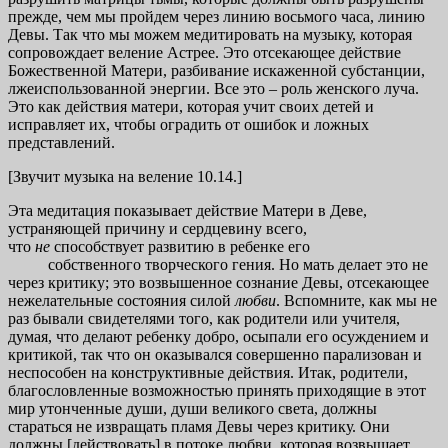
прежде, чем мы пройдем через линию восьмого часа, линию
Девы. Так что мы можем медитировать на музыку, которая
сопровождает веление Астрее. Это отсекающее действие
Божественной Матери, разбивание искаженной субстанции,
лжеиспользованной энергии. Все это – роль женского луча.
Это как действия матери, которая учит своих детей и
исправляет их, чтобы оградить от ошибок и ложных
представлений.
[Звучит музыка на веление 10.14.]
Эта медитация показывает действие Матери в Деве,
устраняющей причину и сердцевину всего,
что
не
способствует развитию в ребенке его
собственного творческого гения. Но мать делает это не
через критику; это возвышенное сознание Девы, отсекающее
нежелательные состояния силой
любви
. Вспомните, как мы не
раз бывали свидетелями того, как родители или учителя,
думая, что делают ребенку добро, осыпали его осуждением и
критикой, так что он оказывался совершенно парализован и
неспособен на конструктивные действия. Итак, родители,
благословленные возможностью принять приходящие в этот
мир утонченные души, души великого света, должны
стараться не извращать пламя Девы через критику. Они
должны [действовать] в потоке любви, которая возвышает