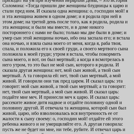
приходит на ум при изучении иерархии Девы, – это история
Соломона: «Тогда пришли две женщины блудницы к царю и
стали пред ним. И сказала одна женщина: о, господин мой! я
и эта женщина живем в одном доме; и я родила при ней в
этом доме; на третий день после того, как я родила, родила и
эта женщина; и были мы вместе, и в доме никого
постороннего с нами не было; только мы две были в доме; и
умер сын этой женщины ночью, ибо она заспала его; и встала
она ночью, и взяла сына моего от меня, когда я, раба твоя,
спала, и положила его к своей груди, а своего мертвого сына
положила к моей груди; утром я встала, чтобы покормить
сына моего, и вот, он был мертвый; а когда я всмотрелась в
него утром, то это был не мой сын, которого я родила. И
сказала другая женщина: нет, мой сын живой, а твой сын
мертвый. А та говорила ей: нет, твой сын мертвый, а мой
живой. И говорили они так пред царем. И сказал царь: эта
говорит: мой сын живой, а твой сын мертвый; а та говорит:
нет, твой сын мертвый, а мой сын живой. И сказал царь:
подайте мне меч. И принесли меч к царю. И сказал царь:
рассеките живое дитя надвое и отдайте половину одной и
половину другой. И отвечала та женщина, которой сын был
живой, царю, ибо взволновалась вся внутренность ее от
жалости к сыну своему: о, господин мой! отдайте ей этого
ребенка живого и не умерщвляйте его. А другая говорила:
пусть же не будет ни мне, ни тебе, рубите. И отвечал царь и