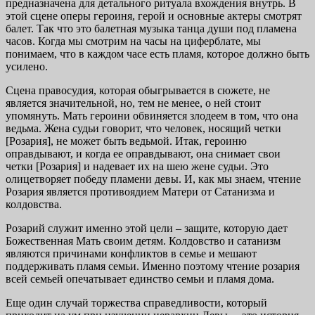
предназначена для детального ритуала вхождения внутрь. В
этой сцене оперы героиня, герой и основные актеры смотрят
балет. Так что это балетная музыка танца души под пламена
часов. Когда мы смотрим на часы на циферблате, мы
понимаем, что в каждом часе есть пламя, которое должно быть
усилено.
Сцена правосудия, которая обыгрывается в сюжете, не
является значительной, но, тем не менее, о ней стоит
упомянуть. Мать героини обвиняется злодеем в том, что она
ведьма. Жена судьи говорит, что человек, носящий четки
[Розария], не может быть ведьмой. Итак, героиню
оправдывают, и когда ее оправдывают, она снимает свои
четки [Розария] и надевает их на шею жене судьи. Это
олицетворяет победу пламени девы. И, как мы знаем, чтение
Розария является противоядием Матери от Сатанизма и
колдовства.
Розарий служит именно этой цели – защите, которую дает
Божественная Мать своим детям. Колдовство и сатанизм
являются причинами конфликтов в семье и мешают
поддерживать пламя семьи. Именно поэтому чтение розария
всей семьей опечатывает единство семьи и пламя дома.
Еще один случай торжества справедливости, который