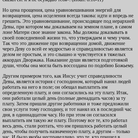
Но цена прощения, цена уравновешивания энергий для
возвращения, цена исцеления всегда такова: идти и впредь не
грешить. Это уравновешивание, происходящее под иерархией
Девы, при котором мы доказываем на земном плане, в самом
лоне Матери свое знание закона. Мы должны доказывать в
своей повседневной жизни то, что утверждаем и чему учим.
Так что это движение при возвращении домой, движение
через Деву со всей ее мудростью и справедливостью является
делом не простым, и это слышно и чувствуется в тяжелых
аккордах Дворжака. Наказание души является подготовкой
души, чтобы она могла быть воссоздана по подобию Божьему.
Другим примером того, как Иисус учит справедливости
Девы, является история с господином, который нанял людей
работать на него в поле; он обещал выплатить им
определенную плату, и они согласились на эту плату. Итак,
они работали целый день (полные двенадцать часов) за ту
плату. Затем пришли другие работники и тоже предложили
свои услуги тому господину, и тот нанял их в последний час
дня, в одиннадцатом часу. Но при этом он согласился
выплатить им такую же плату. Поэтому все те, кто работал
весь день, стали роптать, что им пришлось работать целый
день, чтобы получить назначенную плату, а другим – только
час. И было якобы несправедливо, что те, кто пришел в