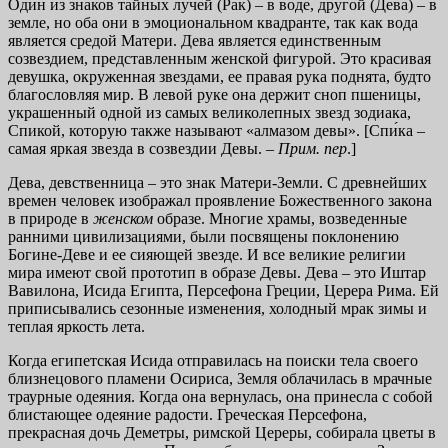
Один из знаков тайных лучей (Рак) – в воде, другой (Дева) – в
земле, но оба они в эмоциональном квадранте, так как вода
является средой Матери. Дева является единственным
созвездием, представленным женской фигурой. Это красивая
девушка, окруженная звездами, ее правая рука поднята, будто
благословляя мир. В левой руке она держит сноп пшеницы,
украшенный одной из самых великолепных звезд зодиака,
Спикой, которую также называют «алмазом девы». [Спи́ка –
самая яркая звезда в созвездии Девы. –
Прим. пер
.]
Дева, девственница – это знак Матери-Земли. С древнейших
времен человек изображал проявление Божественного закона
в природе в
женском
образе. Многие храмы, возведенные
ранними цивилизациями, были посвящены поклонению
Богине-Деве и ее сияющей звезде. И все великие религии
мира имеют свой прототип в образе Девы. Дева – это Иштар
Вавилона, Исида Египта, Персефона Греции, Церера Рима. Ей
приписывались сезонные изменения, холодный мрак зимы и
теплая яркость лета.
Когда египетская Исида отправилась на поиски тела своего
близнецового пламени Осириса, Земля облачилась в мрачные
траурные одеяния. Когда она вернулась, она принесла с собой
блистающее одеяние радости. Греческая Персефона,
прекрасная дочь Деметры, римской Цереры, собирала цветы в