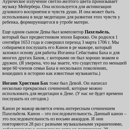
Аурическое излучение светло-желтого цвета пронизывает
музыку Мейербера. Она используется для активизации
духовного восприятия и чувств души. И она может быть
использована в виде медитации для развития этих чувств у
ребенка, формирующегося в утробе матери.
Еще одним сыном Девы был композитор
Пахельбель
,
который был предвестником эпохи Барокко. Он родился 1
сентября 1653 года и совершил переход 3 марта 1706 г. Мы
собираемся послушать его
Канон
в ре мажоре, который
заложил основу для работы Иоганна Себастьяна Баха и для
многих других Бахов, с которыми он был хорошо знаком и
дружен. (Я уверена, что вы знаете, что существует по меньшей
мере 60 членов семьи Баха в нескольких поколениях,
вошедших в историю как известные музыканты.)
Иоганн
Христиан Бах
тоже был Девой. Он написал
несколько прекрасных сочинений, которые можно
использовать для медитации в Деве. (У нас не будет времени
послушать их сегодня.)
Канон ре мажор является очень интересным сочинением
Пахельбеля. Канон – это последовательность. Данный канон –
это последовательность из восьми аккордов. И они
повторяются 28 раз с разными музыкальными украшениями,