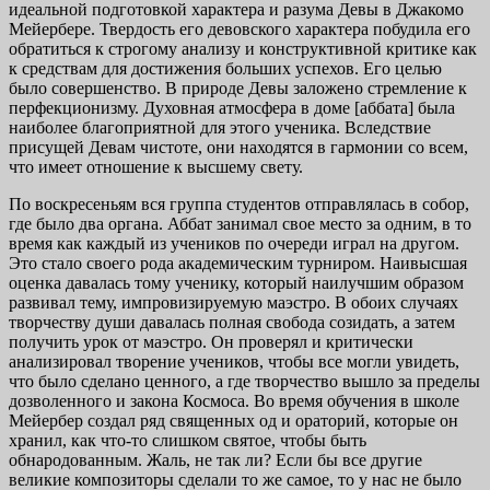
идеальной подготовкой характера и разума Девы в Джакомо
Мейербере. Твердость его девовского характера побудила его
обратиться к строгому анализу и конструктивной критике как
к средствам для достижения больших успехов. Его целью
было совершенство. В природе Девы заложено стремление к
перфекционизму. Духовная атмосфера в доме [аббата] была
наиболее благоприятной для этого ученика. Вследствие
присущей Девам чистоте, они находятся в гармонии со всем,
что имеет отношение к высшему свету.
По воскресеньям вся группа студентов отправлялась в собор,
где было два органа. Аббат занимал свое место за одним, в то
время как каждый из учеников по очереди играл на другом.
Это стало своего рода академическим турниром. Наивысшая
оценка давалась тому ученику, который наилучшим образом
развивал тему, импровизируемую маэстро. В обоих случаях
творчеству души давалась полная свобода созидать, а затем
получить урок от маэстро. Он проверял и критически
анализировал творение учеников, чтобы все могли увидеть,
что было сделано ценного, а где творчество вышло за пределы
дозволенного и закона Космоса. Во время обучения в школе
Мейербер создал ряд священных од и ораторий, которые он
хранил, как что-то слишком святое, чтобы быть
обнародованным. Жаль, не так ли? Если бы все другие
великие композиторы сделали то же самое, то у нас не было