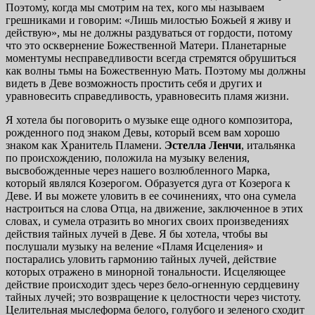
Поэтому, когда мы смотрим на тех, кого мы называем
грешниками и говорим: «Лишь милостью Божьей я живу и
действую», мы не должны раздуваться от гордости, потому
что это осквернение Божественной Матери. Планетарные
моментумы несправедливости всегда стремятся обрушиться
как волны тьмы на Божественную Мать. Поэтому мы должны
видеть в Деве возможность простить себя и других и
уравновесить справедливость, уравновесить пламя жизни.
Я хотела бы поговорить о музыке еще одного композитора,
рожденного под знаком Девы, который всем вам хорошо
знаком как Хранитель Пламени.
Эстелла Ленчи
, итальянка
по происхождению, положила на музыку веления,
высвобожденные через нашего возлюбленного Марка,
который являлся Козерогом. Образуется дуга от Козерога к
Деве. И вы можете уловить в ее сочинениях, что она сумела
настроиться на слова Отца, на движение, заключенное в этих
словах, и сумела отразить во многих своих произведениях
действия тайных лучей в Деве. Я бы хотела, чтобы вы
послушали музыку на веление «Пламя Исцеления» и
постарались уловить гармонию тайных лучей, действие
которых отражено в минорной тональности. Исцеляющее
действие происходит здесь через бело-огненную сердцевину
тайных лучей; это возвращение к целостности через чистоту.
Целительная мыслеформа белого, голубого и зеленого сходит