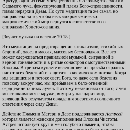
Арктур, один из семи могущественных Элохим; это Элохим
Седьмого луча, фокусирующий пламя Бого-справедливости,
пламя иерархии Девы. По сути медитация та же самая, но
направлена на то, чтобы весь микрокосмическо-
макрокосмический мир вернулся к соответствию со
спиралями Христо-сознания.
[Звучит музыка на веление 70.18.]
Это медитация на предотвращение катаклизмов, стихийных
бедствий, хаоса в массах, массовых беспорядков. Все это
может сдерживаться правильной музыкой, сыгранной в
верной тональности и в ритме сонастроя с могущественными
Элохим. В третьем куплете веления звучит просьба оградить
нас от всех бедствий и защитить в космическом потоке. Когда
мы защищены в потоке света Бога, то даже если бедствия
повсюду вокруг нас, мы пребываем в бело-огненной
сердцевине тайных лучей. Поэтому независимо от того, с чем
мы сталкиваемся снаружи, внутри у нас царит мир,
являющийся результатом овладения энергиями солнечного
сплетения через силу Девы.
Действие Пламени Матери в Деве поддерживается
Астреей
,
которая является женским дополнением Элохим Чистоты.
Астрея использует круг и меч голубого пламени, чтобы
разрушить матрицы тьмы, которые должны быть разрушены