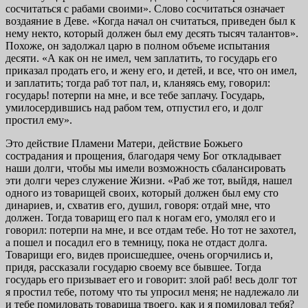
сосчитаться с рабами своими». Слово сосчитаться означает
воздаяние в Деве. «Когда начал он считаться, приведен был к
нему некто, который должен был ему десять тысяч талантов».
Похоже, он задолжал царю в полном объеме испытания
десяти. «А как он не имел, чем заплатить, то государь его
приказал продать его, и жену его, и детей, и все, что он имел,
и заплатить; тогда раб тот пал, и, кланяясь ему, говорил:
государь! потерпи на мне, и все тебе заплачу. Государь,
умилосердившись над рабом тем, отпустил его, и долг
простил ему».
Это действие Пламени Матери, действие Божьего
сострадания и прощения, благодаря чему Бог откладывает
наши долги, чтобы мы имели возможность сбалансировать
эти долги через служение Жизни. «Раб же тот, выйдя, нашел
одного из товарищей своих, который должен был ему сто
динариев, и, схватив его, душил, говоря: отдай мне, что
должен. Тогда товарищ его пал к ногам его, умолял его и
говорил: потерпи на мне, и все отдам тебе. Но тот не захотел,
а пошел и посадил его в темницу, пока не отдаст долга.
Товарищи его, видев происшедшее, очень огорчились и,
придя, рассказали государю своему все бывшее. Тогда
государь его призывает его и говорит: злой раб! весь долг тот
я простил тебе, потому что ты упросил меня; не надлежало ли
и тебе помиловать товарища твоего, как и я помиловал тебя?