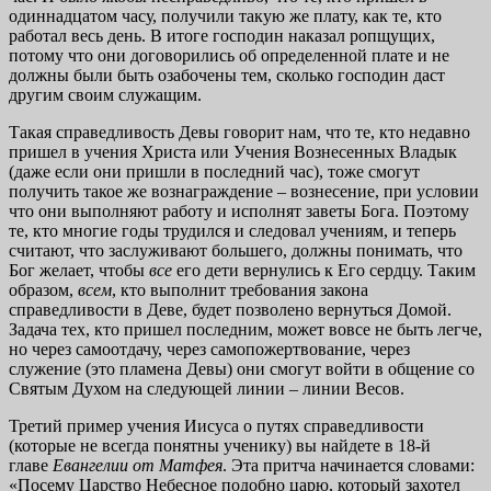
одиннадцатом часу, получили такую же плату, как те, кто
работал весь день. В итоге господин наказал ропщущих,
потому что они договорились об определенной плате и не
должны были быть озабочены тем, сколько господин даст
другим своим служащим.
Такая справедливость Девы говорит нам, что те, кто недавно
пришел в учения Христа или Учения Вознесенных Владык
(даже если они пришли в последний час), тоже смогут
получить такое же вознаграждение – вознесение, при условии
что они выполняют работу и исполнят заветы Бога. Поэтому
те, кто многие годы трудился и следовал учениям, и теперь
считают, что заслуживают большего, должны понимать, что
Бог желает, чтобы
все
его дети вернулись к Его сердцу. Таким
образом,
всем
, кто выполнит требования закона
справедливости в Деве, будет позволено вернуться Домой.
Задача тех, кто пришел последним, может вовсе не быть легче,
но через самоотдачу, через самопожертвование, через
служение (это пламена Девы) они смогут войти в общение со
Святым Духом на следующей линии – линии Весов.
Третий пример учения Иисуса о путях справедливости
(которые не всегда понятны ученику) вы найдете в 18-й
главе
Евангелии от Матфея
. Эта притча начинается словами:
«Посему Царство Небесное подобно царю, который захотел