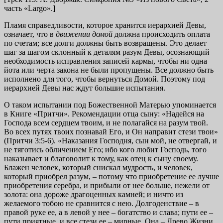
часть «Largo».]
Пламя справедливости, которое хранится иерархией Девы,
означает, что в
движении домой
должна происходить оплата
по счетам; все долги должны быть возвращены. Это делает
шаг за шагом склонный к деталям разум Девы, осознающий
необходимость исправления записей кармы, чтобы ни одна
йота или черта закона не были пропущены. Все должно быть
исполнено для того, чтобы вернуться Домой. Поэтому под
иерархией Девы нас ждут большие испытания.
О таком испытании под Божественной Матерью упоминается
в Книге «Притчи». Рекомендации отца сыну: «Надейся на
Господа всем сердцем твоим, и не полагайся на разум твой.
Во всех путях твоих познавай Его, и Он направит стези твои»
(Притчи 3:5-6). «Наказания Господня, сын мой, не отвергай, и
не тяготись обличением Его; ибо кого любит Господь, того
наказывает и благоволит к тому, как отец к сыну своему.
Блажен человек, который снискал мудрость, и человек,
который приобрел разум, – потому что приобретение ее лучше
приобретения серебра, и прибыли от нее больше, нежели от
золота: она дороже драгоценных камней; и ничто из
желаемого тобою не сравнится с нею. Долгоденствие – в
правой руке ее, а в левой у нее – богатство и слава; пути ее –
пути приятные, и все стези ее – мирные. Она – Древо Жизни