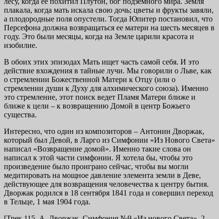
лесу, когда ее похитил Плутон, бог подземного мира. Земля
плакала, когда мать искала свою дочь; цветы и фрукты завяли,
а плодородные поля опустели. Тогда Юпитер постановил, что
Персефона должна возвращаться ее матери на шесть месяцев в
году. Это были месяцы, когда на Земле царили красота и
изобилие.
В обоих этих эпизодах Мать ищет часть самой себя. И это
действие вхождения в тайные лучи. Мы говорили о Льве, как
о стремлении Божественной Матери к Отцу (или о
стремлении души к Духу для алхимического союза). Именно
это стремление, этот поиск ведет Пламя Матери ближе и
ближе к цели – к возвращению Домой в центр Божьего
существа.
Интересно, что один из композиторов – Антонин Дворжак,
который был Девой, в Ларго из Симфонии «Из Нового Света»
написал «Возвращение домой». Именно такие слова он
написал к этой части симфонии. Я хотела бы, чтобы это
произведение было проиграно сейчас, чтобы вы могли
медитировать на мощное давление элемента земли в Деве,
действующее для возвращения человечества к центру бытия.
Дворжак родился в 18 сентября 1841 года и совершил переход
в Тельце, 1 мая 1904 года.
[Трек 115. А. Дворжак. Симфония №9 «Из нового Света», 2