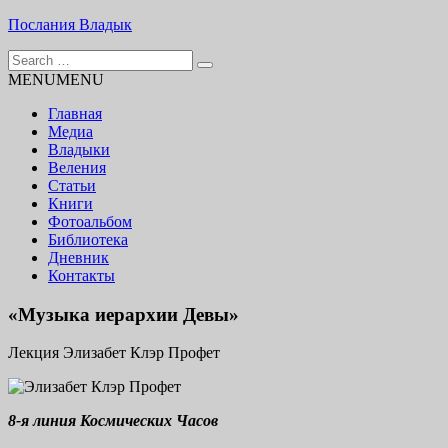
Skip
Послания Владык
to
Search
content
Основу сайта представляют Послания, или Диктовки,
for:
MENU
MENU
принятые Марком и Элизабет Профететами
Главная
Медиа
Владыки
Веления
Статьи
Книги
Фотоальбом
Библиотека
Дневник
Контакты
«Музыка иерархии Девы»
Лекция Элизабет Клэр Профет
8-я линия Космических Часов