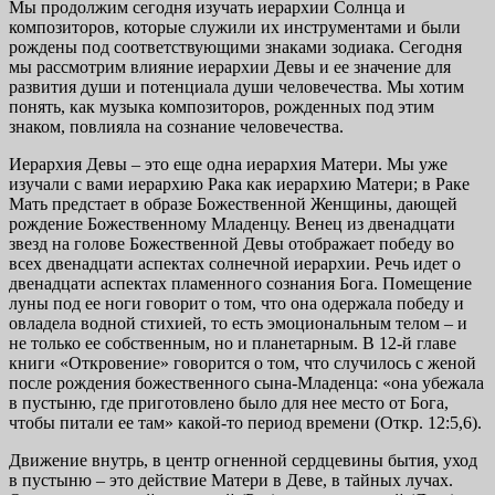
Мы продолжим сегодня изучать иерархии Солнца и
композиторов, которые служили их инструментами и были
рождены под соответствующими знаками зодиака. Сегодня
мы рассмотрим влияние иерархии Девы и ее значение для
развития души и потенциала души человечества. Мы хотим
понять, как музыка композиторов, рожденных под этим
знаком, повлияла на сознание человечества.
Иерархия Девы – это еще одна иерархия Матери. Мы уже
изучали с вами иерархию Рака как иерархию Матери; в Раке
Мать предстает в образе Божественной Женщины, дающей
рождение Божественному Младенцу. Венец из двенадцати
звезд на голове Божественной Девы отображает победу во
всех двенадцати аспектах солнечной иерархии. Речь идет о
двенадцати аспектах пламенного сознания Бога. Помещение
луны под ее ноги говорит о том, что она одержала победу и
овладела водной стихией, то есть эмоциональным телом – и
не только ее собственным, но и планетарным. В 12-й главе
книги «Откровение» говорится о том, что случилось с женой
после рождения божественного сына-Младенца: «она убежала
в пустыню, где приготовлено было для нее место от Бога,
чтобы питали ее там» какой-то период времени (Откр. 12:5,6).
Движение внутрь, в центр огненной сердцевины бытия, уход
в пустыню – это действие Матери в Деве, в тайных лучах.