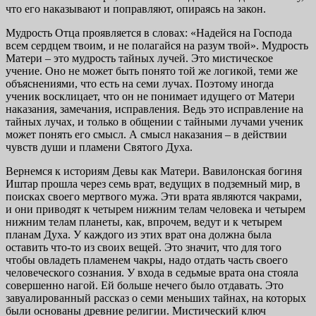
что его наказывают и поправляют, опираясь на закон.
Мудрость Отца проявляется в словах: «Надейся на Господа
всем сердцем твоим, и не полагайся на разум твой». Мудрость
Матери – это мудрость тайных лучей. Это мистическое
учение. Оно не может быть понято той же логикой, теми же
объяснениями, что есть на семи лучах. Поэтому иногда
ученик восклицает, что он не понимает идущего от Матери
наказания, замечания, исправления. Ведь это исправление на
тайных лучах, и только в общении с тайными лучами ученик
может понять его смысл. А смысл наказания – в действии
чувств души и пламени Святого Духа.
Вернемся к историям Девы как Матери. Вавилонская богиня
Иштар прошла через семь врат, ведущих в подземный мир, в
поисках своего мертвого мужа. Эти врата являются чакрами,
и они приводят к четырем нижним телам человека и четырем
нижним телам планеты, как, впрочем, ведут и к четырем
планам Духа. У каждого из этих врат она должна была
оставить что-то из своих вещей. Это значит, что для того
чтобы овладеть пламенем чакры, надо отдать часть своего
человеческого сознания. У входа в седьмые врата она стояла
совершенно нагой. Ей больше нечего было отдавать. Это
завуалированный рассказ о семи меньших тайнах, на которых
были основаны древние религии. Мистический ключ