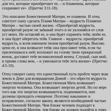
для тех, которые приобретают ее, – и блаженны, которые
сохраняют ее» (Притчи 3:11-18).
Это описание Божественной Матери, ее пламени. И отец
советует сыну сделать Пламя Матери – мудрость Пламени
Матери – частью своей жизни. «Приобретай мудрость,
приобретай разум: не забывай этого и не уклоняйся от слов
уст моих. Не оставляй ее, и она будет охранять тебя; люби ее,
и она будет оберегать тебя. Главное – мудрость: приобретай
мудрость, и всем имением твоим приобретай разум. Высоко
цени ее, и она возвысит тебя; она прославит тебя, если ты
прилепишься к ней; возложит на голову твою прекрасный
венок, доставит тебе великолепный венец. Слушай, сын мой,
и прими слова мои, – и умножатся тебе лета жизни» (Притчи:
4:5-10).
Отец говорит сыну, что единственный путь пройти через знак
земли в Деве для возвращения Домой – это обрести мудрость
Божественной Матери. Божественная Мать возвышает
энергии человека. Она возвышает энергии детей. Но по мере
того как эти энергии возвышаются, поднимаются, они
должны проходить очищение. Поэтому наказание и
исправление, согласно закону, являются необходимой частью
Божественной Матери. Чем ближе человек подходит к
Божественной Матери, тем ближе он должен подойти к тому,