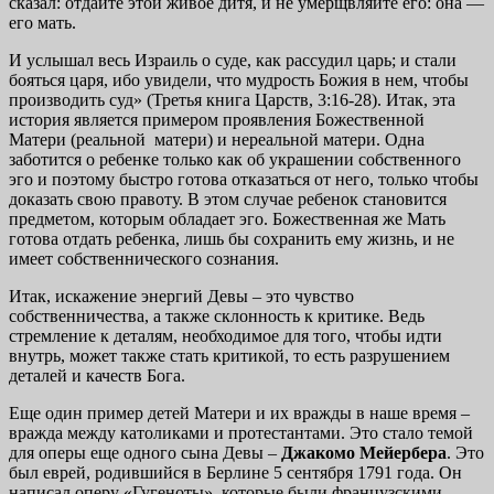
сказал: отдайте этой живое дитя, и не умерщвляйте его: она —
его мать.
И услышал весь Израиль о суде, как рассудил царь; и стали
бояться царя, ибо увидели, что мудрость Божия в нем, чтобы
производить суд» (Третья книга Царств, 3:16-28). Итак, эта
история является примером проявления Божественной
Матери (реальной матери) и нереальной матери. Одна
заботится о ребенке только как об украшении собственного
эго и поэтому быстро готова отказаться от него, только чтобы
доказать свою правоту. В этом случае ребенок становится
предметом, которым обладает эго. Божественная же Мать
готова отдать ребенка, лишь бы сохранить ему жизнь, и не
имеет собственнического сознания.
Итак, искажение энергий Девы – это чувство
собственничества, а также склонность к критике. Ведь
стремление к деталям, необходимое для того, чтобы идти
внутрь, может также стать критикой, то есть разрушением
деталей и качеств Бога.
Еще один пример детей Матери и их вражды в наше время –
вражда между католиками и протестантами. Это стало темой
для оперы еще одного сына Девы –
Джакомо Мейербера
. Это
был еврей, родившийся в Берлине 5 сентября 1791 года. Он
написал оперу «Гугеноты», которые были французскими