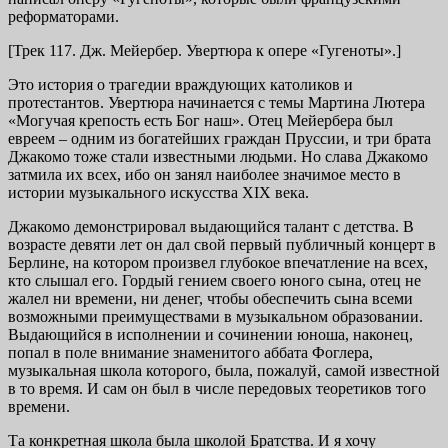
реформаторами.
[Трек 117. Дж. Мейербер. Увертюра к опере «Гугеноты».]
Это история о трагедии враждующих католиков и
протестантов. Увертюра начинается с темы Мартина Лютера
«Могучая крепость есть Бог наш». Отец Мейербера был
евреем – одним из богатейших граждан Пруссии, и три брата
Джакомо тоже стали известными людьми. Но слава Джакомо
затмила их всех, ибо он занял наиболее значимое место в
истории музыкального искусства XIX века.
Джакомо демонстрировал выдающийся талант с детства. В
возрасте девяти лет он дал свой первый публичный концерт в
Берлине, на котором произвел глубокое впечатление на всех,
кто слышал его. Гордый гением своего юного сына, отец не
жалел ни времени, ни денег, чтобы обеспечить сына всеми
возможными преимуществами в музыкальном образовании.
Выдающийся в исполнении и сочинении юноша, наконец,
попал в поле внимание знаменитого аббата Фоглера,
музыкальная школа которого, была, пожалуй, самой известной
в то время. И сам он был в числе передовых теоретиков того
времени.
Та конкретная школа была школой Братства. И я хочу