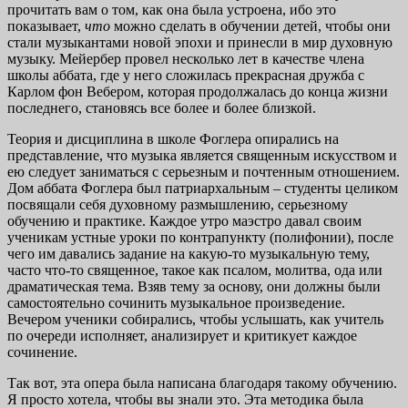
прочитать вам о том, как она была устроена, ибо это
показывает,
что
можно сделать в обучении детей, чтобы они
стали музыкантами новой эпохи и принесли в мир духовную
музыку. Мейербер провел несколько лет в качестве члена
школы аббата, где у него сложилась прекрасная дружба с
Карлом фон Вебером, которая продолжалась до конца жизни
последнего, становясь все более и более близкой.
Теория и дисциплина в школе Фоглера опирались на
представление, что музыка является священным искусством и
ею следует заниматься с серьезным и почтенным отношением.
Дом аббата Фоглера был патриархальным – студенты целиком
посвящали себя духовному размышлению, серьезному
обучению и практике. Каждое утро маэстро давал своим
ученикам устные уроки по контрапункту (полифонии), после
чего им давались задание на какую-то музыкальную тему,
часто что-то священное, такое как псалом, молитва, ода или
драматическая тема. Взяв тему за основу, они должны были
самостоятельно сочинить музыкальное произведение.
Вечером ученики собирались, чтобы услышать, как учитель
по очереди исполняет, анализирует и критикует каждое
сочинение.
Так вот, эта опера была написана благодаря такому обучению.
Я просто хотела, чтобы вы знали это. Эта методика была