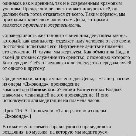
одинаков как к древним, так и к современным храмовым
учениям. Прежде чем человек сможет получить всё, он
должен быть готов отказаться от всего. Таким образом, мы
приходим к ключевым элементам Девы, которыми
являются
служение
и
жертвенность.
Справедливость же становится внешним действием закона,
который, как компьютер, отделяет тьму человека от его света,
постоянно испытывая его. Внутреннее действие пламени –
это служение. И, служа, мы жертвуем. Как объяснила Нада в
своей диктовке: служение это средство, с помощью которого
Бог передает Себя от человека к человеку; это передача лучей
от одного к другому.
Среди музыки, которая у нас есть для Девы, – «Танец часов»
из оперы «Джоконда», произведение
композитора
Понкьелли.
Ученики Вознесенных Владык
знакомы с медитацией на это произведение. И оно
используется для медитации на пламена часов.
[Трек 116. А. Понкьелли. «Танец часов» из оперы
«Джоконда».]
В сюжете есть элемент правосудия и справедливого
воздаяния, но музыка, на которую мы медитируем,