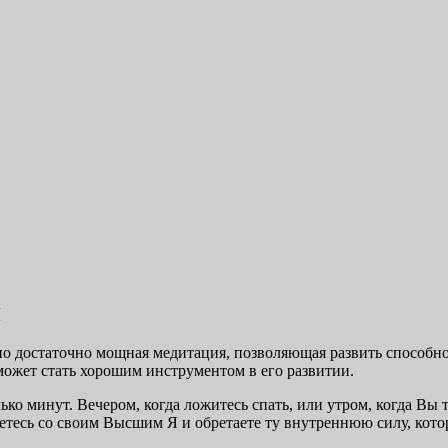
е Марком и Элизабет Профететами
Я
 но достаточно мощная медитация, позволяющая развить способно
может стать хорошим инструментом в его развитии.
о минут. Вечером, когда ложитесь спать, или утром, когда Вы 
етесь со своим Высшим Я и обретаете ту внутреннюю силу, кот