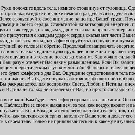
е. Руки положите вдоль тела, немного отодвинув от туловища. С
т при каждом вдохе и выдохе немного раздувается и сдувается.
алее сфокусируйте своё внимание на центре Вашей груди. Почувс
пульсации своего сердца. Станьте этой животворящей энергией,
тите как сердце, с каждым ударом сначала направляет энергию п
о присутствия с каждым ударом сердца окатывают части Вашего т
нд на десять-пятнадцать сфокусируйтесь на ощущении пульсаци
 ступней до головы и обратно. Продолжайте направлять энергию 
тствия в теле как единое пульсирующее поле животворящей эне
 этом ощущении в течение нескольких минут. Как можно сильней
и Ваш разум отвлечёт Вас неким размышлением. Если Вы замети
ющим энергетическим сгустком чистейшей энергии, излучающей 
это будет комфортно для Вас. Ощущение существования тела пост
, ни имени. Вы будете ощущать состояние абсолютной свободы,
и Вы раскрываетесь для восприятия Света, Любви и Истины, ни
и Истина не только не отделены от Вас, но просто составляют с
 то возможно Вам будет легче сфокусироваться на дыхании. Осо
. Наблюдайте за своим дыханием, за тем, как воздух входит и 
опускается. Если Вам достаточно легко даётся визуализация, то 
уйте, как светящаяся энергия наполняет Ваше тело и делает ег
в своём теле. Только не привязывайтесь ни к какому визуальном