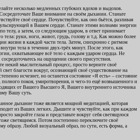
делайте несколько медленных глубоких вдохов и выдохов.
 Сосредоточьте Ваше внимание на своём дыхании. Станьте
твуйте своё сердце. Почувствуйте, как оно бьётся, разливая
 пульсирующей в Вашем сердце. Станьте этими волнами энергии
о телу, а затем, со следующим ударом, в ответ принимает
ела: руки, ноги, живот, грудь, голову и т.д. Как можно более
и жизни в каждой части тела. Затем, синхронно с ритмом
внутри тела в течении двух-трёх минут. После этого, как
ргии, охватывающее всё тело с каждым ударом сердца. Не
 сосредоточьтесь на ощущении своего присутствия.
те некий мыслительный процесс, просто верните своё
свет благости вокруг, осознающей своё существование на
епенно исчезнет, но останется состояние «Я есть» – состояние
 полного покоя, умиротворения, и чего-то ещё возвышенного и
сходящих от Вашего Высшего Я, Вашего внутреннего источника
аму Вашу суть.
знанное дыхание тоже является мощной медитацией, которая
выходит из Ваших легких. Дышите и чувствуйте, как при каждом
просто закройте глаза и представьте вокруг себя светящуюся
о тоже светящимся. Потом постепенно переключите своё
у образу. Любой визуальный образ, по сути, есть форма, а