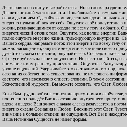
Лягте ровно на спину и закройте глаза. Ноги слегка раздвиньт
Дышите нижней частью живота. Понаблюдайте за тем, как живо
своим дыханием. Сделайте семь медленных вдохов и выдохов. Д
энергию пульсаций вокруг себя. Ощутите своё присутствие в 
жизни, разливающимися от сердца по всему телу и обратно. Ощу
энергетический отклик тела. Ощутите, как волны энергии Вашег
полно ощутите энергию жизни, пульсирующую внутри них. Секу
Вашего сердца, направьте поток этой энергии по всему телу от
можно насыщенней, ощутите энергетическое поле своего прису
думайте о своём состоянии, ощущайте его. Сосредоточьтесь на
Сфокусируйтесь на своих ощущениях. Не расстраивайтесь, есл
внимание к внутреннему присутствию. Ощутите себя пульсиру
уровне ощущений. Удерживайте это состояние до тех пор, пока 
осознания собственного существования, не имеющего ни формы
светлого, что невозможно описать словами. В таком состояни
Божественной мудрости. Вы можете осознать, что Свет, Любовь 
Если Вам трудно войти в состояние присутствия в своём теле,
постепенно подведёт Вас к состоянию внутреннего присутствия
вдохе и выдохе Ваш живот сначала слегка раздувается, а потом 
энергию океана Сознания и Любви. Вдохните этот Свет. Чувств
внимание в большей степени на ощущения. Вот Вы и находитесь 
Ваша Истинная Сущность не имеет формы.