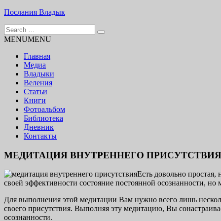
Skip
Послания Владык
to
Search
content
Основу сайта представляют Послания, или Диктовки, приняты
for:
MENU
MENU
Главная
Медиа
Владыки
Веления
Статьи
Книги
Фотоальбом
Библиотека
Дневник
Контакты
МЕДИТАЦИЯ ВНУТРЕННЕГО ПРИСУТСТВИ
Есть довольно простая,
своей эффективности состояние постоянной осознанности, но 
Для выполнения этой медитации Вам нужно всего лишь нескольк
своего присутствия. Выполняя эту медитацию, Вы сонастраива
осознанности.