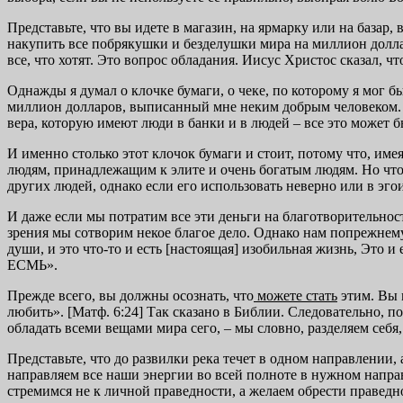
Представьте, что вы идете в магазин, на ярмарку или на базар,
накупить все побрякушки и безделушки мира на миллион долла
все, что хотят. Это вопрос обладания. Иисус Христос сказал, ч
Однажды я думал о клочке бумаги, о чеке, по которому я мог б
миллион долларов, выписанный мне неким добрым человеком. Тог
вера, которую имеют люди в банки и в людей – все это может 
И именно столько этот клочок бумаги и стоит, потому что, и
людям, принадлежащим к элите и очень богатым людям. Но что 
других людей, однако если его использовать неверно или в эго
И даже если мы потратим все эти деньги на благотворительност
зрения мы сотворим некое благое дело. Однако нам попрежнему
души, и это что-то и есть [настоящая] изобильная жизнь, Эт
ЕСМЬ».
Прежде всего, вы должны осознать, что
можете стать
этим. Вы 
любить». [Матф. 6:24] Так сказано в Библии. Следовательно, п
обладать всеми вещами мира сего, – мы словно, разделяем себя,
Представьте, что до развилки река течет в одном направлении, а 
направляем все наши энергии во всей полноте в нужном напра
стремимся не к личной праведности, а желаем обрести праведн