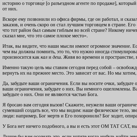
историю о торговце [о разъездном агенте по продаже], который
от них.
Вскоре ему позвонили из офиса фирмы, где он работал, и сказа
заказов, и очень скоро он стал лучшим торговцем в стране. Его 
что тот район был самым гиблым во всей стране? Никому ничего 
сказал мне, что это самое плохое место».
Итак, вы видите, что наши мысли имеют огромное значение. Е
чем вы должны помнить, это то, что нужно иногда стимулирова
произносится как
кал
и
деш
. Живя во времени и пространстве,
Именно такую цель мы ставим сегодня перед собой – освобожде
вернуть их на прежнее место. Это зависит от вас. Но мы хотим
Да, забудьте ваши ограничения. Если вы носите очки, забудьте
ваши ограничения, забудьте о них. Вы немного ошеломлены. Ва
забудьте о них. Они не являются частью Бога.
Я бросаю вам сегодня вызов! Скажите, неужели ваши ограничения
сумевший создать все, что мы видим: наше физическое тело, з
люди: например, Бог мертв и Его похоронили? Бог ходит, опира
У Бога нет ничего подобного, а вы и есть этот ОМ ТАТ САТ,
Лучше бы вам осознать это, если хотите когда-нибудь найти зем