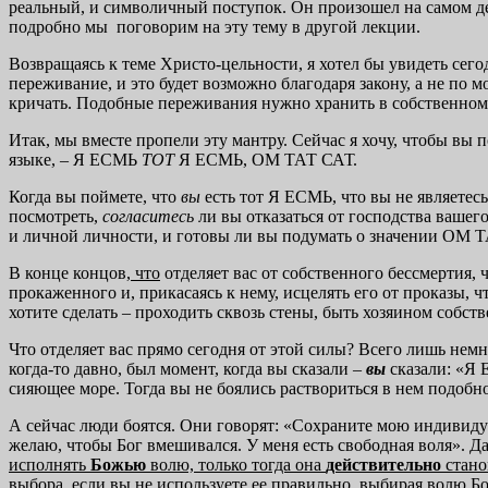
реальный, и символичный поступок. Он произошел на самом де
подробно мы поговорим на эту тему в другой лекции.
Возвращаясь к теме Христо-цельности, я хотел бы увидеть сего
переживание, и это будет возможно благодаря закону, а не по 
кричать. Подобные переживания нужно хранить в собственном х
Итак, мы вместе пропели эту мантру. Сейчас я хочу, чтобы вы
языке, – Я ЕСМЬ
ТОТ
Я ЕСМЬ, ОМ ТАТ САТ.
Когда вы поймете, что
вы
есть тот Я ЕСМЬ, что вы не являетес
посмотреть,
согласитесь
ли вы отказаться от господства ваше
и личной личности, и готовы ли вы подумать о значении ОМ
В конце концов,
что
отделяет вас от собственного бессмертия, 
прокаженного и, прикасаясь к нему, исцелять его от проказы, ч
хотите сделать – проходить сквозь стены, быть хозяином собст
Что отделяет вас прямо сегодня от этой силы? Всего лишь нем
когда-то давно, был момент, когда вы сказали –
вы
сказали: «Я
сияющее море. Тогда вы не боялись раствориться в нем подобн
А сейчас люди боятся. Они говорят: «Сохраните мою индивидуа
желаю, чтобы Бог вмешивался. У меня есть свободная воля». Да
исполнять
Божью
волю, только тогда она
действительно
стано
выбора, если вы не используете ее правильно, выбирая волю Бо