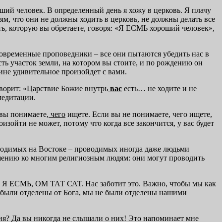
оший человек. В определенный день я хожу в церковь. Я плачу
ям, что они не должны ходить в церковь, не должны делать все
сть, которую вы обретаете, говоря: «Я ЕСМЬ хороший человек»,
современные проповедники – все они пытаются убедить нас в
сть участок земли, на котором вы стоите, и по рождению он
тине удивительное произойдет с вами.
оворит: «Царствие Божие внутрь
вас
есть… не ходите и не
 медитации.
 вы понимаете,
чего
ищете. Если вы не понимаете, чего ищете,
изойти не может, потому что когда все закончится, у вас будет
водимых на Востоке – проводимых иногда даже людьми
ошению ко многим религиозным людям: они могут проводить
О Я ЕСМЬ, ОМ ТАТ САТ. Нас заботит это. Важно, чтобы мы как
не были отделены от Бога, мы не были отделены нашими
ния? Да вы никогда не слышали о них! Это напоминает мне