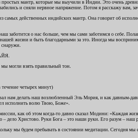
 простых мантр, которые мы выучили в Индии. Это очень древняя
лабились и сняли нервное напряжение. Потом я расскажу вам, за
самых действенных индийских мантр. Она говорит об исполне
наш заботится о нас больше, чем мы сами заботимся о себе. Пола
 нашей жизни и быть благодарными за это. Иногда мы восприним
 снаружи.
АЙЯ.
 мы могли взять правильный тон.
ение четырех минут)
довал нам делать наш возлюбленный Эль Мория, и как давным-дав
шел исполнить волю Твою, Боже».
иссии, как об этом когда-то давно сказал Модини: «Каждая жизнь
о – дело Христово. Руки Бога – это наши руки. Его разум – наш 
кольку мы будем пребывать в состоянии медитации. Сегодня мы 