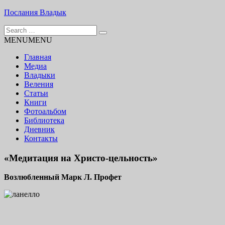
Skip
Послания Владык
to
Search
content
Основу сайта представляют Послания, или Диктовки, приняты
for:
MENU
MENU
Главная
Медиа
Владыки
Веления
Статьи
Книги
Фотоальбом
Библиотека
Дневник
Контакты
«Медитация на Христо-цельность»
Возлюбленный Марк Л. Профет