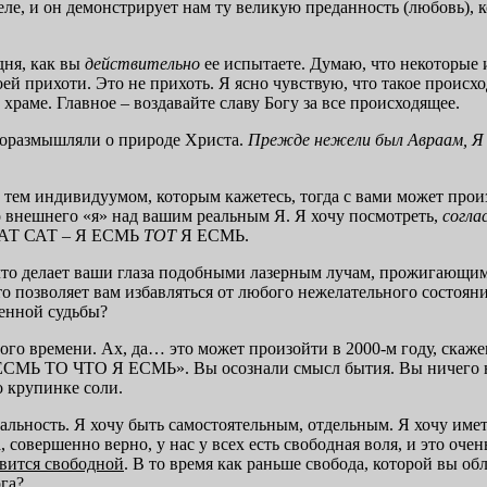
ле, и он демонстрирует нам ту великую преданность (любовь),
дня, как вы
действительно
ее испытаете. Думаю, что некоторые 
моей прихоти. Это не прихоть. Я ясно чувствую, что такое проис
раме. Главное – воздавайте славу Богу за все происходящее.
 поразмышляли о природе Христа.
Прежде нежели был Авраам, 
ь тем индивидуумом, которым кажетесь, тогда с вами может произ
го внешнего «я» над вашим реальным Я. Я хочу посмотреть,
согла
 ТАТ САТ – Я ЕСМЬ
ТОТ
Я ЕСМЬ.
что делает ваши глаза подобными лазерным лучам, прожигающим о
то позволяет вам избавляться от любого нежелательного состояния
венной судьбы?
ного времени. Ах, да… это может произойти в 2000-м году, скаже
 ЕСМЬ ТО ЧТО Я ЕСМЬ». Вы осознали смысл бытия. Вы ничего не
о крупинке соли.
льность. Я хочу быть самостоятельным, отдельным. Я хочу иметь
, совершенно верно, у нас у всех есть свободная воля, и это оч
вится свободной
. В то время как раньше свобода, которой вы об
га?