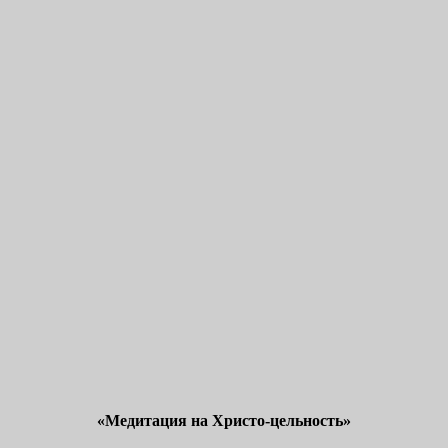
е Марком и Элизабет Профететами
«Медитация на Христо-цельность»