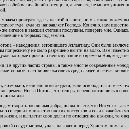
яют собой величайший потенциал, а человек, не много униженны
ой.
ы можем проиграть здесь, на этой планете, но мы также можем в
едуют туда, куда их направляет Господь. Конечно, нам известно
 же ангелов в высшей степени послушны, поверьте мне. Однако,
 сидевшие в тюрьмах под землей.
отопа – наводнения, затопившего Атлантиду. Они были заключе
им попрежнему не было разрешено выйти на волю. Вам известно,
ухов, которые проявили непослушание во времена Ноя, когда пе
 и в других частях страны, а также многие современные моло
вые за тысячи лет вновь оказались среди людей и сейчас вновь
ут, возможно, величайшими людьми, если освободятся от всех те
во времена Ноева Потопа, что теперь, перевоплотившись в наше 
что испытали.
юдям творить зло во имя добра, но вы знаете, что Иисус сказал: 
льно совершил множество плохих поступков и если в какой-то 
л жизни, и выплатит свои долги по отношению к жизни, то я ве
овый сосуд с миром, упала на колени перед Христом, помазала 