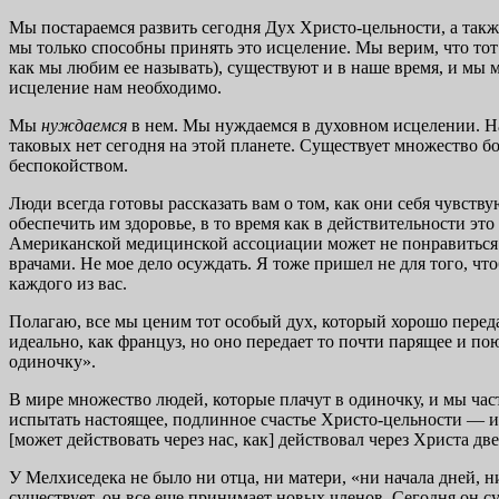
Мы постараемся развить сегодня Дух Христо-цельности, а так
мы только способны принять это исцеление. Мы верим, что тот 
как мы любим ее называть), существуют и в наше время, и мы 
исцеление нам необходимо.
Мы
нуждаемся
в нем. Мы нуждаемся в духовном исцелении. Н
таковых нет сегодня на этой планете. Существует множество бол
беспокойством.
Люди всегда готовы рассказать вам о том, как они себя чувств
обеспечить им здоровье, в то время как в действительности э
Американской медицинской ассоциации может не понравиться то,
врачами. Не мое дело осуждать. Я тоже пришел не для того, чт
каждого из вас.
Полагаю, все мы ценим тот особый дух, который хорошо передае
идеально, как француз, но оно передает то почти парящее и по
одиночку».
В мире множество людей, которые плачут в одиночку, и мы час
испытать настоящее, подлинное счастье Христо-цельности — и
[может действовать через нас, как] действовал через Христа дв
У Мелхиседека не было ни отца, ни матери, «ни начала дней, н
существует, он все еще принимает новых членов. Сегодня он су