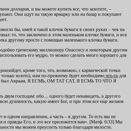
лион долларов, и вы можете купить все, что захотите, –
упают. Они идут на такую ярмарку или на базар и покупают
еет.
омогло бы, имей я такой клочок бумаги в своих руках – чек на
нал: то, что заключено в этом маленьком клочке бумаги, и вся
века другому просто с помощью маленького клочка бумаги.
, подобно греческому миллионеру Онассису и некоторым другим
использовать его мудро, то можно сделать много хорошего для
роизойдет, кроме того, что, возможно, с кармической точки
 только золото), нам по-прежнему будет необходимо
что-то
для
нежели был Авраам, Я ЕСМЬ, ОМ ТАТ САТ, Я ЕСМЬ ТО ЧТО Я
ь двум господам: ибо… одного будет ненавидеть, а другого
всю духовность, какую имеет Бог, и при этом все еще желаем
ет в одном направлении, а часть – в другом. То есть мы не
 и правды Его, и это все приложится вам». [Матф. 6:33] Мы
ельности мы можем преуспеть только благодаря милости.