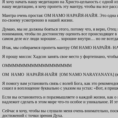
Я хочу начать нашу медитацию на Христо-цельность с одной из
нашу медитацию, я хочу пропеть эту мантру, чтобы вы все расс
Мантра очень простая: ОМ НАМО НАРАЙЯ-НАЙЯ. Это одна из 
по-своему усмотрению в нашей жизни.
Думаю, мы не должны бояться этого, потому что, я верю, Отец 
понимания, чтобы по достоинству оценить все происходящее в
самом деле
все
люди хорошие… хорошие внутри… но не всегда
Итак, мы собираемся пропеть мантру ОМ НАМО НАРАЙЯ- Н
Я прошу миссис Хадсон занять свое место у фортепиано, чтобы
OMMMMMMMMMMMMMMMMMM
ОМ НАМО НАРАЙЯ-НАЙЯ [OM NAMO NARAYANAYA] (в теч
Я помогу вам установить связь с волей Бога, как это рекомен
сошел в воплощение буквально с указом на устах: «Вот, я при
Если вы остановитесь и поразмышляете о каждой жизни, как о м
надлежит сделать в этом мире что-то особое и уникальное. И эт
Сейчас я хочу, чтобы вы слушали меня очень внимательно, пос
достижений с точки зрения Духа.