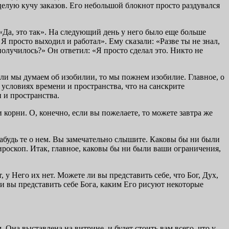
целую кучу заказов. Его небольшой блокнот просто раздувался
 «Да, это так». На следующий день у него было еще больше
. Я просто выходил и работал». Ему сказали: «Разве ты не знал,
 получилось?» Он ответил: «Я просто сделал это. Никто не
ли мы думаем об изобилии, то мы пожнем изобилие. Главное, о
 условиях времени и пространства, что на санскрите
 и пространства.
корни. О, конечно, если вы пожелаете, то можете завтра же
 забудь те о нем. Вы замечательно слышите. Каковы бы ни были
ироскоп. Итак, главное, каковы бы ни были ваши ограничения,
 у Него их нет. Можете ли вы представить себе, что Бог, Дух,
и вы представить себе Бога, каким Его рисуют некоторые
 Она выставлена на витрине, и будет стоить вам всего, что у