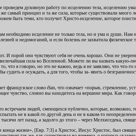
же проведем духовную работу по исцелению тела, исцелению ума
же самый принцип и та же сила, которые существовали много лет
можем быть теми, кто получит Христо-исцеление, которое поист
ам необходимо исцеление не только тела, но и ума и души. Н
езней и недомоганий, и если болезнь не захватила физическое тел
уют. И порой они чувствуют себя не очень хорошо. Они не уверен
то величайшая сила во Вселенной. Можете ли вы назвать какую-л
 что я говорю, но это не важно, ведь я не заявляю, что что-то
обы судить и осуждать, а для того, чтобы за- явить о безгранич
т французское слово élan, что означает «порыв, стремление, уст
ющее чувство, словно вы находитесь на вершине мира. Как говоря
то встречаем людей, смеющихся публично, которые, возможно, т
спытать не в какой-то другой день и не в каком-то неопределе
е тысячи лет назад, а задолго до этого – через Мелхиседека, свя
и конца жизни», [Евр. 7:3] а Христос, Иисус Христос, был свящ
ществует так же, как существовал во времена, о которых сказан