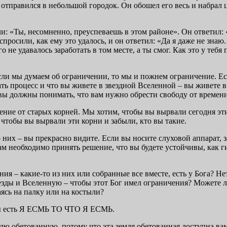
 отправился в небольшой городок. Он обошел его весь и набрал 
ли: «Ты, несомненно, преуспеваешь в этом районе». Он ответил:
спросили, как ему это удалось, и он ответил: «Да я даже не знаю
не удавалось заработать в том месте, а ты смог. Как это у тебя
сли мы думаем об ограничении, то мы и пожнем ограничение. Ес
ть процесс и что вы живете в звездной Вселенной – вы живете в
 вы должны понимать, что вам нужно обрести свободу от времени
ние от старых корней. Мы хотим, чтобы вы вырвали сегодня эти 
, чтобы вы вырвали эти корни и забыли, кто вы такие.
 о них – вы прекрасно видите. Если вы носите слуховой аппарат,
м необходимо принять решение, что вы будете устойчивы, как г
 – какие-то из них или собранные все вместе, есть у Бога? Нет,
везды и Вселенную – чтобы этот Бог имел ограничения? Можете л
ясь на палку или на костыли?
 вы есть Я ЕСМЬ ТО ЧТО Я ЕСМЬ.
лю обетованную, потому что эта земля обетованная доступна вам.