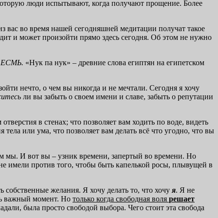
 которую люди испытывают, когда получают прощение. Более
из вас во время нашей сегодняшней медитации получат такое
ходит и может произойти прямо здесь сегодня. Об этом не нужно
Я ЕСМЬ.
«Нук па нук» – древние слова египтян на египетском
ойти нечто, о чем вы никогда и не мечтали. Сегодня я хочу
ситесь
ли вы забыть о своем имени и славе, забыть о репутации
тверстия в стенах; что позволяет вам ходить по воде, видеть
 тела или ума, что позволяет вам делать всё что угодно, что вы
м мы. И вот вы – узник времени, запертый во времени. Но
 имели против того, чтобы быть капелькой росы, плывущей в
 собственные желания. Я хочу делать то, что хочу
я
. Я не
ень важный момент. Но
только когда свободная воля
решает
ладали, была просто свободой выбора. Чего стоит эта свобода