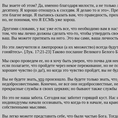
Вы знаете об этом? Да, именно благодаря милости, а не тольк
десятину. Я хорошо отношусь к соседям. Я делаю то и это». Пр
эти благие вещи. Я пытаюсь сказать вам, что праведность, при
но, не понимая, что Я ЕСМЬ уже хорош.
Другими словами, у вас уже есть все, что необходимо вам в н
том, что мы лично должны сделать что-то, чтобы утвердить свое
ваш. Вы можете притязать на него. Это вы сами, ваша личность.
Но эти лжеучителя и лжепророки (а их множество) всегда будут
гоняйтесь». [Лук. 17:21-23] Таково послание Великого Белого Б
Мы скоро проведем ее, но я хочу быть уверен, что почва для н
если полагаете, что пройдете через некое переживание, но не по
хорошее чувство (о да!), но когда это чувство пройдет, вы не буд
Вы не будете знать,
что
произошло. Вы будете только знать, что
недобросовестными. Конечно, не все они недобросовестные, н
прекрасные службы в своих церквях; но бывают также служб
Но это не наша забота. Сегодня нас заботит горящий куст. Н
индивидуумы начали осознавать, что когда-то в начале, на кра
собственными мыслями.
Вы легко можете представить себе, что были частью Бога. Тог