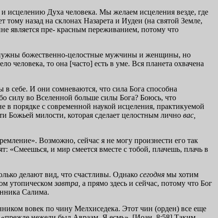
 и исцелению Духа человека. Мы желаем исцеления везде, где
 тому назад на склонах Назарета и Иудеи (на святой Земле,
ине является пре- красным переживанием, потому что
ам нужны божественно-целостные мужчины и женщины, но
о человека, то она [часто] есть в уме. Вся планета охвачена
ы в себе. И они сомневаются, что сила Бога способна
ибо силу во Вселенной больше силы Бога? Боюсь, что
 не в порядке с современной наукой исцеления, практикуемой
ности Божьей милости, которая сделает целостным лично
вас,
ремление». Возможно, сейчас я не могу произнести его так
т: «Смеешься, и мир смеется вместе с тобой, плачешь, плачь в
олько делают вид, что счастливы. Однако
сегодня
мы хотим
нном утопическом
завтра,
а прямо здесь и сейчас, потому что Бог
щенника Салима.
енником вовек по чину Мелхиседека. Этот чин (орден) все еще
о «прежде нежели был Авраам, Я есмь». [Иоан. 8:58] Таким