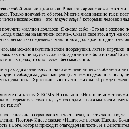
 взяв с собой миллион долларов. В вашем кармане лежит этот мил
ров. Только подумайте об этом. Многие люди именно так и пост
то человеческая жизнь – это
не куча вещей,
которыми человек влад
ы получить миллион долларов. Я сказал себе: «Это мне здорово п
да я был бы на миллион богаче». Сказав себе это, я тут же осоз
быть с легкостью передано с миллионом долларов от одного чело
мея его, мы можем накупить всякие побрякушки, яхты и игрушки
нам, как индивидуумам, даст обладание этим богатством? Если 
истичных целях, то оно весьма бессмысленно.
ь и раздадим беднякам, то на самом деле ничего особенного не п
 будет необходима духовная цель (нам нужны духовные цели, не
о и есть цельность – Христо-цельность, что сказала: «Прежде 
можете стать этим Я ЕСМЬ. Но сказано: «Никто не может служит
ока мы стремимся служить двум господам – пока мы хотим иметь 
 не так ли?
после нее она раздваивается и часть реки, то есть часть нас, теч
влении. Поэтому Иисус сказал: «Ищите же прежде Царства Божия
ость в Боге, которая приходит благодаря милости. И в действит