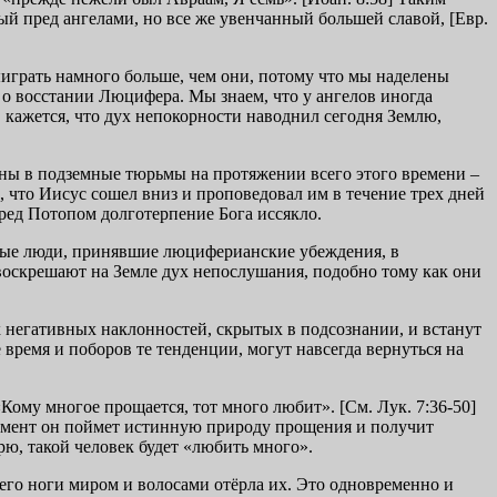
й пред ангелами, но все же увенчанный большей славой, [Евр.
ыиграть намного больше, чем они, потому что мы наделены
 о восстании Люцифера. Мы знаем, что у ангелов иногда
 кажется, что дух непокорности наводнил сегодня Землю,
ны в подземные тюрьмы на протяжении всего этого времени –
 что Иисус сошел вниз и проповедовал им в течение трех дней
ред Потопом долготерпение Бога иссякло.
дые люди, принявшие люциферианские убеждения, в
 воскрешают на Земле дух непослушания, подобно тому как они
х негативных наклонностей, скрытых в подсознании, и встанут
время и поборов те тенденции, могут навсегда вернуться на
«Кому многое прощается, тот много любит». [См. Лук. 7:36-50]
момент он поймет истинную природу прощения и получит
рю, такой человек будет «любить много».
его ноги миром и волосами отёрла их. Это одновременно и