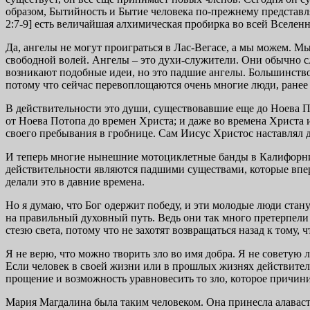
образом, Бытийность и Бытие человека по-прежнему представл
2:7-9] есть величайшая алхимическая пробирка во всей Вселенн
Да, ангелы не могут проиграться в Лас-Вегасе, а мы можем. М
свободной волей. Ангелы – это духи-служители. Они обычно сл
возникают подобные идеи, но это падшие ангелы. Большинство
потому что сейчас перевоплощаются очень многие люди, ранее
В действительности это души, существовавшие еще до Ноева П
от Ноева Потопа до времен Христа; и даже во времена Христа 
своего пребывания в гробнице. Сам Иисус Христос наставлял д
И теперь многие нынешние мотоциклетные банды в Калифорнии
действительности являются падшими существами, которые впер
делали это в давние времена.
Но я думаю, что Бог одержит победу, и эти молодые люди стан
на правильный духовный путь. Ведь они так много претерпели 
стезю света, потому что не захотят возвращаться назад к тому, 
Я не верю, что можно творить зло во имя добра. Я не советую л
Если человек в своей жизни или в прошлых жизнях действите
прощение и возможность уравновесить то зло, которое причини
Мария Магдалина была таким человеком. Она принесла алавастр