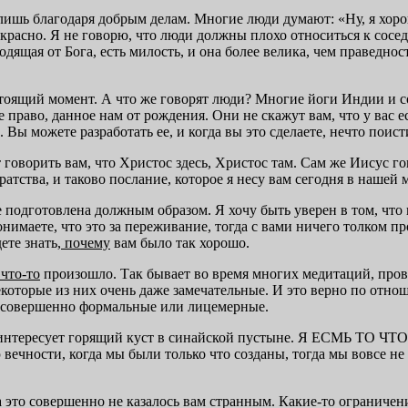
о лишь благодаря добрым делам. Многие люди думают: «Ну, я хор
екрасно. Я не говорю, что люди должны плохо относиться к сосед
ходящая от Бога, есть милость, и она более велика, чем праведно
астоящий момент. А что же говорят люди? Многие йоги Индии и 
 право, данное нам от рождения. Они не скажут вам, что у вас е
 Вы можете разработать ее, и когда вы это сделаете, нечто поис
 говорить вам, что Христос здесь, Христос там. Сам же Иисус г
ратства, и таково послание, которое я несу вам сегодня в нашей
ее подготовлена должным образом. Я хочу быть уверен в том, что
нимаете, что это за переживание, тогда с вами ничего толком про
ете знать,
поче
му
вам было так хорошо.
что-то
произошло. Так бывает во время многих медитаций, про
екоторые из них очень даже замечательные. И это верно по отн
ы совершенно формальные или лицемерные.
ас интересует горящий куст в синайской пустыне. Я ЕСМЬ ТО ЧТ
ю вечности, когда мы были только что созданы, тогда мы вовсе 
да это совершенно не казалось вам странным. Какие-то ограниче