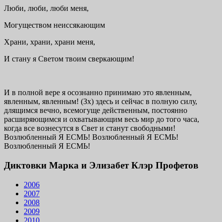
Люби, люби, люби меня,
Могуществом неиссякающим
Храни, храни, храни меня,
И стану я Светом твоим сверкающим!
И в полной вере я осознанно принимаю это явленным,
явленным, явленным! (Зх) здесь и сейчас в полную силу,
длящимся вечно, всемогуще действенным, постоянно
расширяющимся и охватывающим весь мир до того часа,
когда все вознесутся в Свет и станут свободными!
Возлюбленный Я ЕСМЬ! Возлюбленный Я ЕСМЬ!
Возлюбленный Я ЕСМЬ!
Диктовки Марка и Элизабет Клэр Профетов
2006
2007
2008
2009
2010