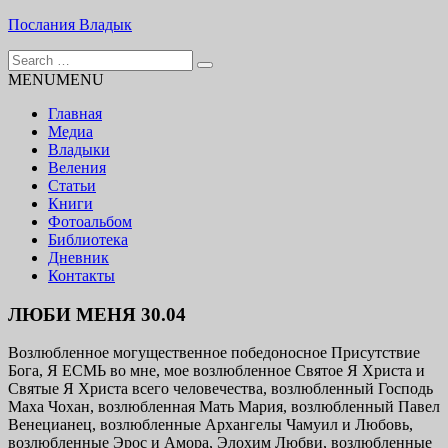
Skip
Послания Владык
to
Search
content
Основу сайта представляют Послания, или Диктовки,
for:
MENU
MENU
принятые Марком и Элизабет Профететами
Главная
Медиа
Владыки
Веления
Статьи
Книги
Фотоальбом
Библиотека
Дневник
Контакты
ЛЮБИ МЕНЯ 30.04
Возлюбленное могущественное победоносное Присутствие
Бога, Я ЕСМЬ во мне, мое возлюбленное Святое Я Христа и
Святые Я Христа всего человечества, возлюбленный Господь
Маха Чохан, возлюбленная Мать Мария, возлюбленный Павел
Венецианец, возлюбленные Архангелы Чамуил и Любовь,
возлюбленные Эрос и Амора, Элохим Любви, возлюбленные