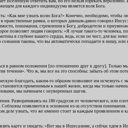
ает Вселенную ответить вам, но его нельзя изрекать вероломно.
бежищем для каждого индивидуума является воля Бога.
: «Как мне узнать волю Бога?» Конечно, необходимо, чтобы люд
 в нравственные рамки, о которых давным-давно говорил Иисус:
пимости, понимания, стремления к Богу, добродетели и приумнож
рое позволяет людям говорить: «Я лучше такого-то человека, пот
тива в глубине вашего сердца, ведь, если он чист, для вас невоз
сознания таковы, что вы автоматически попадаете в нишу, или н
ться в равном положении [по отношению друг к другу]. Только 
ив течения». Что ж, мы все на это способны: забыть об этом пот
ческую благодать, каким-то образом позволяют им исчезнуть с э
становится применимым к нашей жизни, когда мы только начинае
словами, мы начинаем с неуверенных шагов.
ения. Разворачиваясь на 180 градусов от человеческого, или пл
Соблазны появляются в основном из-за отсутствия понимания. Я 
амом деле узнать, что же именно стоит за каждым проявлением 
 взять карту и увидеть: «Вот мы в Иерусалиме, а сейчас едем в