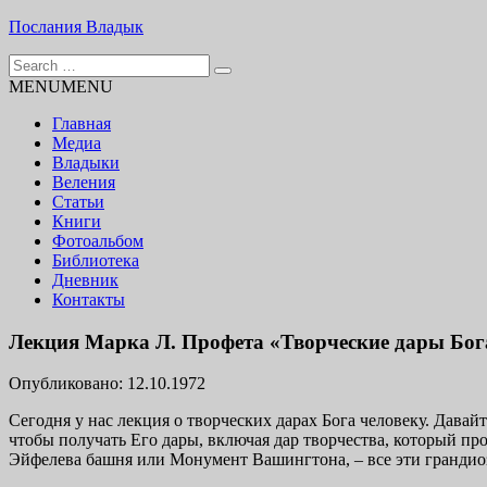
Skip
Послания Владык
to
Search
content
Основу сайта представляют Послания, или Диктовки, приняты
for:
MENU
MENU
Главная
Медиа
Владыки
Веления
Статьи
Книги
Фотоальбом
Библиотека
Дневник
Контакты
Лекция Марка Л. Профета «Творческие дары Бог
Опубликовано: 12.10.1972
Сегодня у нас лекция о творческих дарах Бога человеку. Давай
чтобы получать Его дары, включая дар творчества, который пр
Эйфелева башня или Монумент Вашингтона, – все эти грандио