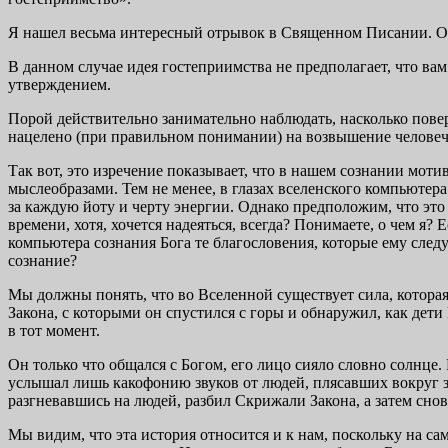
Я нашел весьма интересный отрывок в Священном Писании. Он г
В данном случае идея гостеприимства не предполагает, что ва
утверждением.
Порой действительно занимательно наблюдать, насколько повер
нацелено (при правильном понимании) на возвышение человече
Так вот, это изречение показывает, что в нашем сознании моти
мыслеобразами. Тем не менее, в глазах вселенского компьютер
за каждую йоту и черту энергии. Однако предположим, что это
времени, хотя, хочется надеяться, всегда? Понимаете, о чем я?
компьютера сознания Бога те благословения, которые ему следу
сознание?
Мы должны понять, что во Вселенной существует сила, котора
Закона, с которыми он спустился с горы и обнаружил, как дети
в тот момент.
Он только что общался с Богом, его лицо сияло словно солнце
услышал лишь какофонию звуков от людей, плясавших вокруг зо
разгневавшись на людей, разбил Скрижали Закона, а затем снова
Мы видим, что эта история относится и к нам, поскольку на са