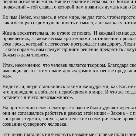
период основания мира. Наше сознание всегда было с Богом и 
поражений – той славы, о которой нам нравится думать как о Б
Во имя Небес, мы здесь, в этом мире, не для того, чтобы прост
как имеющую огромную ценность и смысл, а не как какую-то 
Жизнь восхитительна, но нужно ее понять. И каждый из нас до
проявлениях, а также весьма критичными в отношении проявлен
веса греха, который с легкостью преграждает нам дорогу. Люд
Таким образом, нам следует принять решение прекратить любу
Божьего дара творить.
Итак, несомненно, что человек является творцом. Благодаря с
имеющие дело с этим планетарным домом в качестве представит
мы».
Видите ли, люди становились такими же мудрыми, как Бог, не 
что приводило к войнам и неразберихам в мире. И что же тогд
останется ничего невозможного».
На протяжении веков некоторые люди не были удовлетворены в
они не соглашались работать в рамках этой ниши – Закона – с 
контроль стержни, конусы, мистические геометрические проявл
сознании суеверного человека.
Эти люди пытались низвергнуть названные силовые поля и эне