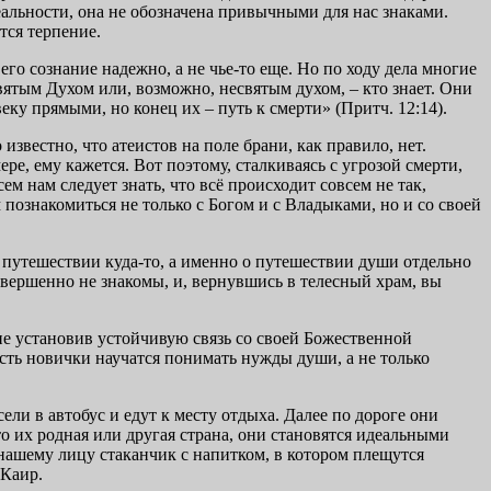
еальности, она не обозначена привычными для нас знаками.
тся терпение.
го сознание надежно, а не чье-то еще. Но по ходу дела многие
Святым Духом или, возможно, несвятым духом, – кто знает. Они
еку прямыми, но конец их – путь к смерти» (Притч. 12:14).
известно, что атеистов на поле брани, как правило, нет.
ере, ему кажется. Вот поэтому, сталкиваясь с угрозой смерти,
м нам следует знать, что всё происходит совсем не так,
познакомиться не только с Богом и с Владыками, но и со своей
ом путешествии куда-то, а именно о путешествии души отдельно
совершенно не знакомы, и, вернувшись в телесный храм, вы
не установив устойчивую связь со своей Божественной
усть новички научатся понимать нужды души, а не только
ли в автобус и едут к месту отдыха. Далее по дороге они
то их родная или другая страна, они становятся идеальными
нашему лицу стаканчик с напитком, в котором плещутся
 Каир.