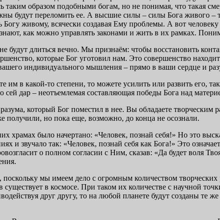
сь таким образом подобными богам, но не понимая, что такая сме
ны будут переломить ее. А высшие силы – силы Бога живого – т
 Богу живому, всячески создавая Ему проблемы. А вот человеку
ознают, как можно управлять законами и жить в их рамках. Пони
 не будут длиться вечно. Мы признаём: чтобы восстановить конт
ршенство, которые Бог уготовил нам. Это совершенство находитс
ь вашего индивидуального мышления – прямо в ваши сердце и раз
те им в какой-то степени, то можете усилить или развить его, т
что сей дар – неотъемлемая составляющая победы Бога над матери
 разума, который Бог поместил в нее. Вы обладаете творческим 
е получили, но пока еще, возможно, до конца не осознали.
них храмах было начертано: «Человек, познай себя!» Но это выс
ях и звучало так: «Человек, познай себя как Бога!» Это означа
ровозгласит о полном согласии с Ним, сказав: «Да будет воля Тв
ения.
я], поскольку мы имеем дело с огромным количеством творчески
в существует в космосе. При таком их количестве с научной точ
иводействуя друг другу, то на любой планете будут созданы те же