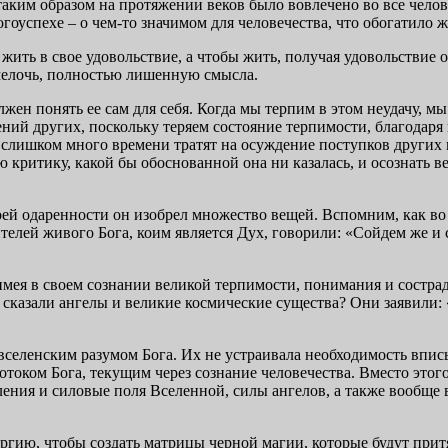
таким образом на протяжении веков было вовлечено во все челов
огоуспехе – о чем-то значимом для человечества, что обогатило 
о жить в свое удовольствие, а чтобы жить, получая удовольствие
мелочь, полностью лишенную смысла.
лжен понять ее сам для себя. Когда мы терпим в этом неудачу, 
ий других, поскольку теряем состояние терпимости, благодаря 
и слишком много времени тратят на осуждение поступков других 
ю критику, какой бы обоснованной она ни казалась, и осознать
воей одаренности он изобрел множество вещей. Вспомним, как в
елей живого Бога, коим является Дух, говорили: «Сойдем же и 
имея в своем сознании великой терпимости, понимания и состра
а сказали ангелы и великие космические существа? Они заявили:
селенским разумом Бога. Их не устраивала необходимость впис
потоком Бога, текущим через сознание человечества. Вместо это
ения и силовые поля Вселенной, силы ангелов, а также вообще 
ргию, чтобы создать матрицы черной магии, которые будут прит