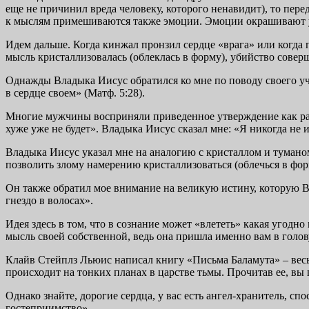
еще не причинил вреда человеку, которого ненавидит), то пере
к мыслям примешиваются также эмоции. Эмоции окрашивают ум.
Идем дальше. Когда кинжал пронзил сердце «врага» или когда п
мысль кристаллизовалась (облеклась в форму), убийство соверш
Однажды Владыка Иисус обратился ко мне по поводу своего уч
в сердце своем» (Матф. 5:28).
Многие мужчины восприняли приведенное утверждение как разре
хуже уже не будет». Владыка Иисус сказал мне: «Я никогда не 
Владыка Иисус указал мне на аналогию с кристаллом и туманом
позволить злому намерению кристаллизоваться (облечься в фор
Он также обратил мое внимание на великую истину, которую Вл
гнездо в волосах».
Идея здесь в том, что в сознание может «влететь» какая угодно
мысль своей собственной, ведь она пришла именно вам в голов
Клайв Стейплз Льюис написал книгу «Письма Баламута» – весьм
происходит на тонких планах в царстве тьмы. Прочитав ее, в
Однако знайте, дорогие сердца, у вас есть ангел-хранитель, 
гостеприимство».