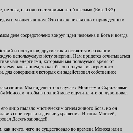
не зная, оказали гостеприимство Ангелам» (Евр. 13:2).
бедом и угощать вином. Это никак не связано с приведенным
ом деле сосредоточено вокруг идеи человека и Бога и всегда
ствий и поступков, другие так и остаются в сознании
 каждую используемую йоту энергии. Нам придется отчитываться
зитивными энергиями, которыми мы пользуемся время от
ется ему наказанием, то как бы он получал из огромного
ки, для совершения которых он задействовал собственное
 наказанием. Мы видели это в случае с Моисеем и Скрижалями
ебя Моисеем, чтобы в полной мере ощутить, что он чувствовал
, его лицо пылало мистическим огнем живого Бога, но он
лавив свои серьги и другие украшения. И тогда Моисей,
ровал Десять заповедей.
, как нечто, чего не существовало во времена Моисея или в