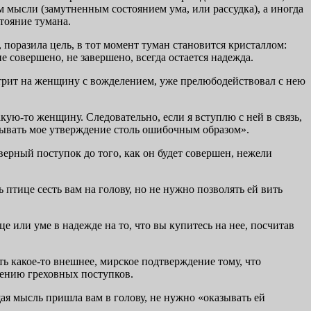
м мысли (замутненным состоянием ума, или рассудка), а иногда
тояние тумана.
 поразила цель, в тот момент туман становится кристаллом:
 совершено, не завершено, всегда остается надежда.
отрит на женщину с вожделением, уже прелюбодействовал с нею
ую-то женщину. Следовательно, если я вступлю с ней в связь,
ковывать мое утверждение столь ошибочным образом».
ерный поступок до того, как он будет совершен, нежели
птице сесть вам на голову, но не нужно позволять ей вить
це или уме в надежде на то, что вы купитесь на нее, посчитав
ь какое-то внешнее, мирское подтверждение тому, что
шению греховных поступков.
щая мысль пришла вам в голову, не нужно «оказывать ей