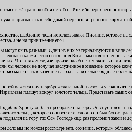
ласит: «Страннолюбия не забывайте, ибо через него некоторые, 
м нужно приглашать к себе домой первого встречного, кормить о
хностно, шаблонно люди истолковывают Писание, которое на сам
ства, а не на принижение его.]
вы могут быть разными. Одни из них материализуются в виде дей
а – великого кармического сознания Бога – мы ответственны за
 не так. Что в таком случае произошло бы с замечательными по
 Если бы человек не получал заслуженное воздаяние, которое каж
ет рассматривать в качестве награды за все благородные поступ
я порой кажется нам недоброжелательной, поскольку граничит с
 Израилевы пляшут вокруг золотого тельца. Представьте самих с
. Подобно Христу он был преображен на горе. Он спустился вниз
лотого тельца, которого они отлили, словно он был богом, расп
 поднялся на гору, где Сам Господь еще раз преломил закон и да
мом деле мы не можем рассматривать сознание, которым обладаем