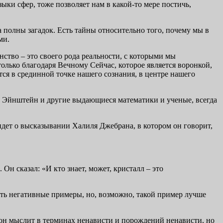
ки сфер, тоже позволяет нам в какой-то мере постичь,
а полны загадок. Есть тайны относительно того, почему мы в
ми.
нство – это своего рода реальности, с которыми мы
 только благодаря Вечному Сейчас, которое является воронкой,
ся в срединной точке нашего сознания, в центре нашего
т Эйнштейн и другие выдающиеся математики и ученые, всегда
 идет о высказывании Халиля Джебрана, в котором он говорит,
Он сказал: «И кто знает, может, кристалл – это
ить негативные примеры, но, возможно, такой пример лучше
е; он мыслит в терминах ненависти и порождений ненависти, но