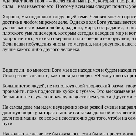
«Да будет воля Твоя!» – вселенский мантрам, который настраив
силы – нам известно это. Поэтому всем нам следует понять: у
Хорошо, мы подошли к следующей теме. Человек может спросить
достичь в любом мирском деле. Однако воля Бога укладывается
укладывается в рамки любви, радости, мира, сострадания, тер
плотского ума лицемерия, которым сегодня наводнен мир и кото
вопрос не того, что вы совершили или совершите в будущем, а мо
Если ваши побуждения чисты, то матрица, или рисунок, вашего 
лучше какого-либо другого человека.
Видите ли, по милости Бога мы все находимся и будем находи
Иной раз вы слышите, как пловцы говорят: «Я могу плыть прот
Большинство людей, не используя свой творческий разум, твор
произойти, пока подносишь кубок к губам». Это высказывание 
большинстве случаев поначалу не достигаем успеха. Другими 
На самом деле мы идем неуверенно из-за резкой смены направл
длинную дорогу, которая становится также дорогой искушений. 
доля понимания, ее все же недостаточно для того, чтобы на с
пути.
Насколько же легче все бы оказалось, если бы мы просто могли