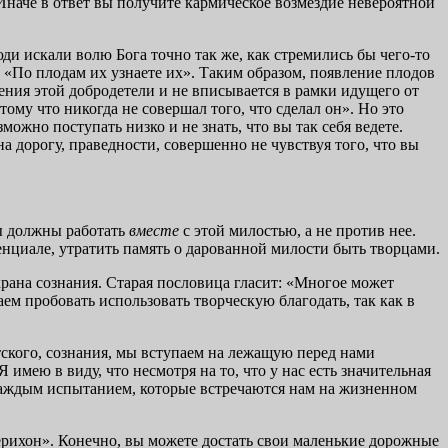
 Иначе в ответ вы получите кармическое возмездие невероятной
и искали волю Бога точно так же, как стремились бы чего-то
 «По плодам их узнаете их». Таким образом, появление плодов
ения этой добродетели и не вписывается в рамки идущего от
ому что никогда не совершал того, что сделал он». Но это
можно поступать низко и не знать, что вы так себя ведете.
а дорогу, праведности, совершенно не чувствуя того, что вы
мы должны работать
вместе
с этой милостью, а не против нее.
енциале, утратить память о дарованной милости быть творцами.
крана сознания. Старая пословица гласит: «Многое может
м пробовать использовать творческую благодать, так как в
отского, сознания, мы вступаем на лежащую перед нами
имею в виду, что несмотря на то, что у нас есть значительная
и каждым испытанием, которые встречаются нам на жизненном
 Иерихон». Конечно, вы можете достать свои маленькие дорожные