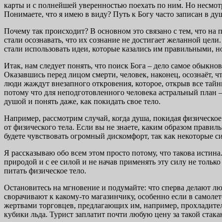
карты и с полнейшей уверенностью поехать по ним. Но несмотря
Понимаете, что я имею в виду? Путь к Богу часто записан в д
Почему так происходит? В основном это связано с тем, что на 
стали осознавать, что их сознание не достигает желанной цели
стали использовать идеи, которые казались им правильными, но
Итак, нам следует понять, что поиск Бога – дело самое обыкнов
Оказавшись перед лицом смерти, человек, наконец, осознаёт, чт
люди жаждут внезапного откровения, которое, открыв все тайны
потому что для неподготовленного человека астральный план –
душой и понять даже, как покидать свое тело.
Например, рассмотрим случай, когда душа, покидая физическое 
от физического тела. Если вы не знаете, каким образом правил
будете чувствовать огромный дискомфорт, так как некоторые с
Я рассказываю обо всем этом просто потому, что такова истин
природой и с ее силой и не начав применять эту силу не тольк
питать физическое тело.
Остановитесь на мгновение и подумайте: что сперва делают люд
сворачивают к какому-то магазинчику, особенно если в самолет
жертвами торговцев, предлагающих им, например, прохладител
кубики льда. Турист заплатит почти любую цену за такой стака