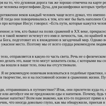
 на то, что духовная дорога так же хорошо отмечена на карте р
уше человека иероглифами Духа, для расшифровки которых требуе
протяжении веков каждый человек чаще всего думал, что именно е
. И тогда они поворачивались к тем, кто мог бы быть наполнен 
 про которые Иисус говорил: «Есть пути, которые кажутся челов
енное; и тем, кто бывал на полях сражений в XX веке, прекрасно 
о в такой момент исчезнут его имя и личность, так, по крайней м
 Бога, подготовит их к вхождению в загадочный мир. Однако все
 ужасное место. Поэтому мы от всего сердца рекомендуем людям 
тело, отправляется в какую-то часть света. Речь не о физическ
ьно делать это, ваше тело могут захватить силы, с которыми вы 
илы вошли в ваше тело, пока вы отсутствовали.
а. Я не рекомендую новичкам вовлекаться в подобные практики, 
о в творчестве, но и на постоянной основе в сражениях жизни. П
и, отправившись в путешествие? Итак, они прилетели куда-то, се
е или автобусе им не предложили еды и напитков. Почему, будь 
ьные напитки? Всем нам знакомо, как кто-то подносит прямо к 
нчик, что иногда довольно глупо, как мы обнаружили, приехав в