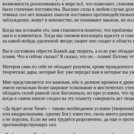
возможность реализовывать в мире всё, что пожелают, становя
было степенью постоянства. Высшие силы в любом случае долж
темных сил нет никаких шансов постоянно противодействовать
заблуждение, живут в невежестве, не понимают законов, не ос
Когда мы осознаём это, нам становится понятно, что проблемы
шаги и измениться. Тогда мы сможем воплощать красоту и сове
на какой-нибудь удаленной звезде; скорее оно сходит в област
Вы в состоянии обрести Божий дар творить, а если уже обладае
пламя. Что я сейчас сказал? Я сказал, что он – пламя! Потому 
Материя сама по себе не обладает разумом, кроме врожденного
творческие дары, которые Бог уже передал вам и которые вы уж
Мне представляется это важным, ибо в далекие времена в древ
имело несколько более широкое толкование в мистических учени
обладать силой равной силе Богоначала, но при условии, что п
когда в самом начале сходил на эту планету совершить акт твор
«Да будет воля Твоя!» – таково необходимое условие [творени
или квадрильонами, одному Богу известно, сколь много разумо
а не порознь. Если же они трудятся разрозненно, да еще и прот
противоборствующих сил.