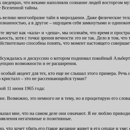
шедеврах, что веками наполняли сознание людей восторгом музы
е Вселенной тайны.
ль велико многообразие тайн в мироздании. Даже физические тел
сознанностью, а в другое – ощущаем себя замкнутыми и одиноки
те звучат как «кала» и «деша», мы осознаём, что время и простра
ность, хотя с точки зрения вечности это не так. Дело в том, что
йствительно способны понять, что момент настоящего совершает
о обсуждалась и дискуссию о котором поднимал покойный Альбер
цепцию возможности и ее расширения.
в особый акцент для тех, кто еще не слышал этого примера. Речь
то кристалл – это не рассеивающийся туман?
ной 11 июня 1965 года:
. Возможно, это немного не в тему, но я процитирую его слова. 
оказал мне, что на самом деле они означают. Я не люблю привод
роявления негативные и позитивные.
о, что хочет убить его (такое желание живет в его сердце и ум