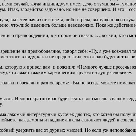
д нами случай, когда индивидуум имеет дело с туманом – тумано
 Итак, злодейство задумано, но еще не совершено. И это – сос
уля, вылетевшая из пистолета, либо стрела, выпущенная из лука,
ено, что-либо изменить больше невозможно. Пока же действие не
ения о прелюбодеянии, в котором он сказал: «…всякий, кто см
шение на прелюбодеяние, говоря себе: «Ну, я уже возжелал так
имел этого в виду, как и не предполагал, что люди будут истол
, которую я привел вам, и пояснил: «Намного лучше пресечь нев
му), что ляжет тяжким кармическим грузом на душу человека».
адыки изрекали в разное время: «Вы не всегда можете помешать 
 мысль. И многократно враг будет сеять свою мысль в вашем серд
у.
а лакомый литературный кусочек для тех, кто хотел бы получит
ы поймете, как демоны и падшие ангелы склоняют людей к совер
способный удержать вас от дурных мыслей. Но если уж неподобаю