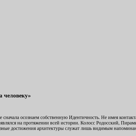
е Марком и Элизабет Профететами
а человеку»
те сначала осознаем собственную Идентичность. Не имея контакта
оявлялся на протяжении всей истории. Колосс Родосский, Пирам
зные достижения архитектуры служат лишь видимым напоминание