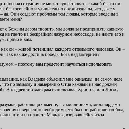
ртоносная ситуация не может существовать с какой бы то ни
ак благоговейно и удивительно организованы, что даже у
 – да. Они создают проблемы тем людям, которые введены в
маете меня?
акт с Божьим даром творить, мы должны предпринять какие-то
я не где-то на бескрайнем лазурном небосводе, не найти его и
ум, прямо к вам.
ак как он – живой потенциал каждого отдельного человека. Он –
ей. Так как же достичь победы Бога над материей?
разумом – поэтому вам предстоит научиться использовать
казывание, как Владыка объяснил мне однажды, на самом деле
ет, что по замыслу и намерению Отца каждый из нас должен
оя!» Этот древний мантрам использовал Христос, или Логос,
х разумов, работающих вместе, – с миллионами, миллиардами
ки зрения совершенно необходимо, чтобы они работали сообща,
 силы, что и на планете Мальдек, взорвавшейся из-за