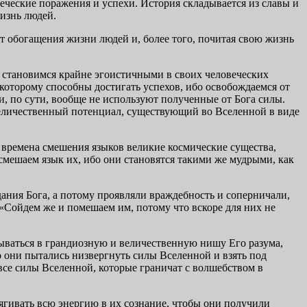
еческие поражения и успехи. История складывается из славы и
жизнь людей.
 от обогащения жизни людей и, более того, почитая свою жизнь
мы становимся крайне эгоистичными в своих человеческих
которому способны достигать успехов, ибо освобождаемся от
и, по сути, вообще не используют полученные от Бога силы.
 величественный потенциал, существующий во Вселенной в виде
о времена смешения языков великие космические существа,
смешаем язык их, ибо они становятся такими же мудрыми, как
дания Бога, а потому проявляли враждебность и соперничали,
 «Сойдем же и помешаем им, потому что вскоре для них не
ываться в грандиозную и величественную нишу Его разума,
го они пытались низвергнуть силы Вселенной и взять под
все силы Вселенной, которые граничат с волшебством в
ягивать всю энергию в их сознание, чтобы они получили