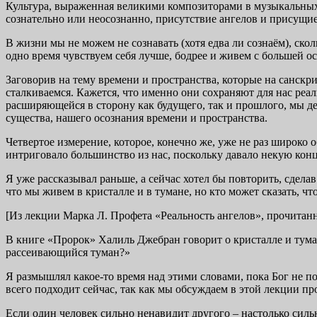
Культура, выраженная великими композиторами в музыкальных 
сознательно или неосознанно, присутствие ангелов и присущи
В жизни мы не можем не сознавать (хотя едва ли сознаём), ско
одно время чувствуем себя лучше, бодрее и живем с большей о
Заговорив на тему времени и пространства, которые на санскри
сталкиваемся. Кажется, что именно они сохраняют для нас реаль
расширяющейся в сторону как будущего, так и прошлого, мы де
существа, нашего осознания времени и пространства.
Четвертое измерение, которое, конечно же, уже не раз широк
интриговало большинство из нас, поскольку давало некую кон
Я уже рассказывал раньше, а сейчас хотел бы повторить, сдела
что мы живем в кристалле и в тумане, но кто может сказать, ч
[Из лекции Марка Л. Профета «Реальность ангелов», прочитан
В книге «Пророк» Халиль Джебран говорит о кристалле и тумане
рассеивающийся туман?»
Я размышлял какое-то время над этими словами, пока Бог не п
всего подходит сейчас, так как мы обсуждаем в этой лекции п
Если один человек сильно ненавидит другого – настолько сильн