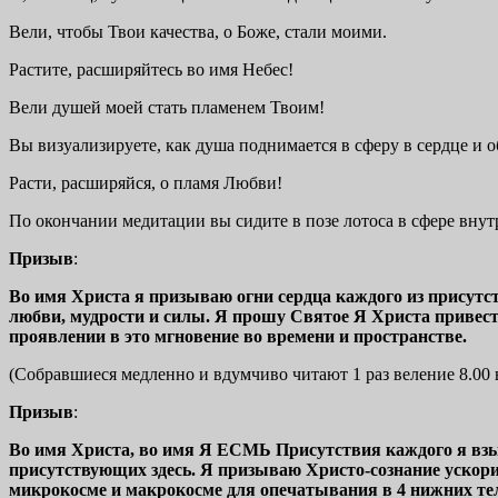
Вели, чтобы Твои качества, о Боже, стали моими.
Растите, расширяйтесь во имя Небес!
Вели душей моей стать пламенем Твоим!
Вы визуализируете, как душа поднимается в сферу в сердце и о
Расти, расширяйся, о пламя Любви!
По окончании медитации вы сидите в позе лотоса в сфере внут
Призыв
:
Во имя Христа я призываю огни сердца каждого из присут
любви, мудрости и силы. Я прошу Святое Я Христа привест
проявлении в это мгновение во времени и пространстве.
(Собравшиеся медленно и вдумчиво читают 1 раз веление 8.00 в
Призыв
:
Во имя Христа, во имя Я ЕСМЬ Присутствия каждого я взыв
присутствующих здесь. Я призываю Христо-сознание ускори
микрокосме и макрокосме для опечатывания в 4 нижних тела