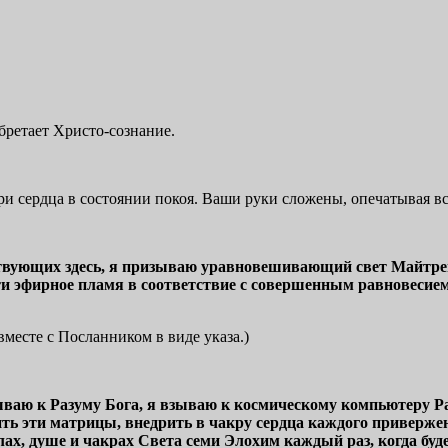
бретает Христо-сознание.
ри сердца в состоянии покоя. Ваши руки сложены, опечатывая вс
ствующих здесь, я призываю уравновешивающий свет Майтрей
и эфирное пламя в соответствие с совершенным равновесием
месте с Посланником в виде указа.)
аю к Разуму Бога, я взываю к космическому компьютеру Раз
ть эти матрицы, внедрить в чакру сердца каждого приверже
х, душе и чакрах Света семи Элохим каждый раз, когда буде