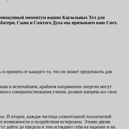
 совокупный моментум ваших Каузальных Тел для
 и Матери, Сына и Святого Духа мы призываем ваш Свет.
ь и принять от каждого то, что он может предложить для
о лишь в величайшем, крайнем напряжении энергии могут
ховного совершенствования ученик должен напрячь
все
свои
ье. И второе, каждая частица сознательной психической
ные возможности и воздействия исчерпаны. Этими двумя
ут дойти до предела и тем осуждают себя на падение и на