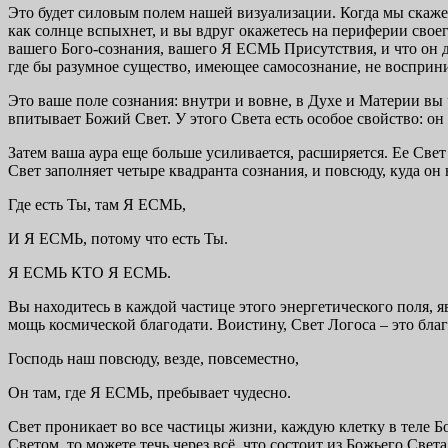
Это будет силовым полем нашей визуализации. Когда мы скаже
как солнце вспыхнет, и вы вдруг окажетесь на периферии своего
вашего Бого-сознания, вашего Я ЕСМЬ Присутствия, и что он д
где бы разумное существо, имеющее самосознание, не восприни
Это ваше поле сознания: внутри и вовне, в Духе и Материи вы
впитывает Божий Свет. У этого Света есть особое свойство: он 
Затем ваша аура еще больше усиливается, расширяется. Ее Свет 
Свет заполняет четыре квадранта сознания, и повсюду, куда он 
Где есть Ты, там Я ЕСМЬ,
И Я ЕСМЬ, потому что есть Ты.
Я ЕСМЬ КТО Я ЕСМЬ.
Вы находитесь в каждой частице этого энергетического поля,
мощь космической благодати. Воистину, Свет Логоса – это благ
Господь наш повсюду, везде, повсеместно,
Он там, где Я ЕСМЬ, пребывает чудесно.
Свет проникает во все частицы жизни, каждую клетку в теле Б
Светом, то можете течь через всё, что состоит из Божьего Све