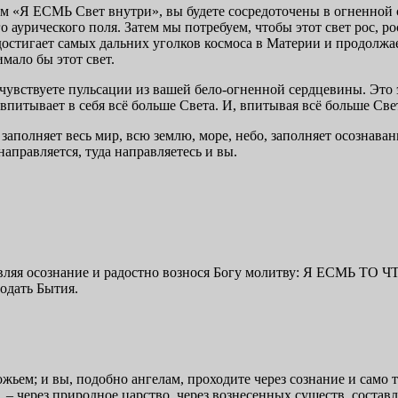
м «Я ЕСМЬ Свет внутри», вы будете сосредоточены в огненной с
 аурического поля. Затем мы потребуем, чтобы этот свет рос, рос 
остигает самых дальних уголков космоса в Материи и продолжает
мало бы этот свет.
 чувствуете пульсации из вашей бело-огненной сердцевины. Это
впитывает в себя всё больше Света. И, впитывая всё больше Свет
заполняет весь мир, всю землю, море, небо, заполняет осознаван
направляется, туда направляетесь и вы.
 являя осознание и радостно вознося Богу молитву: Я ЕСМЬ ТО 
одать Бытия.
ожьем; и вы, подобно ангелам, проходите через сознание и само
та, – через природное царство, через вознесенных существ, сос