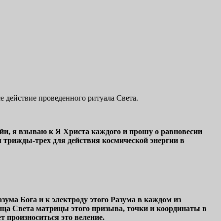
е действие проведенного ритуала Света.
и, я взываю к Я Христа каждого и прошу о равновесии
 трижды-трех для действия космической энергии в
ума Бога и к электроду этого Разума в каждом из
нца Света матрицы этого призыва, точки и координаты в
т произноситься это веление.