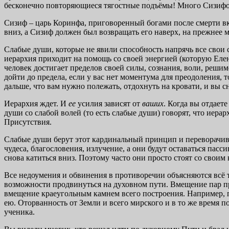
бесконечно повторяющиеся тягостные подъёмы! Много Сизифо
Сизиф – царь Коринфа, приговоренный богами после смерти вка
вниз, а Сизиф должен был возвращать его наверх, на прежнее м
Слабые души, которые не явили способность напрячь все свои 
иерархия приходит на помощь со своей энергией (которую Елена
человек достигает пределов своей силы, сознания, воли, решим
дойти до предела, если у вас нет моментума для преодоления, 
дальше, что вам нужно полежать, отдохнуть на кровати, и вы 
Иерархия ждет. И
ее
усилия зависят от
ваших
. Когда вы отдает
души со слабой волей (то есть слабые души) говорят, что иера
Присутствия.
Слабые души берут этот кардинальный принцип и переворачив
чудеса, благословения, излучение, а они будут оставаться пасс
снова катиться вниз. Поэтому часто они просто стоят со своим
Все недоумения и обвинения в противоречии объясняются всё т
возможности продвинуться на духовном пути. Вмещение пар п
вмещение краеугольным камнем всего построения. Например, п
ею. Оторванность от Земли и всего мирского и в то же время 
ученика.