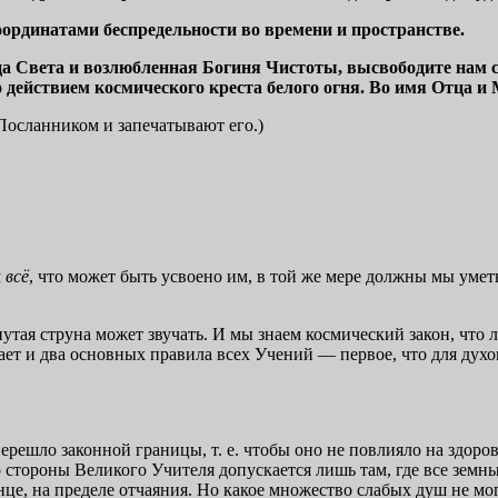
рдинатами беспредельности во времени и пространстве.
ца Света и возлюбленная Богиня Чистоты, высвободите нам
но действием космического креста белого огня. Во имя Отца
 Посланником и запечатывают его.)
м
всё
, что может быть усвоено им, в той же мере должны мы умет
нутая струна может звучать. И мы знаем космический закон, чт
вает и два основных правила всех Учений — первое, что для ду
решло законной границы, т. е. чтобы оно не повлияло на здоров
о стороны Великого Учителя допускается лишь там, где все зем
це, на пределе отчаяния. Но какое множество слабых душ не мог