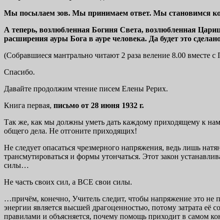
Мы посылаем зов. Мы принимаем ответ. Мы становимся коо
А теперь, возлюбленная Богиня Света, возлюбленная Цари
расширения ауры Бога в ауре человека. Да будет это сдела
(Собравшиеся мантрально читают 2 раза веление 8.00 вместе с
Спасибо.
Давайте продолжим чтение писем Елены Рерих.
Книга первая,
письмо от 28 июня 1932 г.
Так же, как мы должны уметь дать каждому приходящему к на
общего дела. Не отгоните приходящих!
Не следует опасаться чрезмерного напряжения, ведь лишь натя
трансмутироваться и формы утончаться. Этот закон устанавли
силы…
Не часть своих сил, а ВСЕ свои силы.
…причём, конечно, Учитель следит, чтобы напряжение это не пе
энергии является высшей драгоценностью, потому затрата её с
правилами и объясняется, почему помощь приходит в самом кон