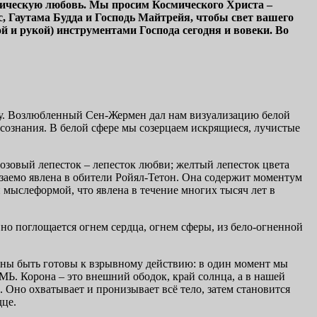
мическую любовь. Мы просим Космического Христа –
Гаутама Будда и Господь Майтрейя, чтобы свет вашего
 и рукой) инструментами Господа сегодня и вовеки. Во
еру. Возлюбленный Сен-Жермен дал нам визуализацию белой
о сознания. В белой сфере мы созерцаем искрящиеся, лучистые
розовый лепесток – лепесток любви; желтый лепесток цвета
язаемо явлена в обители Ройял-Тетон. Она содержит моментум
мыслеформой, что явлена в течение многих тысяч лет в
о поглощается огнем сердца, огнем сферы, из бело-огненной
жны быть готовы к взрывному действию: в один момент мы
МЬ. Корона – это внешний ободок, край солнца, а в нашей
. Оно охватывает и пронизывает всё тело, затем становится
дце.