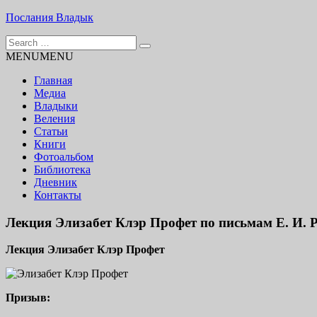
Skip
Послания Владык
to
Search
content
Основу сайта представляют Послания, или Диктовки, приняты
for:
MENU
MENU
Главная
Медиа
Владыки
Веления
Статьи
Книги
Фотоальбом
Библиотека
Дневник
Контакты
Лекция Элизабет Клэр Профет по письмам Е. И. Р
Лекция Элизабет Клэр Профет
Призыв
: