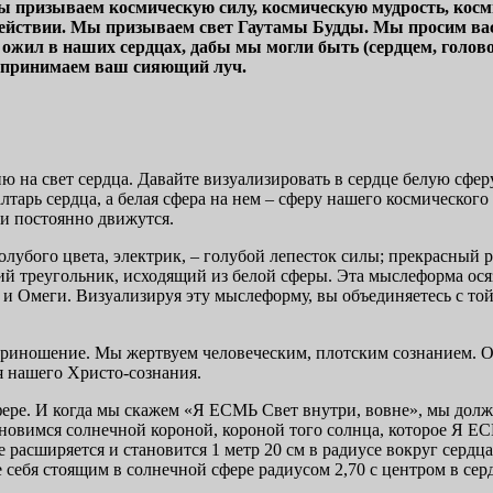
мы призываем космическую силу, космическую мудрость, кос
ствии. Мы призываем свет Гаутамы Будды. Мы просим вас, 
жил в наших сердцах, дабы мы могли быть (сердцем, головой
 принимаем ваш сияющий луч.
ю на свет сердца. Давайте визуализировать в сердце белую сф
лтарь сердца, а белая сфера на нем – сферу нашего космическог
и постоянно движутся.
олубого цвета, электрик, – голубой лепесток силы; прекрасный 
ний треугольник, исходящий из белой сферы. Эта мыслеформа ос
Омеги. Визуализируя эту мыслеформу, вы объединяетесь с той 
приношение. Мы жертвуем человеческим, плотским сознанием. Он
я нашего Христо-сознания.
фере. И когда мы скажем «Я ЕСМЬ Свет внутри, вовне», мы дол
новимся солнечной короной, короной того солнца, которое Я ЕС
расширяется и становится 1 метр 20 см в радиусе вокруг сердца
ите себя стоящим в солнечной сфере радиусом 2,70 с центром в сер