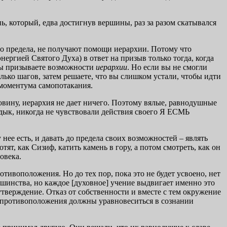
, который, едва достигнув вершины, раз за разом скатывался
 до предела, не получают помощи иерархии. Потому что
ергией Святого Духа) в ответ на призыв только тогда, когда
ы призываете возможности
иерархии
. Но если вы не смогли
олько шагов, затем решаете, что вы слишком устали, чтобы идти
 моментума самопотакания.
половину, иерархия не дает ничего. Поэтому вялые, равнодушные
ладык, никогда не чувствовали действия своего Я ЕСМЬ
 нее есть, и давать до предела своих возможностей – являть
тят, как Сизиф, катить камень в гору, а потом смотреть, как он
овека.
ивоположения. Но до тех пор, пока это не будет усвоено, нет
инства, но каждое [духовное] учение выдвигает именно это
верждение. Отказ от собственности и вместе с тем окружение
ти противоположения должны уравновеситься в сознании