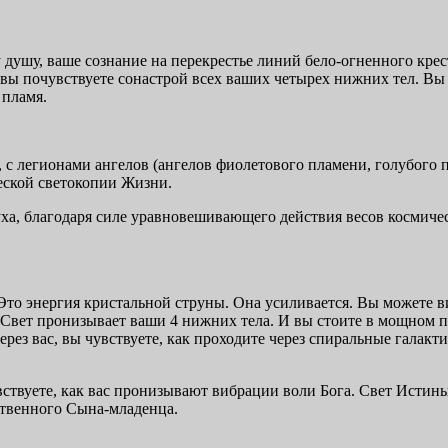
у душу, ваше сознание на перекрестье линий бело-огненного крес
 вы почувствуете сонастрой всех ваших четырех нижних тел. Вы п
 пламя.
, с легионами ангелов (ангелов фиолетового пламени, голубого п
еской светокопии Жизни.
а, благодаря силе уравновешивающего действия весов космическ
 Это энергия кристальной струны. Она усиливается. Вы можете 
м. Свет пронизывает ваши 4 нижних тела. И вы стоите в мощном п
 через вас, вы чувствуете, как проходите через спиральные галак
ствуете, как вас пронизывают вибрации воли Бога. Свет Истины
ственного Сына-младенца.