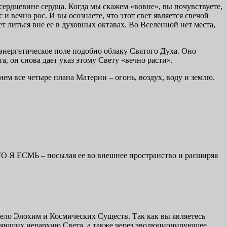
ердцевине сердца. Когда мы скажем «вовне», вы почувствуете,
и вечно рос. И вы осознаете, что этот свет является свечой
 литься вне ее в духовных октавах. Во Вселенной нет места,
 энергетическое поле подобно облаку Святого Духа. Оно
а, он снова дает указ этому Свету «вечно расти».
ием все четыре плана Материи – огонь, воздух, воду и землю.
ЧТО Я ЕСМЬ – посылая ее во внешнее пространство и расширяя
 тело Элохим и Космических Существ. Так как вы являетесь
тавляющих иерархию Света, а также через эволюционирующее