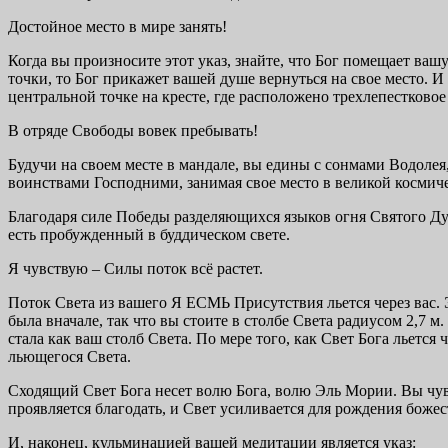
Достойное место в мире занять!
Когда вы произносите этот указ, знайте, что Бог помещает ваш
точки, то Бог прикажет вашей душе вернуться на свое место. И
центральной точке на кресте, где расположено трехлепестковое
В отряде Свободы вовек пребывать!
Будучи на своем месте в мандале, вы едины с сонмами Водолея
воинствами Господними, занимая свое место в великой космич
Благодаря силе Победы разделяющихся языков огня Святого Дух
есть пробужденный в буддическом свете.
Я чувствую – Силы поток всё растет.
Поток Света из вашего Я ЕСМЬ Присутствия льется через вас.
была вначале, так что вы стоите в столбе Света радиусом 2,7 
стала как ваш столб Света. По мере того, как Свет Бога льется
льющегося Света.
Сходящий Свет Бога несет волю Бога, волю Эль Мории. Вы чув
проявляется благодать, и Свет усиливается для рождения боже
И, наконец, кульминацией вашей медитации является указ: