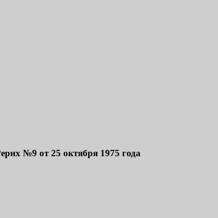
е Марком и Элизабет Профететами
ерих №9 от 25 октября 1975 года