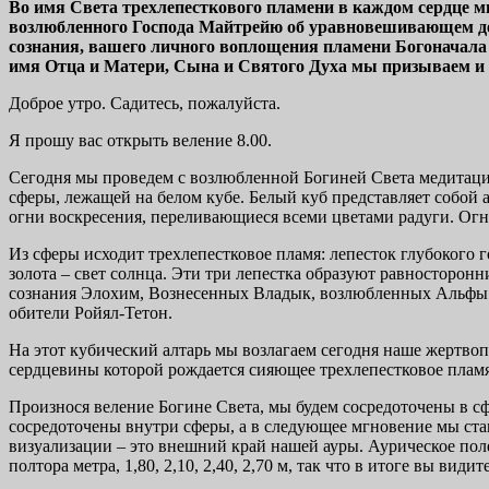
Во имя Света трехлепесткового пламени в каждом сердце 
возлюбленного Господа Майтрейю об уравновешивающем дей
сознания, вашего личного воплощения пламени Богоначала о
имя Отца и Матери, Сына и Святого Духа мы призываем и
Доброе утро. Садитесь, пожалуйста.
Я прошу вас открыть веление 8.00.
Сегодня мы проведем с возлюбленной Богиней Света медитаци
сферы, лежащей на белом кубе. Белый куб представляет собой а
огни воскресения, переливающиеся всеми цветами радуги. Огн
Из сферы исходит трехлепестковое пламя: лепесток глубокого г
золота – свет солнца. Эти три лепестка образуют равносторон
сознания Элохим, Вознесенных Владык, возлюбленных Альфы и 
обители Ройял-Тетон.
На этот кубический алтарь мы возлагаем сегодня наше жертво
сердцевины которой рождается сияющее трехлепестковое плам
Произнося веление Богине Света, мы будем сосредоточены в с
сосредоточены внутри сферы, а в следующее мгновение мы ста
визуализации – это внешний край нашей ауры. Аурическое поле 
полтора метра, 1,80, 2,10, 2,40, 2,70 м, так что в итоге вы вид