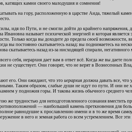
в, катящих камни своего малодушия и сомнения!
тывать на гору, расположенную в царстве Аида, тяжелый камень
есто.
силы, идя по Пути, и не смогли дойти до крайнего напряжения,
 Ивановна называет психической энергией и которая является эн
ости. Только когда вы доходите до предела
своей
возможности, в
тогда вы постоянно скатываетесь назад: вы поднимаетесь на неск
снова скатываетесь назад из-за нисходящей спирали, негативного
е всего себя, иерархия дает вам в ответ всё. Когда же вы даете 
рхии не существует. Они говорят, что не верят в Вознесенных В
ают его. Они ожидают, что это
иерархия
должна давать все, что у
ивными. Таким образом, слабые души не идут по пути. И они не хо
 камнем у подножия горы. И такова жизнь обычного среднего чел
ою же трудностью для неподготовленного сознания вместить прот
ротивоположений — наибольший камень преткновения для больш
олное равнодушие к прославлению имени и в то же время самоут
погружение в него и земная работа со всем устремлением. Все э