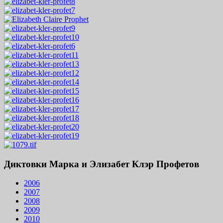
Диктовки Марка и Элизабет Клэр Профетов
2006
2007
2008
2009
2010