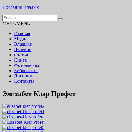
Skip
Послания Владык
to
Search
content
Основу сайта представляют Послания, или Диктовки, приняты
for:
MENU
MENU
Главная
Медиа
Владыки
Веления
Статьи
Книги
Фотоальбом
Библиотека
Дневник
Контакты
Элизабет Клэр Профет