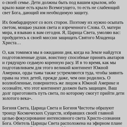
о своей семье. Дети должны быть под вашим крылом, ибо
крыло ваше есть крыло Всемогущего, то есть не слабеющий
свет Бога, даю­щий им необходимую защиту.
Их бомбардируют со всех сторон. Поэтому их нужно осыпать
светом, мощью указов света и изреченного Слова. О, матери
мира, я взываю к вам сегодня. Я, Царица Света, умоляю вас:
пробудитесь к своей миссии защи­щать Святого Младенца
Христа…
О, как томимся мы в ожидании дня, когда на Земле найдутся
подготов­ленные души, воистину способные принять аватаров
и грядущую седьмую коренную расу. И в то время, как мы
подготавливаем для этого великий континент Южной
Америки, орды тьмы также устремляются туда, чтобы заявить
права на этих детей, прежде даже, чем они родились. О
возлюблен­ные, повернитесь же лицом к Южной Америке и
осознайте, что этот кон­тинент должен быть защищен. Ваш
долг приготовить путь света, по которо­му смогут прийти дети
золотого века».
Богиня Света, Царица Света и Богиня Чистоты образуют
троицу Кос­мических Существ, избравших своей главной
целью фокусирование интен­сивного света Христо-сознания
Бога. Обитель Царицы Света расположена на эфирном плане