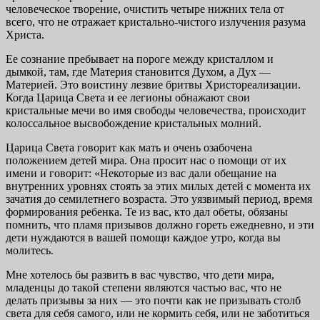
человеческое творение, очистить четыре нижних тела от
всего, что не отражает кристально-чистого излучения разума
Христа.
Ее сознание пребывает на пороге между кристаллом и
дымкой, там, где Материя становится Духом, а Дух —
Материей. Это воистину лезвие брит­вы Христореализации.
Когда Царица Света и ее легионы обнажают свои
кристальные мечи во имя свободы человечества, происходит
колоссальное высвобождение кристальных молний.
Царица Света говорит как мать и очень озабочена
положением детей мира. Она просит нас о помощи от их
имени и говорит: «Некоторые из вас дали обещание на
внутренних уровнях стоять за этих милых детей с момен­та их
зачатия до семилетнего возраста. Это уязвимый период, время
форми­рования ребенка. Те из вас, кто дал обеты, обязаны
помнить, что пламя призывов должно гореть ежедневно, и эти
дети нуждаются в вашей помощи каждое утро, когда вы
молитесь.
Мне хотелось бы развить в вас чувство, что дети мира,
младенцы до та­кой степени являются частью вас, что не
делать призывы за них — это поч­ти как не призывать столб
света для себя самого, или не кормить себя, или не заботиться