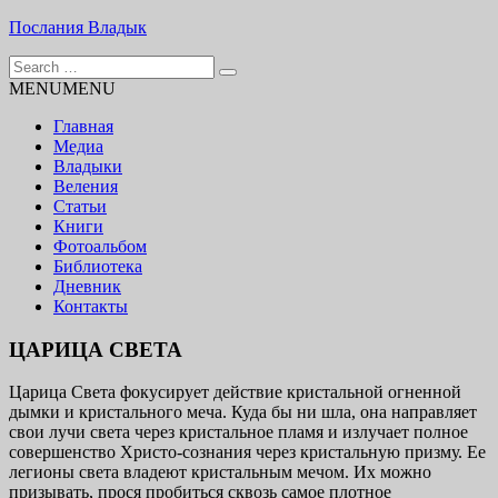
Skip
Послания Владык
to
Search
content
Основу сайта представляют Послания, или Диктовки,
for:
MENU
MENU
принятые Марком и Элизабет Профететами
Главная
Медиа
Владыки
Веления
Статьи
Книги
Фотоальбом
Библиотека
Дневник
Контакты
ЦАРИЦА СВЕТА
Царица Света фокусирует действие кристальной огненной
дымки и кристального меча. Куда бы ни шла, она направляет
свои лучи света через кристаль­ное пламя и излучает полное
совершенство Христо-сознания через кристальную призму. Ее
легионы света владеют кристальным мечом. Их можно
призывать, прося пробиться сквозь самое плотное