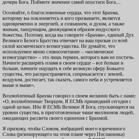
дочери Бога. Поймите значение самой ипостаси Бога…
Осознайте, о благословенные сердца, что этот Брахма,
которому вы поклоняетесь и кого призываете, является
одновременно и энергией, и соз­нанием, и духом, а также
живым, танцующим, движущимся образом инду­сского
божества. Поэтому, когда вы говорите «Брахма», единый Дух
Вели­кого Белого Братства отвечает на ваш призыв со всей
силой космического всемогущества. Не думайте, что
используемое мною словосочетание – «космическое
всемогущество» – это лишь термин, которого вам не пос­тичь.
Начните расширять пламя в своем сердце – все больше и
больше, начните ощущать в себе великую сферу Божьего
существа, что распростра­няется, соприкасается с землей,
воздухом, достигает, так сказать, самого неба и устремляется
выше и выше».
Возлюбленный Брахма говорил о своем желании быть с нами:
«О, возлюб­ленные Творцом, Я ЕСМЬ пришедший сегодня с
одной целью. Ибо Я ЕСМЬ Великое Я Бога, спускающееся на
уровни существа, в приготовленные чаши миллионов людей,
ожидающих рассвета своего единения с Брахмой.
Я прихожу, чтобы Словом, вибрацией моего изреченного
Слова (резо­нирующего на этом плане через Посланника)