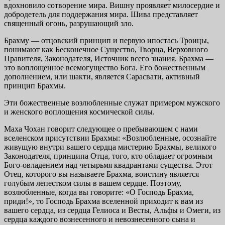
вдохновило сотворение мира. Вишну проявляет милосердие и
добродетель для поддержания мира. Шива представляет
священный огонь, разрушающий зло.
Брахму — отцовский принцип и первую ипостась Троицы,
понимают как Бесконечное Существо, Творца, Верховного
Правителя, Законодателя, Источник всего знания. Брахма —
это воплощенное всемогущество Бога. Его божественным
дополнением, или шакти, является Сарасвати, активный
принцип Брахмы.
Эти божественные возлюбленные служат примером мужского
и женского воплощения космической силы.
Маха Чохан говорит следующее о пребывающем с нами
вселенском присутствии Брахмы: «Возлюбленные, осознайте
живущую внутри вашего сердца мистерию Брахмы, великого
Законодателя, принципа Отца, того, кто обладает огромным
Бого-овладением над четырьмя квадрантами суще­ства. Этот
Отец, которого вы называете Брахма, воистину является
голубым лепестком силы в вашем сердце. Поэтому,
возлюбленные, когда вы говори­те: «О Господь Брахма,
приди!», то Господь Брахма вселенной приходит к вам из
вашего сердца, из сердца Гелиоса и Весты, Альфы и Омеги, из
серд­ца каждого вознесенного и невознесенного сына и