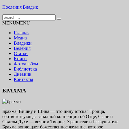
Skip
Послания Владык
to
Search
content
Основу сайта представляют Послания, или Диктовки,
for:
MENU
MENU
принятые Марком и Элизабет Профететами
Главная
Медиа
Владыки
Веления
Статьи
Книги
Фотоальбом
Библиотека
Дневник
Контакты
БРАХМА
Брахма, Вишну и Шива — это индуистская Троица,
соответствующая западной концепции об Отце, Сыне и
Святом Духе — вечном Творце, Хранителе и Разрушителе.
Брахма воплощает божественное желание, которое