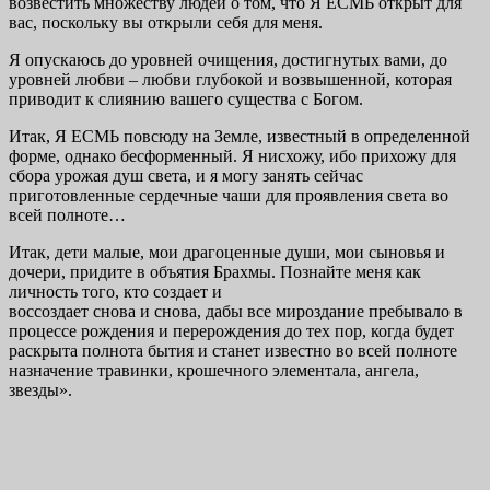
возвестить множеству людей о том, что Я ЕСМЬ открыт для
вас, поскольку вы открыли себя для меня.
Я опускаюсь до уровней очищения, достигнутых вами, до
уровней люб­ви – любви глубокой и возвышенной, которая
приводит к слиянию вашего существа с Богом.
Итак, Я ЕСМЬ повсюду на Земле, известный в определенной
форме, однако бесформенный. Я нисхожу, ибо прихожу для
сбора урожая душ све­та, и я могу занять сейчас
приготовленные сердечные чаши для проявле­ния света во
всей полноте…
Итак, дети малые, мои драгоценные души, мои сыновья и
дочери, придите в объятия Брахмы. Познайте меня как
личность того, кто создает и
воссоздает снова и снова, дабы все мироздание пребывало в
процессе рож­дения и перерождения до тех пор, когда будет
раскрыта полнота бытия и станет известно во всей полноте
назначение травинки, крошечного элементала, ангела,
звезды».