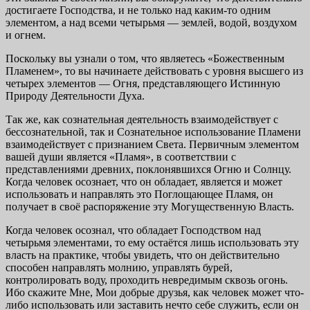
достигаете Господства, и не только над каким-то одним
элементом, а над всеми четырьмя — землей, водой, воздухом
и огнем.
Поскольку вы узнали о том, что являетесь «Божественным
Пламенем», то вы начинаете действовать с уровня высшего из
четырех элементов — Огня, представляющего Истинную
Природу Деятельности Духа.
Так же, как сознательная деятельность взаимодействует с
бессознательной, так и Сознательное использование Пламени
взаимодействует с признанием Света. Первичным элементом
вашей души является «Пламя», в соответствии с
представлениями древних, поклонявшихся Огню и Солнцу.
Когда человек осознает, что он обладает, является и может
использовать и направлять это Поглощающее Пламя, он
получает в своё распоряжение эту Могущественную Власть.
Когда человек осознал, что обладает Господством над
четырьмя элементами, то ему остаётся лишь использовать эту
власть на практике, чтобы увидеть, что он действительно
способен направлять молнию, управлять бурей,
контролировать воду, проходить невредимым сквозь огонь.
Ибо скажите Мне, Мои добрые друзья, как человек может что-
либо использовать или заставить нечто себе служить, если он