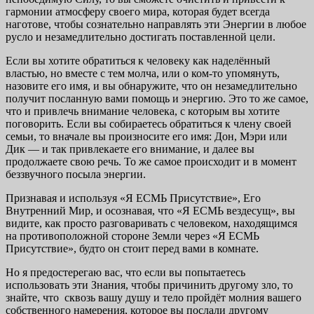
гармонии атмосферу своего мира, которая будет всегда
наготове, чтобы сознательно направлять эти Энергии в любое
русло и незамедлительно достигать поставленной цели.
Если вы хотите обратиться к человеку как наделённый
властью, но вместе с тем молча, или о ком-то упомянуть,
назовите его имя, и вы обнаружите, что он незамедлительно
получит посланную вами помощь и энергию. Это то же самое,
что и привлечь внимание человека, с которым вы хотите
поговорить. Если вы собираетесь обратиться к члену своей
семьи, то вначале вы произносите его имя: Дон, Мэри или
Дик — и так привлекаете его внимание, и далее вы
продолжаете свою речь. То же самое происходит и в момент
беззвучного посыла энергии.
Признавая и используя «Я ЕСМЬ Присутствие», Его
Внутренний Мир, и осознавая, что «Я ЕСМЬ вездесущ», вы
видите, как просто разговаривать с человеком, находящимся
на противоположной стороне Земли через «Я ЕСМЬ
Присутствие», будто он стоит перед вами в комнате.
Но я предостерегаю вас, что если вы попытаетесь
использовать эти Знания, чтобы причинить другому зло, то
знайте, что сквозь вашу душу и тело пройдёт молния вашего
собственного намерения, которое вы послали другому