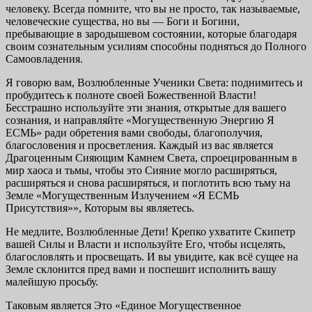
человеку. Всегда помните, что вы не просто, так называемые,
человеческие существа, но вы — Боги и Богини,
пребывающие в зародышевом состоянии, которые благодаря
своим сознательным усилиям способны подняться до Полного
Самоовладения.
Я говорю вам, Возлюбленные Ученики Света: поднимитесь и
пробудитесь к полноте своей Божественной Власти!
Бесстрашно используйте эти знания, открытые для вашего
сознания, и направляйте «Могущественную Энергию Я
ЕСМЬ» ради обретения вами свободы, благополучия,
благословения и просветления. Каждый из вас является
Драгоценным Сияющим Камнем Света, спроецированным в
мир хаоса и тьмы, чтобы это Сияние могло расширяться,
расширяться и снова расширяться, и поглотить всю тьму на
Земле «Могущественным Излучением «Я ЕСМЬ
Присутствия»», Которым вы являетесь.
Не медлите, Возлюбленные Дети! Крепко ухватите Скипетр
вашей Силы и Власти и используйте Его, чтобы исцелять,
благословлять и просвещать. И вы увидите, как всё сущее на
Земле склонится пред вами и поспешит исполнить вашу
малейшую просьбу.
Таковым является Это «Единое Могущественное