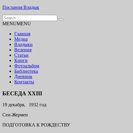
Skip
Послания Владык
to
Search
content
Основу сайта представляют Послания, или Диктовки,
for:
MENU
MENU
принятые Марком и Элизабет Профететами
Главная
Медиа
Владыки
Веления
Статьи
Книги
Фотоальбом
Библиотека
Дневник
Контакты
БЕСЕДА XXIII
19 декабря, 1932 год
Сен-Жермен
ПОДГОТОВКА К РОЖДЕСТВУ