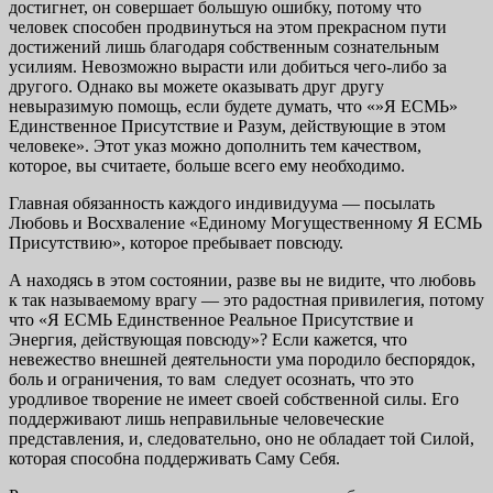
достигнет, он совершает большую ошибку, потому что
человек способен продвинуться на этом прекрасном пути
достижений лишь благодаря собственным сознательным
усилиям. Невозможно вырасти или добиться чего-либо за
другого. Однако вы можете оказывать друг другу
невыразимую помощь, если будете думать, что «»Я ЕСМЬ»
Единственное Присутствие и Разум, действующие в этом
человеке». Этот указ можно дополнить тем качеством,
которое, вы считаете, больше всего ему необходимо.
Главная обязанность каждого индивидуума — посылать
Любовь и Восхваление «Единому Могущественному Я ЕСМЬ
Присутствию», которое пребывает повсюду.
А находясь в этом состоянии, разве вы не видите, что любовь
к так называемому врагу — это радостная привилегия, потому
что «Я ЕСМЬ Единственное Реальное Присутствие и
Энергия, действующая повсюду»? Если кажется, что
невежество внешней деятельности ума породило беспорядок,
боль и ограничения, то вам следует осознать, что это
уродливое творение не имеет своей собственной силы. Его
поддерживают лишь неправильные человеческие
представления, и, следовательно, оно не обладает той Силой,
которая способна поддерживать Саму Себя.