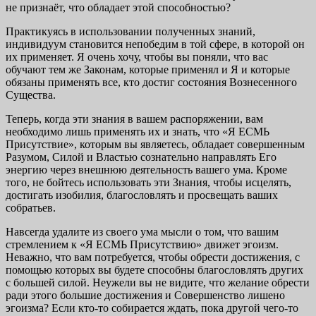
не признаёт, что обладает этой способностью?
Практикуясь в использовании полученных знаний,
индивидуум становится непобедим в той сфере, в которой он
их применяет. Я очень хочу, чтобы вы поняли, что вас
обучают тем же Законам, которые применял и Я и которые
обязаны применять все, кто достиг состояния Вознесенного
Существа.
Теперь, когда эти знания в вашем распоряжении, вам
необходимо лишь применять их и знать, что «Я ЕСМЬ
Присутствие», которым вы являетесь, обладает совершенным
Разумом, Силой и Властью сознательно направлять Его
энергию через внешнюю деятельность вашего ума. Кроме
того, не бойтесь использовать эти Знания, чтобы исцелять,
достигать изобилия, благословлять и просвещать ваших
собратьев.
Навсегда удалите из своего ума мысли о том, что вашим
стремлением к «Я ЕСМЬ Присутствию» движет эгоизм.
Неважно, что вам потребуется, чтобы обрести достижения, с
помощью которых вы будете способны благословлять других
с большей силой. Неужели вы не видите, что желание обрести
ради этого большие достижения и Совершенство лишено
эгоизма? Если кто-то собирается ждать, пока другой чего-то