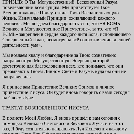
ПРИЗЫВ: О Ты, Могущественный, Бесконечный Разум,
повелевающий всем сущим! Мы приветствуем Твоё
Всепроникающее Присутствие, Твою Всенаполняющую
Жизнь, Изначальный Принцип, оживляющий каждого
человека. Мы воздаем благодарность за то, что «Я ЕСМЬ
Великое и Могущественное Присутствие», за то, что «Я
ЕСМЬ» закреплён в сердце каждого дитя Бога, исполняющего
Совершенный План, несмотря на всё сопротивление внешней
деятельности ума».
Мы воздаем хвалу и благодарение за Твою сознательно
направленную Могущественную Энергию, которой
достаточно для благословения всех, кто понимает, что они
пребывают в Твоём Дивном Свете и Разуме, куда бы они не
направлялись.
Я принес вам Приветствие Великих Сонмов и личное
приветствие Иисуса. Он будет вновь говорить с вами сегодня
на Своем Луче.
ТРАКТАТ ВОЗЛЮБЛЕННОГО ИИСУСА
В полноте Моей Любви, Я вновь пришёл к вам сегодня с
помощью Великого Светового и Звукового Луча, и на этот
раз, Я буду сознательно направлять Луч Исцеления каждому