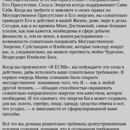
Его Присутствие, Сила и Энергия всегда поддерживают Сами
Себя. Когда вы требуете и заявляете о своих правах на
Могущественное Присутствие и Его энергию, вы сознательно
приводите Его в действие в вашей Жизни, доме, мире и делах.
Сегодня, как и во времена Моих Достижений, самые большие
усилия, как нам кажется, необходимы в сфере добычи
финансов; и, тем не менее, в вашем распоряжении —
возможность сознательно направлять Могущественную
Энергию, Субстанцию и Изобилие, которые повсюду вокруг
вас, и, следовательно, вы можете притянуть любое Чудесное,
Вездесущее Изобилие Бога.
Когда вы произносите «Я ЕСМЬ», вы побуждаете эти силы к
действию, дабы исполнить ваше сознательное требование. В
первую очередь Моему сознанию было открыто
могущественное понимание того, что Я — как и любой
другой человек, — обладаю способностью окрашивать
сознательно направленную энергию тем качеством, которое
необходимо. И это означает, что энергия Бога может создавать
для вас золото, серебро, пищу, одежду, средства обмена и всё,
что угодно, — в зависимости от сформулированной вами
просьбы.
Всё это вы должны решительно требовать целеустремлённым
усилием сознания, понимая, что в осознанном требовании