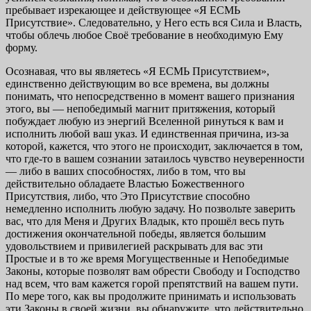
пребывает изрекающее и действующее «Я ЕСМЬ
Присутствие». Следовательно, у Него есть вся Сила и Власть,
чтобы облечь любое Своё требование в необходимую Ему
форму.
Осознавая, что вы являетесь «Я ЕСМЬ Присутствием»,
единственно действующим во все времена, вы должны
понимать, что непосредственно в момент вашего признания
этого, вы — непобедимый магнит притяжения, который
побуждает любую из энергий Вселенной ринуться к вам и
исполнить любой ваш указ. И единственная причина, из-за
которой, кажется, что этого не происходит, заключается в том,
что где-то в вашем сознании затаилось чувство неуверенности
— либо в ваших способностях, либо в том, что вы
действительно обладаете Властью Божественного
Присутствия, либо, что Это Присутствие способно
немедленно исполнить любую задачу. Но позвольте заверить
вас, что для Меня и Других Владык, кто прошёл весь путь
достижения окончательной победы, является большим
удовольствием и привилегией раскрывать для вас эти
Простые и в то же время Могущественные и Непобедимые
Законы, которые позволят вам обрести Свободу и Господство
над всем, что вам кажется горой препятствий на вашем пути.
По мере того, как вы продолжите принимать и использовать
эти Законы в своей жизни, вы обнаружите, что действительно