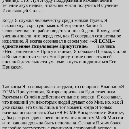
ученику. Этот Луч Я буду поддерживать каждый день в
течение двух недель, чтобы вы могли получить Излучение
Исцеляющей Силы.
Когда Я служил человечеству среди холмов Иудеи, Я
всколыхнул скрытую память Внутренних Записей
человечества; эта работа ведётся и по сей день. Я хочу, чтобы
ученики знали, что перед тем, как Я совершал сознательное
исцеление, Я всегда осознавал в своем уме:
«»Я ЕСМЬ»
единственное Исцеляющее Присутствие»
, — и являясь
«Неограниченным Присутствием», Я обладаю Правом, Силой
и Возможностью через Это Присутствие повелеть всей
внешней деятельности ума умолкнуть и подчиниться Его
Приказам.
Так когда Я разговаривал с людьми, то говорил с Властью «Я
ЕСМЬ Присутствия», Которое признавал Единственным
Разумом и Силой в действии отныне и вовеки. Я осознавал,
что внешний ум некоторых людей думает обо Мне, но, как Я
уже сказал, это было лишь в тот момент, когда Я только
начинал использовать Указ «Я ЕСМЬ Воскресение и Жизнь»,
дабы раскрыть для своего понимания полноту Моей Миссии
и то, как она должна быть исполнена. Сегодня Я хочу более
подробно рассмотреть с учениками следующий вопрос: в