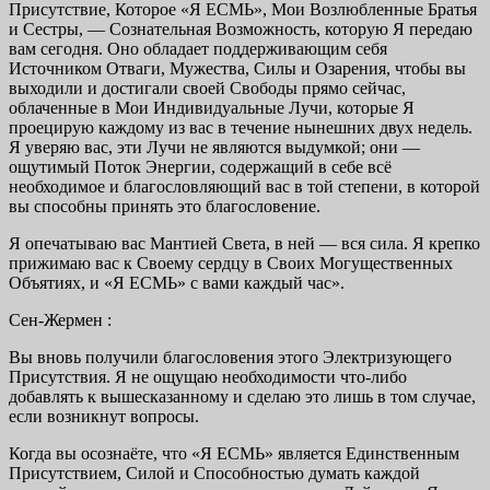
Присутствие, Которое «Я ЕСМЬ», Мои Возлюбленные Братья
и Сестры, — Сознательная Возможность, которую Я передаю
вам сегодня. Оно обладает поддерживающим себя
Источником Отваги, Мужества, Силы и Озарения, чтобы вы
выходили и достигали своей Свободы прямо сейчас,
облаченные в Мои Индивидуальные Лучи, которые Я
проецирую каждому из вас в течение нынешних двух недель.
Я уверяю вас, эти Лучи не являются выдумкой; они —
ощутимый Поток Энергии, содержащий в себе всё
необходимое и благословляющий вас в той степени, в которой
вы способны принять это благословение.
Я опечатываю вас Мантией Света, в ней — вся сила. Я крепко
прижимаю вас к Своему сердцу в Своих Могущественных
Объятиях, и «Я ЕСМЬ» с вами каждый час».
Сен-Жермен :
Вы вновь получили благословения этого Электризующего
Присутствия. Я не ощущаю необходимости что-либо
добавлять к вышесказанному и сделаю это лишь в том случае,
если возникнут вопросы.
Когда вы осознаёте, что «Я ЕСМЬ» является Единственным
Присутствием, Силой и Способностью думать каждой