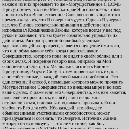
каждом из них пребывает то же «Могущественное Я ЕСМЬ
Присутствие», что и во Мне, которое Я использовал, чтобы
воплотить Его Величественное Совершенство. Людям того
времени казалось, что Я совершал чудеса. Однако Я уверяю
вас, что Я лишь сознательно приводил в действие или
использовал Космические Законы, которые всегда у вас под
рукой и ожидают, что вы будете сознательно управлять их
действием. Распространенной ошибкой учеников,
задерживающей их прогресс, является ощущение ими того,
что они обманывают себя, когда провозглашают
Совершенство, которого пока не видят в своём облике или в
своих делах. Я искренне говорю вам, опираясь на Мой
собственный Опыт, что Мы должны осознать Единое
Присутствие, Разум и Силу, а затем провозглашать их, как
свои собственные, в каждой своей мысли и действии. Это
единственный способ, с помощью которого можно проявить
Могущественное Совершенство во внешнем мире и во всех
ваших делах. И даже если это Совершенство, как вам кажется,
пока ещё не проявилось, вы всё равно не должны
останавливаться, и должны продолжать призывать Его и
требовать Его для себя. Ибо каждый, кто обладает
обыкновенными умственными способностями, может
призадуматься и осознать, что Энергия, Источник Жизни,
который он использует, — это не что иное, как Бог,
«Могущественное Я ЕСМЬ Присутствие». Следовательно,