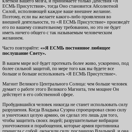
клеткой вашего мозга, и принимаете только Действия «Я
ЕСМЬ Присутствия», тогда Оно становится Абсолютной
Силой, исполняющей каждое ваше внешнее желание.
Поэтому, если вы желаете какого-либо проявления во
внешней деятельности, то «Я ЕСМЬ Присутствие» произведёт
его по вашему сознательному требованию, но это не будет
иметь ничего общего с так называемым человеческим
желанием.
Часто повторяйте:
«»Я ЕСМЬ постоянное любящее
послу
шание Свету».
В вашем мире всё будет протекать более живо, ускоренно, под
более сильной защитой, по мере того как вы будете все
больше и больше использовать «Я ЕСМЬ Присутствие».
Магнит Великого Центрального Солнца: чем больше человек
думает о работе этого Великого Магнита, тем мощнее Он
действует в его собственной сфере.
Пробудившийся человек никогда не станет использовать силу
разрушения. Когда Владыка Суэрна спроецировал свою силу
и уничтожил целую армию, он сделал это лишь для того,
чтобы защитить своих людей; разрушительные вибрации
уничтожения и порабощения, которые армия противника
принесла с собой, окрасили силу, посланную Владыкой, и она