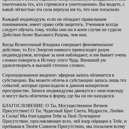
уничтожила тех, кто стремился к уничтожению. Вы видите, с
какой лёгкостью эта сила вернула им то, что они посылали.
Каждый индивидуум, если он обладает правильным
пониманием, имеет право себя защитить. Учеников всегда
следует обучать тому, чтобы они ни в коем случае не судили
Действие более Высокого Разума, чем они.
Когда Вознесенный Владыка совершает феноменальное
действие, то Его Энергия намного превосходит разум
индивидуумов, которые за ним наблюдают, и им бывает очень
сложно поверить в Истину этого Чуда. Внешний ум
удовлетворить в высшей степени сложно.
Спроецированное видение: эфирная запись облачается в
субстанцию. Вы можете облечь в субстанцию запись лишь тех
событий, которые происходили в данном конкретном
пространстве. Записи индивидуума движутся с ним повсюду
и могут быть облечены в форму, где бы он ни находился.
БЛАГОСЛОВЕНИЕ: О Ты, Могущественное Вечное
Присутствие! О Ты, Чудесный Брат Света, Мудрости, Любви
и Силы! Мы благодарим Тебя за Твоё Лучезарное
Присутствие, прославляющее всех, чей взор обращен к Тебе, и
пребывая в Твоём Славном Присутствии, мы посылаем всему