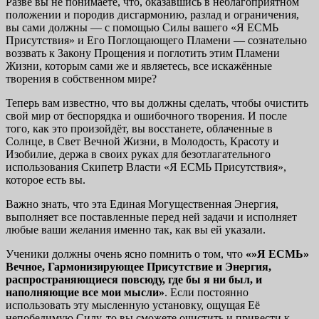
Разве вы не понимаете, что, оказавшись в неблагоприятном
положении и породив дисгармонию, разлад и ограничения,
вы сами должны — с помощью Силы вашего «Я ЕСМЬ
Присутствия» и Его Поглощающего Пламени — сознательно
воззвать к Закону Прощения и поглотить этим Пламени
Жизни, которым сами же и являетесь, все искажённые
творения в собственном мире?
Теперь вам известно, что вы должны сделать, чтобы очистить
свой мир от беспорядка и ошибочного творения. И после
того, как это произойдёт, вы восстанете, облаченные в
Солнце, в Свет Вечной Жизни, в Молодость, Красоту и
Изобилие, держа в своих руках для безотлагательного
использования Скипетр Власти «Я ЕСМЬ Присутствия»,
которое есть вы.
Важно знать, что эта Единая Могущественная Энергия,
выполняет все поставленные перед ней задачи и исполняет
любые ваши желания именно так, как вы ей указали.
Ученики должны очень ясно помнить о том, что
«»Я ЕСМЬ»
Вечное, Гармонизирующее Присутствие и Энергия,
распростра
няющиеся повсюду, где бы я ни был, и
наполняющие все мои мыс
ли»
. Если постоянно
использовать эту мысленную установку, ощущая Её
непобедимую Силу, то вы сможете очистить и привести к