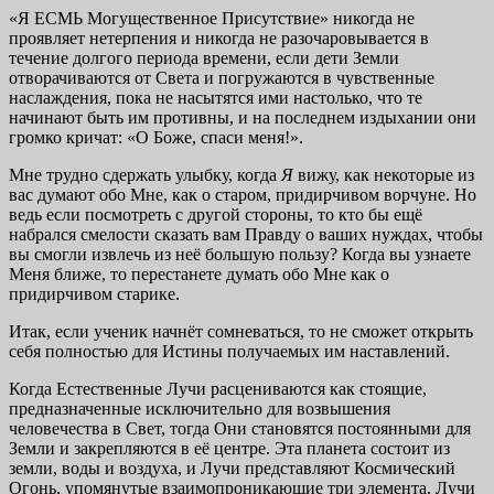
«Я ЕСМЬ Могущественное Присутствие» никогда не
проявляет нетерпения и никогда не разочаровывается в
течение долгого периода времени, если дети Земли
отворачиваются от Света и погружаются в чувственные
наслаждения, пока не насытятся ими настолько, что те
начинают быть им противны, и на последнем издыхании они
громко кричат: «О Боже, спаси меня!».
Мне трудно сдержать улыбку, когда
Я
вижу, как некоторые из
вас думают обо Мне, как о старом, придирчивом ворчуне. Но
ведь если посмотреть с другой стороны, то кто бы ещё
набрался смелости сказать вам Правду о ваших нуждах, чтобы
вы смогли извлечь из неё большую пользу? Когда вы узнаете
Меня ближе, то перестанете думать обо Мне как о
придирчивом старике.
Итак, если ученик начнёт сомневаться, то не сможет открыть
себя полностью для Истины получаемых им наставлений.
Когда Естественные Лучи расцениваются как стоящие,
предназначенные исключительно для возвышения
человечества в Свет, тогда Они становятся постоянными для
Земли и закрепляются в её центре. Эта планета состоит из
земли, воды и воздуха, и Лучи представляют Космический
Огонь, упомянутые взаимопроникающие три элемента. Лучи