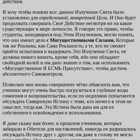
действия.
Я хочу чтобы поняли все: данное Излучение Света было
установлено для
определенной, конкретной Цели. И Оно
будет
продолжать совершать Своё Действие несмотря ни на какие
существующие в мире личности. Я говорю это прямо, чтобы
студенты, находящиеся под Этим Излучением, могли понять,
что они имеют дело
с Могущественными Силами,
Которые
так же Реальны, как Сама Реальность; а те, кто не сможет
пройти испытания и выдержать Это Излучение Света, не
должны никого винить, кроме себя, ибо они обладают
свободной волей и им дано знание о том, как использовать
«Могущественное Я ЕСМЬ Присутствие», чтобы достичь
абсолютного Самоконтроля.
Позвольте мне вновь совершенно чётко объяснить вам, что
ученики могут очень быстро погрузиться в глубокие воды
сомнения и вопрошательства, если по недоумию попытаются
обсуждать Священную Истину с теми, кто ничего в этом не
смыслит, тогда как Эта Истина была дана им для их
собственного освобождения и использования.
Я даже скажу вам более, в прошлом ученикам, которых
забирали в Обители для наставлений, никогда не разрешалось
обсуждать Истину друг с другом; им даже в голову не могло