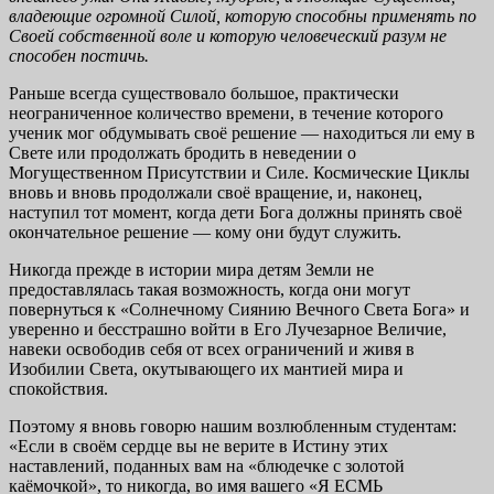
владеющие огромной Силой, которую способны применять по
Своей собственной воле и кото
рую человеческий разум не
способен постичь.
Раньше всегда существовало большое, практически
неограниченное количество времени, в течение которого
ученик мог обдумывать своё решение — находиться ли ему в
Свете или продолжать бродить в неведении о
Могущественном Присутствии и Силе. Космические Циклы
вновь и вновь продолжали своё вращение, и, наконец,
наступил тот момент, когда дети Бога должны принять своё
окончательное решение — кому они будут служить.
Никогда прежде в истории мира детям Земли не
предоставлялась такая возможность, когда они могут
повернуться к «Солнечному Сиянию Вечного Света Бога» и
уверенно и бесстрашно войти в Его Лучезарное Величие,
навеки освободив себя от всех ограничений и живя в
Изобилии Света, окутывающего их мантией мира и
спокойствия.
Поэтому я вновь говорю нашим возлюбленным студентам:
«Если в своём сердце вы не верите в Истину этих
наставлений, поданных вам на «блюдечке с золотой
каёмочкой», то никогда, во имя вашего «Я ЕСМЬ