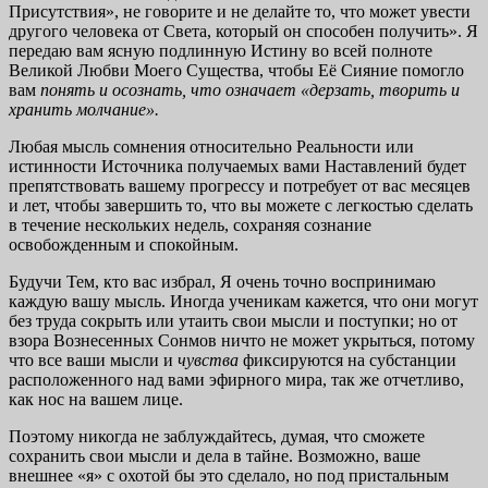
Присутствия», не говорите и не делайте то, что может увести
другого человека от Света, который он способен получить». Я
передаю вам ясную подлинную Истину во всей полноте
Великой Любви Моего Существа, чтобы Её Сияние помогло
вам
понять и осознать, что означает «дерзать, творить
и
хранить молчание».
Любая мысль сомнения относительно Реальности или
истинности Источника получаемых вами Наставлений будет
препятствовать вашему прогрессу и потребует от вас месяцев
и лет, чтобы завершить то, что вы можете с легкостью сделать
в течение нескольких недель, сохраняя сознание
освобожденным и спокойным.
Будучи Тем, кто вас избрал, Я очень точно воспринимаю
каждую вашу мысль. Иногда ученикам кажется, что они могут
без труда сокрыть или утаить свои мысли и поступки; но от
взора Вознесенных Сонмов ничто не может укрыться, потому
что все ваши мысли и
чувства
фиксируются на субстанции
расположенного над вами эфирного мира, так же отчетливо,
как нос на вашем лице.
Поэтому никогда не заблуждайтесь, думая, что сможете
сохранить свои мысли и дела в тайне. Возможно, ваше
внешнее «я» с охотой бы это сделало, но под пристальным