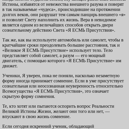
Истины, избавятся от невежества внешнего разума и поверят
в так называемые «чудеса», происходившие на протяжении
долгих веков, они разрушат тем самым панцирь внешнего «я»
и позволят Свету наполнить их жизнь. Вера в невидимое
является одним из величайших способов открыть двери
сознательному действию Света «Я ЕСМЬ Присутствия».
Так же, как вы используете автомобиль или самолет, чтобы в
кратчайшие сроки преодолевать большие расстояния, так и
«Великое Я ЕСМЬ Присутствие» использует тело. Тело
представляет собой самолет, а разум — его мощный
двигатель, с помощью которого «Я ЕСМЬ Присутствие» им
движет.
Ученики, Я уверен, пока не поняли, насколько незаметную
форму иногда принимает сомнение. Если в уме присутствует
сознательная или неосознанная неуверенность относительно
Всемогущества «Я ЕСМЬ Присутствия», это означает
скрытую форму сомнения.
Те, кто хотят или пытаются оспорить вопрос Реальности
Великой Истины Жизни, желают они того или нет, —
впускают в свою жизнь сомнение.
Если сегодня искренний ученик, обладающий