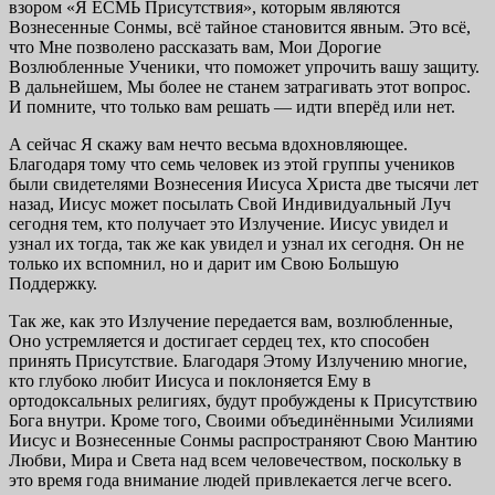
взором «Я ЕСМЬ Присутствия», которым являются
Вознесенные Сонмы, всё тайное становится явным. Это всё,
что Мне позволено рассказать вам, Мои Дорогие
Возлюбленные Ученики, что поможет упрочить вашу защиту.
В дальнейшем, Мы более не станем затрагивать этот вопрос.
И помните, что только вам решать — идти вперёд или нет.
А сейчас Я скажу вам нечто весьма вдохновляющее.
Благодаря тому что семь человек из этой группы учеников
были свидетелями Вознесения Иисуса Христа две тысячи лет
назад, Иисус может посылать Свой Индивидуальный Луч
сегодня тем, кто получает это Излучение. Иисус увидел и
узнал их тогда, так же как увидел и узнал их сегодня. Он не
только их вспомнил, но и дарит им Свою Большую
Поддержку.
Так же, как это Излучение передается вам, возлюбленные,
Оно устремляется и достигает сердец тех, кто способен
принять Присутствие. Благодаря Этому Излучению многие,
кто глубоко любит Иисуса и поклоняется Ему в
ортодоксальных религиях, будут пробуждены к Присутствию
Бога внутри. Кроме того, Своими объединёнными Усилиями
Иисус и Вознесенные Сонмы распространяют Свою Мантию
Любви, Мира и Света над всем человечеством, поскольку в
это время года внимание людей привлекается легче всего.