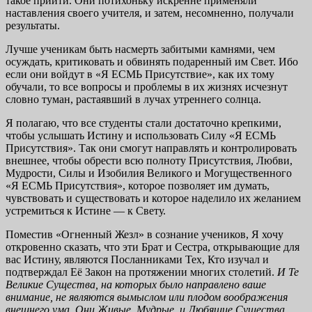
такое прийти. Они потихоньку искренне применяли
наставления своего учителя, и затем, несомненно, получали
результаты.
Лучше ученикам быть насмерть забитыми камнями, чем
осуждать, критиковать и обвинять подаренный им Свет. Ибо
если они войдут в «Я ЕСМЬ Присутствие», как их тому
обучали, то все вопросы и проблемы в их жизнях исчезнут
словно туман, растаявший в лучах утреннего солнца.
Я полагаю, что все студенты стали достаточно крепкими,
чтобы услышать Истину и использовать Силу «Я ЕСМЬ
Присутствия». Так они смогут направлять и контролировать
внешнее, чтобы обрести всю полноту Присутствия, Любви,
Мудрости, Силы и Изобилия Великого и Могущественного
«Я ЕСМЬ Присутствия», которое позволяет им думать,
чувствовать и существовать и которое наделило их желанием
устремиться к Истине — к Свету.
Поместив «Огненный Жезл» в сознание учеников, Я хочу
откровенно сказать, что эти Брат и Сестра, открывающие для
вас Истину, являются Посланниками Тех, Кто изучал и
подтверждал Её Закон на протяжении многих столетий.
И Те
Великие Сущест
ва, на которых было направлено ваше
внимание, не являются вы
мыслом или плодом воображения
внешнего ума. Они Живые,
Мудрые, и Любящие Существа,