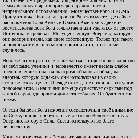
то, что Мы им предложим, Мы раскроем для них один из
самых важных и ярких примеров правильного и
неправильного использования «Могущественного Я ЕСМЬ
Присутствия». Этот опыт произошёл в том месте, где сейчас
расположены Горы Анды, в Южной Америке в древние
времена, когда дети Бога только начинали удаляться от своего
Источника и требовать Могущественную Энергию, которую
они воспринимали, как свою собственную. Только при таком
использовании власти могло произойти то, что с ними
случилось.
Но даже несмотря на все те несчастья, которые люди навлекли
на себя сами, ученики и человечество имеют весьма слабое
представление о том, сколь огромной мощью обладала
энергия, которую однажды они использовали в своих
эгоистических целях. Прежде никогда не возникала ситуация,
подобная этой. В наши дни всё ещё существует скрытый под
землей город, где происходили эти события. Он будет описан
позже.
О, если бы дети Бога искренне сосредоточили своё внимание
на Свете, они бы пробудились и осознали Величественную
Энергию, которую Силы Света используют во благо
человечеству.
Когда многие студенты Земли, изучающие различные аспекты