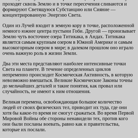
проходят сквозь Землю и в точке пересечения сливаются и
формируют Светящуюся Субстанцию или Сияние —
концентрированную Энергию Света.
Один из Лучей входит в земную кору в точке, расположенной
немного южнее центра пустыни Гоби. Другой — пронизывает
Землю чуть восточнее озера Титикака, в Андах. Титикака
является самым крупным озером в Южной Америке и самым
высокогорным озером в мире; в далеком прошлом оно играло
очень важную роль в жизни Земли.
Два эти места представляют наиболее интенсивные точки
Света на планете. В течение определенных циклов
непременно происходит Космическая Активность, в которую
невозможно вмешаться. Великие Космические Законы точны
до мельчайших деталей и такие понятия, как провал или
случайность, не имеют к ним отношения.
Великая перемена, освобождающая большое количество
людей от своих физических тел, приводит их туда, где они
хотя бы какое-то время не смогут сражаться. Во время Первой
Мировой Войны обе стороны ненавидели тех, против кого
они были посланы воевать, равно как и правительства,
которые их послали.