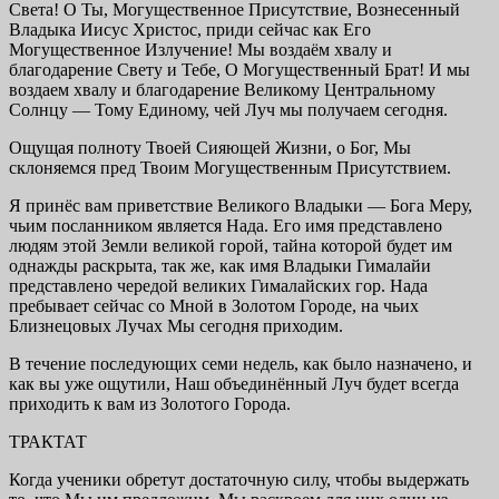
Света! О Ты, Могущественное Присутствие, Вознесенный
Владыка Иисус Христос, приди сейчас как Его
Могущественное Излучение! Мы воздаём хвалу и
благодарение Свету и Тебе, О Могущественный Брат! И мы
воздаем хвалу и благодарение Великому Центральному
Солнцу — Тому Единому, чей Луч мы получаем сегодня.
Ощущая полноту Твоей Сияющей Жизни, о Бог, Мы
склоняемся пред Твоим Могущественным Присутствием.
Я принёс вам приветствие Великого Владыки — Бога Меру,
чьим посланником является Нада. Его имя представлено
людям этой Земли великой горой, тайна которой будет им
однажды раскрыта, так же, как имя Владыки Гималайи
представлено чередой великих Гималайских гор. Нада
пребывает сейчас со Мной в Золотом Городе, на чьих
Близнецовых Лучах Мы сегодня приходим.
В течение последующих семи недель, как было назначено, и
как вы уже ощутили, Наш объединённый Луч будет всегда
приходить к вам из Золотого Города.
ТРАКТАТ
Когда ученики обретут достаточную силу, чтобы выдержать