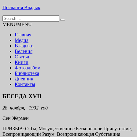
Skip
Послания Владык
to
Search
content
Основу сайта представляют Послания, или Диктовки,
for:
MENU
MENU
принятые Марком и Элизабет Профететами
Главная
Медиа
Владыки
Веления
Статьи
Книги
Фотоальбом
Библиотека
Дневник
Контакты
БЕСЕДА XVII
28 ноября, 1932 год
Сен-Жермен
ПРИЗЫВ: О Ты, Могущественное Бесконечное Присутствие,
Всепроницающий Разум, Всепроникающая Субстанция