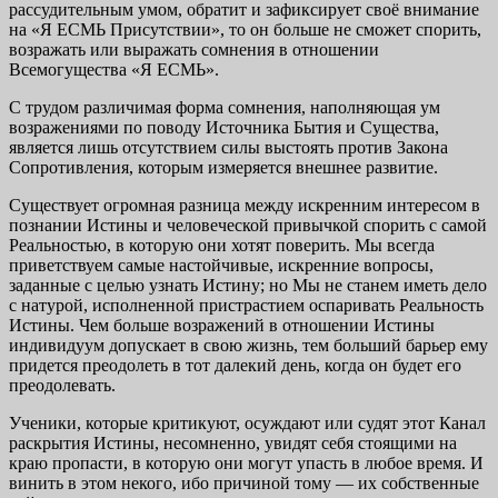
рассудительным умом, обратит и зафиксирует своё внимание
на «Я ЕСМЬ Присутствии», то он больше не сможет спорить,
возражать или выражать сомнения в отношении
Всемогущества «Я ЕСМЬ».
С трудом различимая форма сомнения, наполняющая ум
возражениями по поводу Источника Бытия и Существа,
является лишь отсутствием силы выстоять против Закона
Сопротивления, которым измеряется внешнее развитие.
Существует огромная разница между искренним интересом в
познании Истины и человеческой привычкой спорить с самой
Реальностью, в которую они хотят поверить. Мы всегда
приветствуем самые настойчивые, искренние вопросы,
заданные с целью узнать Истину; но Мы не станем иметь дело
с натурой, исполненной пристрастием оспаривать Реальность
Истины. Чем больше возражений в отношении Истины
индивидуум допускает в свою жизнь, тем больший барьер ему
придется преодолеть в тот далекий день, когда он будет его
преодолевать.
Ученики, которые критикуют, осуждают или судят этот Канал
раскрытия Истины, несомненно, увидят себя стоящими на
краю пропасти, в которую они могут упасть в любое время. И
винить в этом некого, ибо причиной тому — их собственные