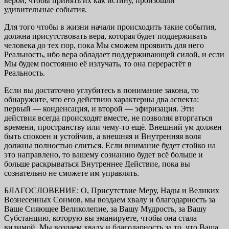
верой, чтобы принять их как истину, произошли
удивительные события.
Для того чтобы в жизни начали происходить такие события,
должна присутствовать вера, которая будет поддерживать
человека до тех пор, пока Мы сможем проявить для него
Реальность, ибо вера обладает поддерживающей силой, и если
Мы будем постоянно её излучать, то она перерастёт в
Реальность.
Если вы достаточно углубитесь в понимание закона, то
обнаружите, что его действию характерны два аспекта:
первый — конденсация, и второй — эфиризация. Эти
действия всегда происходят вместе, не позволяя вторгаться
времени, пространству или чему-то ещё. Внешний ум должен
быть спокоен и устойчив, а внешняя и Внутренняя воля
должны полностью слиться. Если внимание будет стойко на
это направлено, то вашему сознанию будет всё больше и
больше раскрываться Внутреннее Действие, пока вы
сознательно не сможете им управлять.
БЛАГОСЛОВЕНИЕ: О, Присутствие Меру, Нады и Великих
Вознесенных Сонмов, мы воздаем хвалу и благодарность за
Ваше Сияющее Великолепие, за Вашу Мудрость, за Вашу
Субстанцию, которую вы эманируете, чтобы она стала
видимой. Мы воздаем хвалу и благодарность за то, что Ваша