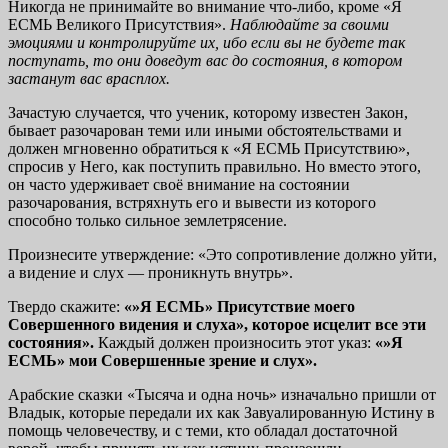
Никогда не принимайте во внимание что-либо, кроме «Я
ЕСМЬ Великого Присутствия».
Наблюдайте за своими
эмоциями
и контролируйте их, ибо если вы не будете так
поступать, то
они доведут вас до состояния, в котором
застанут вас врасплох.
Зачастую случается, что ученик, которому известен Закон,
бывает разочарован теми или иными обстоятельствами и
должен мгновенно обратиться к «Я ЕСМЬ Присутствию»,
спросив у Него, как поступить правильно. Но вместо этого,
он часто удерживает своё внимание на состоянии
разочарования, встряхнуть его и вывести из которого
способно только сильное землетрясение.
Произнесите утверждение: «Это сопротивление должно уйти,
а видение и слух — проникнуть внутрь».
Твердо скажите:
«»Я ЕСМЬ» Присутствие моего
Совершен
ного видения и слуха», которое исцелит все эти
состояния».
Каждый должен произносить этот указ:
«»Я
ЕСМЬ» мои Совершен
ные зрение и слух».
Арабские сказки «Тысяча и одна ночь» изначально пришли от
Владык, которые передали их как Завуалированную Истину в
помощь человечеству, и с теми, кто обладал достаточной