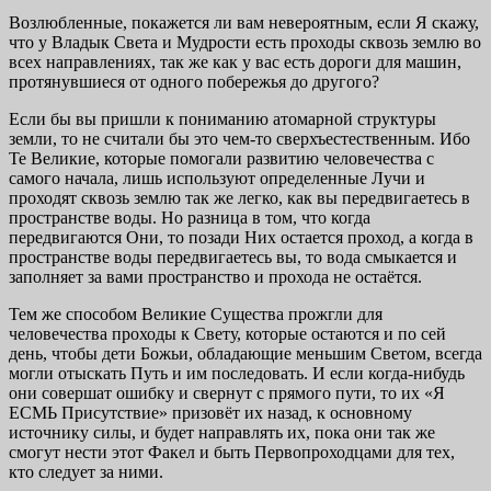
Возлюбленные, покажется ли вам невероятным, если Я скажу,
что у Владык Света и Мудрости есть проходы сквозь землю во
всех направлениях, так же как у вас есть дороги для машин,
протянувшиеся от одного побережья до другого?
Если бы вы пришли к пониманию атомарной структуры
земли, то не считали бы это чем-то сверхъестественным. Ибо
Те Великие, которые помогали развитию человечества с
самого начала, лишь используют определенные Лучи и
проходят сквозь землю так же легко, как вы передвигаетесь в
пространстве воды. Но разница в том, что когда
передвигаются Они, то позади Них остается проход, а когда в
пространстве воды передвигаетесь вы, то вода смыкается и
заполняет за вами пространство и прохода не остаётся.
Тем же способом Великие Существа прожгли для
человечества проходы к Свету, которые остаются и по сей
день, чтобы дети Божьи, обладающие меньшим Светом, всегда
могли отыскать Путь и им последовать. И если когда-нибудь
они совершат ошибку и свернут с прямого пути, то их «Я
ЕСМЬ Присутствие» призовёт их назад, к основному
источнику силы, и будет направлять их, пока они так же
смогут нести этот Факел и быть Первопроходцами для тех,
кто следует за ними.