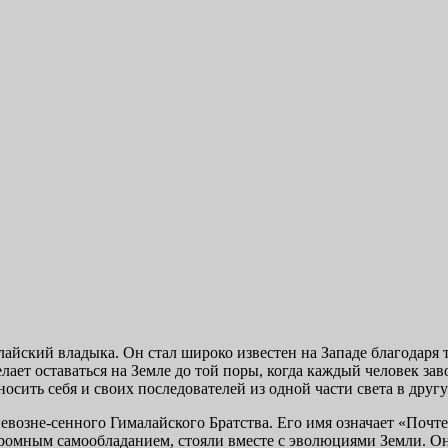
е Марком и Элизабет Профететами
айский владыка. Он стал широко известен на Западе благодаря 
елает оставаться на Земле до той поры, когда каждый человек зав
осить себя и своих пос­ледователей из одной части света в друг
невозне-сенного Гималайского Братства. Его имя означает «Поч
омным самообладанием, стояли вместе с эволюциями Земли. Они