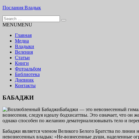
Skip
Послания Владык
to
Search
content
Основу сайта представляют Послания, или Диктовки, приняты
for:
MENU
MENU
Главная
Медиа
Владыки
Веления
Статьи
Книги
Фотоальбом
Библиотека
Дневник
Контакты
БАБАДЖИ
Бабаджи — это невознесенный гимал
вознесения, следуя идеалу бодхисаттвы. Это означает, что он ж
однако спосо­бен по желанию дематериализовывать тело и перен
Бабаджи является членом Великого Белого Братства по линии 
невознесенных владык: «Не-вознесенные души, наделенные огр