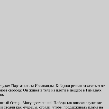
трудам Парамахансы Йогананды. Бабаджи решил отказаться от
о­юет свободу. Он живет в теле из плоти в пещере в Гималаях,
ую.
тенный Отец». Мо­гущественный Победа так описал служение
 стояли как мудрецы, стояли, чтобы поддержи­вать пламя на