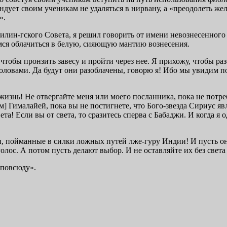
ет своим ученикам не удаляться в нир­вану, а «преодолеть жела
».
ин-гского Совета, я решил говорить от имени невознесенного Г
мся облачиться в белую, сияющую мантию вознесения.
чтобы пронзить завесу и пройти через нее. Я прихожу, чтобы ра
головами. Да будут они разоблачены, говорю я! Ибо мы увидим 
знь! Не отвергайте меня или моего посланника, пока не потребо
ом] Гималайей, пока вы не постигнете, что Бого-звезда Сириус я
та! Если вы от света, то сразитесь сперва с Бабаджи. И когда я 
и, пой­манные в силки ложных путей лже-гуру Индии! И пусть о
олос. А потом пусть делают выбор. И не оставляйте их без света
 повсюду».