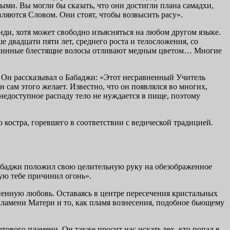
ыми. Вы могли бы сказать, что они достигли плана самадхи,
вляются Словом. Они стоят, чтобы возвы­сить расу».
нди, хотя может свободно изъясняться на любом другом языке.
 двадцати пяти лет, среднего роста и телосло­жения, со
 а длинные блестящие волосы отливают медным цветом… Многие
 Он рассказы­вал о Бабаджи: «Этот несравненный Учитель
н сам этого желает. Известно, что он появлял­ся во многих,
недос­тупное распаду тело не нуждается в пище, поэтому
костра, горевше­го в соответствии с ведической традицией.
абаджи положил свою целительную руку на обезображенное
ую тебе причинил огонь».
гненную любовь. Оставаясь в центре пересечения кристальных
ламени Матери и то, как пламя вознесения, по­добное бьющему
тового пламени. Он также просит нас искать тех, кто попал в