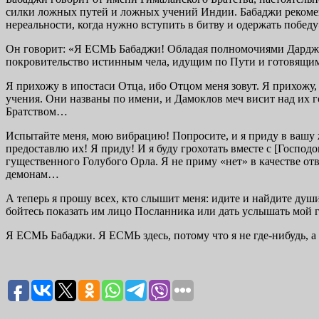
силки ложных путей и ложных учений Индии. Бабаджи рекоменду
нереальности, когда нужно вступить в битву и одержать победу
Он говорит: «Я ЕСМЬ Бабаджи! Обладая полномочиями Дарджил
покровительство истинным че­ла, идущим по Пути и готовящи
Я прихожу в ипостаси Отца, ибо Отцом меня зовут. Я прихожу, 
учения. Они названы по имени, и Дамоклов меч висит над их 
Братством…
Испытайте меня, мою вибрацию! Попросите, и я приду в вашу жи
предоставлю их! Я приду! И я буду грохотать вместе с [Господ
гущественного Голубого Орла. Я не приму «нет» в качестве отве
демонам…
А теперь я прошу всех, кто слышит меня: идите и найдите душ
бойтесь показать им лицо Пос­ланника или дать услышать мой г
Я ЕСМЬ Бабаджи. Я ЕСМЬ здесь, потому что я не где-нибудь, а