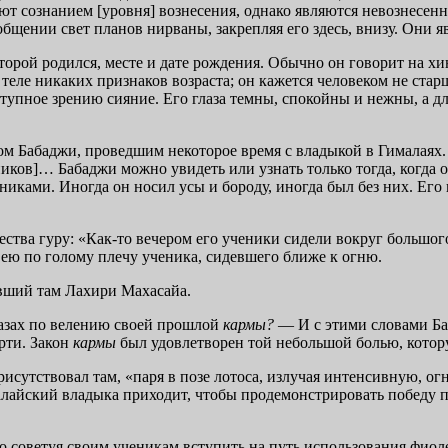
т сознанием [уровня] вознесения, однако являются невознесенн
общении свет планов нирваны, закрепляя его здесь, внизу. Они я
торой родился, месте и дате рождения. Обычно он говорит на хи
еле никаких признаков возраста; он кажется человеком не старше
ос­тупное зрению сияние. Его глаза темны, спокойны и нежны,
м Ба­баджи, проведшим некоторое время с владыкой в Гималаях.
еников]… Бабаджи можно увидеть или узнать только тогда, когда о
иками. Иногда он носил усы и бороду, иногда был без них. Его 
ва гу­ру: «Как-то вечером его ученики сидели вокруг большого 
 ею по голому плечу ученика, сидевшего ближе к огню.
авший там Лахири Махасайа.
лазах по ве­лению своей прошлой
кармы?
— И с этими словами Б
рти. Закон
кармы
был удовлетворен той неболь­шой болью, котор
исут­ствовал там, «паря в позе лотоса, излучая интенсивную, о
лайский владыка приходит, чтобы про­демонстрировать победу п
 сове­туя своим ученикам вступить на путь использования фиоле