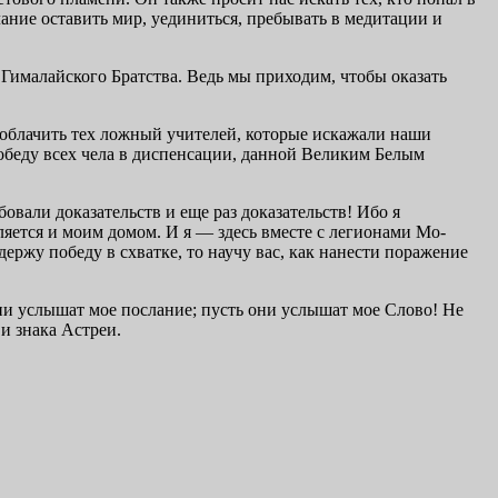
ние оставить мир, уединиться, пребывать в медита­ции и
ималайского Братства. Ведь мы приходим, чтобы оказать
зоблачить тех лож­ный учителей, которые искажали наши
победу всех чела в диспенсации, данной Великим Белым
вали доказа­тельств и еще раз доказательств! Ибо я
вляется и моим домом. И я — здесь вместе с легионами Мо­
одержу победу в схватке, то научу вас, как нанести поражение
ни услышат мое послание; пусть они услышат мое Слово! Не
 и знака Астреи.