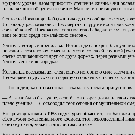
эфирном уровне, дабы приносить утешение жизни. Они об­ладаю
плана вечного обще­ния со светом Матери, и притянули в этом 
Согласно Йогананде, Бабаджи никогда не сообщал о семье, в ко
Йогананда рассказывает: «Бессмертный гуру не носит на своем т
светлой кожей. Прекрасное, сильное тело Бабаджи излучает д
века он жил среди гималайских снегов».
Учитель, который преподавал Йогананде санскрит, был ученико
передвигается в горах, с мес­та на место, со своей группой [уч
слегка отличающихся друг от друга формах, перед разными учен
Учитель ест лишь из­редка».
Йогананда рассказывает следующую историю о силе заступничест
Неожиданно гуру схватил горя­щую головешку и слегка ударил
— Господин, как это жестоко! – сказал с упреком присутствов
— А разве было бы лучше, если бы он сгорел дотла на твоих г
плечо ученика. – Я освободил тебя сегодня от мучительной сме
Во время диктовки в 1988 году Сурия объяснил, что Бабаджи пр
сфер духовно-материального космоса, этот невознесенный гима
фонтану света, может стать листом лотоса».
Бабаджи говорит от имени Гималайского Братства, настоятельно