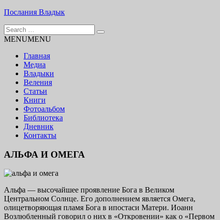
Skip
Послания Владык
to
Search
content
Основу сайта представляют Послания, или Диктовки,
for:
MENU
MENU
принятые Марком и Элизабет Профететами
Главная
Медиа
Владыки
Веления
Статьи
Книги
Фотоальбом
Библиотека
Дневник
Контакты
АЛЬФА И ОМЕГА
Альфа — высочайшее проявление Бога в Великом
Центральном Солнце. Его дополнением является Оме­га,
олицетворяющая пламя Бога в ипостаси Матери. Иоанн
Возлюбленный говорил о них в «Откровении» как о «Первом