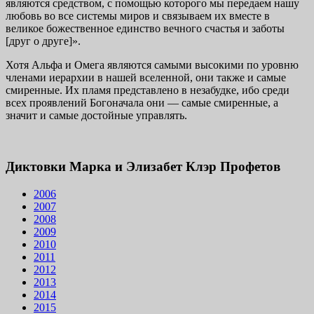
являются средством, с по­мощью которого мы передаем нашу
любовь во все системы миров и связы­ваем их вместе в
великое божественное единство вечного счастья и заботы
[друг о друге]».
Хотя Альфа и Омега являются самыми высокими по уровню
членами иерархии в нашей вселенной, они также и самые
смиренные. Их пламя представлено в незабудке, ибо среди
всех проявлений Богоначала они — са­мые смиренные, а
значит и самые достойные управлять.
Диктовки Марка и Элизабет Клэр Профетов
2006
2007
2008
2009
2010
2011
2012
2013
2014
2015