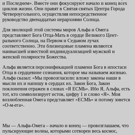
и Последнем». Вместе они фокусируют начало и конец всех
циклов жизни. Они правят в Свя­тая святых Центра Города
Четвероугольного, осущес­твляя непосредственное
руководство двенадцатью ие­рархиями Солнца.
Для эволюций этой системы миров Альфа и Омега
представляют Бога Отца-Мать в сердце Великого Цент­
рального Солнца, на Первом и Седьмом лучах
соответственно. Эти близне­цовые пламена являются
наивысшей известной индивидуализацией мужс­кой и
женской полярности Божества.
Альфа является персонификацией пламени Бога в ипостаси
Отца в сердцевине сознания, которое мы называем жизнью.
Альфа сказал: «Мы провозгласили: вложу законы наши в
мысли их и напишу в сердцах их. Закон Бога, Закон
поклонения отражен в словах «Я ЕСМЬ». Ибо Я, Альфа, есть
тот, кто символизирует исток, цифру 1 и слово «Я». Моя
возлюбленная Омега представляет «ЕСМЬ» и потому зовется
«О-м-ега».
Мы — Альфа-Омега – начало и конец — провозглашаем, что
пульсиру­ющие волны, которыми сотворен весь космос,