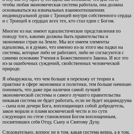
чтобы любая экономическая система работала, она должна
основываться на изначальных взаимоотношениях
индивидуальной души с Троицей внутри собственного сердца
и с Троицей в сердцах всех тех, кто стал един с Богом.
Многие из нас имеют идеалистические представления по
поводу того, какими должны быть правительства и
экономики стран на Земле. Мы все имеем элементы
идеализма, и я думаю, что именно из-за этого мы падки на
системы, которые либо не работают, либо не согласуются с
самими основами Учения и Божественного Закона. И все это
из-за ошибочных суждений, свойственных человеческой
природе.
Я обнаружила, что чем больше я перехожу от теории к
практике в сфере экономики и политики, тем больше начинаю
понимать, что даже при наличии самой лучшей
экономической системы и самого лучшего правительства
никакая система не будет работать, если не будет индивидуума
– сына или дочери Бога, воплощающих собой добродетель,
закон морали и пламя космической чести и по сути
следующих по стезе становления Богом воплощенным,
посвятивших себя Отцу, Сыну и Святому Духу.
Следовательно, вопрос не в том, какая система верна, а в том,