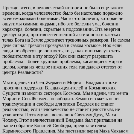
Прежде всего, в человеческой истории не было еще такого
времени, когда человечество было бы настолько поражено
всевозможными болезнями. Часто это болезни, которые не
ощутимы самими людьми, ибо это болезни ума, болезни
характера, болезни, скрытые в подсознании. Эта энергия
дисфункции, противоестественной активности в клетках
телах Бога на Земле достигает тревожных размеров. На самом
деле сигнал тревоги прозвучал в самом космосе. Ибо если
люди не обретут целостность, тогда как они смогут стать
победителями в эту эпоху? Как они смогут разрешить
проблемы – более крупные проблемы, касающиеся мира в
целом, когда их четыре нижних тела так далеко отстоят от
центра Реальности?
Мы видели, что Сен-Жермен и Мория – Владыки эпохи –
просили поддержки Владык-целителей и Космических
Существ из многих секторов Космоса. Мы видели, что мечта
Мории и Сен-Жермена освободить Землю и зажечь огни
трансмутации и свободы для эпохи Водолея не станет
реальностью, если человечество не станет целостным, не
ускорится. Поэтому мы воззвали к Святому Духу, Маха
Чохану. Этот величественный Владыка был приглашен на
наше собрание Богиней Свободы, представителем
Кармического Правления.
Мы поставили перед Маха Чоханом