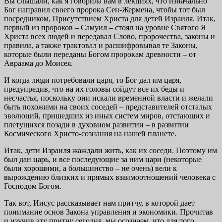
Вы слышали, как я говорила вам в лекциях, что изначально
Бог направил своего пророка Сен-Жермена, чтобы тот был
посредником, Присутствием Христа для детей Израиля. Итак,
первый из пророков – Самуил – стоял на уровне Святого Я
Христа всех людей и передавал Слово, пророчества, законы и
правила, а также трактовал и расшифровывал те Законы,
которые были переданы Богом пророкам древности – от
Авраама до Моисея.
И когда люди потребовали царя, то Бог дал им царя,
предупредив, что на их головы сойдут все их беды и
несчастья, поскольку они искали временной власти и желали
быть похожими на своих соседей – представителей отсталых
эволюций, пришедших из иных систем миров, отстающих и
плетущихся позади в духовном развитии – в развитии
Космического Христо-сознания на нашей планете.
Итак, дети Израиля жаждали жить, как их соседи. Поэтому им
был дан царь, и все последующие за ним цари (некоторые
были хорошими, а большинство – не очень) вели к
вырождению близких и прямых взаимоотношений человека с
Господом Богом.
Так вот, Иисус рассказывает нам притчу, в которой дает
понимание основ Закона управления и экономики. Прочитав
и изучив эту притчу сегодня, мы осознаем, что для того,