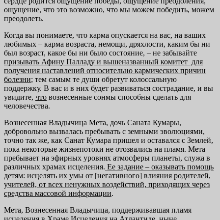
сердце родится ощущение победы, ощущение преодоления,
ощущение, что это возможно, что мы можем победить, можем
преодолеть.
Когда вы понимаете, что карма опускается на вас, на ваших
любимых – карма возраста, немощи, дряхлости, каким бы ни
был возраст, какое бы ни было состояние, – не забывайте
призывать Афину Палладу и
вышеназванный комитет для
получения наставлений относительно кар
мических причин
болезни
; тем самым те души обретут колоссальную
поддержку. В вас и в них будет развиваться сострадание, и вы
увидите,
что
вознесенные сонмы способны сделать для
человечества.
Вознесенная Владычица Мета, дочь Саната Кумары,
добровольно вызвалась пребывать с земными эволюциями,
точно так же, как Санат Кумара пришел и оставался с Землей,
пока некоторые жизнепотоки не отозвались на пламя. Мета
пребывает на эфирных уровнях атмосферы планеты, служа в
различных храмах исцеления.
Ее задание – оказывать
помощь
детям: исцелять их умы от [негативного] влияния родителей,
учителей, от всех ненужных воздействий, приходящих через
средства
массовой информации
.
Мета, Вознесенная Владычица, поддерживавшая пламя
исцеления в Храме Исцеления на Атлантиде, ныне