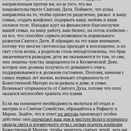
направленным против вас из-за того, что вы
покровительствуете Святому Дитя. Поймите, что атака
направлена на то, чтобы принести разделение, раскол в вашу
семью, создать конфликт, подорвать вашу любовь и ваше
силовое поле. Нападки идут на финансовое благополучие
вашей семьи, на вашу работу, ваш бизнес, на поток изобилия –
на все, что способно сорвать возможность нормального
развития Святого Дитя. Я обращаю на это ваше внимание,
потому что многие светоносцы приходят в воплощение, и их
свет столь велик, а родители столь неподготовлены, что брак
заканчивается разводом; дети же оказываются то там, то сям,
они лишены чувства защищенности в Космической Деве,
которое они должны получить от домашнего очага,
поддерживаемого в должном состоянии. Поэтому, начиная с
самых первых лет жизни, возникает оторванность от
Божественной Матери из-за развала в доме, в семье.
Возникает оторванность от Святого Духа, потому что отец
оказался неспособен хранить это пламя.
Если вы понимаете необходимость молиться об отцах и
матерях и о Святом Семействе, обращайтесь к Рафаилу и
Марии. Знайте, что в ответ
их ангелы
произведут особое
действие: они
опечатают ваш дом в
чистоте белого огненного
овоида света и изумрудного луча с целью
осадить изобилие
Божественной Матери, чтобы защитить святых де
тей, дать им