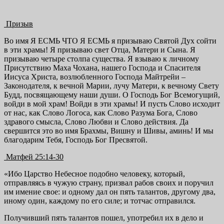
Призыв
Во имя Я ЕСМЬ ЧТО Я ЕСМЬ я призываю Святой Дух сойти
в эти храмы! Я призываю свет Отца, Матери и Сына. Я
призываю четыре столпа существа. Я взываю к личному
Присутствию Маха Чохана, нашего Господа и Спасителя
Иисуса Христа, возлюбленного Господа Майтрейи –
Законодателя, к вечной Марии, лучу Матери, к вечному Свету
Будд, посвящающему наши души. О Господь Бог Всемогущий,
войди в мой храм! Войди в эти храмы! И пусть Слово исходит
от нас, как Слово Логоса, как Слово Разума Бога, Слово
здравого смысла, Слово Любви и Слово действия. Да
свершится это во имя Брахмы, Вишну и Шивы, аминь! И мы
благодарим Тебя, Господь Бог Пресвятой.
Матфей 25:14-30
«Ибо Царство Небесное подобно человеку, который,
отправляясь в чужую страну, призвал рабов своих и поручил
им имение свое: и одному дал он пять талантов, другому два,
иному один, каждому по его силе; и тотчас отправился.
Получивший пять талантов пошел, употребил их в дело и