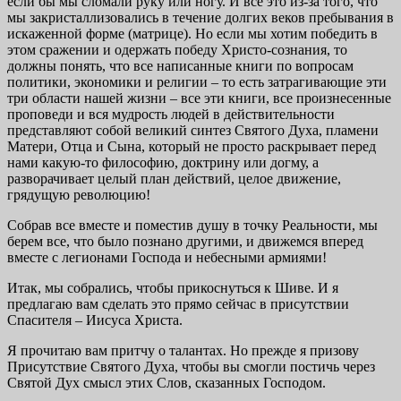
если бы мы сломали руку или ногу. И все это из-за того, что
мы закристаллизовались в течение долгих веков пребывания в
искаженной форме (матрице). Но если мы хотим победить в
этом сражении и одержать победу Христо-сознания, то
должны понять, что все написанные книги по вопросам
политики, экономики и религии – то есть затрагивающие эти
три области нашей жизни – все эти книги, все произнесенные
проповеди и вся мудрость людей в действительности
представляют собой великий синтез Святого Духа, пламени
Матери, Отца и Сына, который не просто раскрывает перед
нами какую-то философию, доктрину или догму, а
разворачивает целый план действий, целое движение,
грядущую революцию!
Собрав все вместе и поместив душу в точку Реальности, мы
берем все, что было познано другими, и движемся вперед
вместе с легионами Господа и небесными армиями!
Итак, мы собрались, чтобы прикоснуться к Шиве. И я
предлагаю вам сделать это прямо сейчас в присутствии
Спасителя – Иисуса Христа.
Я прочитаю вам притчу о талантах. Но прежде я призову
Присутствие Святого Духа, чтобы вы смогли постичь через
Святой Дух смысл этих Слов, сказанных Господом.