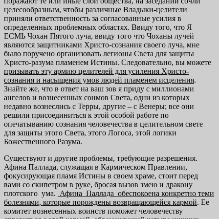
поражают те или иные слои общества, на заседании сочли
целесообразным, чтобы различные Владыки-целители
приняли ответственность за согласованные усилия в
определенных проблемных областях. Ввиду того, что Я
ЕСМЬ Чохан Пятого луча, ввиду того что Чоханы лучей
являются защитниками Христо-сознания своего луча, мне
было поручено организовать легионы Света для защиты
Христо-разума пламенем Истины. Следовательно, вы можете
призывать
эту армию целителей для усиления Христо-
сознания и
насыщения умов людей пламенем исцеления
.
Знайте же, что в ответ на ваш зов я приду с миллионами
ангелов и вознесенных сонмов Света, одни из которых
недавно вознеслись с Терры, другие – с Венеры; все они
решили присоединиться к этой особой работе по
опечатыванию сознания человечества в целительном свете
для защиты этого Света, этого Логоса, этой логики
Божественного Разума.
Существуют и другие проблемы, требующие разрешения.
Афина Паллада, служащая в Кармическом Правлении,
фокусирующая пламя Истины в своем храме, стоит перед
вами со скипетром в руке, бросая вызов змею и дракону
плотского ума.
Афина Паллада обеспокоена
конкретно
теми
болезнями, которые порождены возвращающейся кармой
. Ее
комитет вознесенных воинств поможет человечеству