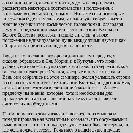
сознании одного, а затем многих, я должна вернуться и
рассмотреть некоторые обстоятельства и положения, с
которыми вы, возможно, знакомы. Но даже если некоторые
положения будут вам знакомы, я планирую собрать вместе
многие кусочки этой космической головоломки, благодаря
чему мы придем к пониманию всего послания Великого
Белого Братства, всей лжи падших ангелов, а также
положения индивидуальной души между этими двумя и как
ей при этом принять господство на планете.
Глядя на то послание, которое я должна вам передать, я
сказала, обращаясь к Эль Мории и к Кутхуми, что люди
устанут, им надоест слушать весь этот анализ энергетической
завесы или некоторые Учения, которые они уже слышали.
Ведь они собрались на этом семинаре, желая услышать строки
из священных мистических писаний Востока, из древних Вед,
они хотят погрузиться в состояние блаженства… А я тут
предложу им знания, которые, хотя и необходимы для
прохождения ими посвящений на Стезе, но они вовсе не
считают их необходимыми.
И тем не менее, когда я взвесила все это, поразмышляла,
помедитировала над всем этим и осознала, что обсуждаемый
нами вопрос – это та точка, где душа может быть потеряна, но
где чела должен устоять. Речь идет о вашей душе и душах