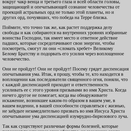
вокруг чакр венца и третьего глаза и всей области головы,
защищающей и опечатывающей сознание человечества от
проекций астральных орд не только этой планеты, но и
других орд, почуявших, что победа на Терре близка.
Поймите, что точно так же, как растет поддержка делу
свободы и как собираются на внутренних уровнях избранные
воинства Господни, так имеет место и ответное действие
падших, которые сосредотачивают свои энергии, чтобы
посмотреть, смогут ли они «сломать хребет» Великому
Белому Братству и подорвать его усилия через воплощенное
человечество.
Они не пройдут! Они не пройдут! Посему грядет диспенсация
опечатывания ума. Итак, я прошу, чтобы те, кто находится в
воплощении как последователи священного огня, поняли, что
с каждой диспенсацией приходит и ответственность
усиливать ее с этого уровня призывами во имя Христа. Когда
ничего другое не помогает, когда вы обнаруживаете
искажение, возникшее каким-то образом в вашем уме, в
вашем видении, в вашей способности справляться с жизнью,
не забудьте незамедлительно призвать во имя Иисуса Христа
опечатывание ума диспенсацией изумрудно-бирюзового луча.
Так как существуют различные формы болезней, которые