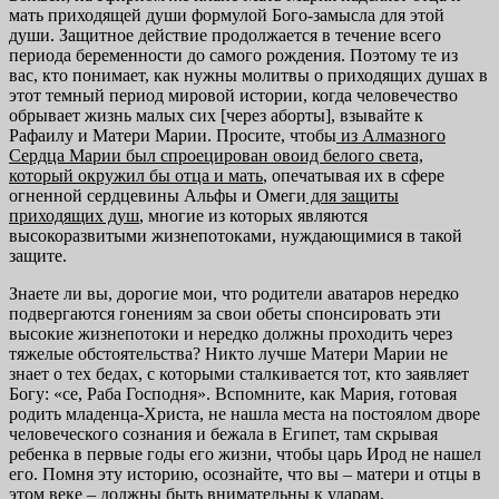
мать приходящей души формулой Бого-замысла для этой
души. Защитное действие продолжается в течение всего
периода беременности до самого рождения. Поэтому те из
вас, кто понимает, как нужны молитвы о приходящих душах в
этот темный период мировой истории, когда человечество
обрывает жизнь малых сих [через аборты], взывайте к
Рафаилу и Матери Марии. Просите, чтобы
из Алмазного
Сердца Марии был спроецирован овоид
белого света,
который окружил бы отца и мать
, опечатывая их в сфере
огненной сердцевины Альфы и Омеги
для защиты
приходящих душ
, многие из которых являются
высокоразвитыми жизнепотоками, нуждающимися в такой
защите.
Знаете ли вы, дорогие мои, что родители аватаров нередко
подвергаются гонениям за свои обеты спонсировать эти
высокие жизнепотоки и нередко должны проходить через
тяжелые обстоятельства? Никто лучше Матери Марии не
знает о тех бедах, с которыми сталкивается тот, кто заявляет
Богу: «се, Раба Господня». Вспомните, как Мария, готовая
родить младенца-Христа, не нашла места на постоялом дворе
человеческого сознания и бежала в Египет, там скрывая
ребенка в первые годы его жизни, чтобы царь Ирод не нашел
его. Помня эту историю, осознайте, что вы – матери и отцы в
этом веке – должны быть внимательны к ударам,