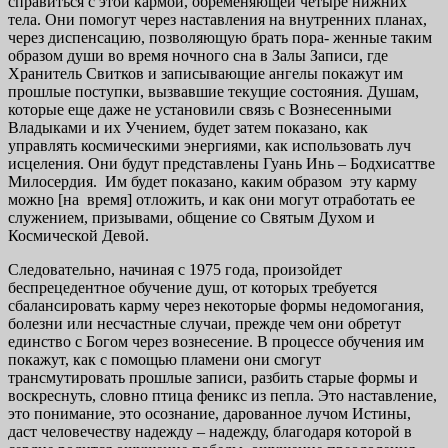
справиться с этой кармой, обременяющей четыре нижних
тела. Они помогут через наставления на внутренних планах,
через диспенсацию, позволяющую брать пора- женные таким
образом души во время ночного сна в Залы Записи, где
Хранитель Свитков и записывающие ангелы покажут им
прошлые поступки, вызвавшие текущие состояния. Душам,
которые еще даже не установили связь с Вознесенными
Владыками и их Учением, будет затем показано, как
управлять космическими энергиями, как использовать луч
исцеления. Они будут представлены Гуань Инь – Бодхисаттве
Милосердия. Им будет показано, каким образом эту карму
можно [на время] отложить, и как они могут отработать ее
служением, призывами, общение со Святым Духом и
Космической Девой.
Следовательно, начиная с 1975 года, произойдет
беспрецедентное обучение душ, от которых требуется
сбалансировать карму через некоторые формы недомогания,
болезни или несчастные случаи, прежде чем они обретут
единство с Богом через вознесение. В процессе обучения им
покажут, как с помощью пламени они смогут
трансмутировать прошлые записи, разбить старые формы и
воскреснуть, словно птица феникс из пепла. Это наставление,
это понимание, это осознание, дарованное лучом Истины,
даст человечеству надежду – надежду, благодаря которой в