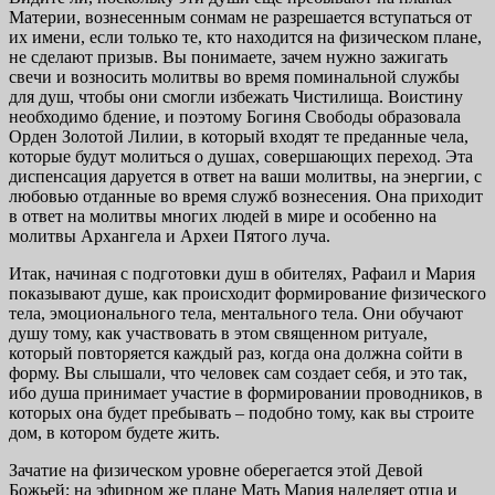
Материи, вознесенным сонмам не разрешается вступаться от
их имени, если только те, кто находится на физическом плане,
не сделают призыв. Вы понимаете, зачем нужно зажигать
свечи и возносить молитвы во время поминальной службы
для душ, чтобы они смогли избежать Чистилища. Воистину
необходимо бдение, и поэтому Богиня Свободы образовала
Орден Золотой Лилии, в который входят те преданные чела,
которые будут молиться о душах, совершающих переход. Эта
диспенсация даруется в ответ на ваши молитвы, на энергии, с
любовью отданные во время служб вознесения. Она приходит
в ответ на молитвы многих людей в мире и особенно на
молитвы Архангела и Археи Пятого луча.
Итак, начиная с подготовки душ в обителях, Рафаил и Мария
показывают душе, как происходит формирование физического
тела, эмоционального тела, ментального тела. Они обучают
душу тому, как участвовать в этом священном ритуале,
который повторяется каждый раз, когда она должна сойти в
форму. Вы слышали, что человек сам создает себя, и это так,
ибо душа принимает участие в формировании проводников, в
которых она будет пребывать – подобно тому, как вы строите
дом, в котором будете жить.
Зачатие на физическом уровне оберегается этой Девой
Божьей; на эфирном же плане Мать Мария наделяет отца и