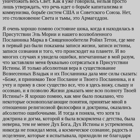
уничтожить весь Свет. Как я уже говорила, нельзя просто
лишь утверждать, что речь идет о борьбе капитализма и
коммунизма, борьбе систем США и Советского Союза. Нет,
это столкновение Света и тьмы, это Армагеддон.
Я очень хорошо помню состояние шока, когда я находилась в
Присутствии Эль Мории и нашего возлюбленного
Посланника Марка в Священнообители Ройял Тетон, где мне
в первый раз были показаны записи жизни, записи истины,
записи сознания и того, что происходит на планете. И во
многих случаях я увидела ошибки, впечатанные в мой разум,
что заставляли меня буквально сотрясаться в Присутствии
Истины. И только абсолютная вера в существование
Вознесенных Владык и их Посланника дала мне силы сказать:
«Боже, я принимаю Твое Послание и Твоего Посланника, и я
учту и приму в свое существо все, что я здесь вижу, слышу и
осознаю, и я позволю Жизни доказать мне всю полноту Твоей
Истины!» Я хорошо помню, как мне было показано, что
некоторые основополагающие понятия, принятые мной в
отношении религиозной философии и доктрины, оказались
абсолютно ошибочными. И тогда я поняла, что хотя та
доктрина и догма, которой я была вскормлена с детства, была
неверна, тем не менее Дух Бога, Дух Истины и устремления,
никогда не покидал меня, а космическое сознание, радость и
исцеление, которые я испытывала, приходили не благодаря