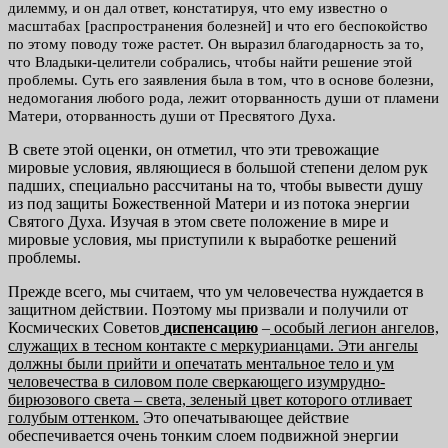
дилемму, и он дал ответ, констатируя, что ему известно о
масштабах [распространения болезней] и что его беспокойство
по этому поводу тоже растет. Он выразил благодарность за то,
что Владыки-целители собрались, чтобы найти решение этой
проблемы. Суть его заявления была в том, что в основе болезни,
недомогания любого рода, лежит оторванность души от пламени
Матери, оторванность души от Пресвятого Духа.
В свете этой оценки, он отметил, что эти тревожащие
мировые условия, являющиеся в большой степени делом рук
падших, специально рассчитаны на то, чтобы вывести душу
из под защиты Божественной Матери и из потока энергии
Святого Духа. Изучая в этом свете положение в мире и
мировые условия, мы приступили к выработке решений
проблемы.
Прежде всего, мы считаем, что ум человечества нуждается в
защитном действии. Поэтому мы призвали и получили от
Космических Советов
диспенсацию
–
особый легион ангелов,
служащих в тесном
контакте с меркурианцами. Эти ангелы
должны были прийти и опеча
тать ментальное тело и ум
человечества в силовом поле сверкающего
изумрудно-
бирюзового света – света, зеленый цвет которого отливает
голубым оттенком.
Это опечатывающее действие
обеспечивается очень тонким слоем подвижной энергии