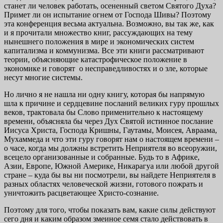
станет ли человек работать, осененный светом Святого Духа?
Примет ли он испытание огнем от Господа Шивы? Поэтому
эта конференция весьма актуальна. Возможно, вы так же, как
и я прочитали множество книг, рассуждающих на тему
нынешнего положения в мире и экономических систем
капитализма и коммунизма. Все эти книги рассматривают
теории, объясняющие катастрофическое положение в
экономике и говорят о несправедливостях и о зле, которые
несут многие системы.
Но лично я не нашла ни одну книгу, которая бы напрямую
шла к причине и сердцевине посланий великих гуру прошлых
веков, трактовала бы Слово применительно к настоящему
времени, объясняла бы через Дух Святой истинное послание
Иисуса Христа, Господа Кришны, Гаутамы, Моисея, Авраама,
Мухаммеда и что эти гуру говорят нам о настоящем времени –
о часе, когда мы должны встретить Неприятеля во всеоружии,
всецело организованные и собранные. Будь то в Африке,
Азии, Европе, Южной Америке, Никарагуа или любой другой
стране – куда бы вы ни посмотрели, вы найдете Неприятеля в
разных областях человеческой жизни, готового пожрать и
уничтожить расцветающее Христо-сознание.
Поэтому для того, чтобы показать вам, какие силы действуют
сего дня и каким образом змеиное семя стало действовать в