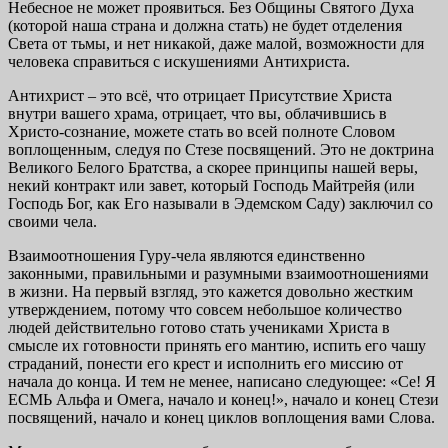
Небесное не может проявиться. Без Общины Святого Духа
(которой наша страна и должна стать) не будет отделения
Света от тьмы, и нет никакой, даже малой, возможности для
человека справиться с искушениями Антихриста.
Антихрист – это всё, что отрицает Присутствие Христа
внутри вашего храма, отрицает, что вы, облачившись в
Христо-сознание, можете стать во всей полноте Словом
воплощенным, следуя по Стезе посвящений. Это не доктрина
Великого Белого Братства, а скорее принципы нашей веры,
некий контракт или завет, который Господь Майтрейя (или
Господь Бог, как Его называли в Эдемском Саду) заключил со
своими чела.
Взаимоотношения Гуру-чела являются единственно
законными, правильными и разумными взаимоотношениями
в жизни. На первый взгляд, это кажется довольно жестким
утверждением, потому что совсем небольшое количество
людей действительно готово стать учениками Христа в
смысле их готовности принять его мантию, испить его чашу
страданий, понести его крест и исполнить его миссию от
начала до конца. И тем не менее, написано следующее: «Се! Я
ЕСМЬ Альфа и Омега, начало и конец!», начало и конец Стези
посвящений, начало и конец циклов воплощения вами Слова.