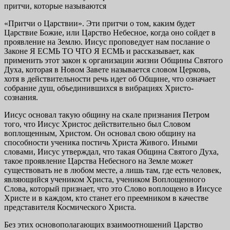
притчи, которые называются
«Притчи о Царствии». Эти притчи о том, каким будет
Царствие Божие, или Царство Небесное, когда оно сойдет в
проявление на Землю. Иисус проповедует нам послание о
Законе Я ЕСМЬ ТО ЧТО Я ЕСМЬ и рассказывает, как
применить этот закон к организации жизни Общины Святого
Духа, которая в Новом Завете называется словом Церковь,
хотя в действительности речь идет об Общине, что означает
собрание душ, объединившихся в вибрациях Христо-
сознания.
Иисус основал такую общину на скале признания Петром
того, что Иисус Христос действительно был Словом
воплощенным, Христом. Он основал свою общину на
способности ученика постичь Христа Живого. Иными
словами, Иисус утверждал, что такая Община Святого Духа,
такое проявление Царства Небесного на Земле может
существовать не в любом месте, а лишь там, где есть человек,
являющийся учеником Христа, учеником Воплощенного
Слова, который признает, что это Слово воплощено в Иисусе
Христе и в каждом, кто станет его преемником в качестве
представителя Космического Христа.
Без этих основополагающих взаимоотношений Царство