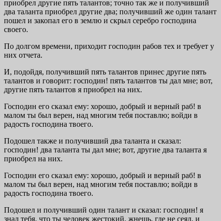
приобрел другие пять талантов; точно так же и получивший
два таланта приобрел другие два; получивший же один талант
пошел и закопал его в землю и скрыл серебро господина
своего.
По долгом времени, приходит господин рабов тех и требует у
них отчета.
И, подойдя, получивший пять талантов принес другие пять
талантов и говорит: господин! пять талантов ты дал мне; вот,
другие пять талантов я приобрел на них.
Господин его сказал ему: хорошо, добрый и верный раб! в
малом ты был верен, над многим тебя поставлю; войди в
радость господина твоего.
Подошел также и получивший два таланта и сказал:
господин! два таланта ты дал мне; вот, другие два таланта я
приобрел на них.
Господин его сказал ему: хорошо, добрый и верный раб! в
малом ты был верен, над многим тебя поставлю; войди в
радость господина твоего.
Подошел и получивший один талант и сказал: господин! я
знал тебя, что ты человек жестокий, жнешь, где не сеял, и