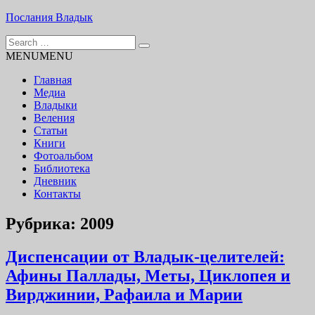
Skip
Послания Владык
to
Search
content
Основу сайта представляют Послания, или Диктовки,
for:
MENU
MENU
принятые Марком и Элизабет Профететами
Главная
Медиа
Владыки
Веления
Статьи
Книги
Фотоальбом
Библиотека
Дневник
Контакты
Рубрика:
2009
Диспенсации от Владык-целителей:
Афины Паллады, Меты, Циклопея и
Вирджинии, Рафаила и Марии