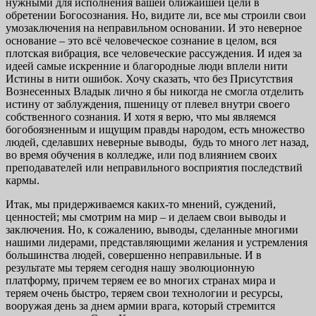
нужными для исполнения вашей ближайшей цели в
обретении Богосознания. Но, видите ли, все мы строили свои
умозаключения на неправильном основании. И это неверное
основание – это всё человеческое сознание в целом, вся
плотская вибрация, все человеческие рассуждения. И идея за
идеей самые искренние и благородные люди вплели нити
Истины в нити ошибок. Хочу сказать, что без Присутствия
Вознесенных Владык лично я бы никогда не смогла отделить
истину от заблуждения, пшеницу от плевел внутри своего
собственного сознания. И хотя я верю, что мы являемся
богобоязненным и ищущим правды народом, есть множество
людей, сделавших неверные выводы, будь то много лет назад,
во время обучения в колледже, или под влиянием своих
преподавателей или неправильного восприятия последствий
кармы.
Итак, мы придерживаемся каких-то мнений, суждений,
ценностей; мы смотрим на мир – и делаем свои выводы и
заключения. Но, к сожалению, выводы, сделанные многими
нашими лидерами, представляющими желания и устремления
большинства людей, совершенно неправильные. И в
результате мы теряем сегодня нашу эволюционную
платформу, причем теряем ее во многих странах мира и
теряем очень быстро, теряем свои технологии и ресурсы,
вооружая день за днем армии врага, который стремится