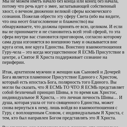
Мы не можем иметь начало без конца или конец без начала,
потому что речь идет о змее, заглатывающей собственный
хвост, о вечном движении великой сферы космического
сознания. Пожелав обрести эту сферу Света (ибо вы видите,
что она несет благословение и блаженство) вы
обнаруживаете, что должны принять ее всю, целиком. И если
вы не принимаете и не становитесь всей этой сферой, то эта
сфера внутри вас становится приговором, согласно которому
сама душа изгоняется во внешнюю тьму и оказывается вне
круга огня, вне круга Единства. Воистину взаимоотношения
Гуру-чела – это когда могущественное Я ЕСМЬ Присутствие в
центре, а Святое Я Христа поддерживает сознание на
периферии.
Итак, архетипом мужчин и женщин как Сыновей и Дочерей
Бога является пламенное Присутствие Единого с Христом,
который есть ипостась Бога, полярность того Единого. Вы
могли бы сказать, что Я ЕСМЬ ТО ЧТО Я ЕСМЬ представляет
собой безличный принцип Шивы, в то время как Христос,
индивидуальное Я Христа, – это личная личность Шивы… И
душа, которая ушла от того священного Единства, может
снова вернуться к нему, лишь войдя во взаимоотношения с
Гуру, с воплощенным Словом, с индивидуальным Я Христа, с
тем, кто был направлен Богом представлять это Я Христа.