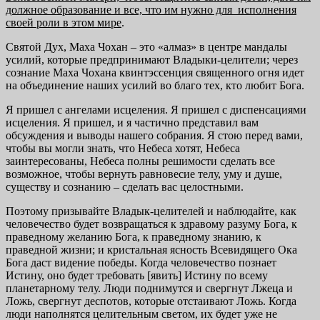
должное образование и все, что им нужно для исполнения
своей роли в этом мире
.
Святой Дух, Маха Чохан – это «алмаз» в центре мандалы
усилий, которые предпринимают Владыки-целители; через
сознание Маха Чохана квинтэссенция священного огня идет
на объединение наших усилий во благо тех, кто любит Бога.
Я пришел с ангелами исцеления. Я пришел с диспенсациями
исцеления. Я пришел, и я частично представил вам
обсуждения и выводы нашего собрания. Я стою перед вами,
чтобы вы могли знать, что Небеса хотят, Небеса
заинтересованы, Небеса полны решимости сделать все
возможное, чтобы вернуть равновесие телу, уму и душе,
существу и сознанию – сделать вас целостными.
Поэтому призывайте Владык-целителей и наблюдайте, как
человечество будет возвращаться к здравому разуму Бога, к
праведному желанию Бога, к праведному знанию, к
праведной жизни; и кристальная ясность Всевидящего Ока
Бога даст видение победы. Когда человечество познает
Истину, оно будет требовать [явить] Истину по всему
планетарному телу. Люди поднимутся и свергнут Лжеца и
Ложь, свергнут деспотов, которые отстаивают Ложь. Когда
люди наполнятся целительным светом, их будет уже не