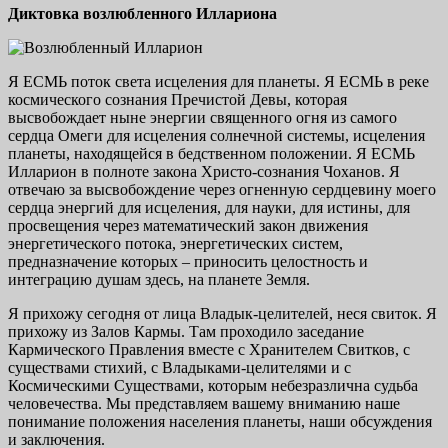
Диктовка возлюбленного Иллариона
Я ЕСМЬ поток света исцеления для планеты. Я ЕСМЬ в реке
космического сознания Пречистой Девы, которая
высвобождает ныне энергии священного огня из самого
сердца Омеги для исцеления солнечной системы, исцеления
планеты, находящейся в бедственном положении. Я ЕСМЬ
Илларион в полноте закона Христо-сознания Чоханов. Я
отвечаю за высвобождение через огненную сердцевину моего
сердца энергий для исцеления, для науки, для истины, для
просвещения через математический закон движения
энергетического потока, энергетических систем,
предназначение которых – приносить целостность и
интеграцию душам здесь, на планете Земля.
Я прихожу сегодня от лица Владык-целителей, неся свиток. Я
прихожу из Залов Кармы. Там проходило заседание
Кармического Правления вместе с Хранителем Свитков, с
существами стихий, с Владыками-целителями и с
Космическими Существами, которым небезразлична судьба
человечества. Мы представляем вашему вниманию наше
понимание положения населения планеты, наши обсуждения
и заключения.