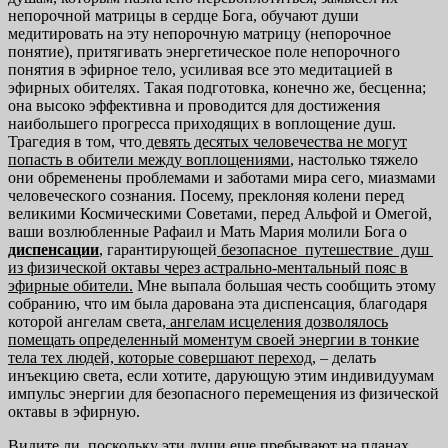
непорочной матрицы в сердце Бога, обучают души
медитировать на эту непорочную матрицу (непорочное
понятие), притягивать энергетическое поле непорочного
понятия в эфирное тело, усиливая все это медитацией в
эфирных обителях. Такая подготовка, конечно же, бесценна;
она высоко эффективна и проводится для достижения
наибольшего прогресса приходящих в воплощение душ.
Трагедия в том, что
девять десятых человечества не могут
попасть в обители между во
площениями
, настолько тяжело
они обременены проблемами и заботами мира сего, миазмами
человеческого сознания. Посему, преклоняя колени перед
великими Космическими Советами, перед Альфой и Омегой,
ваши возлюбленные Рафаил и Мать Мария молили Бога о
диспенсации
, гарантирующей
безопасное путешествие душ
из физической октавы через
астрально-ментальный пояс в
эфирные обители.
Мне выпала большая честь сообщить этому
собранию, что им была дарована эта диспенсация, благодаря
которой ангелам света,
ангелам исцеления дозволялось
поме
щать определенный моментум своей энергии в тонкие
тела тех людей,
которые совершают переход
, – делать
инъекцию света, если хотите, дарующую этим индивидуумам
импульс энергии для безопасного перемещения из физической
октавы в эфирную.
Видите ли, поскольку эти души еще пребывают на планах