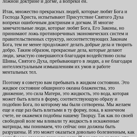
ложной доктрине и догме, а вопреки ей.
Итак, множество прекрасных людей, которые любят Бога и
Господа Христа, испытывают Присутствие Святого Духа
вопреки ошибочным доктринам и догмам. И многие
замечательные люди, которые любят Бога, Его Законы, но
принимают ложь противоречивых экономических систем и
правительственных структур, несоответствующих Законам
Бога, тем не менее продолжают делать добрые дела и творить
добро. Таким образом, прекрасные дела, которые делают
люди, зачастую совершаются благодаря воздействию силы
Шивы, Святого Духа, пребывающего в людях, а не благодаря
интеллектуальным измышлениям их умов и работе
ментальных тел.
Поэтому я советую вам пребывать в жидком состоянии. Это
жидкое состояние обширного океана блаженства, это
движение, это сила Матери, это жидкость, это вода, которая
может быть влита в форму, соответствующую образу и
подобию Бога, по которому мы были сотворены. Мы желаем
еще и еще раз быть влитыми в ту форму, пока, в конечном
счете, не окажемся подобны нашему Творцу. Так как по своей
свободной воле мы вливали ту жидкость в искаженные
матрицы, мы понимаем, что сейчас они должны быть
разрушены. И это может оказаться довольно болезненным, как