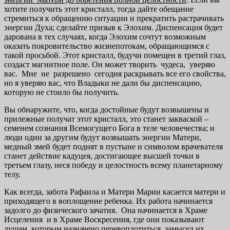
хотите получить этот кристалл, тогда дайте обещание
стремиться к обращению ситуации и прекратить растрачивать
энергии Духа; сделайте призыв к Элохим. Диспенсация будет
дарована в тех случаях, когда Элохим сочтут возможным
оказать покровительство жизнепотокам, обращающимся с
такой просьбой. Этот кристалл, будучи помещен в третий глаз,
создаст магнитное поле. Он может творить чудеса, уверяю
вас. Мне не разрешено сегодня раскрывать все его свойства,
но я уверяю вас, что Владыки не дали бы диспенсацию,
которую не стоило бы получить.
Вы обнаружите, что, когда достойные будут возвышены и
прилежные получат этот кристалл, это станет закваской –
семенем сознания Всемогущего Бога в теле человечества; и
люди один за другим будут возвышать энергии Матери,
медный змей будет поднят в пустыне и символом врачевателя
станет действие кадуцея, достигающее высшей точки в
третьем глазу, неся победу и целостность всему планетарному
телу.
Как всегда, забота Рафаила и Матери Марии касается матери и
приходящего в воплощение ребенка. Их работа начинается
задолго до физического зачатия. Она начинается в Храме
Исцеления и в Храме Воскресения, где они показывают
душам, которым назначено перевоплотиться, замысел их