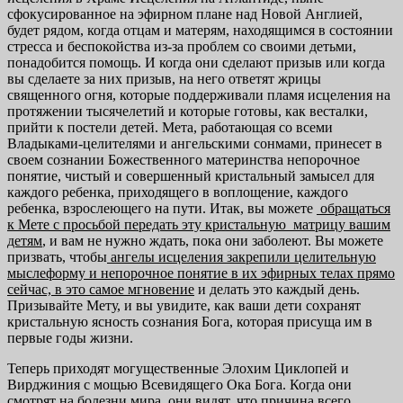
сфокусированное на эфирном плане над Новой Англией,
будет рядом, когда отцам и матерям, находящимся в состоянии
стресса и беспокойства из-за проблем со своими детьми,
понадобится помощь. И когда они сделают призыв или когда
вы сделаете за них призыв, на него ответят жрицы
священного огня, которые поддерживали пламя исцеления на
протяжении тысячелетий и которые готовы, как весталки,
прийти к постели детей. Мета, работающая со всеми
Владыками-целителями и ангельскими сонмами, принесет в
своем сознании Божественного материнства непорочное
понятие, чистый и совершенный кристальный замысел для
каждого ребенка, приходящего в воплощение, каждого
ребенка, взрослеющего на пути. Итак, вы можете
обращаться
к Мете с просьбой передать эту кристальную матри
цу вашим
детям
, и вам не нужно ждать, пока они заболеют. Вы можете
призвать, чтобы
ангелы исцеления закрепили целительную
мыслеформу
и непорочное понятие в их эфирных телах прямо
сейчас, в это самое
мгновение
и делать это каждый день.
Призывайте Мету, и вы увидите, как ваши дети сохранят
кристальную ясность сознания Бога, которая присуща им в
первые годы жизни.
Теперь приходят могущественные Элохим Циклопей и
Вирджиния с мощью Всевидящего Ока Бога. Когда они
смотрят на болезни мира, они видят, что причина всего