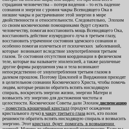
страдания человечества – потеря видения – то есть падение
сознания и энергии с уровня чакры Всевидящего Ока в
низшие чакры и растрачивание этой энергии в мире
двойственности и относительности. Следовательно, Элохим
со своим космическими помощниками будут служить
человечеству, помогая восстановить мощь Всевидящего Ока,
восстановить действие изумрудного луча в третьем глазу,
восстановить утраченное состояния эдемского сознания и
особенно помогая излечиться от психических заболеваний,
которые возникают вследствие злоупотребления третьим
глазом. Те состояния отсутствия координации в физическом
теле, которые вы называете эпилепсией, а также различные
другие формы разрушения ума и тела возникают
непосредственно от злоупотребления третьим глазом в
далеком прошлом. Поэтому Циклопей и Вирджиния приходят
в целительном сознании Космического Христа, чтобы помочь
людям, которые решили обратить вспять нисходящую
спираль, воскресить энергии жизни, энергии Матери и
возвысить эту энергию для достижения чистоты и
целостности. Космические Советы дали Элохим
диспенсацию
–
поместить крошечный кристалл
(продукт осаждения
кристального луча)
в чакру третьего глаза
всех, кто полон
решимости обратить вспять нисходящую спираль и возвысить
энергию. Этот
кристалл будет помогать в возвышении
энергий Матери до обрете
ния полной целостности
. Если вы