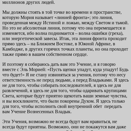
миллионов других людей.
Мы должны стоять в той точке во времени и пространстве,
которую Мория называет «линией фронта»; это линия,
проведенная между Истиной и ложью, между Светом и тьмой.
Но это не абсолютная линия, потому что она перемещается и
изменяется, ибо волна поднимается – волна ошибки (греха),
или энергетической завесы. Итак, эта линия фронта проходит
прямо здесь – на Ближнем Востоке, в Южной Африке, в
Камбодже, в других горячих точках планеты, но она проходит
также прямо в вашем собственном сердце.
И поэтому я собираюсь дать вам это Учение, и я говорю
вместе с Эль Морией: «Пусть щепки упадут, куда упадут! Будь
что будет!» Я не стану извиняться за учения, потому что несу
ответственность не перед людьми, а перед Владыками. Я здесь
не для того, чтобы собирать последователей, я здесь не для
развлечений, я здесь не для того, чтобы одаривать крупицами
Света, которые будут приятно щекотать ваши земные чувства,
и вы воскликнете, что были покорены Духом. Я здесь только
для того, чтобы исполнить свой внутренний обет передать
вам Учение Вознесенных Владык.
Эти Учения, возможно не всегда будут вам нравиться, не
всегда будут приятны. Возможно, они не покажутся вам даже